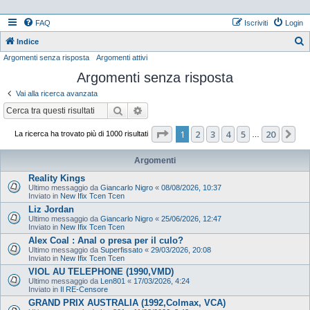
FAQ
Iscriviti
Login
Indice
Argomenti senza risposta
Argomenti attivi
e
Argomenti senza risposta
r
c
Vai alla ricerca avanzata
a
Cerca
Ricerca avanzata
Pagina
1
di
20
1
2
3
4
5
20
Pr
La ricerca ha trovato più di 1000 risultati
…
Argomenti
Reality Kings
Ultimo messaggio da
Giancarlo Nigro
«
08/08/2026, 10:37
Inviato in
New Ifix Tcen Tcen
Liz Jordan
Ultimo messaggio da
Giancarlo Nigro
«
25/06/2026, 12:47
Inviato in
New Ifix Tcen Tcen
Alex Coal : Anal o presa per il culo?
Ultimo messaggio da
Superfissato
«
29/03/2026, 20:08
Inviato in
New Ifix Tcen Tcen
VIOL AU TELEPHONE (1990,VMD)
Ultimo messaggio da
Len801
«
17/03/2026, 4:24
Inviato in
Il RE-Censore
GRAND PRIX AUSTRALIA (1992,Colmax, VCA)