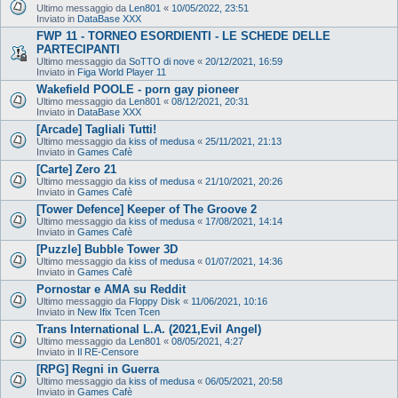
Ultimo messaggio da
Len801
«
10/05/2022, 23:51
Inviato in
DataBase XXX
FWP 11 - TORNEO ESORDIENTI - LE SCHEDE DELLE
PARTECIPANTI
Ultimo messaggio da
SoTTO di nove
«
20/12/2021, 16:59
Inviato in
Figa World Player 11
Wakefield POOLE - porn gay pioneer
Ultimo messaggio da
Len801
«
08/12/2021, 20:31
Inviato in
DataBase XXX
[Arcade] Tagliali Tutti!
Ultimo messaggio da
kiss of medusa
«
25/11/2021, 21:13
Inviato in
Games Cafè
[Carte] Zero 21
Ultimo messaggio da
kiss of medusa
«
21/10/2021, 20:26
Inviato in
Games Cafè
[Tower Defence] Keeper of The Groove 2
Ultimo messaggio da
kiss of medusa
«
17/08/2021, 14:14
Inviato in
Games Cafè
[Puzzle] Bubble Tower 3D
Ultimo messaggio da
kiss of medusa
«
01/07/2021, 14:36
Inviato in
Games Cafè
Pornostar e AMA su Reddit
Ultimo messaggio da
Floppy Disk
«
11/06/2021, 10:16
Inviato in
New Ifix Tcen Tcen
Trans International L.A. (2021,Evil Angel)
Ultimo messaggio da
Len801
«
08/05/2021, 4:27
Inviato in
Il RE-Censore
[RPG] Regni in Guerra
Ultimo messaggio da
kiss of medusa
«
06/05/2021, 20:58
Inviato in
Games Cafè