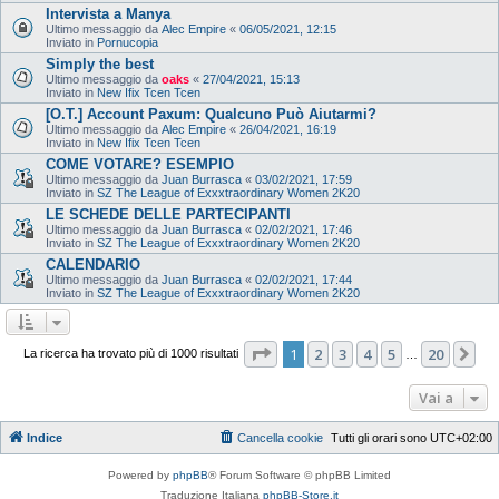
Intervista a Manya
Ultimo messaggio da
Alec Empire
«
06/05/2021, 12:15
Inviato in
Pornucopia
Simply the best
Ultimo messaggio da
oaks
«
27/04/2021, 15:13
Inviato in
New Ifix Tcen Tcen
[O.T.] Account Paxum: Qualcuno Può Aiutarmi?
Ultimo messaggio da
Alec Empire
«
26/04/2021, 16:19
Inviato in
New Ifix Tcen Tcen
COME VOTARE? ESEMPIO
Ultimo messaggio da
Juan Burrasca
«
03/02/2021, 17:59
Inviato in
SZ The League of Exxxtraordinary Women 2K20
LE SCHEDE DELLE PARTECIPANTI
Ultimo messaggio da
Juan Burrasca
«
02/02/2021, 17:46
Inviato in
SZ The League of Exxxtraordinary Women 2K20
CALENDARIO
Ultimo messaggio da
Juan Burrasca
«
02/02/2021, 17:44
Inviato in
SZ The League of Exxxtraordinary Women 2K20
Pagina
1
di
20
1
2
3
4
5
20
Pr
La ricerca ha trovato più di 1000 risultati
…
Vai a
Indice
Cancella cookie
Tutti gli orari sono
UTC+02:00
Powered by
phpBB
® Forum Software © phpBB Limited
Traduzione Italiana
phpBB-Store.it