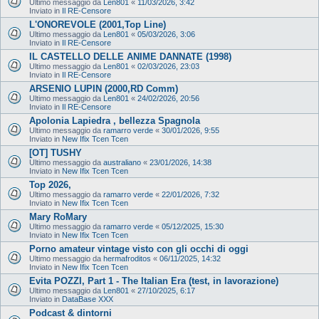
Ultimo messaggio da
Len801
«
11/03/2026, 3:42
Inviato in
Il RE-Censore
L'ONOREVOLE (2001,Top Line)
Ultimo messaggio da
Len801
«
05/03/2026, 3:06
Inviato in
Il RE-Censore
IL CASTELLO DELLE ANIME DANNATE (1998)
Ultimo messaggio da
Len801
«
02/03/2026, 23:03
Inviato in
Il RE-Censore
ARSENIO LUPIN (2000,RD Comm)
Ultimo messaggio da
Len801
«
24/02/2026, 20:56
Inviato in
Il RE-Censore
Apolonia Lapiedra , bellezza Spagnola
Ultimo messaggio da
ramarro verde
«
30/01/2026, 9:55
Inviato in
New Ifix Tcen Tcen
[OT] TUSHY
Ultimo messaggio da
australiano
«
23/01/2026, 14:38
Inviato in
New Ifix Tcen Tcen
Top 2026,
Ultimo messaggio da
ramarro verde
«
22/01/2026, 7:32
Inviato in
New Ifix Tcen Tcen
Mary RoMary
Ultimo messaggio da
ramarro verde
«
05/12/2025, 15:30
Inviato in
New Ifix Tcen Tcen
Porno amateur vintage visto con gli occhi di oggi
Ultimo messaggio da
hermafroditos
«
06/11/2025, 14:32
Inviato in
New Ifix Tcen Tcen
Evita POZZI, Part 1 - The Italian Era (test, in lavorazione)
Ultimo messaggio da
Len801
«
27/10/2025, 6:17
Inviato in
DataBase XXX
Podcast & dintorni