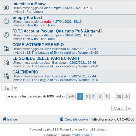
Intervista a Manya
Ultimo messaggio da
Alec Empire
«
06/05/2021, 12:15
Inviato in
Pornucopia
Simply the best
Ultimo messaggio da
oaks
«
27/04/2021, 15:13
Inviato in
New Ifix Tcen Tcen
[O.T.] Account Paxum: Qualcuno Può Aiutarmi?
Ultimo messaggio da
Alec Empire
«
26/04/2021, 16:19
Inviato in
New Ifix Tcen Tcen
COME VOTARE? ESEMPIO
Ultimo messaggio da
Juan Burrasca
«
03/02/2021, 17:59
Inviato in
SZ The League of Exxxtraordinary Women 2K20
LE SCHEDE DELLE PARTECIPANTI
Ultimo messaggio da
Juan Burrasca
«
02/02/2021, 17:46
Inviato in
SZ The League of Exxxtraordinary Women 2K20
CALENDARIO
Ultimo messaggio da
Juan Burrasca
«
02/02/2021, 17:44
Inviato in
SZ The League of Exxxtraordinary Women 2K20
Pagina
1
di
20
1
2
3
4
5
20
Pr
La ricerca ha trovato più di 1000 risultati
…
Vai a
Indice
Cancella cookie
Tutti gli orari sono
UTC+02:00
Powered by
phpBB
® Forum Software © phpBB Limited
Traduzione Italiana
phpBB-Store.it