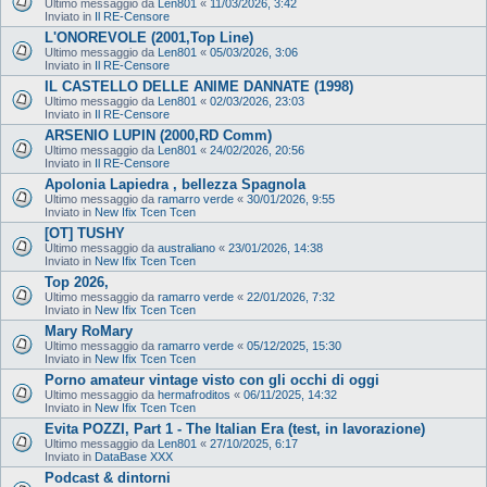
Ultimo messaggio da
Len801
«
11/03/2026, 3:42
Inviato in
Il RE-Censore
L'ONOREVOLE (2001,Top Line)
Ultimo messaggio da
Len801
«
05/03/2026, 3:06
Inviato in
Il RE-Censore
IL CASTELLO DELLE ANIME DANNATE (1998)
Ultimo messaggio da
Len801
«
02/03/2026, 23:03
Inviato in
Il RE-Censore
ARSENIO LUPIN (2000,RD Comm)
Ultimo messaggio da
Len801
«
24/02/2026, 20:56
Inviato in
Il RE-Censore
Apolonia Lapiedra , bellezza Spagnola
Ultimo messaggio da
ramarro verde
«
30/01/2026, 9:55
Inviato in
New Ifix Tcen Tcen
[OT] TUSHY
Ultimo messaggio da
australiano
«
23/01/2026, 14:38
Inviato in
New Ifix Tcen Tcen
Top 2026,
Ultimo messaggio da
ramarro verde
«
22/01/2026, 7:32
Inviato in
New Ifix Tcen Tcen
Mary RoMary
Ultimo messaggio da
ramarro verde
«
05/12/2025, 15:30
Inviato in
New Ifix Tcen Tcen
Porno amateur vintage visto con gli occhi di oggi
Ultimo messaggio da
hermafroditos
«
06/11/2025, 14:32
Inviato in
New Ifix Tcen Tcen
Evita POZZI, Part 1 - The Italian Era (test, in lavorazione)
Ultimo messaggio da
Len801
«
27/10/2025, 6:17
Inviato in
DataBase XXX
Podcast & dintorni