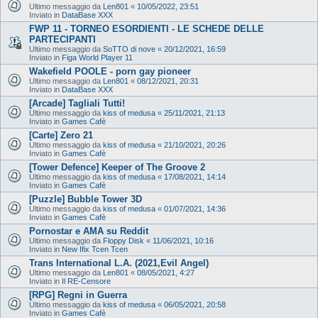
Ultimo messaggio da
Len801
«
10/05/2022, 23:51
Inviato in
DataBase XXX
FWP 11 - TORNEO ESORDIENTI - LE SCHEDE DELLE
PARTECIPANTI
Ultimo messaggio da
SoTTO di nove
«
20/12/2021, 16:59
Inviato in
Figa World Player 11
Wakefield POOLE - porn gay pioneer
Ultimo messaggio da
Len801
«
08/12/2021, 20:31
Inviato in
DataBase XXX
[Arcade] Tagliali Tutti!
Ultimo messaggio da
kiss of medusa
«
25/11/2021, 21:13
Inviato in
Games Cafè
[Carte] Zero 21
Ultimo messaggio da
kiss of medusa
«
21/10/2021, 20:26
Inviato in
Games Cafè
[Tower Defence] Keeper of The Groove 2
Ultimo messaggio da
kiss of medusa
«
17/08/2021, 14:14
Inviato in
Games Cafè
[Puzzle] Bubble Tower 3D
Ultimo messaggio da
kiss of medusa
«
01/07/2021, 14:36
Inviato in
Games Cafè
Pornostar e AMA su Reddit
Ultimo messaggio da
Floppy Disk
«
11/06/2021, 10:16
Inviato in
New Ifix Tcen Tcen
Trans International L.A. (2021,Evil Angel)
Ultimo messaggio da
Len801
«
08/05/2021, 4:27
Inviato in
Il RE-Censore
[RPG] Regni in Guerra
Ultimo messaggio da
kiss of medusa
«
06/05/2021, 20:58
Inviato in
Games Cafè