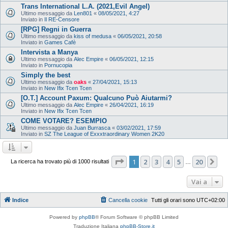
Trans International L.A. (2021,Evil Angel)
Ultimo messaggio da
Len801
«
08/05/2021, 4:27
Inviato in
Il RE-Censore
[RPG] Regni in Guerra
Ultimo messaggio da
kiss of medusa
«
06/05/2021, 20:58
Inviato in
Games Cafè
Intervista a Manya
Ultimo messaggio da
Alec Empire
«
06/05/2021, 12:15
Inviato in
Pornucopia
Simply the best
Ultimo messaggio da
oaks
«
27/04/2021, 15:13
Inviato in
New Ifix Tcen Tcen
[O.T.] Account Paxum: Qualcuno Può Aiutarmi?
Ultimo messaggio da
Alec Empire
«
26/04/2021, 16:19
Inviato in
New Ifix Tcen Tcen
COME VOTARE? ESEMPIO
Ultimo messaggio da
Juan Burrasca
«
03/02/2021, 17:59
Inviato in
SZ The League of Exxxtraordinary Women 2K20
Pagina
1
di
20
1
2
3
4
5
20
Pr
La ricerca ha trovato più di 1000 risultati
…
Vai a
Indice
Cancella cookie
Tutti gli orari sono
UTC+02:00
Powered by
phpBB
® Forum Software © phpBB Limited
Traduzione Italiana
phpBB-Store.it