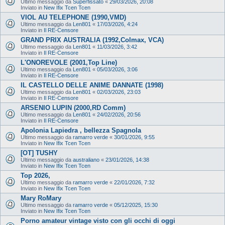
Ultimo messaggio da
Superfissato
«
29/03/2026, 20:08
Inviato in
New Ifix Tcen Tcen
VIOL AU TELEPHONE (1990,VMD)
Ultimo messaggio da
Len801
«
17/03/2026, 4:24
Inviato in
Il RE-Censore
GRAND PRIX AUSTRALIA (1992,Colmax, VCA)
Ultimo messaggio da
Len801
«
11/03/2026, 3:42
Inviato in
Il RE-Censore
L'ONOREVOLE (2001,Top Line)
Ultimo messaggio da
Len801
«
05/03/2026, 3:06
Inviato in
Il RE-Censore
IL CASTELLO DELLE ANIME DANNATE (1998)
Ultimo messaggio da
Len801
«
02/03/2026, 23:03
Inviato in
Il RE-Censore
ARSENIO LUPIN (2000,RD Comm)
Ultimo messaggio da
Len801
«
24/02/2026, 20:56
Inviato in
Il RE-Censore
Apolonia Lapiedra , bellezza Spagnola
Ultimo messaggio da
ramarro verde
«
30/01/2026, 9:55
Inviato in
New Ifix Tcen Tcen
[OT] TUSHY
Ultimo messaggio da
australiano
«
23/01/2026, 14:38
Inviato in
New Ifix Tcen Tcen
Top 2026,
Ultimo messaggio da
ramarro verde
«
22/01/2026, 7:32
Inviato in
New Ifix Tcen Tcen
Mary RoMary
Ultimo messaggio da
ramarro verde
«
05/12/2025, 15:30
Inviato in
New Ifix Tcen Tcen
Porno amateur vintage visto con gli occhi di oggi