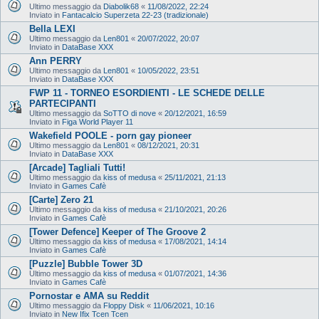
Ultimo messaggio da
Diabolik68
«
11/08/2022, 22:24
Inviato in
Fantacalcio Superzeta 22-23 (tradizionale)
Bella LEXI
Ultimo messaggio da
Len801
«
20/07/2022, 20:07
Inviato in
DataBase XXX
Ann PERRY
Ultimo messaggio da
Len801
«
10/05/2022, 23:51
Inviato in
DataBase XXX
FWP 11 - TORNEO ESORDIENTI - LE SCHEDE DELLE
PARTECIPANTI
Ultimo messaggio da
SoTTO di nove
«
20/12/2021, 16:59
Inviato in
Figa World Player 11
Wakefield POOLE - porn gay pioneer
Ultimo messaggio da
Len801
«
08/12/2021, 20:31
Inviato in
DataBase XXX
[Arcade] Tagliali Tutti!
Ultimo messaggio da
kiss of medusa
«
25/11/2021, 21:13
Inviato in
Games Cafè
[Carte] Zero 21
Ultimo messaggio da
kiss of medusa
«
21/10/2021, 20:26
Inviato in
Games Cafè
[Tower Defence] Keeper of The Groove 2
Ultimo messaggio da
kiss of medusa
«
17/08/2021, 14:14
Inviato in
Games Cafè
[Puzzle] Bubble Tower 3D
Ultimo messaggio da
kiss of medusa
«
01/07/2021, 14:36
Inviato in
Games Cafè
Pornostar e AMA su Reddit
Ultimo messaggio da
Floppy Disk
«
11/06/2021, 10:16
Inviato in
New Ifix Tcen Tcen