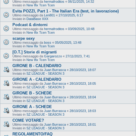
Ultimo messaggio da
hermafroditos
«
06/11/2025, 14:32
Inviato in
New Ifix Tcen Tcen
Evita POZZI, Part 1 - The Italian Era (test, in lavorazione)
Ultimo messaggio da
Len801
«
27/10/2025, 6:17
Inviato in
DataBase XXX
Podcast & dintorni
Ultimo messaggio da
hermafroditos
«
03/09/2025, 10:48
Inviato in
New Ifix Tcen Tcen
scarpe sexy
Ultimo messaggio da
boss
«
05/05/2025, 13:48
Inviato in
New Ifix Tcen Tcen
[O.T.] Storie di migranti
Ultimo messaggio da
Gargarozzo
«
27/11/2023, 7:41
Inviato in
New Ifix Tcen Tcen
GIRONE B - CALENDARIO
Ultimo messaggio da
Juan Burrasca
«
28/10/2023, 18:07
Inviato in
SZ LEAGUE - SEASON 3
GIRONE A - CALENDARIO
Ultimo messaggio da
Juan Burrasca
«
28/10/2023, 18:05
Inviato in
SZ LEAGUE - SEASON 3
GIRONE B - SCHEDE
Ultimo messaggio da
Juan Burrasca
«
28/10/2023, 18:04
Inviato in
SZ LEAGUE - SEASON 3
GIRONE A - SCHEDE
Ultimo messaggio da
Juan Burrasca
«
28/10/2023, 18:03
Inviato in
SZ LEAGUE - SEASON 3
COME VOTARE?
Ultimo messaggio da
Juan Burrasca
«
28/10/2023, 18:01
Inviato in
SZ LEAGUE - SEASON 3
REGOLAMENTO/FAQ