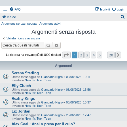
FAQ
Iscriviti
Login
Indice
Argomenti senza risposta
Argomenti attivi
e
Argomenti senza risposta
r
c
Vai alla ricerca avanzata
a
Cerca
Ricerca avanzata
Pagina
1
di
20
1
2
3
4
5
20
Pr
La ricerca ha trovato più di 1000 risultati
…
Argomenti
Serena Sterling
Ultimo messaggio da
Giancarlo Nigro
«
09/08/2026, 10:11
Inviato in
New Ifix Tcen Tcen
Elly Clutch
Ultimo messaggio da
Giancarlo Nigro
«
08/08/2026, 13:56
Inviato in
New Ifix Tcen Tcen
Reality Kings
Ultimo messaggio da
Giancarlo Nigro
«
08/08/2026, 10:37
Inviato in
New Ifix Tcen Tcen
Liz Jordan
Ultimo messaggio da
Giancarlo Nigro
«
25/06/2026, 12:47
Inviato in
New Ifix Tcen Tcen
Alex Coal : Anal o presa per il culo?