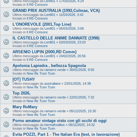
Ultimo messaggio da
Len801
«
17/03/2026, 4:24
Inviato in
Il RE-Censore
GRAND PRIX AUSTRALIA (1992,Colmax, VCA)
Ultimo messaggio da
Len801
«
11/03/2026, 3:42
Inviato in
Il RE-Censore
L'ONOREVOLE (2001,Top Line)
Ultimo messaggio da
Len801
«
05/03/2026, 3:06
Inviato in
Il RE-Censore
IL CASTELLO DELLE ANIME DANNATE (1998)
Ultimo messaggio da
Len801
«
02/03/2026, 23:03
Inviato in
Il RE-Censore
ARSENIO LUPIN (2000,RD Comm)
Ultimo messaggio da
Len801
«
24/02/2026, 20:56
Inviato in
Il RE-Censore
Apolonia Lapiedra , bellezza Spagnola
Ultimo messaggio da
ramarro verde
«
30/01/2026, 9:55
Inviato in
New Ifix Tcen Tcen
[OT] TUSHY
Ultimo messaggio da
australiano
«
23/01/2026, 14:38
Inviato in
New Ifix Tcen Tcen
Top 2026,
Ultimo messaggio da
ramarro verde
«
22/01/2026, 7:32
Inviato in
New Ifix Tcen Tcen
Mary RoMary
Ultimo messaggio da
ramarro verde
«
05/12/2025, 15:30
Inviato in
New Ifix Tcen Tcen
Porno amateur vintage visto con gli occhi di oggi
Ultimo messaggio da
hermafroditos
«
06/11/2025, 14:32
Inviato in
New Ifix Tcen Tcen
Evita POZZI, Part 1 - The Italian Era (test, in lavorazione)