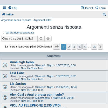
FAQ
Iscriviti
Login
Indice
Argomenti senza risposta
Argomenti attivi
e
Argomenti senza risposta
r
c
Vai alla ricerca avanzata
a
Cerca
Ricerca avanzata
Pagina
1
di
20
1
2
3
4
5
20
Pr
La ricerca ha trovato più di 1000 risultati
…
Argomenti
Annaleigh Reno
Ultimo messaggio da
Giancarlo Nigro
«
15/07/2026, 0:56
Inviato in
New Ifix Tcen Tcen
Lexi Lore
Ultimo messaggio da
Giancarlo Nigro
«
13/07/2026, 0:52
Inviato in
New Ifix Tcen Tcen
Liz Jordan
Ultimo messaggio da
Giancarlo Nigro
«
25/06/2026, 12:47
Inviato in
New Ifix Tcen Tcen
Alex Coal : Anal o presa per il culo?
Ultimo messaggio da
Superfissato
«
29/03/2026, 20:08
Inviato in
New Ifix Tcen Tcen
VIOL AU TELEPHONE (1990,VMD)