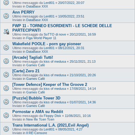
Ultimo messaggio da
Len801
«
20/07/2022, 20:07
Inviato in
DataBase XXX
Ann PERRY
Ultimo messaggio da
Len801
«
10/05/2022, 23:51
Inviato in
DataBase XXX
FWP 11 - TORNEO ESORDIENTI - LE SCHEDE DELLE
PARTECIPANTI
Ultimo messaggio da
SoTTO di nove
«
20/12/2021, 16:59
Inviato in
Figa World Player 11
Wakefield POOLE - porn gay pioneer
Ultimo messaggio da
Len801
«
08/12/2021, 20:31
Inviato in
DataBase XXX
[Arcade] Tagliali Tutti!
Ultimo messaggio da
kiss of medusa
«
25/11/2021, 21:13
Inviato in
Games Cafè
[Carte] Zero 21
Ultimo messaggio da
kiss of medusa
«
21/10/2021, 20:26
Inviato in
Games Cafè
[Tower Defence] Keeper of The Groove 2
Ultimo messaggio da
kiss of medusa
«
17/08/2021, 14:14
Inviato in
Games Cafè
[Puzzle] Bubble Tower 3D
Ultimo messaggio da
kiss of medusa
«
01/07/2021, 14:36
Inviato in
Games Cafè
Pornostar e AMA su Reddit
Ultimo messaggio da
Floppy Disk
«
11/06/2021, 10:16
Inviato in
New Ifix Tcen Tcen
Trans International L.A. (2021,Evil Angel)
Ultimo messaggio da
Len801
«
08/05/2021, 4:27
Inviato in
Il RE-Censore