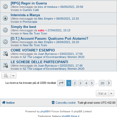
[RPG] Regni in Guerra
Ultimo messaggio da
kiss of medusa
«
06/05/2021, 20:58
Inviato in
Games Cafè
Intervista a Manya
Ultimo messaggio da
Alec Empire
«
06/05/2021, 12:15
Inviato in
Pornucopia
Simply the best
Ultimo messaggio da
oaks
«
27/04/2021, 15:13
Inviato in
New Ifix Tcen Tcen
[O.T.] Account Paxum: Qualcuno Può Aiutarmi?
Ultimo messaggio da
Alec Empire
«
26/04/2021, 16:19
Inviato in
New Ifix Tcen Tcen
COME VOTARE? ESEMPIO
Ultimo messaggio da
Juan Burrasca
«
03/02/2021, 17:59
Inviato in
SZ The League of Exxxtraordinary Women 2K20
LE SCHEDE DELLE PARTECIPANTI
Ultimo messaggio da
Juan Burrasca
«
02/02/2021, 17:46
Inviato in
SZ The League of Exxxtraordinary Women 2K20
Pagina
1
di
20
1
2
3
4
5
20
Pr
La ricerca ha trovato più di 1000 risultati
…
Vai a
Indice
Cancella cookie
Tutti gli orari sono
UTC+02:00
Powered by
phpBB
® Forum Software © phpBB Limited
Traduzione Italiana
phpBB-Store.it