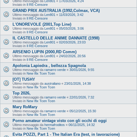
Ultimo messaggio da
Len801
«
17/03/2026, 4:24
Inviato in
Il RE-Censore
GRAND PRIX AUSTRALIA (1992,Colmax, VCA)
Ultimo messaggio da
Len801
«
11/03/2026, 3:42
Inviato in
Il RE-Censore
L'ONOREVOLE (2001,Top Line)
Ultimo messaggio da
Len801
«
05/03/2026, 3:06
Inviato in
Il RE-Censore
IL CASTELLO DELLE ANIME DANNATE (1998)
Ultimo messaggio da
Len801
«
02/03/2026, 23:03
Inviato in
Il RE-Censore
ARSENIO LUPIN (2000,RD Comm)
Ultimo messaggio da
Len801
«
24/02/2026, 20:56
Inviato in
Il RE-Censore
Apolonia Lapiedra , bellezza Spagnola
Ultimo messaggio da
ramarro verde
«
30/01/2026, 9:55
Inviato in
New Ifix Tcen Tcen
[OT] TUSHY
Ultimo messaggio da
australiano
«
23/01/2026, 14:38
Inviato in
New Ifix Tcen Tcen
Top 2026,
Ultimo messaggio da
ramarro verde
«
22/01/2026, 7:32
Inviato in
New Ifix Tcen Tcen
Mary RoMary
Ultimo messaggio da
ramarro verde
«
05/12/2025, 15:30
Inviato in
New Ifix Tcen Tcen
Porno amateur vintage visto con gli occhi di oggi
Ultimo messaggio da
hermafroditos
«
06/11/2025, 14:32
Inviato in
New Ifix Tcen Tcen
Evita POZZI, Part 1 - The Italian Era (test, in lavorazione)