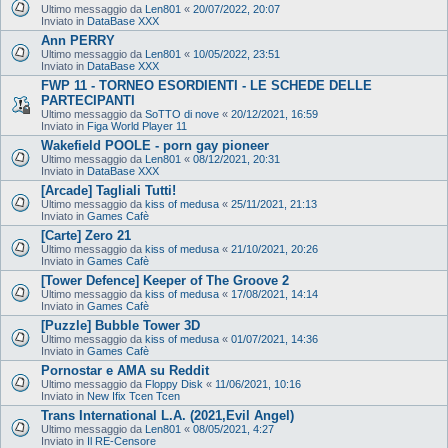
Ultimo messaggio da
Len801
«
20/07/2022, 20:07
Inviato in
DataBase XXX
Ann PERRY
Ultimo messaggio da
Len801
«
10/05/2022, 23:51
Inviato in
DataBase XXX
FWP 11 - TORNEO ESORDIENTI - LE SCHEDE DELLE
PARTECIPANTI
Ultimo messaggio da
SoTTO di nove
«
20/12/2021, 16:59
Inviato in
Figa World Player 11
Wakefield POOLE - porn gay pioneer
Ultimo messaggio da
Len801
«
08/12/2021, 20:31
Inviato in
DataBase XXX
[Arcade] Tagliali Tutti!
Ultimo messaggio da
kiss of medusa
«
25/11/2021, 21:13
Inviato in
Games Cafè
[Carte] Zero 21
Ultimo messaggio da
kiss of medusa
«
21/10/2021, 20:26
Inviato in
Games Cafè
[Tower Defence] Keeper of The Groove 2
Ultimo messaggio da
kiss of medusa
«
17/08/2021, 14:14
Inviato in
Games Cafè
[Puzzle] Bubble Tower 3D
Ultimo messaggio da
kiss of medusa
«
01/07/2021, 14:36
Inviato in
Games Cafè
Pornostar e AMA su Reddit
Ultimo messaggio da
Floppy Disk
«
11/06/2021, 10:16
Inviato in
New Ifix Tcen Tcen
Trans International L.A. (2021,Evil Angel)
Ultimo messaggio da
Len801
«
08/05/2021, 4:27
Inviato in
Il RE-Censore