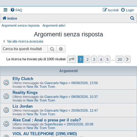
FAQ
Iscriviti
Login
Indice
Argomenti senza risposta
Argomenti attivi
e
Argomenti senza risposta
r
c
Vai alla ricerca avanzata
a
Cerca
Ricerca avanzata
Pagina
1
di
20
1
2
3
4
5
20
Pr
La ricerca ha trovato più di 1000 risultati
…
Argomenti
Elly Clutch
Ultimo messaggio da
Giancarlo Nigro
«
08/08/2026, 13:56
Inviato in
New Ifix Tcen Tcen
Reality Kings
Ultimo messaggio da
Giancarlo Nigro
«
08/08/2026, 10:37
Inviato in
New Ifix Tcen Tcen
Liz Jordan
Ultimo messaggio da
Giancarlo Nigro
«
25/06/2026, 12:47
Inviato in
New Ifix Tcen Tcen
Alex Coal : Anal o presa per il culo?
Ultimo messaggio da
Superfissato
«
29/03/2026, 20:08
Inviato in
New Ifix Tcen Tcen
VIOL AU TELEPHONE (1990,VMD)