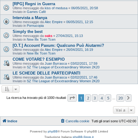
[RPG] Regni in Guerra
Ultimo messaggio da
kiss of medusa
«
06/05/2021, 20:58
Inviato in
Games Cafè
Intervista a Manya
Ultimo messaggio da
Alec Empire
«
06/05/2021, 12:15
Inviato in
Pornucopia
Simply the best
Ultimo messaggio da
oaks
«
27/04/2021, 15:13
Inviato in
New Ifix Tcen Tcen
[O.T.] Account Paxum: Qualcuno Può Aiutarmi?
Ultimo messaggio da
Alec Empire
«
26/04/2021, 16:19
Inviato in
New Ifix Tcen Tcen
COME VOTARE? ESEMPIO
Ultimo messaggio da
Juan Burrasca
«
03/02/2021, 17:59
Inviato in
SZ The League of Exxxtraordinary Women 2K20
LE SCHEDE DELLE PARTECIPANTI
Ultimo messaggio da
Juan Burrasca
«
02/02/2021, 17:46
Inviato in
SZ The League of Exxxtraordinary Women 2K20
Pagina
1
di
20
1
2
3
4
5
20
Pr
La ricerca ha trovato più di 1000 risultati
…
Vai a
Indice
Cancella cookie
Tutti gli orari sono
UTC+02:00
Powered by
phpBB
® Forum Software © phpBB Limited
Traduzione Italiana
phpBB-Store.it