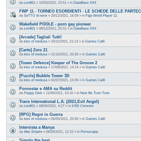
da
Len801
»
10/05/2022, 23:51
» in
DataBase XXX
FWP 11 - TORNEO ESORDIENTI - LE SCHEDE DELLE PARTEC
da
SoTTO di nove
»
20/12/2021, 16:59
» in
Figa World Player 11
Wakefield POOLE - porn gay pioneer
da
Len801
»
08/12/2021, 20:31
» in
DataBase XXX
[Arcade] Tagliali Tutti!
da
kiss of medusa
»
25/11/2021, 21:13
» in
Games Cafè
[Carte] Zero 21
da
kiss of medusa
»
21/10/2021, 20:26
» in
Games Cafè
[Tower Defence] Keeper of The Groove 2
da
kiss of medusa
»
17/08/2021, 14:14
» in
Games Cafè
[Puzzle] Bubble Tower 3D
da
kiss of medusa
»
01/07/2021, 14:36
» in
Games Cafè
Pornostar e AMA su Reddit
da
Floppy Disk
»
11/06/2021, 10:16
» in
New Ifix Tcen Tcen
Trans International L.A. (2021,Evil Angel)
da
Len801
»
08/05/2021, 4:27
» in
Il RE-Censore
[RPG] Regni in Guerra
da
kiss of medusa
»
06/05/2021, 20:58
» in
Games Cafè
Intervista a Manya
da
Alec Empire
»
06/05/2021, 12:15
» in
Pornucopia
Simply the best