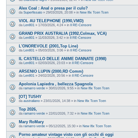
Alex Coal : Anal o presa per il culo?
da
Superfissato
»
29/03/2026, 20:08
» in
New Ifix Tcen Tcen
VIOL AU TELEPHONE (1990,VMD)
da
Len801
»
17/03/2026, 4:24
» in
Il RE-Censore
GRAND PRIX AUSTRALIA (1992,Colmax, VCA)
da
Len801
»
11/03/2026, 3:42
» in
Il RE-Censore
L'ONOREVOLE (2001,Top Line)
da
Len801
»
05/03/2026, 3:06
» in
Il RE-Censore
IL CASTELLO DELLE ANIME DANNATE (1998)
da
Len801
»
02/03/2026, 23:03
» in
Il RE-Censore
ARSENIO LUPIN (2000,RD Comm)
da
Len801
»
24/02/2026, 20:56
» in
Il RE-Censore
Apolonia Lapiedra , bellezza Spagnola
da
ramarro verde
»
30/01/2026, 9:55
» in
New Ifix Tcen Tcen
[OT] TUSHY
da
australiano
»
23/01/2026, 14:38
» in
New Ifix Tcen Tcen
Top 2026,
da
ramarro verde
»
22/01/2026, 7:32
» in
New Ifix Tcen Tcen
Mary RoMary
da
ramarro verde
»
05/12/2025, 15:30
» in
New Ifix Tcen Tcen
Porno amateur vintage visto con gli occhi di oggi