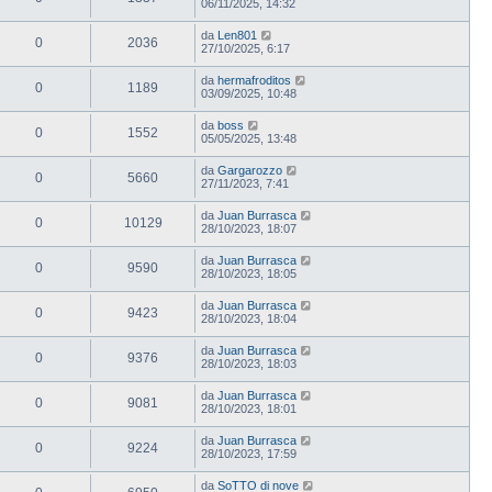
06/11/2025, 14:32
da
Len801
0
2036
27/10/2025, 6:17
da
hermafroditos
0
1189
03/09/2025, 10:48
da
boss
0
1552
05/05/2025, 13:48
da
Gargarozzo
0
5660
27/11/2023, 7:41
da
Juan Burrasca
0
10129
28/10/2023, 18:07
da
Juan Burrasca
0
9590
28/10/2023, 18:05
da
Juan Burrasca
0
9423
28/10/2023, 18:04
da
Juan Burrasca
0
9376
28/10/2023, 18:03
da
Juan Burrasca
0
9081
28/10/2023, 18:01
da
Juan Burrasca
0
9224
28/10/2023, 17:59
da
SoTTO di nove