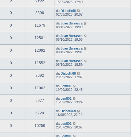
0
6950
15/09/2023, 17:40
da
Diabolik68
0
8306
02/03/2023, 20:07
da
Juan Burrasca
0
11679
08/10/2022, 19:09
da
Juan Burrasca
0
12501
08/10/2022, 19:03
da
Juan Burrasca
0
12092
08/10/2022, 19:01
da
Juan Burrasca
0
11553
08/10/2022, 18:59
da
Diabolik68
0
8692
29/09/2022, 17:07
da
Len801
0
11063
19/09/2022, 22:45
da
Len801
0
9977
15/09/2022, 23:24
da
Diabolik68
0
6720
11/08/2022, 22:24
da
Len801
0
10259
20/07/2022, 20:07
da
Len801