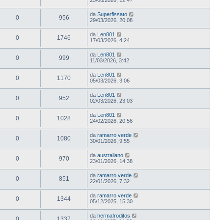
da
Superfissato
0
956
29/03/2026, 20:08
da
Len801
0
1746
17/03/2026, 4:24
da
Len801
0
999
11/03/2026, 3:42
da
Len801
0
1170
05/03/2026, 3:06
da
Len801
0
952
02/03/2026, 23:03
da
Len801
0
1028
24/02/2026, 20:56
da
ramarro verde
0
1080
30/01/2026, 9:55
da
australiano
0
970
23/01/2026, 14:38
da
ramarro verde
0
851
22/01/2026, 7:32
da
ramarro verde
0
1344
05/12/2025, 15:30
da
hermafroditos
0
1337