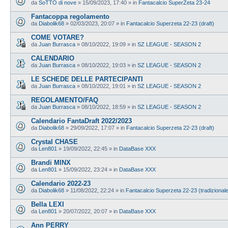
da
SoTTO di nove
»
15/09/2023, 17:40
» in
Fantacalcio SuperZeta 23-24
Fantacoppa regolamento
da
Diabolik68
»
02/03/2023, 20:07
» in
Fantacalcio Superzeta 22-23 (draft)
COME VOTARE?
da
Juan Burrasca
»
08/10/2022, 19:09
» in
SZ LEAGUE - SEASON 2
CALENDARIO
da
Juan Burrasca
»
08/10/2022, 19:03
» in
SZ LEAGUE - SEASON 2
LE SCHEDE DELLE PARTECIPANTI
da
Juan Burrasca
»
08/10/2022, 19:01
» in
SZ LEAGUE - SEASON 2
REGOLAMENTO/FAQ
da
Juan Burrasca
»
08/10/2022, 18:59
» in
SZ LEAGUE - SEASON 2
Calendario FantaDraft 2022/2023
da
Diabolik68
»
29/09/2022, 17:07
» in
Fantacalcio Superzeta 22-23 (draft)
Crystal CHASE
da
Len801
»
19/09/2022, 22:45
» in
DataBase XXX
Brandi MINX
da
Len801
»
15/09/2022, 23:24
» in
DataBase XXX
Calendario 2022-23
da
Diabolik68
»
11/08/2022, 22:24
» in
Fantacalcio Superzeta 22-23 (tradizional
Bella LEXI
da
Len801
»
20/07/2022, 20:07
» in
DataBase XXX
Ann PERRY