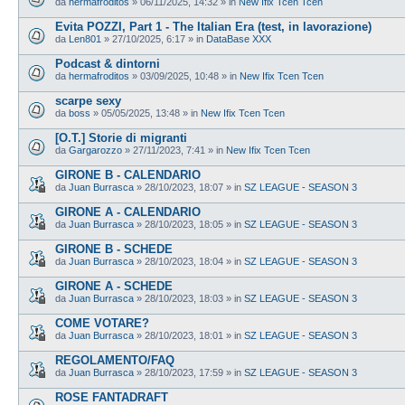
da
hermafroditos
»
06/11/2025, 14:32
» in
New Ifix Tcen Tcen
Evita POZZI, Part 1 - The Italian Era (test, in lavorazione)
da
Len801
»
27/10/2025, 6:17
» in
DataBase XXX
Podcast & dintorni
da
hermafroditos
»
03/09/2025, 10:48
» in
New Ifix Tcen Tcen
scarpe sexy
da
boss
»
05/05/2025, 13:48
» in
New Ifix Tcen Tcen
[O.T.] Storie di migranti
da
Gargarozzo
»
27/11/2023, 7:41
» in
New Ifix Tcen Tcen
GIRONE B - CALENDARIO
da
Juan Burrasca
»
28/10/2023, 18:07
» in
SZ LEAGUE - SEASON 3
GIRONE A - CALENDARIO
da
Juan Burrasca
»
28/10/2023, 18:05
» in
SZ LEAGUE - SEASON 3
GIRONE B - SCHEDE
da
Juan Burrasca
»
28/10/2023, 18:04
» in
SZ LEAGUE - SEASON 3
GIRONE A - SCHEDE
da
Juan Burrasca
»
28/10/2023, 18:03
» in
SZ LEAGUE - SEASON 3
COME VOTARE?
da
Juan Burrasca
»
28/10/2023, 18:01
» in
SZ LEAGUE - SEASON 3
REGOLAMENTO/FAQ
da
Juan Burrasca
»
28/10/2023, 17:59
» in
SZ LEAGUE - SEASON 3
ROSE FANTADRAFT