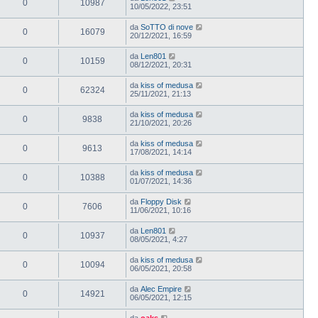
0
10987
10/05/2022, 23:51
da
SoTTO di nove
0
16079
20/12/2021, 16:59
da
Len801
0
10159
08/12/2021, 20:31
da
kiss of medusa
0
62324
25/11/2021, 21:13
da
kiss of medusa
0
9838
21/10/2021, 20:26
da
kiss of medusa
0
9613
17/08/2021, 14:14
da
kiss of medusa
0
10388
01/07/2021, 14:36
da
Floppy Disk
0
7606
11/06/2021, 10:16
da
Len801
0
10937
08/05/2021, 4:27
da
kiss of medusa
0
10094
06/05/2021, 20:58
da
Alec Empire
0
14921
06/05/2021, 12:15
da
oaks