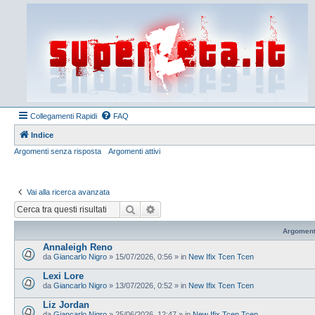
Collegamenti Rapidi
FAQ
Indice
Argomenti senza risposta
Argomenti attivi
Vai alla ricerca avanzata
Cerca
Ricerca avanzata
Argoment
Annaleigh Reno
da
Giancarlo Nigro
»
15/07/2026, 0:56
» in
New Ifix Tcen Tcen
Lexi Lore
da
Giancarlo Nigro
»
13/07/2026, 0:52
» in
New Ifix Tcen Tcen
Liz Jordan
da
Giancarlo Nigro
»
25/06/2026, 12:47
» in
New Ifix Tcen Tcen