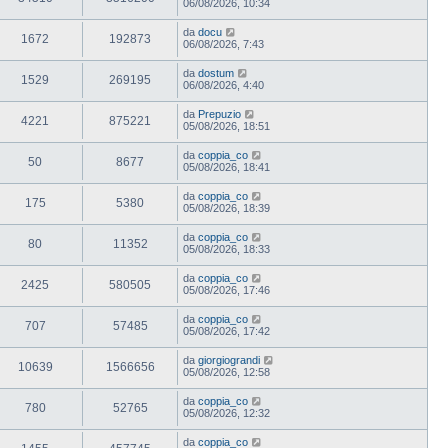
06/08/2026, 10:34
da
docu
1672
192873
06/08/2026, 7:43
da
dostum
1529
269195
06/08/2026, 4:40
da
Prepuzio
4221
875221
05/08/2026, 18:51
da
coppia_co
50
8677
05/08/2026, 18:41
da
coppia_co
175
5380
05/08/2026, 18:39
da
coppia_co
80
11352
05/08/2026, 18:33
da
coppia_co
2425
580505
05/08/2026, 17:46
da
coppia_co
707
57485
05/08/2026, 17:42
da
giorgiograndi
10639
1566656
05/08/2026, 12:58
da
coppia_co
780
52765
05/08/2026, 12:32
da
coppia_co