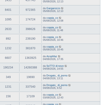
1455
457745
05/08/2026, 12:13
da
Gargarozzo
8401
972365
05/08/2026, 12:10
da
coppia_co
1095
174724
05/08/2026, 12:08
da
coppia_co
2633
398626
05/08/2026, 11:48
da
coppia_co
892
239190
05/08/2026, 10:46
da
coppia_co
1232
381870
05/08/2026, 10:45
da
Azophfaz
6607
1363925
04/08/2026, 17:35
da
SoTTO di nove
190234
14260388
04/08/2026, 14:55
da
Drogato_ di_porno
349
19690
04/08/2026, 13:11
da
Drogato_ di_porno
1231
337540
04/08/2026, 6:52
da
coppia_co
156
17109
03/08/2026, 12:43
da
coppia_co