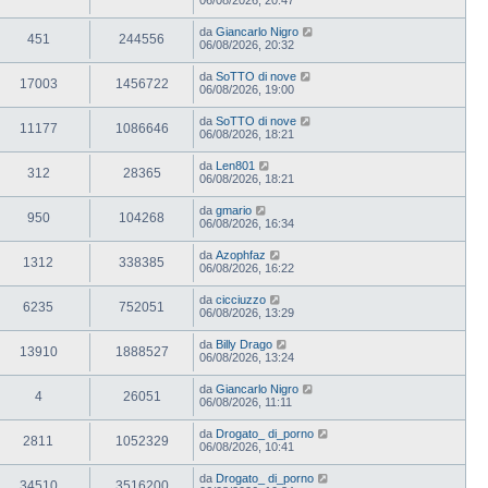
da
Giancarlo Nigro
451
244556
06/08/2026, 20:32
da
SoTTO di nove
17003
1456722
06/08/2026, 19:00
da
SoTTO di nove
11177
1086646
06/08/2026, 18:21
da
Len801
312
28365
06/08/2026, 18:21
da
gmario
950
104268
06/08/2026, 16:34
da
Azophfaz
1312
338385
06/08/2026, 16:22
da
cicciuzzo
6235
752051
06/08/2026, 13:29
da
Billy Drago
13910
1888527
06/08/2026, 13:24
da
Giancarlo Nigro
4
26051
06/08/2026, 11:11
da
Drogato_ di_porno
2811
1052329
06/08/2026, 10:41
da
Drogato_ di_porno
34510
3516200