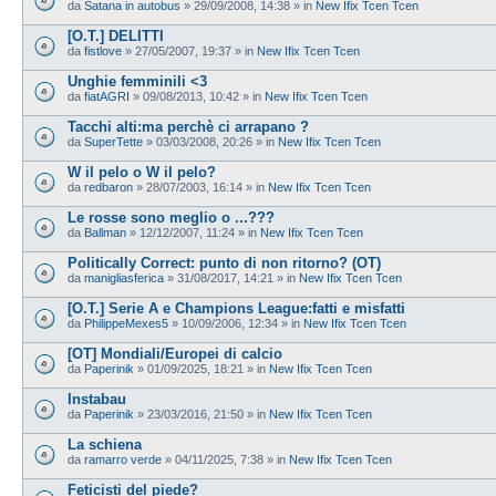
da
Satana in autobus
»
29/09/2008, 14:38
» in
New Ifix Tcen Tcen
[O.T.] DELITTI
da
fistlove
»
27/05/2007, 19:37
» in
New Ifix Tcen Tcen
Unghie femminili <3
da
fiatAGRI
»
09/08/2013, 10:42
» in
New Ifix Tcen Tcen
Tacchi alti:ma perchè ci arrapano ?
da
SuperTette
»
03/03/2008, 20:26
» in
New Ifix Tcen Tcen
W il pelo o W il pelo?
da
redbaron
»
28/07/2003, 16:14
» in
New Ifix Tcen Tcen
Le rosse sono meglio o ...???
da
Ballman
»
12/12/2007, 11:24
» in
New Ifix Tcen Tcen
Politically Correct: punto di non ritorno? (OT)
da
manigliasferica
»
31/08/2017, 14:21
» in
New Ifix Tcen Tcen
[O.T.] Serie A e Champions League:fatti e misfatti
da
PhilippeMexes5
»
10/09/2006, 12:34
» in
New Ifix Tcen Tcen
[OT] Mondiali/Europei di calcio
da
Paperinik
»
01/09/2025, 18:21
» in
New Ifix Tcen Tcen
Instabau
da
Paperinik
»
23/03/2016, 21:50
» in
New Ifix Tcen Tcen
La schiena
da
ramarro verde
»
04/11/2025, 7:38
» in
New Ifix Tcen Tcen
Feticisti del piede?