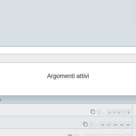
Argomenti attivi
i
1
4
5
6
7
8
…
1
26
27
28
29
30
…