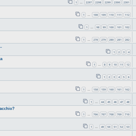
1
2297
2298
2299
2300
2301
…
1
108
109
110
111
112
…
1
98
99
100
101
102
…
1
278
279
280
281
282
…
.
1
2
3
4
ta
1
8
9
10
11
12
…
1
2
3
4
5
6
1
158
159
160
161
162
…
1
44
45
46
47
48
…
cacchio?
1
706
707
708
709
710
…
1
49
50
51
52
53
…