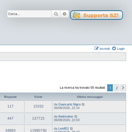
Cerca
Ricerca avanzata
Iscriviti
Login
1
2
Pr
La ricerca ha trovato 55 risultati
Risposte
Visite
Ultimo messaggio
da
Giancarlo Nigro
117
15332
06/08/2026, 22:14
da
theinvoker
447
137715
06/08/2026, 22:03
da
Len801
34883
11990730
06/08/2026, 20:47