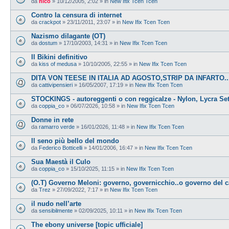
da
nico
»
10/12/2005, 2:02
» in
New Ifix Tcen Tcen
Contro la censura di internet
da
crackpot
»
23/11/2011, 23:07
» in
New Ifix Tcen Tcen
Nazismo dilagante (OT)
da
dostum
»
17/10/2003, 14:31
» in
New Ifix Tcen Tcen
Il Bikini definitivo
da
kiss of medusa
»
10/10/2005, 22:55
» in
New Ifix Tcen Tcen
DITA VON TEESE IN ITALIA AD AGOSTO,STRIP DA INFARTO...
da
cattivipensieri
»
16/05/2007, 17:19
» in
New Ifix Tcen Tcen
STOCKINGS - autoreggenti o con reggicalze - Nylon, Lycra Se
da
coppia_co
»
06/07/2026, 10:58
» in
New Ifix Tcen Tcen
Donne in rete
da
ramarro verde
»
16/01/2026, 11:48
» in
New Ifix Tcen Tcen
Il seno più bello del mondo
da
Federico Botticelli
»
14/01/2006, 16:47
» in
New Ifix Tcen Tcen
Sua Maestà il Culo
da
coppia_co
»
15/10/2025, 11:15
» in
New Ifix Tcen Tcen
(O.T) Governo Meloni: governo, governicchio..o governo del 
da
Trez
»
27/09/2022, 7:17
» in
New Ifix Tcen Tcen
il nudo nell’arte
da
sensibilmente
»
02/09/2025, 10:11
» in
New Ifix Tcen Tcen
The ebony universe [topic ufficiale]