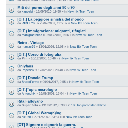
Miti del porno degli anni 80 e 90
da
kappabi
»
15/09/2010, 19:59
» in
New Ifix Tcen Tcen
[O.T.] La peggiore sinistra del mondo
da
RIDLEY65
»
25/07/2007, 11:58
» in
New Ifix Tcen Tcen
(O.T.) Immigrazione: migranti, rifugiati
da
manigliasferica
»
07/09/2015, 9:56
» in
New Ifix Tcen Tcen
Retro - Vintage
da
maniac79
»
13/01/2026, 12:05
» in
New Ifix Tcen Tcen
[O.T.] Corso di fotografia
da
Pim
»
10/12/2008, 13:46
» in
New Ifix Tcen Tcen
Onlyfans
da
Paperinik
»
12/02/2020, 20:40
» in
New Ifix Tcen Tcen
[O.T.] Donald Trump
da
BruceFermo
»
09/01/2017, 9:55
» in
New Ifix Tcen Tcen
[O.T.]Topic necrologio
da
Antonchik
»
16/09/2009, 18:04
» in
New Ifix Tcen Tcen
Rita Faltoyano
da
Super Zeta
»
13/03/2012, 0:30
» in
100 top pornostar all time
[O.T.] Global Warm(n)ing
da
nik978
»
27/12/2007, 23:34
» in
New Ifix Tcen Tcen
[OT] Signore e signori: la guerra.