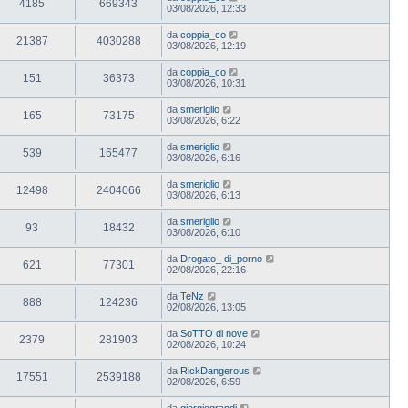
4185
669343
03/08/2026, 12:33
da
coppia_co
21387
4030288
03/08/2026, 12:19
da
coppia_co
151
36373
03/08/2026, 10:31
da
smeriglio
165
73175
03/08/2026, 6:22
da
smeriglio
539
165477
03/08/2026, 6:16
da
smeriglio
12498
2404066
03/08/2026, 6:13
da
smeriglio
93
18432
03/08/2026, 6:10
da
Drogato_ di_porno
621
77301
02/08/2026, 22:16
da
TeNz
888
124236
02/08/2026, 13:05
da
SoTTO di nove
2379
281903
02/08/2026, 10:24
da
RickDangerous
17551
2539188
02/08/2026, 6:59