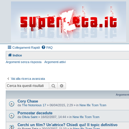
Collegamenti Rapidi
FAQ
Indice
Argomenti senza risposta
Argomenti attivi
Vai alla ricerca avanzata
Cerca
Ricerca avanzata
Argoment
Cory Chase
da
The Notorious 17
»
06/04/2015, 2:29
» in
New Ifix Tcen Tcen
Pornostar decedute
da
Olivia Saint
»
16/02/2007, 14:44
» in
New Ifix Tcen Tcen
Cerchi un film? Un'attrice? Chiedi qui! Il topic definitivo
da
Super Zeta
»
20/10/2007, 11:10
» in
New Ifix Tcen Tcen