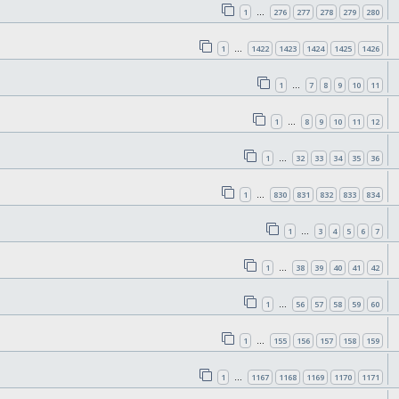
1
276
277
278
279
280
…
1
1422
1423
1424
1425
1426
…
1
7
8
9
10
11
…
1
8
9
10
11
12
…
1
32
33
34
35
36
…
1
830
831
832
833
834
…
1
3
4
5
6
7
…
1
38
39
40
41
42
…
1
56
57
58
59
60
…
1
155
156
157
158
159
…
1
1167
1168
1169
1170
1171
…