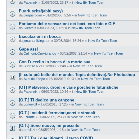
da
Paperinik
»
31/08/2002, 23:17
» in
New Ifix Tcen Tcen
Fuoriuscite!(abiti sexy)
da
pierpierotwo
»
01/02/2006, 5:56
» in
New Ifix Tcen Tcen
Parliamo delle sensazioni dei baci, con foto e GIF
da
Silente
»
03/03/2023, 10:39
» in
New Ifix Tcen Tcen
Eiaculazioni in bocca
da
jonathanlivingston
»
30/03/2004, 16:24
» in
New Ifix Tcen Tcen
Gape ass!
da
CalmonioCurvibrando
»
03/02/2007, 21:14
» in
New Ifix Tcen Tcen
Con l'uccello in bocca è la morte sua.
da
Sunrise
»
21/07/2009, 21:48
» in
New Ifix Tcen Tcen
[Il culo più bello del mondo. Topic definitivo].No Photoshop
da
Axel del Riope
»
28/10/2019, 0:13
» in
New Ifix Tcen Tcen
(OT) Metaverso, droidi e varie porcherie futuristiche
da
Paperinik
»
06/01/2022, 10:56
» in
New Ifix Tcen Tcen
[O.T.] Ti dedico una canzone
da
Lonewolf
»
17/01/2013, 17:25
» in
New Ifix Tcen Tcen
[O.T.] Incidenti ferroviari,aerei e stradali
da
Errante
»
30/06/2009, 2:33
» in
New Ifix Tcen Tcen
[O.T.] Sono nuovo, mi presento
da
crm114
»
08/05/2006, 1:18
» in
New Ifix Tcen Tcen
[O.T.] Tra i due litiganti, il terzo COVID