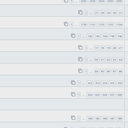
1
2322
2323
2324
2325
2326
…
1
27
28
29
30
31
…
1
1130
1131
1132
1133
1134
…
1
742
743
744
745
746
…
1
17
18
19
20
21
…
1
60
61
62
63
64
…
1
84
85
86
87
88
…
1
412
413
414
415
416
…
1
924
925
926
927
928
…
1
184
185
186
187
188
…