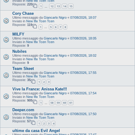
Inviato in
New Ifix Tcen Tcen
Risposte:
220
1
12
13
14
15
…
Cory Chase
Ultimo messaggio da
Giancarlo Nigro
«
07/08/2026, 18:07
Inviato in
New Ifix Tcen Tcen
Risposte:
119
1
5
6
7
8
…
MILFY
Ultimo messaggio da
Giancarlo Nigro
«
07/08/2026, 18:05
Inviato in
New Ifix Tcen Tcen
Risposte:
9
Nubiles
Ultimo messaggio da
Giancarlo Nigro
«
07/08/2026, 18:02
Inviato in
New Ifix Tcen Tcen
Risposte:
9
Team Skeet
Ultimo messaggio da
Giancarlo Nigro
«
07/08/2026, 17:55
Inviato in
New Ifix Tcen Tcen
Risposte:
35
1
2
3
Vive la France: Anissa Kate!!!
Ultimo messaggio da
Giancarlo Nigro
«
07/08/2026, 17:54
Inviato in
New Ifix Tcen Tcen
Risposte:
905
1
58
59
60
61
…
Deeper.com
Ultimo messaggio da
Giancarlo Nigro
«
07/08/2026, 17:50
Inviato in
New Ifix Tcen Tcen
Risposte:
57
1
2
3
4
ultime da casa Evil Angel
Ultimo messaggio da
Giancarlo Nigro
«
07/08/2026, 17:47