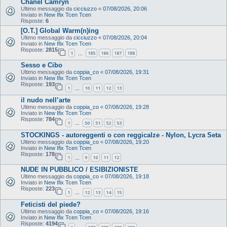
Chanel Camryn
Ultimo messaggio da
cicciuzzo
«
07/08/2026, 20:06
Inviato in
New Ifix Tcen Tcen
Risposte:
6
[O.T.] Global Warm(n)ing
Ultimo messaggio da
cicciuzzo
«
07/08/2026, 20:04
Inviato in
New Ifix Tcen Tcen
Risposte:
2815
1
185
186
187
188
…
Sesso e Cibo
Ultimo messaggio da
coppia_co
«
07/08/2026, 19:31
Inviato in
New Ifix Tcen Tcen
Risposte:
193
1
10
11
12
13
…
il nudo nell’arte
Ultimo messaggio da
coppia_co
«
07/08/2026, 19:28
Inviato in
New Ifix Tcen Tcen
Risposte:
784
1
50
51
52
53
…
STOCKINGS - autoreggenti o con reggicalze - Nylon, Lycra Seta
Ultimo messaggio da
coppia_co
«
07/08/2026, 19:20
Inviato in
New Ifix Tcen Tcen
Risposte:
178
1
9
10
11
12
…
NUDE IN PUBBLICO / ESIBIZIONISTE
Ultimo messaggio da
coppia_co
«
07/08/2026, 19:18
Inviato in
New Ifix Tcen Tcen
Risposte:
223
1
12
13
14
15
…
Feticisti del piede?
Ultimo messaggio da
coppia_co
«
07/08/2026, 19:16
Inviato in
New Ifix Tcen Tcen
Risposte:
4194