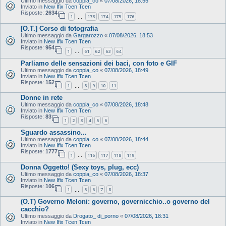
Ultimo messaggio da
coppia_co
«
07/08/2026, 18:55
Inviato in
New Ifix Tcen Tcen
Risposte:
2634
1
173
174
175
176
…
[O.T.] Corso di fotografia
Ultimo messaggio da
Gargarozzo
«
07/08/2026, 18:53
Inviato in
New Ifix Tcen Tcen
Risposte:
954
1
61
62
63
64
…
Parliamo delle sensazioni dei baci, con foto e GIF
Ultimo messaggio da
coppia_co
«
07/08/2026, 18:49
Inviato in
New Ifix Tcen Tcen
Risposte:
152
1
8
9
10
11
…
Donne in rete
Ultimo messaggio da
coppia_co
«
07/08/2026, 18:48
Inviato in
New Ifix Tcen Tcen
Risposte:
83
1
2
3
4
5
6
Sguardo assassino...
Ultimo messaggio da
coppia_co
«
07/08/2026, 18:44
Inviato in
New Ifix Tcen Tcen
Risposte:
1777
1
116
117
118
119
…
Donna Oggetto! (Sexy toys, plug, ecc)
Ultimo messaggio da
coppia_co
«
07/08/2026, 18:37
Inviato in
New Ifix Tcen Tcen
Risposte:
106
1
5
6
7
8
…
(O.T) Governo Meloni: governo, governicchio..o governo del
cacchio?
Ultimo messaggio da
Drogato_ di_porno
«
07/08/2026, 18:31
Inviato in
New Ifix Tcen Tcen