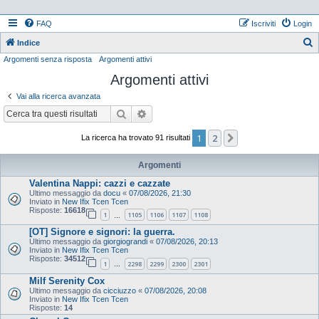
FAQ
Iscriviti
Login
Indice
Argomenti senza risposta
Argomenti attivi
e
Argomenti attivi
r
c
Vai alla ricerca avanzata
a
Cerca
Ricerca avanzata
1
2
Prossimo
La ricerca ha trovato 91 risultati
Argomenti
Valentina Nappi: cazzi e cazzate
Ultimo messaggio da
docu
«
07/08/2026, 21:30
Inviato in
New Ifix Tcen Tcen
Risposte:
16618
1
1105
1106
1107
1108
…
[OT] Signore e signori: la guerra.
Ultimo messaggio da
giorgiograndi
«
07/08/2026, 20:13
Inviato in
New Ifix Tcen Tcen
Risposte:
34512
1
2298
2299
2300
2301
…
Milf Serenity Cox
Ultimo messaggio da
cicciuzzo
«
07/08/2026, 20:08
Inviato in
New Ifix Tcen Tcen
Risposte:
14