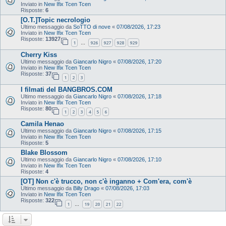
Inviato in
New Ifix Tcen Tcen
Risposte:
6
[O.T.]Topic necrologio
Ultimo messaggio da
SoTTO di nove
«
07/08/2026, 17:23
Inviato in
New Ifix Tcen Tcen
Risposte:
13927
1
926
927
928
929
…
Cherry Kiss
Ultimo messaggio da
Giancarlo Nigro
«
07/08/2026, 17:20
Inviato in
New Ifix Tcen Tcen
Risposte:
37
1
2
3
I filmati del BANGBROS.COM
Ultimo messaggio da
Giancarlo Nigro
«
07/08/2026, 17:18
Inviato in
New Ifix Tcen Tcen
Risposte:
80
1
2
3
4
5
6
Camila Henao
Ultimo messaggio da
Giancarlo Nigro
«
07/08/2026, 17:15
Inviato in
New Ifix Tcen Tcen
Risposte:
5
Blake Blossom
Ultimo messaggio da
Giancarlo Nigro
«
07/08/2026, 17:10
Inviato in
New Ifix Tcen Tcen
Risposte:
4
[OT] Non c'è trucco, non c'è inganno + Com'era, com'è
Ultimo messaggio da
Billy Drago
«
07/08/2026, 17:03
Inviato in
New Ifix Tcen Tcen
Risposte:
322
1
19
20
21
22
…