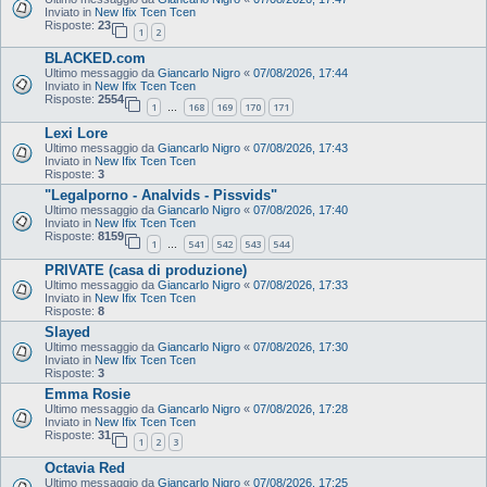
Inviato in
New Ifix Tcen Tcen
Risposte:
23
1
2
BLACKED.com
Ultimo messaggio da
Giancarlo Nigro
«
07/08/2026, 17:44
Inviato in
New Ifix Tcen Tcen
Risposte:
2554
1
168
169
170
171
…
Lexi Lore
Ultimo messaggio da
Giancarlo Nigro
«
07/08/2026, 17:43
Inviato in
New Ifix Tcen Tcen
Risposte:
3
"Legalporno - Analvids - Pissvids"
Ultimo messaggio da
Giancarlo Nigro
«
07/08/2026, 17:40
Inviato in
New Ifix Tcen Tcen
Risposte:
8159
1
541
542
543
544
…
PRIVATE (casa di produzione)
Ultimo messaggio da
Giancarlo Nigro
«
07/08/2026, 17:33
Inviato in
New Ifix Tcen Tcen
Risposte:
8
Slayed
Ultimo messaggio da
Giancarlo Nigro
«
07/08/2026, 17:30
Inviato in
New Ifix Tcen Tcen
Risposte:
3
Emma Rosie
Ultimo messaggio da
Giancarlo Nigro
«
07/08/2026, 17:28
Inviato in
New Ifix Tcen Tcen
Risposte:
31
1
2
3
Octavia Red
Ultimo messaggio da
Giancarlo Nigro
«
07/08/2026, 17:25