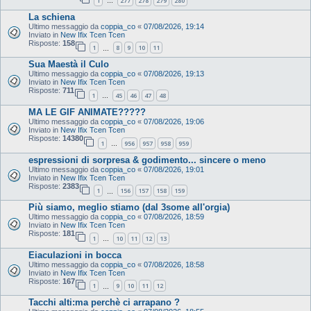
1
277
278
279
280
…
La schiena
Ultimo messaggio da
coppia_co
«
07/08/2026, 19:14
Inviato in
New Ifix Tcen Tcen
Risposte:
158
1
8
9
10
11
…
Sua Maestà il Culo
Ultimo messaggio da
coppia_co
«
07/08/2026, 19:13
Inviato in
New Ifix Tcen Tcen
Risposte:
711
1
45
46
47
48
…
MA LE GIF ANIMATE?????
Ultimo messaggio da
coppia_co
«
07/08/2026, 19:06
Inviato in
New Ifix Tcen Tcen
Risposte:
14380
1
956
957
958
959
…
espressioni di sorpresa & godimento... sincere o meno
Ultimo messaggio da
coppia_co
«
07/08/2026, 19:01
Inviato in
New Ifix Tcen Tcen
Risposte:
2383
1
156
157
158
159
…
Più siamo, meglio stiamo (dal 3some all'orgia)
Ultimo messaggio da
coppia_co
«
07/08/2026, 18:59
Inviato in
New Ifix Tcen Tcen
Risposte:
181
1
10
11
12
13
…
Eiaculazioni in bocca
Ultimo messaggio da
coppia_co
«
07/08/2026, 18:58
Inviato in
New Ifix Tcen Tcen
Risposte:
167
1
9
10
11
12
…
Tacchi alti:ma perchè ci arrapano ?