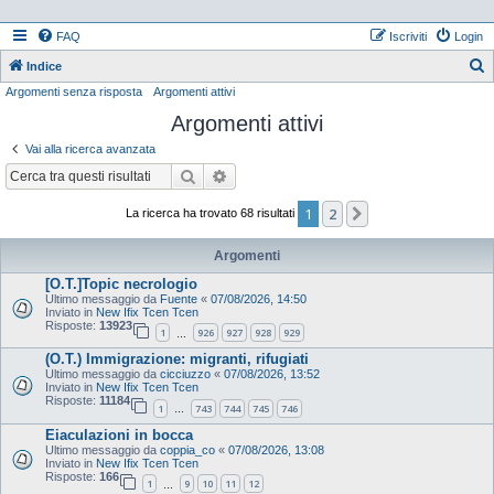
FAQ
Iscriviti
Login
Indice
Argomenti senza risposta
Argomenti attivi
e
Argomenti attivi
r
c
Vai alla ricerca avanzata
a
Cerca
Ricerca avanzata
1
2
Prossimo
La ricerca ha trovato 68 risultati
Argomenti
[O.T.]Topic necrologio
Ultimo messaggio da
Fuente
«
07/08/2026, 14:50
Inviato in
New Ifix Tcen Tcen
Risposte:
13923
1
926
927
928
929
…
(O.T.) Immigrazione: migranti, rifugiati
Ultimo messaggio da
cicciuzzo
«
07/08/2026, 13:52
Inviato in
New Ifix Tcen Tcen
Risposte:
11184
1
743
744
745
746
…
Eiaculazioni in bocca
Ultimo messaggio da
coppia_co
«
07/08/2026, 13:08
Inviato in
New Ifix Tcen Tcen
Risposte:
166
1
9
10
11
12
…