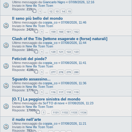
Ultimo messaggio da
Giancarlo Nigro
«
07/08/2026, 12:16
Inviato in
New Ifix Tcen Tcen
Risposte:
219
1
12
13
14
15
…
Il seno più bello del mondo
Ultimo messaggio da
coppia_co
«
07/08/2026, 11:46
Inviato in
New Ifix Tcen Tcen
Risposte:
2426
1
159
160
161
162
…
Clash of the Tits [tettone esagerate e (forse) naturali]
Ultimo messaggio da
coppia_co
«
07/08/2026, 11:44
Inviato in
New Ifix Tcen Tcen
Risposte:
1841
1
120
121
122
123
…
Feticisti del piede?
Ultimo messaggio da
coppia_co
«
07/08/2026, 11:41
Inviato in
New Ifix Tcen Tcen
Risposte:
4186
1
277
278
279
280
…
Sguardo assassino...
Ultimo messaggio da
coppia_co
«
07/08/2026, 11:36
Inviato in
New Ifix Tcen Tcen
Risposte:
1776
1
116
117
118
119
…
[O.T.] La peggiore sinistra del mondo
Ultimo messaggio da
SoTTO di nove
«
07/08/2026, 11:23
Inviato in
New Ifix Tcen Tcen
Risposte:
17009
1
1131
1132
1133
1134
…
il nudo nell’arte
Ultimo messaggio da
coppia_co
«
07/08/2026, 11:21
Inviato in
New Ifix Tcen Tcen
Risposte:
783