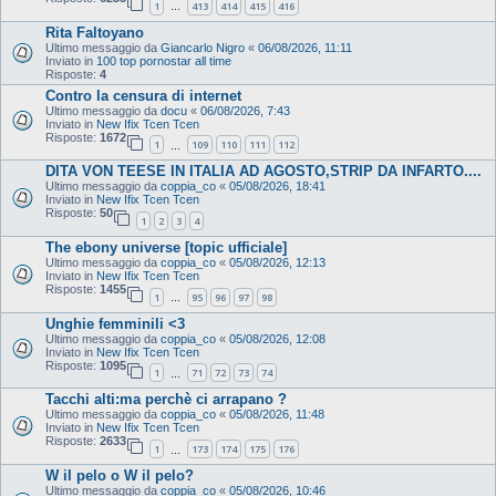
1
413
414
415
416
…
Rita Faltoyano
Ultimo messaggio da
Giancarlo Nigro
«
06/08/2026, 11:11
Inviato in
100 top pornostar all time
Risposte:
4
Contro la censura di internet
Ultimo messaggio da
docu
«
06/08/2026, 7:43
Inviato in
New Ifix Tcen Tcen
Risposte:
1672
1
109
110
111
112
…
DITA VON TEESE IN ITALIA AD AGOSTO,STRIP DA INFARTO....
Ultimo messaggio da
coppia_co
«
05/08/2026, 18:41
Inviato in
New Ifix Tcen Tcen
Risposte:
50
1
2
3
4
The ebony universe [topic ufficiale]
Ultimo messaggio da
coppia_co
«
05/08/2026, 12:13
Inviato in
New Ifix Tcen Tcen
Risposte:
1455
1
95
96
97
98
…
Unghie femminili <3
Ultimo messaggio da
coppia_co
«
05/08/2026, 12:08
Inviato in
New Ifix Tcen Tcen
Risposte:
1095
1
71
72
73
74
…
Tacchi alti:ma perchè ci arrapano ?
Ultimo messaggio da
coppia_co
«
05/08/2026, 11:48
Inviato in
New Ifix Tcen Tcen
Risposte:
2633
1
173
174
175
176
…
W il pelo o W il pelo?
Ultimo messaggio da
coppia_co
«
05/08/2026, 10:46