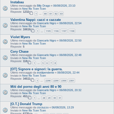
Instabau
Ultimo messaggio da
Billy Drago
«
06/08/2026, 23:10
Inviato in
New Ifix Tcen Tcen
Risposte:
1232
1
80
81
82
83
…
Valentina Nappi: cazzi e cazzate
Ultimo messaggio da
Giancarlo Nigro
«
06/08/2026, 22:54
Inviato in
New Ifix Tcen Tcen
Risposte:
16616
1
1105
1106
1107
1108
…
Violet Myers
Ultimo messaggio da
Giancarlo Nigro
«
06/08/2026, 22:50
Inviato in
New Ifix Tcen Tcen
Risposte:
5
Cory Chase
Ultimo messaggio da
Giancarlo Nigro
«
06/08/2026, 22:48
Inviato in
New Ifix Tcen Tcen
Risposte:
118
1
5
6
7
8
…
[OT] Signore e signori: la guerra.
Ultimo messaggio da
estdipendente
«
06/08/2026, 22:44
Inviato in
New Ifix Tcen Tcen
Risposte:
34511
1
2298
2299
2300
2301
…
Miti del porno degli anni 80 e 90
Ultimo messaggio da
Giancarlo Nigro
«
06/08/2026, 20:32
Inviato in
New Ifix Tcen Tcen
Risposte:
451
1
28
29
30
31
…
[O.T.] Donald Trump
Ultimo messaggio da
cicciuzzo
«
06/08/2026, 13:29
Inviato in
New Ifix Tcen Tcen
Risposte:
6235