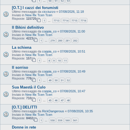
1
50
51
52
53
…
[O.T.] I cazzi dei forumisti
Ultimo messaggio da
cicciuzzo
«
07/08/2026, 11:18
Inviato in
New Ifix Tcen Tcen
Risposte:
115725
1
7713
7714
7715
7716
…
Il Bikini definitivo
Ultimo messaggio da
coppia_co
«
07/08/2026, 11:00
Inviato in
New Ifix Tcen Tcen
Risposte:
4223
1
279
280
281
282
…
La schiena
Ultimo messaggio da
coppia_co
«
07/08/2026, 10:51
Inviato in
New Ifix Tcen Tcen
Risposte:
157
1
8
9
10
11
…
Il sorriso
Ultimo messaggio da
coppia_co
«
07/08/2026, 10:49
Inviato in
New Ifix Tcen Tcen
Risposte:
778
1
49
50
51
52
…
Sua Maestà il Culo
Ultimo messaggio da
coppia_co
«
07/08/2026, 10:47
Inviato in
New Ifix Tcen Tcen
Risposte:
710
1
45
46
47
48
…
[O.T.] DELITTI
Ultimo messaggio da
RickDangerous
«
07/08/2026, 10:35
Inviato in
New Ifix Tcen Tcen
Risposte:
8402
1
558
559
560
561
…
Donne in rete