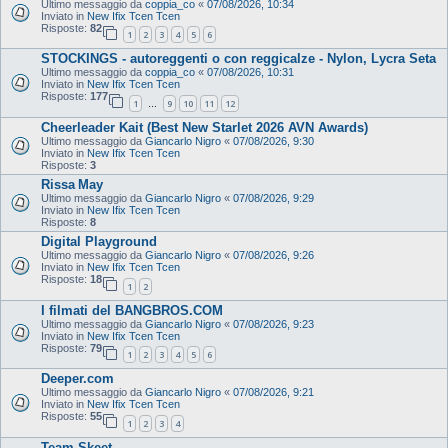
Ultimo messaggio da
coppia_co
«
07/08/2026, 10:34
Inviato in
New Ifix Tcen Tcen
Risposte:
82
1
2
3
4
5
6
STOCKINGS - autoreggenti o con reggicalze - Nylon, Lycra Seta
Ultimo messaggio da
coppia_co
«
07/08/2026, 10:31
Inviato in
New Ifix Tcen Tcen
Risposte:
177
1
9
10
11
12
…
Cheerleader Kait (Best New Starlet 2026 AVN Awards)
Ultimo messaggio da
Giancarlo Nigro
«
07/08/2026, 9:30
Inviato in
New Ifix Tcen Tcen
Risposte:
3
Rissa May
Ultimo messaggio da
Giancarlo Nigro
«
07/08/2026, 9:29
Inviato in
New Ifix Tcen Tcen
Risposte:
8
Digital Playground
Ultimo messaggio da
Giancarlo Nigro
«
07/08/2026, 9:26
Inviato in
New Ifix Tcen Tcen
Risposte:
18
1
2
I filmati del BANGBROS.COM
Ultimo messaggio da
Giancarlo Nigro
«
07/08/2026, 9:23
Inviato in
New Ifix Tcen Tcen
Risposte:
79
1
2
3
4
5
6
Deeper.com
Ultimo messaggio da
Giancarlo Nigro
«
07/08/2026, 9:21
Inviato in
New Ifix Tcen Tcen
Risposte:
55
1
2
3
4
Team Skeet