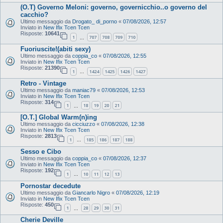
(O.T) Governo Meloni: governo, governicchio..o governo del
cacchio?
Ultimo messaggio da
Drogato_ di_porno
«
07/08/2026, 12:57
Inviato in
New Ifix Tcen Tcen
Risposte:
10641
1
707
708
709
710
…
Fuoriuscite!(abiti sexy)
Ultimo messaggio da
coppia_co
«
07/08/2026, 12:55
Inviato in
New Ifix Tcen Tcen
Risposte:
21390
1
1424
1425
1426
1427
…
Retro - Vintage
Ultimo messaggio da
maniac79
«
07/08/2026, 12:53
Inviato in
New Ifix Tcen Tcen
Risposte:
314
1
18
19
20
21
…
[O.T.] Global Warm(n)ing
Ultimo messaggio da
cicciuzzo
«
07/08/2026, 12:38
Inviato in
New Ifix Tcen Tcen
Risposte:
2813
1
185
186
187
188
…
Sesso e Cibo
Ultimo messaggio da
coppia_co
«
07/08/2026, 12:37
Inviato in
New Ifix Tcen Tcen
Risposte:
192
1
10
11
12
13
…
Pornostar decedute
Ultimo messaggio da
Giancarlo Nigro
«
07/08/2026, 12:19
Inviato in
New Ifix Tcen Tcen
Risposte:
450
1
28
29
30
31
…
Cherie Deville