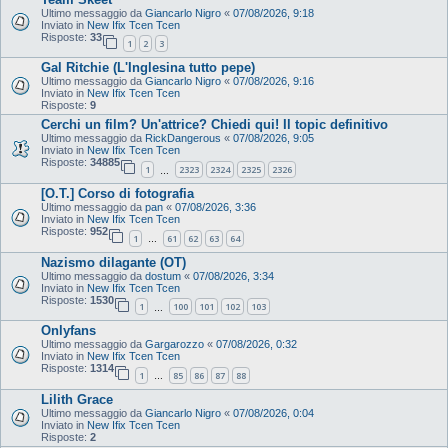
Ultimo messaggio da
Giancarlo Nigro
«
07/08/2026, 9:18
Inviato in
New Ifix Tcen Tcen
Risposte:
33
1
2
3
Gal Ritchie (L'Inglesina tutto pepe)
Ultimo messaggio da
Giancarlo Nigro
«
07/08/2026, 9:16
Inviato in
New Ifix Tcen Tcen
Risposte:
9
Cerchi un film? Un'attrice? Chiedi qui! Il topic definitivo
Ultimo messaggio da
RickDangerous
«
07/08/2026, 9:05
Inviato in
New Ifix Tcen Tcen
Risposte:
34885
1
2323
2324
2325
2326
…
[O.T.] Corso di fotografia
Ultimo messaggio da
pan
«
07/08/2026, 3:36
Inviato in
New Ifix Tcen Tcen
Risposte:
952
1
61
62
63
64
…
Nazismo dilagante (OT)
Ultimo messaggio da
dostum
«
07/08/2026, 3:34
Inviato in
New Ifix Tcen Tcen
Risposte:
1530
1
100
101
102
103
…
Onlyfans
Ultimo messaggio da
Gargarozzo
«
07/08/2026, 0:32
Inviato in
New Ifix Tcen Tcen
Risposte:
1314
1
85
86
87
88
…
Lilith Grace
Ultimo messaggio da
Giancarlo Nigro
«
07/08/2026, 0:04
Inviato in
New Ifix Tcen Tcen
Risposte:
2