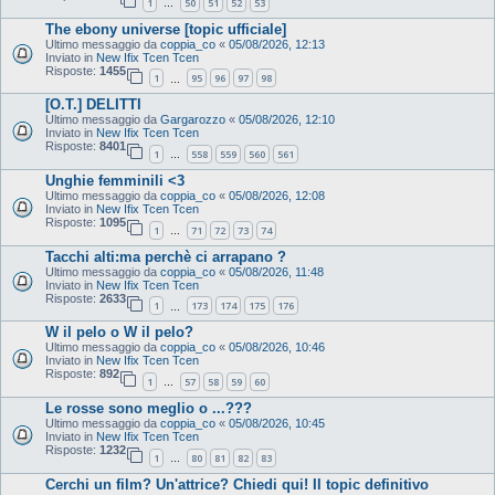
1
50
51
52
53
…
The ebony universe [topic ufficiale]
Ultimo messaggio da
coppia_co
«
05/08/2026, 12:13
Inviato in
New Ifix Tcen Tcen
Risposte:
1455
1
95
96
97
98
…
[O.T.] DELITTI
Ultimo messaggio da
Gargarozzo
«
05/08/2026, 12:10
Inviato in
New Ifix Tcen Tcen
Risposte:
8401
1
558
559
560
561
…
Unghie femminili <3
Ultimo messaggio da
coppia_co
«
05/08/2026, 12:08
Inviato in
New Ifix Tcen Tcen
Risposte:
1095
1
71
72
73
74
…
Tacchi alti:ma perchè ci arrapano ?
Ultimo messaggio da
coppia_co
«
05/08/2026, 11:48
Inviato in
New Ifix Tcen Tcen
Risposte:
2633
1
173
174
175
176
…
W il pelo o W il pelo?
Ultimo messaggio da
coppia_co
«
05/08/2026, 10:46
Inviato in
New Ifix Tcen Tcen
Risposte:
892
1
57
58
59
60
…
Le rosse sono meglio o ...???
Ultimo messaggio da
coppia_co
«
05/08/2026, 10:45
Inviato in
New Ifix Tcen Tcen
Risposte:
1232
1
80
81
82
83
…
Cerchi un film? Un'attrice? Chiedi qui! Il topic definitivo