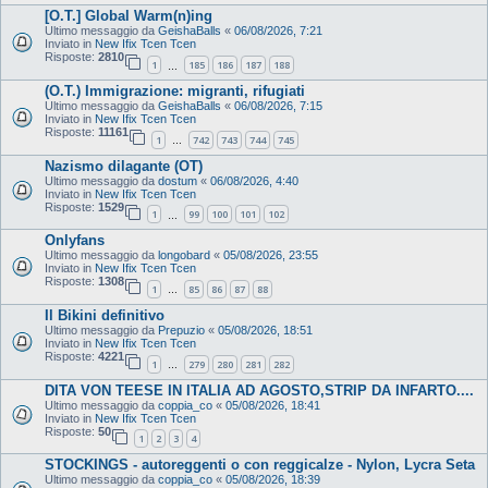
[O.T.] Global Warm(n)ing
Ultimo messaggio da
GeishaBalls
«
06/08/2026, 7:21
Inviato in
New Ifix Tcen Tcen
Risposte:
2810
1
185
186
187
188
…
(O.T.) Immigrazione: migranti, rifugiati
Ultimo messaggio da
GeishaBalls
«
06/08/2026, 7:15
Inviato in
New Ifix Tcen Tcen
Risposte:
11161
1
742
743
744
745
…
Nazismo dilagante (OT)
Ultimo messaggio da
dostum
«
06/08/2026, 4:40
Inviato in
New Ifix Tcen Tcen
Risposte:
1529
1
99
100
101
102
…
Onlyfans
Ultimo messaggio da
longobard
«
05/08/2026, 23:55
Inviato in
New Ifix Tcen Tcen
Risposte:
1308
1
85
86
87
88
…
Il Bikini definitivo
Ultimo messaggio da
Prepuzio
«
05/08/2026, 18:51
Inviato in
New Ifix Tcen Tcen
Risposte:
4221
1
279
280
281
282
…
DITA VON TEESE IN ITALIA AD AGOSTO,STRIP DA INFARTO....
Ultimo messaggio da
coppia_co
«
05/08/2026, 18:41
Inviato in
New Ifix Tcen Tcen
Risposte:
50
1
2
3
4
STOCKINGS - autoreggenti o con reggicalze - Nylon, Lycra Seta
Ultimo messaggio da
coppia_co
«
05/08/2026, 18:39