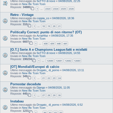
Ultimo messaggio da
SoTTO di nove
«
04/08/2026, 22:25
Inviato in
New Ifix Tcen Tcen
Risposte:
34880
1
2323
2324
2325
2326
…
Retro - Vintage
Ultimo messaggio da
coppia_co
«
04/08/2026, 18:36
Inviato in
New Ifix Tcen Tcen
Risposte:
310
1
18
19
20
21
…
Politically Correct: punto di non ritorno? (OT)
Ultimo messaggio da
Azophfaz
«
04/08/2026, 17:35
Inviato in
New Ifix Tcen Tcen
Risposte:
6607
1
438
439
440
441
…
[O.T.] Serie A e Champions League:fatti e misfatti
Ultimo messaggio da
SoTTO di nove
«
04/08/2026, 14:55
Inviato in
New Ifix Tcen Tcen
Risposte:
190234
1
12680
12681
12682
12683
…
[OT] Mondiali/Europei di calcio
Ultimo messaggio da
Drogato_ di_porno
«
04/08/2026, 13:11
Inviato in
New Ifix Tcen Tcen
Risposte:
349
1
21
22
23
24
…
Pornostar decedute
Ultimo messaggio da
Django
«
04/08/2026, 11:05
Inviato in
New Ifix Tcen Tcen
Risposte:
445
1
27
28
29
30
…
Instabau
Ultimo messaggio da
Drogato_ di_porno
«
04/08/2026, 6:52
Inviato in
New Ifix Tcen Tcen
Risposte:
1231
1
80
81
82
83
…