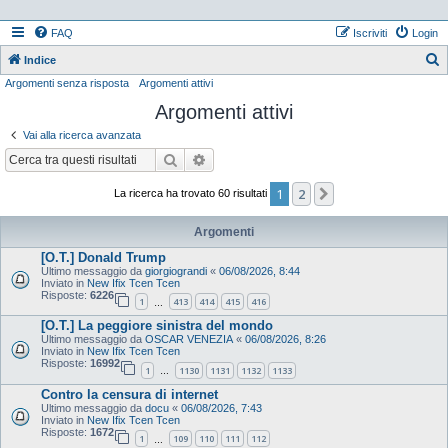
FAQ
Iscriviti
Login
Indice
Argomenti senza risposta
Argomenti attivi
e
Argomenti attivi
r
c
Vai alla ricerca avanzata
a
Cerca
Ricerca avanzata
1
2
Prossimo
La ricerca ha trovato 60 risultati
Argomenti
[O.T.] Donald Trump
Ultimo messaggio da
giorgiograndi
«
06/08/2026, 8:44
Inviato in
New Ifix Tcen Tcen
Risposte:
6226
1
413
414
415
416
…
[O.T.] La peggiore sinistra del mondo
Ultimo messaggio da
OSCAR VENEZIA
«
06/08/2026, 8:26
Inviato in
New Ifix Tcen Tcen
Risposte:
16992
1
1130
1131
1132
1133
…
Contro la censura di internet
Ultimo messaggio da
docu
«
06/08/2026, 7:43
Inviato in
New Ifix Tcen Tcen
Risposte:
1672
1
109
110
111
112
…