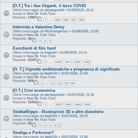
[O.T.] Tra i due litiganti, il terzo COVID
Ultimo messaggio da
giorgiograndi
«
01/08/2026, 20:11
Inviato in
New Ifix Tcen Tcen
Risposte:
13967
1
929
930
931
932
…
Intervista a Valentine Demy
Ultimo messaggio da
RickDangerous
«
01/08/2026, 13:00
Inviato in
New Ifix Tcen Tcen
Risposte:
36
1
2
3
Esordienti di film hard
Ultimo messaggio da
kappabi
«
01/08/2026, 10:14
Inviato in
New Ifix Tcen Tcen
Risposte:
21187
1
1410
1411
1412
1413
…
[O. T.] Vignette emblematiche e pregnanza di significato
Ultimo messaggio da
fiatAGRI
«
31/07/2026, 21:50
Inviato in
New Ifix Tcen Tcen
Risposte:
509
1
31
32
33
34
…
[O.T.] Crisi economica
Ultimo messaggio da
giorgiograndi
«
31/07/2026, 21:32
Inviato in
New Ifix Tcen Tcen
Risposte:
16419
1
1092
1093
1094
1095
…
Stokkafilippo - Illustrazioni 3D e altre diavolerie
Ultimo messaggio da
fiatAGRI
«
31/07/2026, 20:03
Inviato in
New Ifix Tcen Tcen
Risposte:
65
1
2
3
4
5
Strafiga o Performer?
Ultimo messaggio da
fiatAGRI
«
31/07/2026, 12:56