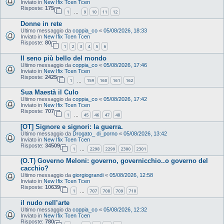
Inviato in
New Ifix Tcen Tcen
Risposte:
175
1
9
10
11
12
…
Donne in rete
Ultimo messaggio da
coppia_co
«
05/08/2026, 18:33
Inviato in
New Ifix Tcen Tcen
Risposte:
80
1
2
3
4
5
6
Il seno più bello del mondo
Ultimo messaggio da
coppia_co
«
05/08/2026, 17:46
Inviato in
New Ifix Tcen Tcen
Risposte:
2425
1
159
160
161
162
…
Sua Maestà il Culo
Ultimo messaggio da
coppia_co
«
05/08/2026, 17:42
Inviato in
New Ifix Tcen Tcen
Risposte:
707
1
45
46
47
48
…
[OT] Signore e signori: la guerra.
Ultimo messaggio da
Drogato_ di_porno
«
05/08/2026, 13:42
Inviato in
New Ifix Tcen Tcen
Risposte:
34509
1
2298
2299
2300
2301
…
(O.T) Governo Meloni: governo, governicchio..o governo del
cacchio?
Ultimo messaggio da
giorgiograndi
«
05/08/2026, 12:58
Inviato in
New Ifix Tcen Tcen
Risposte:
10639
1
707
708
709
710
…
il nudo nell’arte
Ultimo messaggio da
coppia_co
«
05/08/2026, 12:32
Inviato in
New Ifix Tcen Tcen
Risposte:
780