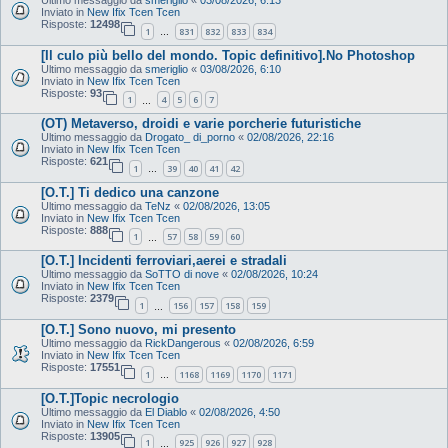
Inviato in
New Ifix Tcen Tcen
Risposte:
12498
1
831
832
833
834
…
[Il culo più bello del mondo. Topic definitivo].No Photoshop
Ultimo messaggio da
smeriglio
«
03/08/2026, 6:10
Inviato in
New Ifix Tcen Tcen
Risposte:
93
1
4
5
6
7
…
(OT) Metaverso, droidi e varie porcherie futuristiche
Ultimo messaggio da
Drogato_ di_porno
«
02/08/2026, 22:16
Inviato in
New Ifix Tcen Tcen
Risposte:
621
1
39
40
41
42
…
[O.T.] Ti dedico una canzone
Ultimo messaggio da
TeNz
«
02/08/2026, 13:05
Inviato in
New Ifix Tcen Tcen
Risposte:
888
1
57
58
59
60
…
[O.T.] Incidenti ferroviari,aerei e stradali
Ultimo messaggio da
SoTTO di nove
«
02/08/2026, 10:24
Inviato in
New Ifix Tcen Tcen
Risposte:
2379
1
156
157
158
159
…
[O.T.] Sono nuovo, mi presento
Ultimo messaggio da
RickDangerous
«
02/08/2026, 6:59
Inviato in
New Ifix Tcen Tcen
Risposte:
17551
1
1168
1169
1170
1171
…
[O.T.]Topic necrologio
Ultimo messaggio da
El Diablo
«
02/08/2026, 4:50
Inviato in
New Ifix Tcen Tcen
Risposte:
13905
1
925
926
927
928
…