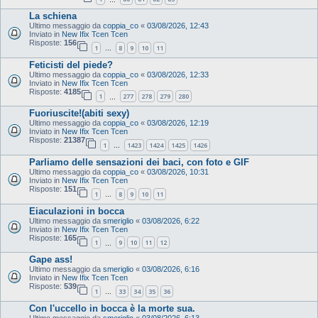
La schiena
Ultimo messaggio da
coppia_co
«
03/08/2026, 12:43
Inviato in
New Ifix Tcen Tcen
Risposte:
156
1
8
9
10
11
…
Feticisti del piede?
Ultimo messaggio da
coppia_co
«
03/08/2026, 12:33
Inviato in
New Ifix Tcen Tcen
Risposte:
4185
1
277
278
279
280
…
Fuoriuscite!(abiti sexy)
Ultimo messaggio da
coppia_co
«
03/08/2026, 12:19
Inviato in
New Ifix Tcen Tcen
Risposte:
21387
1
1423
1424
1425
1426
…
Parliamo delle sensazioni dei baci, con foto e GIF
Ultimo messaggio da
coppia_co
«
03/08/2026, 10:31
Inviato in
New Ifix Tcen Tcen
Risposte:
151
1
8
9
10
11
…
Eiaculazioni in bocca
Ultimo messaggio da
smeriglio
«
03/08/2026, 6:22
Inviato in
New Ifix Tcen Tcen
Risposte:
165
1
9
10
11
12
…
Gape ass!
Ultimo messaggio da
smeriglio
«
03/08/2026, 6:16
Inviato in
New Ifix Tcen Tcen
Risposte:
539
1
33
34
35
36
…
Con l'uccello in bocca è la morte sua.
Ultimo messaggio da
smeriglio
«
03/08/2026, 6:13