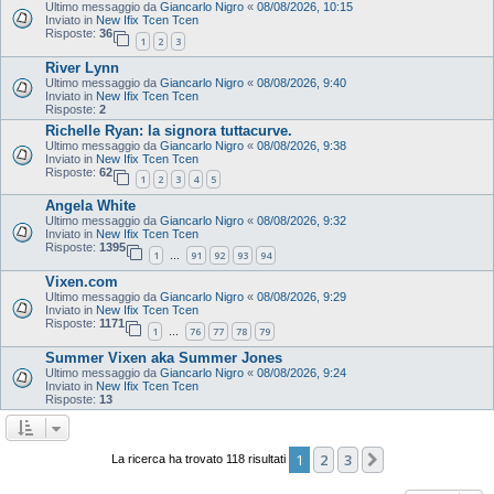
Ultimo messaggio da
Giancarlo Nigro
«
08/08/2026, 10:15
Inviato in
New Ifix Tcen Tcen
Risposte:
36
1
2
3
River Lynn
Ultimo messaggio da
Giancarlo Nigro
«
08/08/2026, 9:40
Inviato in
New Ifix Tcen Tcen
Risposte:
2
Richelle Ryan: la signora tuttacurve.
Ultimo messaggio da
Giancarlo Nigro
«
08/08/2026, 9:38
Inviato in
New Ifix Tcen Tcen
Risposte:
62
1
2
3
4
5
Angela White
Ultimo messaggio da
Giancarlo Nigro
«
08/08/2026, 9:32
Inviato in
New Ifix Tcen Tcen
Risposte:
1395
1
91
92
93
94
…
Vixen.com
Ultimo messaggio da
Giancarlo Nigro
«
08/08/2026, 9:29
Inviato in
New Ifix Tcen Tcen
Risposte:
1171
1
76
77
78
79
…
Summer Vixen aka Summer Jones
Ultimo messaggio da
Giancarlo Nigro
«
08/08/2026, 9:24
Inviato in
New Ifix Tcen Tcen
Risposte:
13
1
2
3
Prossimo
La ricerca ha trovato 118 risultati