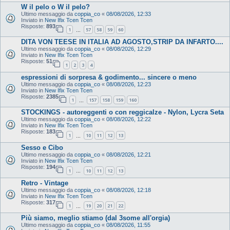
W il pelo o W il pelo?
Ultimo messaggio da
coppia_co
«
08/08/2026, 12:33
Inviato in
New Ifix Tcen Tcen
Risposte:
893
1
57
58
59
60
…
DITA VON TEESE IN ITALIA AD AGOSTO,STRIP DA INFARTO....
Ultimo messaggio da
coppia_co
«
08/08/2026, 12:29
Inviato in
New Ifix Tcen Tcen
Risposte:
51
1
2
3
4
espressioni di sorpresa & godimento... sincere o meno
Ultimo messaggio da
coppia_co
«
08/08/2026, 12:23
Inviato in
New Ifix Tcen Tcen
Risposte:
2385
1
157
158
159
160
…
STOCKINGS - autoreggenti o con reggicalze - Nylon, Lycra Seta
Ultimo messaggio da
coppia_co
«
08/08/2026, 12:22
Inviato in
New Ifix Tcen Tcen
Risposte:
183
1
10
11
12
13
…
Sesso e Cibo
Ultimo messaggio da
coppia_co
«
08/08/2026, 12:21
Inviato in
New Ifix Tcen Tcen
Risposte:
194
1
10
11
12
13
…
Retro - Vintage
Ultimo messaggio da
coppia_co
«
08/08/2026, 12:18
Inviato in
New Ifix Tcen Tcen
Risposte:
317
1
19
20
21
22
…
Più siamo, meglio stiamo (dal 3some all'orgia)
Ultimo messaggio da
coppia_co
«
08/08/2026, 11:55