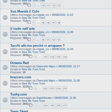
Inviato in
New Ifix Tcen Tcen
Risposte:
182
1
10
11
12
13
…
Sua Maestà il Culo
Ultimo messaggio da
coppia_co
«
08/08/2026, 11:52
Inviato in
New Ifix Tcen Tcen
Risposte:
712
1
45
46
47
48
…
il nudo nell’arte
Ultimo messaggio da
coppia_co
«
08/08/2026, 11:49
Inviato in
New Ifix Tcen Tcen
Risposte:
785
1
50
51
52
53
…
Tacchi alti:ma perchè ci arrapano ?
Ultimo messaggio da
coppia_co
«
08/08/2026, 11:44
Inviato in
New Ifix Tcen Tcen
Risposte:
2635
1
173
174
175
176
…
Octavia Red
Ultimo messaggio da
Giancarlo Nigro
«
08/08/2026, 11:17
Inviato in
New Ifix Tcen Tcen
Risposte:
10
brazzers.com
Ultimo messaggio da
Giancarlo Nigro
«
08/08/2026, 11:08
Inviato in
New Ifix Tcen Tcen
Risposte:
3214
1
212
213
214
215
…
Tushy.com
Ultimo messaggio da
Superfissato
«
08/08/2026, 11:05
Inviato in
New Ifix Tcen Tcen
Risposte:
2641
1
174
175
176
177
…
Team Skeet