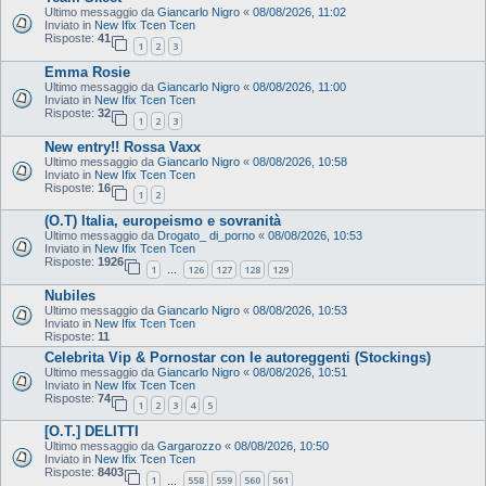
Ultimo messaggio da
Giancarlo Nigro
«
08/08/2026, 11:02
Inviato in
New Ifix Tcen Tcen
Risposte:
41
1
2
3
Emma Rosie
Ultimo messaggio da
Giancarlo Nigro
«
08/08/2026, 11:00
Inviato in
New Ifix Tcen Tcen
Risposte:
32
1
2
3
New entry!! Rossa Vaxx
Ultimo messaggio da
Giancarlo Nigro
«
08/08/2026, 10:58
Inviato in
New Ifix Tcen Tcen
Risposte:
16
1
2
(O.T) Italia, europeismo e sovranità
Ultimo messaggio da
Drogato_ di_porno
«
08/08/2026, 10:53
Inviato in
New Ifix Tcen Tcen
Risposte:
1926
1
126
127
128
129
…
Nubiles
Ultimo messaggio da
Giancarlo Nigro
«
08/08/2026, 10:53
Inviato in
New Ifix Tcen Tcen
Risposte:
11
Celebrita Vip & Pornostar con le autoreggenti (Stockings)
Ultimo messaggio da
Giancarlo Nigro
«
08/08/2026, 10:51
Inviato in
New Ifix Tcen Tcen
Risposte:
74
1
2
3
4
5
[O.T.] DELITTI
Ultimo messaggio da
Gargarozzo
«
08/08/2026, 10:50
Inviato in
New Ifix Tcen Tcen
Risposte:
8403
1
558
559
560
561
…