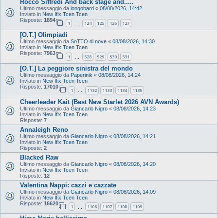
Rocco Siffredi And back stage and.....
Ultimo messaggio da
longobard
«
08/08/2026, 14:42
Inviato in
New Ifix Tcen Tcen
Risposte:
1894
1
124
125
126
127
…
[O.T.] Olimpiadi
Ultimo messaggio da
SoTTO di nove
«
08/08/2026, 14:30
Inviato in
New Ifix Tcen Tcen
Risposte:
7963
1
528
529
530
531
…
[O.T.] La peggiore sinistra del mondo
Ultimo messaggio da
Paperinik
«
08/08/2026, 14:24
Inviato in
New Ifix Tcen Tcen
Risposte:
17010
1
1132
1133
1134
1135
…
Cheerleader Kait (Best New Starlet 2026 AVN Awards)
Ultimo messaggio da
Giancarlo Nigro
«
08/08/2026, 14:23
Inviato in
New Ifix Tcen Tcen
Risposte:
7
Annaleigh Reno
Ultimo messaggio da
Giancarlo Nigro
«
08/08/2026, 14:21
Inviato in
New Ifix Tcen Tcen
Risposte:
2
Blacked Raw
Ultimo messaggio da
Giancarlo Nigro
«
08/08/2026, 14:20
Inviato in
New Ifix Tcen Tcen
Risposte:
12
Valentina Nappi: cazzi e cazzate
Ultimo messaggio da
Giancarlo Nigro
«
08/08/2026, 14:09
Inviato in
New Ifix Tcen Tcen
Risposte:
16620
1
1106
1107
1108
1109
…