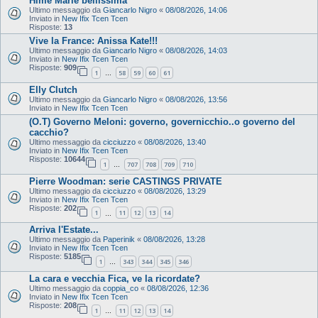
Hime Marie bellissima
Ultimo messaggio da
Giancarlo Nigro
«
08/08/2026, 14:06
Inviato in
New Ifix Tcen Tcen
Risposte:
13
Vive la France: Anissa Kate!!!
Ultimo messaggio da
Giancarlo Nigro
«
08/08/2026, 14:03
Inviato in
New Ifix Tcen Tcen
Risposte:
909
1
58
59
60
61
…
Elly Clutch
Ultimo messaggio da
Giancarlo Nigro
«
08/08/2026, 13:56
Inviato in
New Ifix Tcen Tcen
(O.T) Governo Meloni: governo, governicchio..o governo del
cacchio?
Ultimo messaggio da
cicciuzzo
«
08/08/2026, 13:40
Inviato in
New Ifix Tcen Tcen
Risposte:
10644
1
707
708
709
710
…
Pierre Woodman: serie CASTINGS PRIVATE
Ultimo messaggio da
cicciuzzo
«
08/08/2026, 13:29
Inviato in
New Ifix Tcen Tcen
Risposte:
202
1
11
12
13
14
…
Arriva l'Estate...
Ultimo messaggio da
Paperinik
«
08/08/2026, 13:28
Inviato in
New Ifix Tcen Tcen
Risposte:
5185
1
343
344
345
346
…
La cara e vecchia Fica, ve la ricordate?
Ultimo messaggio da
coppia_co
«
08/08/2026, 12:36
Inviato in
New Ifix Tcen Tcen
Risposte:
208
1
11
12
13
14
…