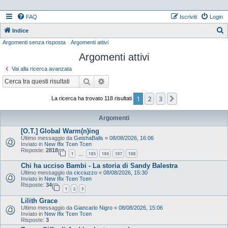
FAQ
Iscriviti
Login
Indice
Argomenti senza risposta
Argomenti attivi
e
Argomenti attivi
r
c
Vai alla ricerca avanzata
a
Cerca
Ricerca avanzata
1
2
3
Prossimo
La ricerca ha trovato 118 risultati
Argomenti
[O.T.] Global Warm(n)ing
Ultimo messaggio da
GeishaBalls
«
08/08/2026, 16:06
Inviato in
New Ifix Tcen Tcen
Risposte:
2818
1
185
186
187
188
…
Chi ha ucciso Bambi - La storia di Sandy Balestra
Ultimo messaggio da
cicciuzzo
«
08/08/2026, 15:30
Inviato in
New Ifix Tcen Tcen
Risposte:
34
1
2
3
Lilith Grace
Ultimo messaggio da
Giancarlo Nigro
«
08/08/2026, 15:06
Inviato in
New Ifix Tcen Tcen
Risposte:
3