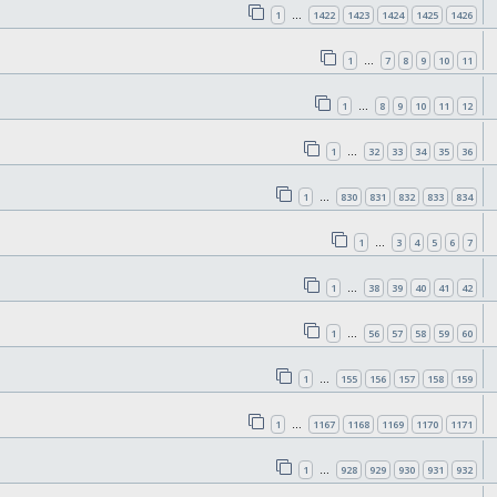
1
1422
1423
1424
1425
1426
…
1
7
8
9
10
11
…
1
8
9
10
11
12
…
1
32
33
34
35
36
…
1
830
831
832
833
834
…
1
3
4
5
6
7
…
1
38
39
40
41
42
…
1
56
57
58
59
60
…
1
155
156
157
158
159
…
1
1167
1168
1169
1170
1171
…
1
928
929
930
931
932
…