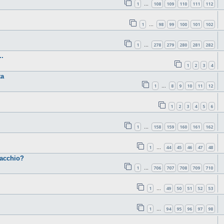
1
108
109
110
111
112
…
1
98
99
100
101
102
…
1
278
279
280
281
282
…
.
1
2
3
4
ta
1
8
9
10
11
12
…
1
2
3
4
5
6
1
158
159
160
161
162
…
1
44
45
46
47
48
…
cacchio?
1
706
707
708
709
710
…
1
49
50
51
52
53
…
1
94
95
96
97
98
…