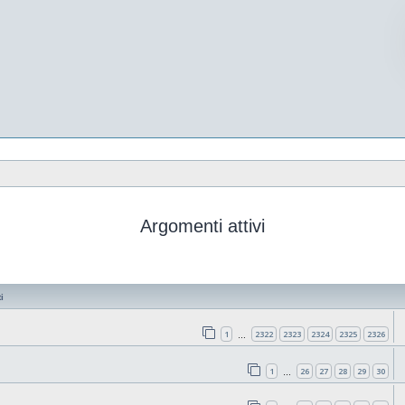
Argomenti attivi
i
1
2322
2323
2324
2325
2326
…
1
26
27
28
29
30
…