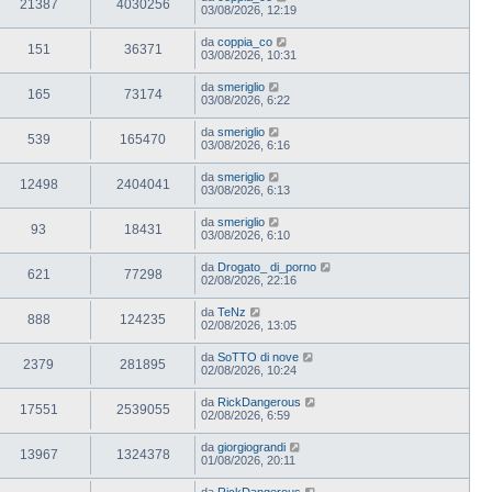
21387
4030256
03/08/2026, 12:19
da
coppia_co
151
36371
03/08/2026, 10:31
da
smeriglio
165
73174
03/08/2026, 6:22
da
smeriglio
539
165470
03/08/2026, 6:16
da
smeriglio
12498
2404041
03/08/2026, 6:13
da
smeriglio
93
18431
03/08/2026, 6:10
da
Drogato_ di_porno
621
77298
02/08/2026, 22:16
da
TeNz
888
124235
02/08/2026, 13:05
da
SoTTO di nove
2379
281895
02/08/2026, 10:24
da
RickDangerous
17551
2539055
02/08/2026, 6:59
da
giorgiograndi
13967
1324378
01/08/2026, 20:11