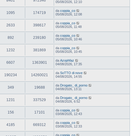
8401
972346
05/08/2026, 12:10
da
coppia_co
1095
174719
05/08/2026, 12:08
da
coppia_co
2633
398617
05/08/2026, 11:48
da
coppia_co
892
239180
05/08/2026, 10:46
da
coppia_co
1232
381869
05/08/2026, 10:45
da
Azophfaz
6607
1363901
04/08/2026, 17:35
da
SoTTO di nove
190234
14260021
04/08/2026, 14:55
da
Drogato_ di_porno
349
19688
04/08/2026, 13:11
da
Drogato_ di_porno
1231
337529
04/08/2026, 6:52
da
coppia_co
156
17101
03/08/2026, 12:43
da
coppia_co
4185
669312
03/08/2026, 12:33
da
coppia_co