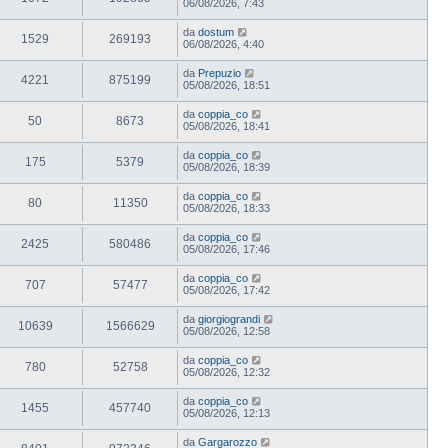
06/08/2026, 7:43
da
dostum
1529
269193
06/08/2026, 4:40
da
Prepuzio
4221
875199
05/08/2026, 18:51
da
coppia_co
50
8673
05/08/2026, 18:41
da
coppia_co
175
5379
05/08/2026, 18:39
da
coppia_co
80
11350
05/08/2026, 18:33
da
coppia_co
2425
580486
05/08/2026, 17:46
da
coppia_co
707
57477
05/08/2026, 17:42
da
giorgiograndi
10639
1566629
05/08/2026, 12:58
da
coppia_co
780
52758
05/08/2026, 12:32
da
coppia_co
1455
457740
05/08/2026, 12:13
da
Gargarozzo