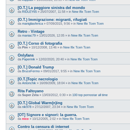
[O.T.] La peggiore sinistra del mondo
da
RIDLEY65
»
25/07/2007, 11:58
» in
New Ifix Tcen Tcen
(O.T.) Immigrazione: migranti, rifugiati
da
manigliasferica
»
07/09/2015, 9:56
» in
New Ifix Tcen Tcen
Retro - Vintage
da
maniac79
»
13/01/2026, 12:05
» in
New Ifix Tcen Tcen
[O.T.] Corso di fotografia
da
Pim
»
10/12/2008, 13:46
» in
New Ifix Tcen Tcen
Onlyfans
da
Paperinik
»
12/02/2020, 20:40
» in
New Ifix Tcen Tcen
[O.T.] Donald Trump
da
BruceFermo
»
09/01/2017, 9:55
» in
New Ifix Tcen Tcen
[O.T.]Topic necrologio
da
Antonchik
»
16/09/2009, 18:04
» in
New Ifix Tcen Tcen
Rita Faltoyano
da
Super Zeta
»
13/03/2012, 0:30
» in
100 top pornostar all time
[O.T.] Global Warm(n)ing
da
nik978
»
27/12/2007, 23:34
» in
New Ifix Tcen Tcen
[OT] Signore e signori: la guerra.
da
nico
»
10/12/2005, 2:02
» in
New Ifix Tcen Tcen
Contro la censura di internet