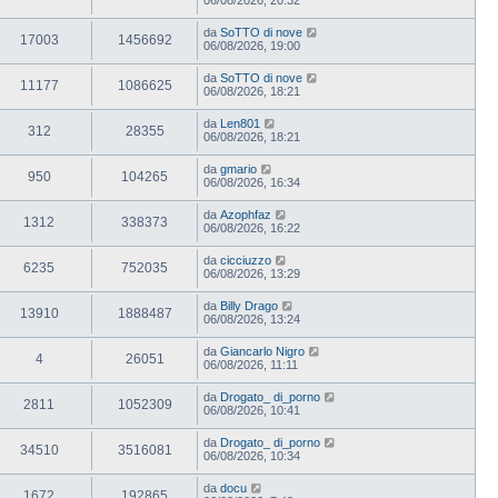
da
SoTTO di nove
17003
1456692
06/08/2026, 19:00
da
SoTTO di nove
11177
1086625
06/08/2026, 18:21
da
Len801
312
28355
06/08/2026, 18:21
da
gmario
950
104265
06/08/2026, 16:34
da
Azophfaz
1312
338373
06/08/2026, 16:22
da
cicciuzzo
6235
752035
06/08/2026, 13:29
da
Billy Drago
13910
1888487
06/08/2026, 13:24
da
Giancarlo Nigro
4
26051
06/08/2026, 11:11
da
Drogato_ di_porno
2811
1052309
06/08/2026, 10:41
da
Drogato_ di_porno
34510
3516081
06/08/2026, 10:34
da
docu
1672
192865