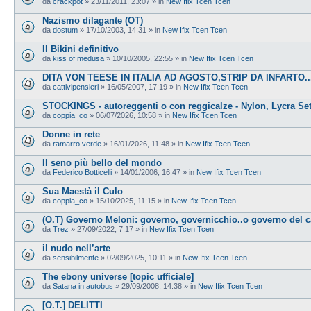
da
crackpot
»
23/11/2011, 23:07
» in
New Ifix Tcen Tcen
Nazismo dilagante (OT)
da
dostum
»
17/10/2003, 14:31
» in
New Ifix Tcen Tcen
Il Bikini definitivo
da
kiss of medusa
»
10/10/2005, 22:55
» in
New Ifix Tcen Tcen
DITA VON TEESE IN ITALIA AD AGOSTO,STRIP DA INFARTO...
da
cattivipensieri
»
16/05/2007, 17:19
» in
New Ifix Tcen Tcen
STOCKINGS - autoreggenti o con reggicalze - Nylon, Lycra Se
da
coppia_co
»
06/07/2026, 10:58
» in
New Ifix Tcen Tcen
Donne in rete
da
ramarro verde
»
16/01/2026, 11:48
» in
New Ifix Tcen Tcen
Il seno più bello del mondo
da
Federico Botticelli
»
14/01/2006, 16:47
» in
New Ifix Tcen Tcen
Sua Maestà il Culo
da
coppia_co
»
15/10/2025, 11:15
» in
New Ifix Tcen Tcen
(O.T) Governo Meloni: governo, governicchio..o governo del 
da
Trez
»
27/09/2022, 7:17
» in
New Ifix Tcen Tcen
il nudo nell’arte
da
sensibilmente
»
02/09/2025, 10:11
» in
New Ifix Tcen Tcen
The ebony universe [topic ufficiale]
da
Satana in autobus
»
29/09/2008, 14:38
» in
New Ifix Tcen Tcen
[O.T.] DELITTI