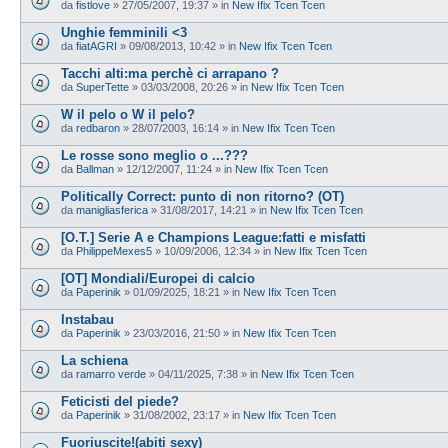
da
fistlove
»
27/05/2007, 19:37
» in
New Ifix Tcen Tcen
Unghie femminili <3
da
fiatAGRI
»
09/08/2013, 10:42
» in
New Ifix Tcen Tcen
Tacchi alti:ma perchè ci arrapano ?
da
SuperTette
»
03/03/2008, 20:26
» in
New Ifix Tcen Tcen
W il pelo o W il pelo?
da
redbaron
»
28/07/2003, 16:14
» in
New Ifix Tcen Tcen
Le rosse sono meglio o ...???
da
Ballman
»
12/12/2007, 11:24
» in
New Ifix Tcen Tcen
Politically Correct: punto di non ritorno? (OT)
da
manigliasferica
»
31/08/2017, 14:21
» in
New Ifix Tcen Tcen
[O.T.] Serie A e Champions League:fatti e misfatti
da
PhilippeMexes5
»
10/09/2006, 12:34
» in
New Ifix Tcen Tcen
[OT] Mondiali/Europei di calcio
da
Paperinik
»
01/09/2025, 18:21
» in
New Ifix Tcen Tcen
Instabau
da
Paperinik
»
23/03/2016, 21:50
» in
New Ifix Tcen Tcen
La schiena
da
ramarro verde
»
04/11/2025, 7:38
» in
New Ifix Tcen Tcen
Feticisti del piede?
da
Paperinik
»
31/08/2002, 23:17
» in
New Ifix Tcen Tcen
Fuoriuscite!(abiti sexy)