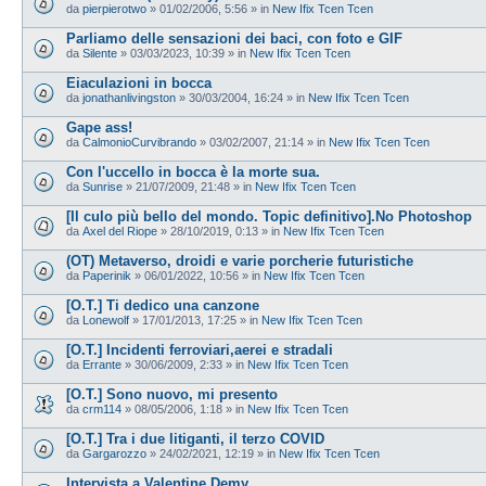
da
pierpierotwo
»
01/02/2006, 5:56
» in
New Ifix Tcen Tcen
Parliamo delle sensazioni dei baci, con foto e GIF
da
Silente
»
03/03/2023, 10:39
» in
New Ifix Tcen Tcen
Eiaculazioni in bocca
da
jonathanlivingston
»
30/03/2004, 16:24
» in
New Ifix Tcen Tcen
Gape ass!
da
CalmonioCurvibrando
»
03/02/2007, 21:14
» in
New Ifix Tcen Tcen
Con l'uccello in bocca è la morte sua.
da
Sunrise
»
21/07/2009, 21:48
» in
New Ifix Tcen Tcen
[Il culo più bello del mondo. Topic definitivo].No Photoshop
da
Axel del Riope
»
28/10/2019, 0:13
» in
New Ifix Tcen Tcen
(OT) Metaverso, droidi e varie porcherie futuristiche
da
Paperinik
»
06/01/2022, 10:56
» in
New Ifix Tcen Tcen
[O.T.] Ti dedico una canzone
da
Lonewolf
»
17/01/2013, 17:25
» in
New Ifix Tcen Tcen
[O.T.] Incidenti ferroviari,aerei e stradali
da
Errante
»
30/06/2009, 2:33
» in
New Ifix Tcen Tcen
[O.T.] Sono nuovo, mi presento
da
crm114
»
08/05/2006, 1:18
» in
New Ifix Tcen Tcen
[O.T.] Tra i due litiganti, il terzo COVID
da
Gargarozzo
»
24/02/2021, 12:19
» in
New Ifix Tcen Tcen
Intervista a Valentine Demy