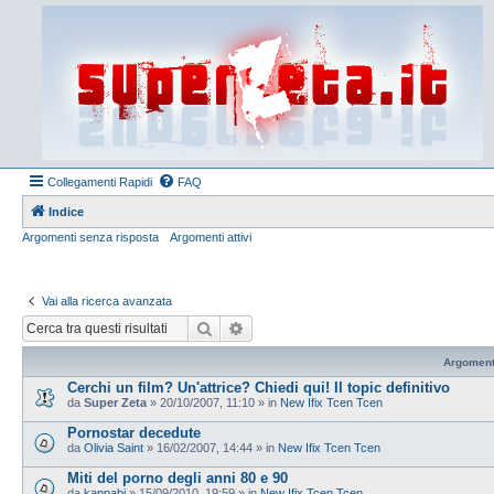
Collegamenti Rapidi
FAQ
Indice
Argomenti senza risposta
Argomenti attivi
Vai alla ricerca avanzata
Cerca
Ricerca avanzata
Argoment
Cerchi un film? Un'attrice? Chiedi qui! Il topic definitivo
da
Super Zeta
»
20/10/2007, 11:10
» in
New Ifix Tcen Tcen
Pornostar decedute
da
Olivia Saint
»
16/02/2007, 14:44
» in
New Ifix Tcen Tcen
Miti del porno degli anni 80 e 90
da
kappabi
»
15/09/2010, 19:59
» in
New Ifix Tcen Tcen