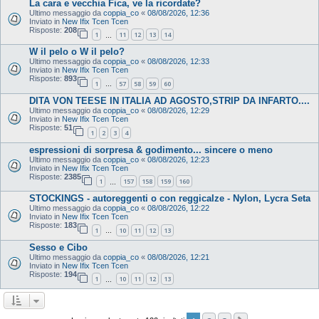
La cara e vecchia Fica, ve la ricordate?
Ultimo messaggio da
coppia_co
«
08/08/2026, 12:36
Inviato in
New Ifix Tcen Tcen
Risposte:
208
1
11
12
13
14
…
W il pelo o W il pelo?
Ultimo messaggio da
coppia_co
«
08/08/2026, 12:33
Inviato in
New Ifix Tcen Tcen
Risposte:
893
1
57
58
59
60
…
DITA VON TEESE IN ITALIA AD AGOSTO,STRIP DA INFARTO....
Ultimo messaggio da
coppia_co
«
08/08/2026, 12:29
Inviato in
New Ifix Tcen Tcen
Risposte:
51
1
2
3
4
espressioni di sorpresa & godimento... sincere o meno
Ultimo messaggio da
coppia_co
«
08/08/2026, 12:23
Inviato in
New Ifix Tcen Tcen
Risposte:
2385
1
157
158
159
160
…
STOCKINGS - autoreggenti o con reggicalze - Nylon, Lycra Seta
Ultimo messaggio da
coppia_co
«
08/08/2026, 12:22
Inviato in
New Ifix Tcen Tcen
Risposte:
183
1
10
11
12
13
…
Sesso e Cibo
Ultimo messaggio da
coppia_co
«
08/08/2026, 12:21
Inviato in
New Ifix Tcen Tcen
Risposte:
194
1
10
11
12
13
…