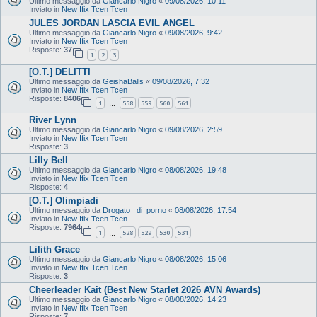
Ultimo messaggio da
Giancarlo Nigro
«
09/08/2026, 10:11
Inviato in
New Ifix Tcen Tcen
JULES JORDAN LASCIA EVIL ANGEL
Ultimo messaggio da
Giancarlo Nigro
«
09/08/2026, 9:42
Inviato in
New Ifix Tcen Tcen
Risposte:
37
1
2
3
[O.T.] DELITTI
Ultimo messaggio da
GeishaBalls
«
09/08/2026, 7:32
Inviato in
New Ifix Tcen Tcen
Risposte:
8406
1
558
559
560
561
…
River Lynn
Ultimo messaggio da
Giancarlo Nigro
«
09/08/2026, 2:59
Inviato in
New Ifix Tcen Tcen
Risposte:
3
Lilly Bell
Ultimo messaggio da
Giancarlo Nigro
«
08/08/2026, 19:48
Inviato in
New Ifix Tcen Tcen
Risposte:
4
[O.T.] Olimpiadi
Ultimo messaggio da
Drogato_ di_porno
«
08/08/2026, 17:54
Inviato in
New Ifix Tcen Tcen
Risposte:
7964
1
528
529
530
531
…
Lilith Grace
Ultimo messaggio da
Giancarlo Nigro
«
08/08/2026, 15:06
Inviato in
New Ifix Tcen Tcen
Risposte:
3
Cheerleader Kait (Best New Starlet 2026 AVN Awards)
Ultimo messaggio da
Giancarlo Nigro
«
08/08/2026, 14:23
Inviato in
New Ifix Tcen Tcen
Risposte:
7