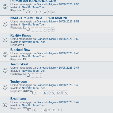
I filmati del BANGBROS.COM
Ultimo messaggio da
Giancarlo Nigro
«
10/08/2026, 9:55
Inviato in
New Ifix Tcen Tcen
Risposte:
81
1
2
3
4
5
6
NAUGHTY AMERICA... PARLIAMONE
Ultimo messaggio da
Giancarlo Nigro
«
10/08/2026, 9:52
Inviato in
New Ifix Tcen Tcen
Risposte:
81
1
2
3
4
5
6
Reality Kings
Ultimo messaggio da
Giancarlo Nigro
«
10/08/2026, 9:50
Inviato in
New Ifix Tcen Tcen
Risposte:
1
Blacked Raw
Ultimo messaggio da
Giancarlo Nigro
«
10/08/2026, 9:48
Inviato in
New Ifix Tcen Tcen
Risposte:
13
Team Skeet
Ultimo messaggio da
Giancarlo Nigro
«
10/08/2026, 9:47
Inviato in
New Ifix Tcen Tcen
Risposte:
43
1
2
3
Tushy.com
Ultimo messaggio da
Giancarlo Nigro
«
10/08/2026, 9:45
Inviato in
New Ifix Tcen Tcen
Risposte:
2642
1
174
175
176
177
…
Brasiliane
Ultimo messaggio da
Giancarlo Nigro
«
10/08/2026, 9:42
Inviato in
New Ifix Tcen Tcen
Risposte:
329
1
19
20
21
22
…