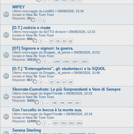
…
WIFEY
Ultimo messaggio da
Len801
«
09/08/2026, 15:34
Inviato in
New Ifix Tcen Tcen
Risposte:
29
1
2
[O.T.] notizie e risate
Ultimo messaggio da
SoTTO di nove
«
09/08/2026, 12:33
Inviato in
New Ifix Tcen Tcen
Risposte:
888
1
57
58
59
60
…
[OT] Signore e signori: la guerra.
Ultimo messaggio da
Drogato_ di_porno
«
09/08/2026, 10:52
Inviato in
New Ifix Tcen Tcen
Risposte:
34518
1
2299
2300
2301
2302
…
[O.T.] "Enterogelmini", gli studentacci e la SQUOL
Ultimo messaggio da
Drogato_ di_porno
«
09/08/2026, 10:46
Inviato in
New Ifix Tcen Tcen
Risposte:
867
1
55
56
57
58
…
Sborrate-Cumshots: Le più Sorprendenti e Vere di Sempre
Ultimo messaggio da
SuperTrivelle
«
09/08/2026, 10:23
Inviato in
New Ifix Tcen Tcen
Risposte:
3000
1
198
199
200
201
…
Con l'uccello in bocca è la morte sua.
Ultimo messaggio da
SuperTrivelle
«
09/08/2026, 10:18
Inviato in
New Ifix Tcen Tcen
Risposte:
12499
1
831
832
833
834
…
Serena Sterling