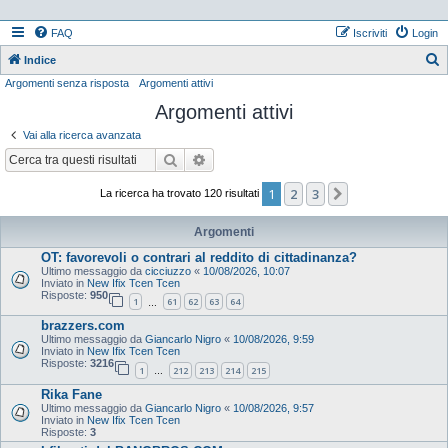
FAQ
Iscriviti
Login
Indice
Argomenti senza risposta
Argomenti attivi
e
Argomenti attivi
r
c
Vai alla ricerca avanzata
a
Cerca
Ricerca avanzata
1
2
3
Prossimo
La ricerca ha trovato 120 risultati
Argomenti
OT: favorevoli o contrari al reddito di cittadinanza?
Ultimo messaggio da
cicciuzzo
«
10/08/2026, 10:07
Inviato in
New Ifix Tcen Tcen
Risposte:
950
1
61
62
63
64
…
brazzers.com
Ultimo messaggio da
Giancarlo Nigro
«
10/08/2026, 9:59
Inviato in
New Ifix Tcen Tcen
Risposte:
3216
1
212
213
214
215
…
Rika Fane
Ultimo messaggio da
Giancarlo Nigro
«
10/08/2026, 9:57
Inviato in
New Ifix Tcen Tcen
Risposte:
3