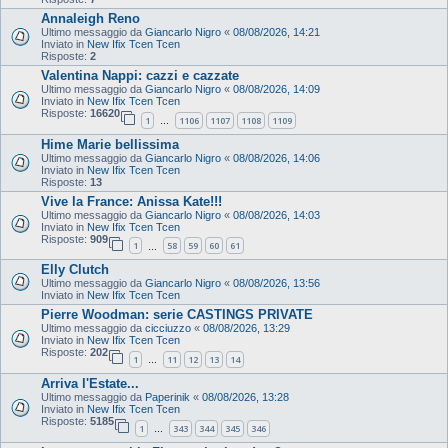
Annaleigh Reno
Ultimo messaggio da
Giancarlo Nigro
«
08/08/2026, 14:21
Inviato in
New Ifix Tcen Tcen
Risposte:
2
Valentina Nappi: cazzi e cazzate
Ultimo messaggio da
Giancarlo Nigro
«
08/08/2026, 14:09
Inviato in
New Ifix Tcen Tcen
Risposte:
16620
1
1106
1107
1108
1109
…
Hime Marie bellissima
Ultimo messaggio da
Giancarlo Nigro
«
08/08/2026, 14:06
Inviato in
New Ifix Tcen Tcen
Risposte:
13
Vive la France: Anissa Kate!!!
Ultimo messaggio da
Giancarlo Nigro
«
08/08/2026, 14:03
Inviato in
New Ifix Tcen Tcen
Risposte:
909
1
58
59
60
61
…
Elly Clutch
Ultimo messaggio da
Giancarlo Nigro
«
08/08/2026, 13:56
Inviato in
New Ifix Tcen Tcen
Pierre Woodman: serie CASTINGS PRIVATE
Ultimo messaggio da
cicciuzzo
«
08/08/2026, 13:29
Inviato in
New Ifix Tcen Tcen
Risposte:
202
1
11
12
13
14
…
Arriva l'Estate...
Ultimo messaggio da
Paperinik
«
08/08/2026, 13:28
Inviato in
New Ifix Tcen Tcen
Risposte:
5185
1
343
344
345
346
…