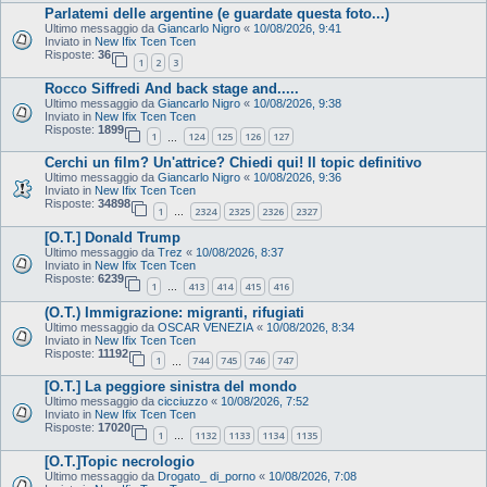
Parlatemi delle argentine (e guardate questa foto...)
Ultimo messaggio da
Giancarlo Nigro
«
10/08/2026, 9:41
Inviato in
New Ifix Tcen Tcen
Risposte:
36
1
2
3
Rocco Siffredi And back stage and.....
Ultimo messaggio da
Giancarlo Nigro
«
10/08/2026, 9:38
Inviato in
New Ifix Tcen Tcen
Risposte:
1899
1
124
125
126
127
…
Cerchi un film? Un'attrice? Chiedi qui! Il topic definitivo
Ultimo messaggio da
Giancarlo Nigro
«
10/08/2026, 9:36
Inviato in
New Ifix Tcen Tcen
Risposte:
34898
1
2324
2325
2326
2327
…
[O.T.] Donald Trump
Ultimo messaggio da
Trez
«
10/08/2026, 8:37
Inviato in
New Ifix Tcen Tcen
Risposte:
6239
1
413
414
415
416
…
(O.T.) Immigrazione: migranti, rifugiati
Ultimo messaggio da
OSCAR VENEZIA
«
10/08/2026, 8:34
Inviato in
New Ifix Tcen Tcen
Risposte:
11192
1
744
745
746
747
…
[O.T.] La peggiore sinistra del mondo
Ultimo messaggio da
cicciuzzo
«
10/08/2026, 7:52
Inviato in
New Ifix Tcen Tcen
Risposte:
17020
1
1132
1133
1134
1135
…
[O.T.]Topic necrologio
Ultimo messaggio da
Drogato_ di_porno
«
10/08/2026, 7:08