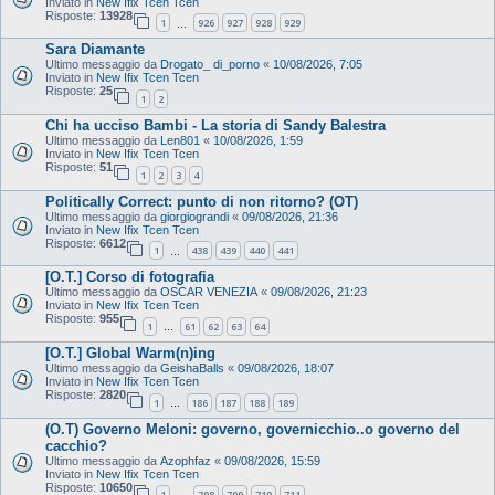
Inviato in
New Ifix Tcen Tcen
Risposte:
13928
1
926
927
928
929
…
Sara Diamante
Ultimo messaggio da
Drogato_ di_porno
«
10/08/2026, 7:05
Inviato in
New Ifix Tcen Tcen
Risposte:
25
1
2
Chi ha ucciso Bambi - La storia di Sandy Balestra
Ultimo messaggio da
Len801
«
10/08/2026, 1:59
Inviato in
New Ifix Tcen Tcen
Risposte:
51
1
2
3
4
Politically Correct: punto di non ritorno? (OT)
Ultimo messaggio da
giorgiograndi
«
09/08/2026, 21:36
Inviato in
New Ifix Tcen Tcen
Risposte:
6612
1
438
439
440
441
…
[O.T.] Corso di fotografia
Ultimo messaggio da
OSCAR VENEZIA
«
09/08/2026, 21:23
Inviato in
New Ifix Tcen Tcen
Risposte:
955
1
61
62
63
64
…
[O.T.] Global Warm(n)ing
Ultimo messaggio da
GeishaBalls
«
09/08/2026, 18:07
Inviato in
New Ifix Tcen Tcen
Risposte:
2820
1
186
187
188
189
…
(O.T) Governo Meloni: governo, governicchio..o governo del
cacchio?
Ultimo messaggio da
Azophfaz
«
09/08/2026, 15:59
Inviato in
New Ifix Tcen Tcen
Risposte:
10650
1
708
709
710
711