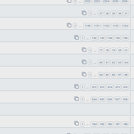
1
2322
2323
2324
2325
2326
…
1
27
28
29
30
31
…
1
1130
1131
1132
1133
1134
…
1
742
743
744
745
746
…
1
17
18
19
20
21
…
1
60
61
62
63
64
…
1
84
85
86
87
88
…
1
412
413
414
415
416
…
1
924
925
926
927
928
…
1
184
185
186
187
188
…