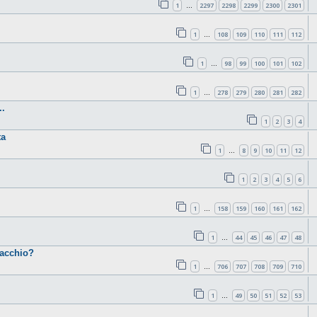
1
2297
2298
2299
2300
2301
…
1
108
109
110
111
112
…
1
98
99
100
101
102
…
1
278
279
280
281
282
…
.
1
2
3
4
ta
1
8
9
10
11
12
…
1
2
3
4
5
6
1
158
159
160
161
162
…
1
44
45
46
47
48
…
cacchio?
1
706
707
708
709
710
…
1
49
50
51
52
53
…