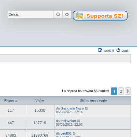
Cerca
Ricerca avanzata
Iscriviti
Login
1
2
Pr
La ricerca ha trovato 55 risultati
Risposte
Visite
Ultimo messaggio
da
Giancarlo Nigro
117
15338
06/08/2026, 22:14
da
theinvoker
447
137719
06/08/2026, 22:03
da
Len801
34883
11990769
06/08/2026, 20:47