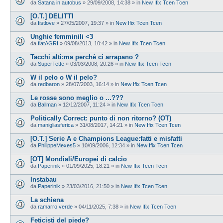
da
Satana in autobus
»
29/09/2008, 14:38
» in
New Ifix Tcen Tcen
[O.T.] DELITTI
da
fistlove
»
27/05/2007, 19:37
» in
New Ifix Tcen Tcen
Unghie femminili <3
da
fiatAGRI
»
09/08/2013, 10:42
» in
New Ifix Tcen Tcen
Tacchi alti:ma perchè ci arrapano ?
da
SuperTette
»
03/03/2008, 20:26
» in
New Ifix Tcen Tcen
W il pelo o W il pelo?
da
redbaron
»
28/07/2003, 16:14
» in
New Ifix Tcen Tcen
Le rosse sono meglio o ...???
da
Ballman
»
12/12/2007, 11:24
» in
New Ifix Tcen Tcen
Politically Correct: punto di non ritorno? (OT)
da
manigliasferica
»
31/08/2017, 14:21
» in
New Ifix Tcen Tcen
[O.T.] Serie A e Champions League:fatti e misfatti
da
PhilippeMexes5
»
10/09/2006, 12:34
» in
New Ifix Tcen Tcen
[OT] Mondiali/Europei di calcio
da
Paperinik
»
01/09/2025, 18:21
» in
New Ifix Tcen Tcen
Instabau
da
Paperinik
»
23/03/2016, 21:50
» in
New Ifix Tcen Tcen
La schiena
da
ramarro verde
»
04/11/2025, 7:38
» in
New Ifix Tcen Tcen
Feticisti del piede?