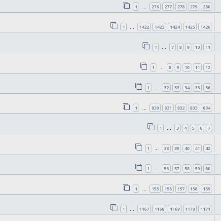
1
276
277
278
279
280
…
1
1422
1423
1424
1425
1426
…
1
7
8
9
10
11
…
1
8
9
10
11
12
…
1
32
33
34
35
36
…
1
830
831
832
833
834
…
1
3
4
5
6
7
…
1
38
39
40
41
42
…
1
56
57
58
59
60
…
1
155
156
157
158
159
…
1
1167
1168
1169
1170
1171
…