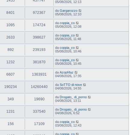
1455
457747
05/08/2026, 12:13
da
Gargarozzo
8401
972367
05/08/2026, 12:10
da
coppia_co
1095
174724
05/08/2026, 12:08
da
coppia_co
2633
398627
05/08/2026, 11:48
da
coppia_co
892
239193
05/08/2026, 10:46
da
coppia_co
1232
381870
05/08/2026, 10:45
da
Azophfaz
6607
1363931
04/08/2026, 17:35
da
SoTTO di nove
190234
14260440
04/08/2026, 14:55
da
Drogato_ di_porno
349
19690
04/08/2026, 13:11
da
Drogato_ di_porno
1231
337540
04/08/2026, 6:52
da
coppia_co
156
17109
03/08/2026, 12:43
da
coppia_co