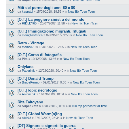
Miti del porno degli anni 80 e 90
da
kappabi
»
15/09/2010, 19:59
» in
New Ifix Tcen Tcen
[O.T.] La peggiore sinistra del mondo
da
RIDLEY65
»
25/07/2007, 11:58
» in
New Ifix Tcen Tcen
(O.T.) Immigrazione: migranti, rifugiati
da
manigliasferica
»
07/09/2015, 9:56
» in
New Ifix Tcen Tcen
Retro - Vintage
da
maniac79
»
13/01/2026, 12:05
» in
New Ifix Tcen Tcen
[O.T.] Corso di fotografia
da
Pim
»
10/12/2008, 13:46
» in
New Ifix Tcen Tcen
Onlyfans
da
Paperinik
»
12/02/2020, 20:40
» in
New Ifix Tcen Tcen
[O.T.] Donald Trump
da
BruceFermo
»
09/01/2017, 9:55
» in
New Ifix Tcen Tcen
[O.T.]Topic necrologio
da
Antonchik
»
16/09/2009, 18:04
» in
New Ifix Tcen Tcen
Rita Faltoyano
da
Super Zeta
»
13/03/2012, 0:30
» in
100 top pornostar all time
[O.T.] Global Warm(n)ing
da
nik978
»
27/12/2007, 23:34
» in
New Ifix Tcen Tcen
[OT] Signore e signori: la guerra.