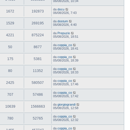
06/08/2026, 10:34
da
docu
1672
192873
06/08/2026, 7:43
da
dostum
1529
269195
06/08/2026, 4:40
da
Prepuzio
4221
875224
05/08/2026, 18:51
da
coppia_co
50
8677
05/08/2026, 18:41
da
coppia_co
175
5381
05/08/2026, 18:39
da
coppia_co
80
11352
05/08/2026, 18:33
da
coppia_co
2425
580507
05/08/2026, 17:46
da
coppia_co
707
57486
05/08/2026, 17:42
da
giorgiograndi
10639
1566663
05/08/2026, 12:58
da
coppia_co
780
52765
05/08/2026, 12:32
da
coppia_co