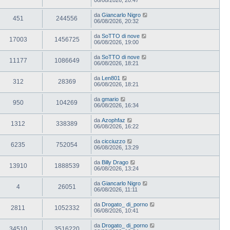
da
Giancarlo Nigro
451
244556
06/08/2026, 20:32
da
SoTTO di nove
17003
1456725
06/08/2026, 19:00
da
SoTTO di nove
11177
1086649
06/08/2026, 18:21
da
Len801
312
28369
06/08/2026, 18:21
da
gmario
950
104269
06/08/2026, 16:34
da
Azophfaz
1312
338389
06/08/2026, 16:22
da
cicciuzzo
6235
752054
06/08/2026, 13:29
da
Billy Drago
13910
1888539
06/08/2026, 13:24
da
Giancarlo Nigro
4
26051
06/08/2026, 11:11
da
Drogato_ di_porno
2811
1052332
06/08/2026, 10:41
da
Drogato_ di_porno
34510
3516220