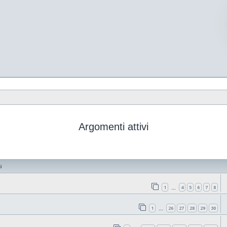
Argomenti attivi
i
1
4
5
6
7
8
…
1
26
27
28
29
30
…