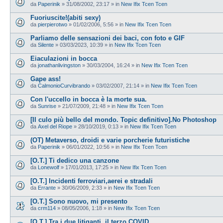
da
Paperinik
»
31/08/2002, 23:17
» in
New Ifix Tcen Tcen
Fuoriuscite!(abiti sexy)
da
pierpierotwo
»
01/02/2006, 5:56
» in
New Ifix Tcen Tcen
Parliamo delle sensazioni dei baci, con foto e GIF
da
Silente
»
03/03/2023, 10:39
» in
New Ifix Tcen Tcen
Eiaculazioni in bocca
da
jonathanlivingston
»
30/03/2004, 16:24
» in
New Ifix Tcen Tcen
Gape ass!
da
CalmonioCurvibrando
»
03/02/2007, 21:14
» in
New Ifix Tcen Tcen
Con l'uccello in bocca è la morte sua.
da
Sunrise
»
21/07/2009, 21:48
» in
New Ifix Tcen Tcen
[Il culo più bello del mondo. Topic definitivo].No Photoshop
da
Axel del Riope
»
28/10/2019, 0:13
» in
New Ifix Tcen Tcen
(OT) Metaverso, droidi e varie porcherie futuristiche
da
Paperinik
»
06/01/2022, 10:56
» in
New Ifix Tcen Tcen
[O.T.] Ti dedico una canzone
da
Lonewolf
»
17/01/2013, 17:25
» in
New Ifix Tcen Tcen
[O.T.] Incidenti ferroviari,aerei e stradali
da
Errante
»
30/06/2009, 2:33
» in
New Ifix Tcen Tcen
[O.T.] Sono nuovo, mi presento
da
crm114
»
08/05/2006, 1:18
» in
New Ifix Tcen Tcen
[O.T.] Tra i due litiganti, il terzo COVID