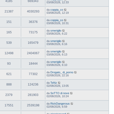
4185
669343
03/08/2026, 12:33
da
coppia_co
21387
4030293
03/08/2026, 12:19
da
coppia_co
151
36376
03/08/2026, 10:31
da
smeriglio
165
73175
03/08/2026, 6:22
da
smeriglio
539
165479
03/08/2026, 6:16
da
smeriglio
12498
2404067
03/08/2026, 6:13
da
smeriglio
93
18444
03/08/2026, 6:10
da
Drogato_ di_porno
621
77302
02/08/2026, 22:16
da
TeNz
888
124236
02/08/2026, 13:05
da
SoTTO di nove
2379
281903
02/08/2026, 10:24
da
RickDangerous
17551
2539198
02/08/2026, 6:59