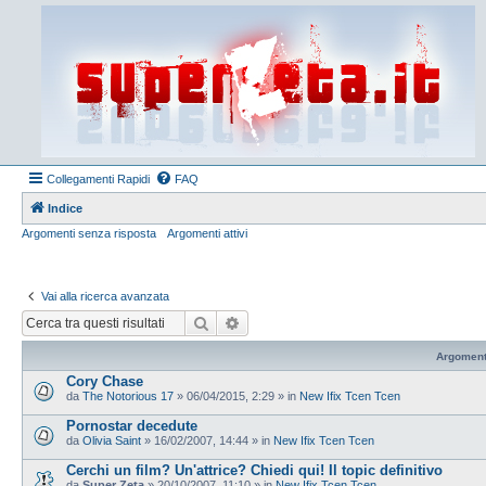
Collegamenti Rapidi
FAQ
Indice
Argomenti senza risposta
Argomenti attivi
Vai alla ricerca avanzata
Cerca
Ricerca avanzata
Argoment
Cory Chase
da
The Notorious 17
»
06/04/2015, 2:29
» in
New Ifix Tcen Tcen
Pornostar decedute
da
Olivia Saint
»
16/02/2007, 14:44
» in
New Ifix Tcen Tcen
Cerchi un film? Un'attrice? Chiedi qui! Il topic definitivo
da
Super Zeta
»
20/10/2007, 11:10
» in
New Ifix Tcen Tcen