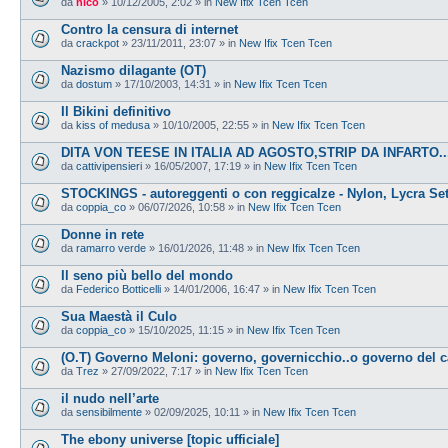
da
nico
»
10/12/2005, 2:02
» in
New Ifix Tcen Tcen
Contro la censura di internet
da
crackpot
»
23/11/2011, 23:07
» in
New Ifix Tcen Tcen
Nazismo dilagante (OT)
da
dostum
»
17/10/2003, 14:31
» in
New Ifix Tcen Tcen
Il Bikini definitivo
da
kiss of medusa
»
10/10/2005, 22:55
» in
New Ifix Tcen Tcen
DITA VON TEESE IN ITALIA AD AGOSTO,STRIP DA INFARTO...
da
cattivipensieri
»
16/05/2007, 17:19
» in
New Ifix Tcen Tcen
STOCKINGS - autoreggenti o con reggicalze - Nylon, Lycra Se
da
coppia_co
»
06/07/2026, 10:58
» in
New Ifix Tcen Tcen
Donne in rete
da
ramarro verde
»
16/01/2026, 11:48
» in
New Ifix Tcen Tcen
Il seno più bello del mondo
da
Federico Botticelli
»
14/01/2006, 16:47
» in
New Ifix Tcen Tcen
Sua Maestà il Culo
da
coppia_co
»
15/10/2025, 11:15
» in
New Ifix Tcen Tcen
(O.T) Governo Meloni: governo, governicchio..o governo del 
da
Trez
»
27/09/2022, 7:17
» in
New Ifix Tcen Tcen
il nudo nell’arte
da
sensibilmente
»
02/09/2025, 10:11
» in
New Ifix Tcen Tcen
The ebony universe [topic ufficiale]