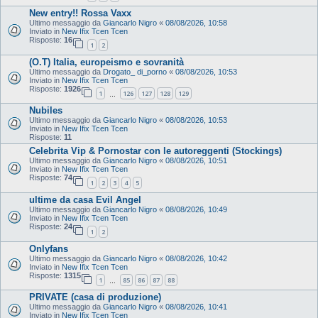
New entry!! Rossa Vaxx
Ultimo messaggio da
Giancarlo Nigro
«
08/08/2026, 10:58
Inviato in
New Ifix Tcen Tcen
Risposte:
16
1
2
(O.T) Italia, europeismo e sovranità
Ultimo messaggio da
Drogato_ di_porno
«
08/08/2026, 10:53
Inviato in
New Ifix Tcen Tcen
Risposte:
1926
1
126
127
128
129
…
Nubiles
Ultimo messaggio da
Giancarlo Nigro
«
08/08/2026, 10:53
Inviato in
New Ifix Tcen Tcen
Risposte:
11
Celebrita Vip & Pornostar con le autoreggenti (Stockings)
Ultimo messaggio da
Giancarlo Nigro
«
08/08/2026, 10:51
Inviato in
New Ifix Tcen Tcen
Risposte:
74
1
2
3
4
5
ultime da casa Evil Angel
Ultimo messaggio da
Giancarlo Nigro
«
08/08/2026, 10:49
Inviato in
New Ifix Tcen Tcen
Risposte:
24
1
2
Onlyfans
Ultimo messaggio da
Giancarlo Nigro
«
08/08/2026, 10:42
Inviato in
New Ifix Tcen Tcen
Risposte:
1315
1
85
86
87
88
…
PRIVATE (casa di produzione)
Ultimo messaggio da
Giancarlo Nigro
«
08/08/2026, 10:41
Inviato in
New Ifix Tcen Tcen