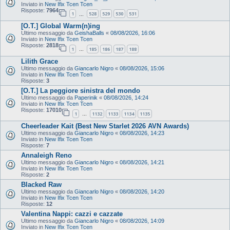
Inviato in
New Ifix Tcen Tcen
Risposte:
7964
1
528
529
530
531
…
[O.T.] Global Warm(n)ing
Ultimo messaggio da
GeishaBalls
«
08/08/2026, 16:06
Inviato in
New Ifix Tcen Tcen
Risposte:
2818
1
185
186
187
188
…
Lilith Grace
Ultimo messaggio da
Giancarlo Nigro
«
08/08/2026, 15:06
Inviato in
New Ifix Tcen Tcen
Risposte:
3
[O.T.] La peggiore sinistra del mondo
Ultimo messaggio da
Paperinik
«
08/08/2026, 14:24
Inviato in
New Ifix Tcen Tcen
Risposte:
17010
1
1132
1133
1134
1135
…
Cheerleader Kait (Best New Starlet 2026 AVN Awards)
Ultimo messaggio da
Giancarlo Nigro
«
08/08/2026, 14:23
Inviato in
New Ifix Tcen Tcen
Risposte:
7
Annaleigh Reno
Ultimo messaggio da
Giancarlo Nigro
«
08/08/2026, 14:21
Inviato in
New Ifix Tcen Tcen
Risposte:
2
Blacked Raw
Ultimo messaggio da
Giancarlo Nigro
«
08/08/2026, 14:20
Inviato in
New Ifix Tcen Tcen
Risposte:
12
Valentina Nappi: cazzi e cazzate
Ultimo messaggio da
Giancarlo Nigro
«
08/08/2026, 14:09
Inviato in
New Ifix Tcen Tcen