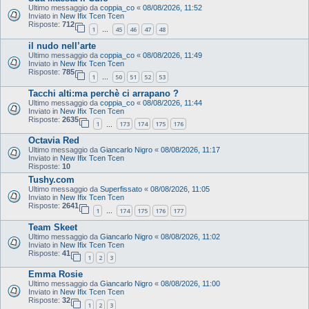
Ultimo messaggio da
coppia_co
«
08/08/2026, 11:52
Inviato in
New Ifix Tcen Tcen
Risposte:
712
1
45
46
47
48
…
il nudo nell’arte
Ultimo messaggio da
coppia_co
«
08/08/2026, 11:49
Inviato in
New Ifix Tcen Tcen
Risposte:
785
1
50
51
52
53
…
Tacchi alti:ma perchè ci arrapano ?
Ultimo messaggio da
coppia_co
«
08/08/2026, 11:44
Inviato in
New Ifix Tcen Tcen
Risposte:
2635
1
173
174
175
176
…
Octavia Red
Ultimo messaggio da
Giancarlo Nigro
«
08/08/2026, 11:17
Inviato in
New Ifix Tcen Tcen
Risposte:
10
Tushy.com
Ultimo messaggio da
Superfissato
«
08/08/2026, 11:05
Inviato in
New Ifix Tcen Tcen
Risposte:
2641
1
174
175
176
177
…
Team Skeet
Ultimo messaggio da
Giancarlo Nigro
«
08/08/2026, 11:02
Inviato in
New Ifix Tcen Tcen
Risposte:
41
1
2
3
Emma Rosie
Ultimo messaggio da
Giancarlo Nigro
«
08/08/2026, 11:00
Inviato in
New Ifix Tcen Tcen
Risposte:
32
1
2
3