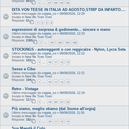
Risposte:
893
1
57
58
59
60
…
DITA VON TEESE IN ITALIA AD AGOSTO,STRIP DA INFARTO....
Ultimo messaggio da
coppia_co
«
08/08/2026, 12:29
Inviato in
New Ifix Tcen Tcen
Risposte:
51
1
2
3
4
espressioni di sorpresa & godimento... sincere o meno
Ultimo messaggio da
coppia_co
«
08/08/2026, 12:23
Inviato in
New Ifix Tcen Tcen
Risposte:
2385
1
157
158
159
160
…
STOCKINGS - autoreggenti o con reggicalze - Nylon, Lycra Seta
Ultimo messaggio da
coppia_co
«
08/08/2026, 12:22
Inviato in
New Ifix Tcen Tcen
Risposte:
183
1
10
11
12
13
…
Sesso e Cibo
Ultimo messaggio da
coppia_co
«
08/08/2026, 12:21
Inviato in
New Ifix Tcen Tcen
Risposte:
194
1
10
11
12
13
…
Retro - Vintage
Ultimo messaggio da
coppia_co
«
08/08/2026, 12:18
Inviato in
New Ifix Tcen Tcen
Risposte:
317
1
19
20
21
22
…
Più siamo, meglio stiamo (dal 3some all'orgia)
Ultimo messaggio da
coppia_co
«
08/08/2026, 11:55
Inviato in
New Ifix Tcen Tcen
Risposte:
182
1
10
11
12
13
…
Sua Maestà il Culo