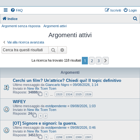
FAQ
Iscriviti
Login
Indice
Argomenti senza risposta
Argomenti attivi
e
Argomenti attivi
r
c
Vai alla ricerca avanzata
a
Cerca
Ricerca avanzata
1
2
3
Prossimo
La ricerca ha trovato 118 risultati
Argomenti
Cerchi un film? Un'attrice? Chiedi qui! Il topic definitivo
Ultimo messaggio da
Giancarlo Nigro
«
09/08/2026, 1:14
Inviato in
New Ifix Tcen Tcen
Risposte:
34888
1
2323
2324
2325
2326
…
WIFEY
Ultimo messaggio da
estdipendente
«
09/08/2026, 1:03
Inviato in
New Ifix Tcen Tcen
Risposte:
24
1
2
[OT] Signore e signori: la guerra.
Ultimo messaggio da
estdipendente
«
09/08/2026, 0:46
Inviato in
New Ifix Tcen Tcen
Risposte:
34513
1
2298
2299
2300
2301
…