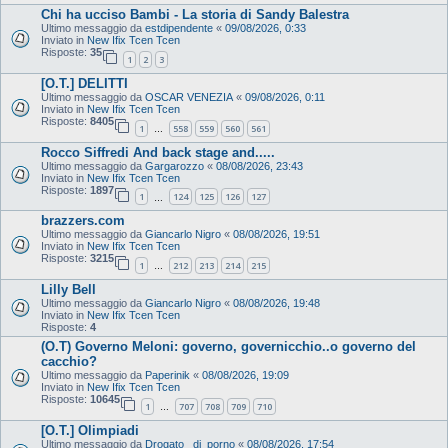
Chi ha ucciso Bambi - La storia di Sandy Balestra
Ultimo messaggio da
estdipendente
«
09/08/2026, 0:33
Inviato in
New Ifix Tcen Tcen
Risposte:
35
1
2
3
[O.T.] DELITTI
Ultimo messaggio da
OSCAR VENEZIA
«
09/08/2026, 0:11
Inviato in
New Ifix Tcen Tcen
Risposte:
8405
1
558
559
560
561
…
Rocco Siffredi And back stage and.....
Ultimo messaggio da
Gargarozzo
«
08/08/2026, 23:43
Inviato in
New Ifix Tcen Tcen
Risposte:
1897
1
124
125
126
127
…
brazzers.com
Ultimo messaggio da
Giancarlo Nigro
«
08/08/2026, 19:51
Inviato in
New Ifix Tcen Tcen
Risposte:
3215
1
212
213
214
215
…
Lilly Bell
Ultimo messaggio da
Giancarlo Nigro
«
08/08/2026, 19:48
Inviato in
New Ifix Tcen Tcen
Risposte:
4
(O.T) Governo Meloni: governo, governicchio..o governo del
cacchio?
Ultimo messaggio da
Paperinik
«
08/08/2026, 19:09
Inviato in
New Ifix Tcen Tcen
Risposte:
10645
1
707
708
709
710
…
[O.T.] Olimpiadi
Ultimo messaggio da
Drogato_ di_porno
«
08/08/2026, 17:54