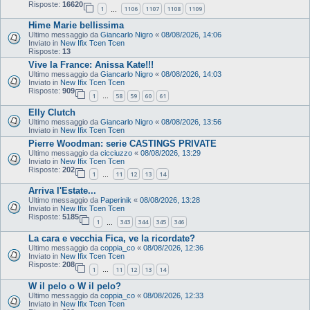
Risposte:
16620
1
1106
1107
1108
1109
…
Hime Marie bellissima
Ultimo messaggio da
Giancarlo Nigro
«
08/08/2026, 14:06
Inviato in
New Ifix Tcen Tcen
Risposte:
13
Vive la France: Anissa Kate!!!
Ultimo messaggio da
Giancarlo Nigro
«
08/08/2026, 14:03
Inviato in
New Ifix Tcen Tcen
Risposte:
909
1
58
59
60
61
…
Elly Clutch
Ultimo messaggio da
Giancarlo Nigro
«
08/08/2026, 13:56
Inviato in
New Ifix Tcen Tcen
Pierre Woodman: serie CASTINGS PRIVATE
Ultimo messaggio da
cicciuzzo
«
08/08/2026, 13:29
Inviato in
New Ifix Tcen Tcen
Risposte:
202
1
11
12
13
14
…
Arriva l'Estate...
Ultimo messaggio da
Paperinik
«
08/08/2026, 13:28
Inviato in
New Ifix Tcen Tcen
Risposte:
5185
1
343
344
345
346
…
La cara e vecchia Fica, ve la ricordate?
Ultimo messaggio da
coppia_co
«
08/08/2026, 12:36
Inviato in
New Ifix Tcen Tcen
Risposte:
208
1
11
12
13
14
…
W il pelo o W il pelo?
Ultimo messaggio da
coppia_co
«
08/08/2026, 12:33
Inviato in
New Ifix Tcen Tcen