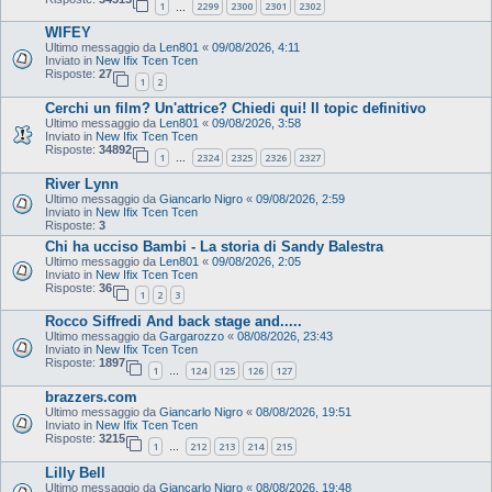
1
2299
2300
2301
2302
…
WIFEY
Ultimo messaggio da
Len801
«
09/08/2026, 4:11
Inviato in
New Ifix Tcen Tcen
Risposte:
27
1
2
Cerchi un film? Un'attrice? Chiedi qui! Il topic definitivo
Ultimo messaggio da
Len801
«
09/08/2026, 3:58
Inviato in
New Ifix Tcen Tcen
Risposte:
34892
1
2324
2325
2326
2327
…
River Lynn
Ultimo messaggio da
Giancarlo Nigro
«
09/08/2026, 2:59
Inviato in
New Ifix Tcen Tcen
Risposte:
3
Chi ha ucciso Bambi - La storia di Sandy Balestra
Ultimo messaggio da
Len801
«
09/08/2026, 2:05
Inviato in
New Ifix Tcen Tcen
Risposte:
36
1
2
3
Rocco Siffredi And back stage and.....
Ultimo messaggio da
Gargarozzo
«
08/08/2026, 23:43
Inviato in
New Ifix Tcen Tcen
Risposte:
1897
1
124
125
126
127
…
brazzers.com
Ultimo messaggio da
Giancarlo Nigro
«
08/08/2026, 19:51
Inviato in
New Ifix Tcen Tcen
Risposte:
3215
1
212
213
214
215
…
Lilly Bell
Ultimo messaggio da
Giancarlo Nigro
«
08/08/2026, 19:48