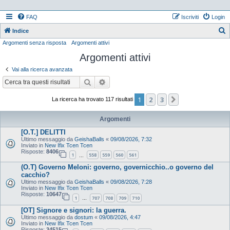
FAQ
Iscriviti
Login
Indice
Argomenti senza risposta
Argomenti attivi
e
Argomenti attivi
r
c
Vai alla ricerca avanzata
a
Cerca
Ricerca avanzata
1
2
3
Prossimo
La ricerca ha trovato 117 risultati
Argomenti
[O.T.] DELITTI
Ultimo messaggio da
GeishaBalls
«
09/08/2026, 7:32
Inviato in
New Ifix Tcen Tcen
Risposte:
8406
1
558
559
560
561
…
(O.T) Governo Meloni: governo, governicchio..o governo del
cacchio?
Ultimo messaggio da
GeishaBalls
«
09/08/2026, 7:28
Inviato in
New Ifix Tcen Tcen
Risposte:
10647
1
707
708
709
710
…
[OT] Signore e signori: la guerra.
Ultimo messaggio da
dostum
«
09/08/2026, 4:47
Inviato in
New Ifix Tcen Tcen
Risposte:
34515