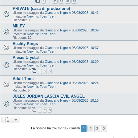
1
85
86
87
88
…
PRIVATE (casa di produzione)
Ultimo messaggio da
Giancarlo Nigro
«
08/08/2026, 10:41
Inviato in
New Ifix Tcen Tcen
Risposte:
9
MILFY
Ultimo messaggio da
Giancarlo Nigro
«
08/08/2026, 10:39
Inviato in
New Ifix Tcen Tcen
Risposte:
10
Reality Kings
Ultimo messaggio da
Giancarlo Nigro
«
08/08/2026, 10:37
Inviato in
New Ifix Tcen Tcen
Alexis Crystal
Ultimo messaggio da
Giancarlo Nigro
«
08/08/2026, 10:29
Inviato in
New Ifix Tcen Tcen
Risposte:
32
1
2
3
Adult Time
Ultimo messaggio da
Giancarlo Nigro
«
08/08/2026, 10:24
Inviato in
New Ifix Tcen Tcen
Risposte:
5
JULES JORDAN LASCIA EVIL ANGEL
Ultimo messaggio da
Giancarlo Nigro
«
08/08/2026, 10:15
Inviato in
New Ifix Tcen Tcen
Risposte:
36
1
2
3
1
2
3
Prossimo
La ricerca ha trovato 117 risultati