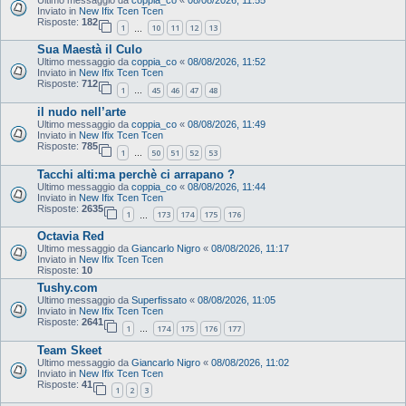
Inviato in
New Ifix Tcen Tcen
Risposte:
182
1
10
11
12
13
…
Sua Maestà il Culo
Ultimo messaggio da
coppia_co
«
08/08/2026, 11:52
Inviato in
New Ifix Tcen Tcen
Risposte:
712
1
45
46
47
48
…
il nudo nell’arte
Ultimo messaggio da
coppia_co
«
08/08/2026, 11:49
Inviato in
New Ifix Tcen Tcen
Risposte:
785
1
50
51
52
53
…
Tacchi alti:ma perchè ci arrapano ?
Ultimo messaggio da
coppia_co
«
08/08/2026, 11:44
Inviato in
New Ifix Tcen Tcen
Risposte:
2635
1
173
174
175
176
…
Octavia Red
Ultimo messaggio da
Giancarlo Nigro
«
08/08/2026, 11:17
Inviato in
New Ifix Tcen Tcen
Risposte:
10
Tushy.com
Ultimo messaggio da
Superfissato
«
08/08/2026, 11:05
Inviato in
New Ifix Tcen Tcen
Risposte:
2641
1
174
175
176
177
…
Team Skeet
Ultimo messaggio da
Giancarlo Nigro
«
08/08/2026, 11:02
Inviato in
New Ifix Tcen Tcen
Risposte:
41
1
2
3