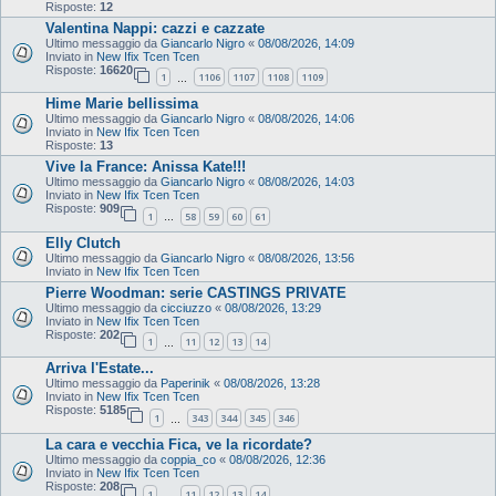
Risposte:
12
Valentina Nappi: cazzi e cazzate
Ultimo messaggio da
Giancarlo Nigro
«
08/08/2026, 14:09
Inviato in
New Ifix Tcen Tcen
Risposte:
16620
1
1106
1107
1108
1109
…
Hime Marie bellissima
Ultimo messaggio da
Giancarlo Nigro
«
08/08/2026, 14:06
Inviato in
New Ifix Tcen Tcen
Risposte:
13
Vive la France: Anissa Kate!!!
Ultimo messaggio da
Giancarlo Nigro
«
08/08/2026, 14:03
Inviato in
New Ifix Tcen Tcen
Risposte:
909
1
58
59
60
61
…
Elly Clutch
Ultimo messaggio da
Giancarlo Nigro
«
08/08/2026, 13:56
Inviato in
New Ifix Tcen Tcen
Pierre Woodman: serie CASTINGS PRIVATE
Ultimo messaggio da
cicciuzzo
«
08/08/2026, 13:29
Inviato in
New Ifix Tcen Tcen
Risposte:
202
1
11
12
13
14
…
Arriva l'Estate...
Ultimo messaggio da
Paperinik
«
08/08/2026, 13:28
Inviato in
New Ifix Tcen Tcen
Risposte:
5185
1
343
344
345
346
…
La cara e vecchia Fica, ve la ricordate?
Ultimo messaggio da
coppia_co
«
08/08/2026, 12:36
Inviato in
New Ifix Tcen Tcen
Risposte:
208
1
11
12
13
14
…