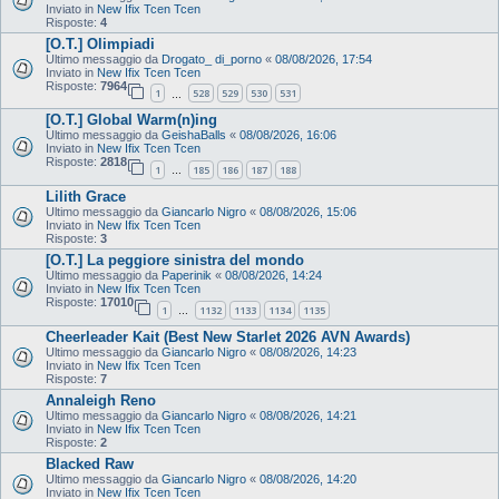
Inviato in
New Ifix Tcen Tcen
Risposte:
4
[O.T.] Olimpiadi
Ultimo messaggio da
Drogato_ di_porno
«
08/08/2026, 17:54
Inviato in
New Ifix Tcen Tcen
Risposte:
7964
1
528
529
530
531
…
[O.T.] Global Warm(n)ing
Ultimo messaggio da
GeishaBalls
«
08/08/2026, 16:06
Inviato in
New Ifix Tcen Tcen
Risposte:
2818
1
185
186
187
188
…
Lilith Grace
Ultimo messaggio da
Giancarlo Nigro
«
08/08/2026, 15:06
Inviato in
New Ifix Tcen Tcen
Risposte:
3
[O.T.] La peggiore sinistra del mondo
Ultimo messaggio da
Paperinik
«
08/08/2026, 14:24
Inviato in
New Ifix Tcen Tcen
Risposte:
17010
1
1132
1133
1134
1135
…
Cheerleader Kait (Best New Starlet 2026 AVN Awards)
Ultimo messaggio da
Giancarlo Nigro
«
08/08/2026, 14:23
Inviato in
New Ifix Tcen Tcen
Risposte:
7
Annaleigh Reno
Ultimo messaggio da
Giancarlo Nigro
«
08/08/2026, 14:21
Inviato in
New Ifix Tcen Tcen
Risposte:
2
Blacked Raw
Ultimo messaggio da
Giancarlo Nigro
«
08/08/2026, 14:20
Inviato in
New Ifix Tcen Tcen