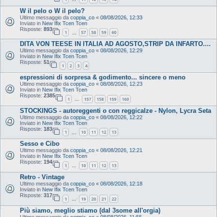
W il pelo o W il pelo?
Ultimo messaggio da
coppia_co
«
08/08/2026, 12:33
Inviato in
New Ifix Tcen Tcen
Risposte:
893
1
57
58
59
60
…
DITA VON TEESE IN ITALIA AD AGOSTO,STRIP DA INFARTO....
Ultimo messaggio da
coppia_co
«
08/08/2026, 12:29
Inviato in
New Ifix Tcen Tcen
Risposte:
51
1
2
3
4
espressioni di sorpresa & godimento... sincere o meno
Ultimo messaggio da
coppia_co
«
08/08/2026, 12:23
Inviato in
New Ifix Tcen Tcen
Risposte:
2385
1
157
158
159
160
…
STOCKINGS - autoreggenti o con reggicalze - Nylon, Lycra Seta
Ultimo messaggio da
coppia_co
«
08/08/2026, 12:22
Inviato in
New Ifix Tcen Tcen
Risposte:
183
1
10
11
12
13
…
Sesso e Cibo
Ultimo messaggio da
coppia_co
«
08/08/2026, 12:21
Inviato in
New Ifix Tcen Tcen
Risposte:
194
1
10
11
12
13
…
Retro - Vintage
Ultimo messaggio da
coppia_co
«
08/08/2026, 12:18
Inviato in
New Ifix Tcen Tcen
Risposte:
317
1
19
20
21
22
…
Più siamo, meglio stiamo (dal 3some all'orgia)
Ultimo messaggio da
coppia_co
«
08/08/2026, 11:55