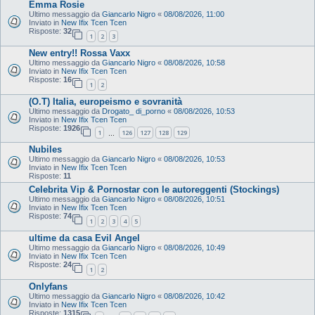
Emma Rosie
Ultimo messaggio da
Giancarlo Nigro
«
08/08/2026, 11:00
Inviato in
New Ifix Tcen Tcen
Risposte:
32
1
2
3
New entry!! Rossa Vaxx
Ultimo messaggio da
Giancarlo Nigro
«
08/08/2026, 10:58
Inviato in
New Ifix Tcen Tcen
Risposte:
16
1
2
(O.T) Italia, europeismo e sovranità
Ultimo messaggio da
Drogato_ di_porno
«
08/08/2026, 10:53
Inviato in
New Ifix Tcen Tcen
Risposte:
1926
1
126
127
128
129
…
Nubiles
Ultimo messaggio da
Giancarlo Nigro
«
08/08/2026, 10:53
Inviato in
New Ifix Tcen Tcen
Risposte:
11
Celebrita Vip & Pornostar con le autoreggenti (Stockings)
Ultimo messaggio da
Giancarlo Nigro
«
08/08/2026, 10:51
Inviato in
New Ifix Tcen Tcen
Risposte:
74
1
2
3
4
5
ultime da casa Evil Angel
Ultimo messaggio da
Giancarlo Nigro
«
08/08/2026, 10:49
Inviato in
New Ifix Tcen Tcen
Risposte:
24
1
2
Onlyfans
Ultimo messaggio da
Giancarlo Nigro
«
08/08/2026, 10:42
Inviato in
New Ifix Tcen Tcen
Risposte:
1315