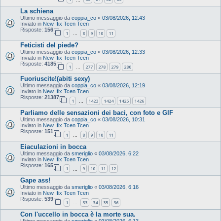
La schiena
Ultimo messaggio da
coppia_co
«
03/08/2026, 12:43
Inviato in
New Ifix Tcen Tcen
Risposte:
156
1
8
9
10
11
…
Feticisti del piede?
Ultimo messaggio da
coppia_co
«
03/08/2026, 12:33
Inviato in
New Ifix Tcen Tcen
Risposte:
4185
1
277
278
279
280
…
Fuoriuscite!(abiti sexy)
Ultimo messaggio da
coppia_co
«
03/08/2026, 12:19
Inviato in
New Ifix Tcen Tcen
Risposte:
21387
1
1423
1424
1425
1426
…
Parliamo delle sensazioni dei baci, con foto e GIF
Ultimo messaggio da
coppia_co
«
03/08/2026, 10:31
Inviato in
New Ifix Tcen Tcen
Risposte:
151
1
8
9
10
11
…
Eiaculazioni in bocca
Ultimo messaggio da
smeriglio
«
03/08/2026, 6:22
Inviato in
New Ifix Tcen Tcen
Risposte:
165
1
9
10
11
12
…
Gape ass!
Ultimo messaggio da
smeriglio
«
03/08/2026, 6:16
Inviato in
New Ifix Tcen Tcen
Risposte:
539
1
33
34
35
36
…
Con l'uccello in bocca è la morte sua.
Ultimo messaggio da
smeriglio
«
03/08/2026, 6:13