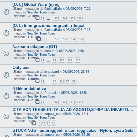
[O.T.] Global Warm(n)ing
Ultimo messaggio da
GeishaBalls
«
06/08/2026, 7:21
Inviato in
New Ifix Tcen Tcen
Risposte:
2810
1
185
186
187
188
…
(O.T.) Immigrazione: migranti, rifugiati
Ultimo messaggio da
GeishaBalls
«
06/08/2026, 7:15
Inviato in
New Ifix Tcen Tcen
Risposte:
11161
1
742
743
744
745
…
Nazismo dilagante (OT)
Ultimo messaggio da
dostum
«
06/08/2026, 4:40
Inviato in
New Ifix Tcen Tcen
Risposte:
1529
1
99
100
101
102
…
Onlyfans
Ultimo messaggio da
longobard
«
05/08/2026, 23:55
Inviato in
New Ifix Tcen Tcen
Risposte:
1308
1
85
86
87
88
…
Il Bikini definitivo
Ultimo messaggio da
Prepuzio
«
05/08/2026, 18:51
Inviato in
New Ifix Tcen Tcen
Risposte:
4221
1
279
280
281
282
…
DITA VON TEESE IN ITALIA AD AGOSTO,STRIP DA INFARTO....
Ultimo messaggio da
coppia_co
«
05/08/2026, 18:41
Inviato in
New Ifix Tcen Tcen
Risposte:
50
1
2
3
4
STOCKINGS - autoreggenti o con reggicalze - Nylon, Lycra Seta
Ultimo messaggio da
coppia_co
«
05/08/2026, 18:39