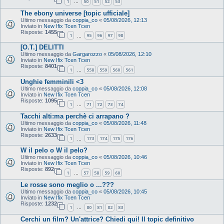
1
50
51
52
53
…
The ebony universe [topic ufficiale]
Ultimo messaggio da
coppia_co
«
05/08/2026, 12:13
Inviato in
New Ifix Tcen Tcen
Risposte:
1455
1
95
96
97
98
…
[O.T.] DELITTI
Ultimo messaggio da
Gargarozzo
«
05/08/2026, 12:10
Inviato in
New Ifix Tcen Tcen
Risposte:
8401
1
558
559
560
561
…
Unghie femminili <3
Ultimo messaggio da
coppia_co
«
05/08/2026, 12:08
Inviato in
New Ifix Tcen Tcen
Risposte:
1095
1
71
72
73
74
…
Tacchi alti:ma perchè ci arrapano ?
Ultimo messaggio da
coppia_co
«
05/08/2026, 11:48
Inviato in
New Ifix Tcen Tcen
Risposte:
2633
1
173
174
175
176
…
W il pelo o W il pelo?
Ultimo messaggio da
coppia_co
«
05/08/2026, 10:46
Inviato in
New Ifix Tcen Tcen
Risposte:
892
1
57
58
59
60
…
Le rosse sono meglio o ...???
Ultimo messaggio da
coppia_co
«
05/08/2026, 10:45
Inviato in
New Ifix Tcen Tcen
Risposte:
1232
1
80
81
82
83
…
Cerchi un film? Un'attrice? Chiedi qui! Il topic definitivo