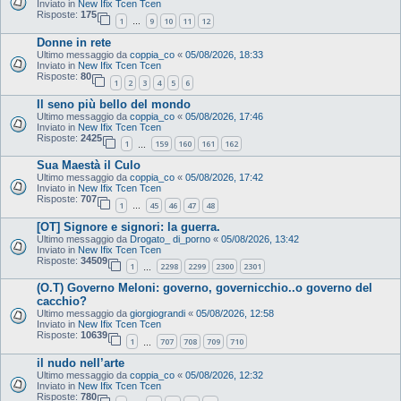
Inviato in
New Ifix Tcen Tcen
Risposte:
175
1
9
10
11
12
…
Donne in rete
Ultimo messaggio da
coppia_co
«
05/08/2026, 18:33
Inviato in
New Ifix Tcen Tcen
Risposte:
80
1
2
3
4
5
6
Il seno più bello del mondo
Ultimo messaggio da
coppia_co
«
05/08/2026, 17:46
Inviato in
New Ifix Tcen Tcen
Risposte:
2425
1
159
160
161
162
…
Sua Maestà il Culo
Ultimo messaggio da
coppia_co
«
05/08/2026, 17:42
Inviato in
New Ifix Tcen Tcen
Risposte:
707
1
45
46
47
48
…
[OT] Signore e signori: la guerra.
Ultimo messaggio da
Drogato_ di_porno
«
05/08/2026, 13:42
Inviato in
New Ifix Tcen Tcen
Risposte:
34509
1
2298
2299
2300
2301
…
(O.T) Governo Meloni: governo, governicchio..o governo del
cacchio?
Ultimo messaggio da
giorgiograndi
«
05/08/2026, 12:58
Inviato in
New Ifix Tcen Tcen
Risposte:
10639
1
707
708
709
710
…
il nudo nell’arte
Ultimo messaggio da
coppia_co
«
05/08/2026, 12:32
Inviato in
New Ifix Tcen Tcen
Risposte:
780