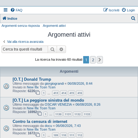
FAQ
Iscriviti
Login
Indice
Argomenti senza risposta
Argomenti attivi
e
Argomenti attivi
r
c
Vai alla ricerca avanzata
a
Cerca
Ricerca avanzata
1
2
Prossimo
La ricerca ha trovato 60 risultati
Argomenti
[O.T.] Donald Trump
Ultimo messaggio da
giorgiograndi
«
06/08/2026, 8:44
Inviato in
New Ifix Tcen Tcen
Risposte:
6226
1
413
414
415
416
…
[O.T.] La peggiore sinistra del mondo
Ultimo messaggio da
OSCAR VENEZIA
«
06/08/2026, 8:26
Inviato in
New Ifix Tcen Tcen
Risposte:
16992
1
1130
1131
1132
1133
…
Contro la censura di internet
Ultimo messaggio da
docu
«
06/08/2026, 7:43
Inviato in
New Ifix Tcen Tcen
Risposte:
1672
1
109
110
111
112
…