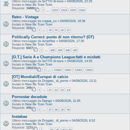
Ultimo messaggio da
SoTTO di nove
«
04/08/2026, 22:25
Inviato in
New Ifix Tcen Tcen
Risposte:
34880
1
2323
2324
2325
2326
…
Retro - Vintage
Ultimo messaggio da
coppia_co
«
04/08/2026, 18:36
Inviato in
New Ifix Tcen Tcen
Risposte:
310
1
18
19
20
21
…
Politically Correct: punto di non ritorno? (OT)
Ultimo messaggio da
Azophfaz
«
04/08/2026, 17:35
Inviato in
New Ifix Tcen Tcen
Risposte:
6607
1
438
439
440
441
…
[O.T.] Serie A e Champions League:fatti e misfatti
Ultimo messaggio da
SoTTO di nove
«
04/08/2026, 14:55
Inviato in
New Ifix Tcen Tcen
Risposte:
190234
1
12680
12681
12682
12683
…
[OT] Mondiali/Europei di calcio
Ultimo messaggio da
Drogato_ di_porno
«
04/08/2026, 13:11
Inviato in
New Ifix Tcen Tcen
Risposte:
349
1
21
22
23
24
…
Pornostar decedute
Ultimo messaggio da
Django
«
04/08/2026, 11:05
Inviato in
New Ifix Tcen Tcen
Risposte:
445
1
27
28
29
30
…
Instabau
Ultimo messaggio da
Drogato_ di_porno
«
04/08/2026, 6:52
Inviato in
New Ifix Tcen Tcen
Risposte:
1231
1
80
81
82
83
…