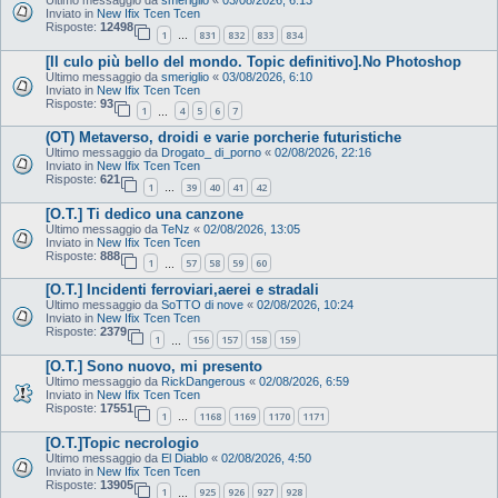
Inviato in
New Ifix Tcen Tcen
Risposte:
12498
1
831
832
833
834
…
[Il culo più bello del mondo. Topic definitivo].No Photoshop
Ultimo messaggio da
smeriglio
«
03/08/2026, 6:10
Inviato in
New Ifix Tcen Tcen
Risposte:
93
1
4
5
6
7
…
(OT) Metaverso, droidi e varie porcherie futuristiche
Ultimo messaggio da
Drogato_ di_porno
«
02/08/2026, 22:16
Inviato in
New Ifix Tcen Tcen
Risposte:
621
1
39
40
41
42
…
[O.T.] Ti dedico una canzone
Ultimo messaggio da
TeNz
«
02/08/2026, 13:05
Inviato in
New Ifix Tcen Tcen
Risposte:
888
1
57
58
59
60
…
[O.T.] Incidenti ferroviari,aerei e stradali
Ultimo messaggio da
SoTTO di nove
«
02/08/2026, 10:24
Inviato in
New Ifix Tcen Tcen
Risposte:
2379
1
156
157
158
159
…
[O.T.] Sono nuovo, mi presento
Ultimo messaggio da
RickDangerous
«
02/08/2026, 6:59
Inviato in
New Ifix Tcen Tcen
Risposte:
17551
1
1168
1169
1170
1171
…
[O.T.]Topic necrologio
Ultimo messaggio da
El Diablo
«
02/08/2026, 4:50
Inviato in
New Ifix Tcen Tcen
Risposte:
13905
1
925
926
927
928
…