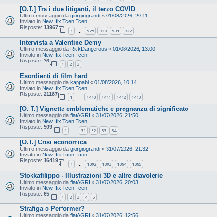
[O.T.] Tra i due litiganti, il terzo COVID
Ultimo messaggio da
giorgiograndi
«
01/08/2026, 20:11
Inviato in
New Ifix Tcen Tcen
Risposte:
13967
1
929
930
931
932
…
Intervista a Valentine Demy
Ultimo messaggio da
RickDangerous
«
01/08/2026, 13:00
Inviato in
New Ifix Tcen Tcen
Risposte:
36
1
2
3
Esordienti di film hard
Ultimo messaggio da
kappabi
«
01/08/2026, 10:14
Inviato in
New Ifix Tcen Tcen
Risposte:
21187
1
1410
1411
1412
1413
…
[O. T.] Vignette emblematiche e pregnanza di significato
Ultimo messaggio da
fiatAGRI
«
31/07/2026, 21:50
Inviato in
New Ifix Tcen Tcen
Risposte:
509
1
31
32
33
34
…
[O.T.] Crisi economica
Ultimo messaggio da
giorgiograndi
«
31/07/2026, 21:32
Inviato in
New Ifix Tcen Tcen
Risposte:
16419
1
1092
1093
1094
1095
…
Stokkafilippo - Illustrazioni 3D e altre diavolerie
Ultimo messaggio da
fiatAGRI
«
31/07/2026, 20:03
Inviato in
New Ifix Tcen Tcen
Risposte:
65
1
2
3
4
5
Strafiga o Performer?
Ultimo messaggio da
fiatAGRI
«
31/07/2026, 12:56