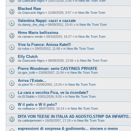
da
Giancarlo Nigro
»
15/07/2026, 0:56
» in
New Ifix Tcen Tcen
Blacked Raw
da
Giancarlo Nigro
»
11/06/2026, 9:57
» in
New Ifix Tcen Tcen
Valentina Nappi: cazzi e cazzate
da
danny_the_dog
»
09/09/2011, 15:41
» in
New Ifix Tcen Tcen
Hime Marie bellissima
da
ramarro verde
»
09/10/2025, 16:27
» in
New Ifix Tcen Tcen
Vive la France: Anissa Kate!!!
da
rufus t
»
28/03/2012, 11:08
» in
New Ifix Tcen Tcen
Elly Clutch
da
Giancarlo Nigro
»
08/08/2026, 13:56
» in
New Ifix Tcen Tcen
Pierre Woodman: serie CASTINGS PRIVATE
da
igor_kolb
»
23/08/2007, 11:04
» in
New Ifix Tcen Tcen
Arriva l'Estate...
da
joker76
»
02/06/2005, 13:29
» in
New Ifix Tcen Tcen
La cara e vecchia Fica, ve la ricordate?
da
El Diablo
»
03/01/2026, 8:00
» in
New Ifix Tcen Tcen
W il pelo o W il pelo?
da
redbaron
»
28/07/2003, 16:14
» in
New Ifix Tcen Tcen
DITA VON TEESE IN ITALIA AD AGOSTO,STRIP DA INFARTO...
da
cattivipensieri
»
16/05/2007, 17:19
» in
New Ifix Tcen Tcen
espressioni di sorpresa & godimento... sincere o meno