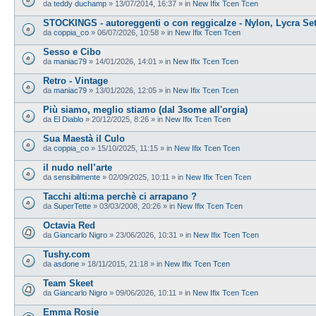
da
teddy duchamp
»
13/07/2014, 16:37
» in
New Ifix Tcen Tcen
STOCKINGS - autoreggenti o con reggicalze - Nylon, Lycra Se
da
coppia_co
»
06/07/2026, 10:58
» in
New Ifix Tcen Tcen
Sesso e Cibo
da
maniac79
»
14/01/2026, 14:01
» in
New Ifix Tcen Tcen
Retro - Vintage
da
maniac79
»
13/01/2026, 12:05
» in
New Ifix Tcen Tcen
Più siamo, meglio stiamo (dal 3some all'orgia)
da
El Diablo
»
20/12/2025, 8:26
» in
New Ifix Tcen Tcen
Sua Maestà il Culo
da
coppia_co
»
15/10/2025, 11:15
» in
New Ifix Tcen Tcen
il nudo nell’arte
da
sensibilmente
»
02/09/2025, 10:11
» in
New Ifix Tcen Tcen
Tacchi alti:ma perchè ci arrapano ?
da
SuperTette
»
03/03/2008, 20:26
» in
New Ifix Tcen Tcen
Octavia Red
da
Giancarlo Nigro
»
23/06/2026, 10:31
» in
New Ifix Tcen Tcen
Tushy.com
da
asdone
»
18/11/2015, 21:18
» in
New Ifix Tcen Tcen
Team Skeet
da
Giancarlo Nigro
»
09/06/2026, 10:11
» in
New Ifix Tcen Tcen
Emma Rosie