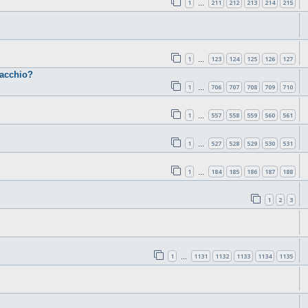
1
211
212
213
214
215
…
1
123
124
125
126
127
…
cacchio?
1
706
707
708
709
710
…
1
557
558
559
560
561
…
1
527
528
529
530
531
…
1
184
185
186
187
188
…
1
2
3
1
1131
1132
1133
1134
1135
…