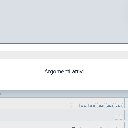
Argomenti attivi
i
1
2322
2323
2324
2325
2326
…
1
2