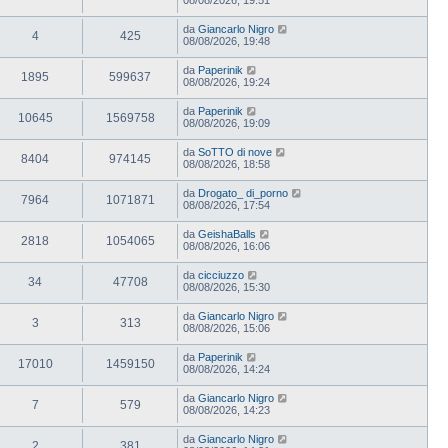
da
Giancarlo Nigro
4
425
08/08/2026, 19:48
da
Paperinik
1895
599637
08/08/2026, 19:24
da
Paperinik
10645
1569758
08/08/2026, 19:09
da
SoTTO di nove
8404
974145
08/08/2026, 18:58
da
Drogato_ di_porno
7964
1071871
08/08/2026, 17:54
da
GeishaBalls
2818
1054065
08/08/2026, 16:06
da
cicciuzzo
34
47708
08/08/2026, 15:30
da
Giancarlo Nigro
3
313
08/08/2026, 15:06
da
Paperinik
17010
1459150
08/08/2026, 14:24
da
Giancarlo Nigro
7
579
08/08/2026, 14:23
da
Giancarlo Nigro
2
381