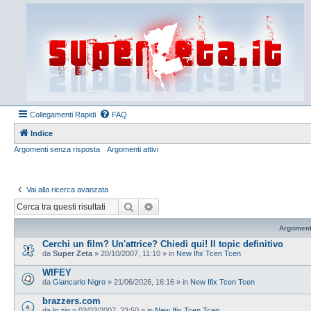
Collegamenti Rapidi
FAQ
Indice
Argomenti senza risposta
Argomenti attivi
Vai alla ricerca avanzata
Cerca
Ricerca avanzata
Argoment
Cerchi un film? Un'attrice? Chiedi qui! Il topic definitivo
da
Super Zeta
»
20/10/2007, 11:10
» in
New Ifix Tcen Tcen
WIFEY
da
Giancarlo Nigro
»
21/06/2026, 16:16
» in
New Ifix Tcen Tcen
brazzers.com
da
lo zio
»
03/03/2007, 23:50
» in
New Ifix Tcen Tcen