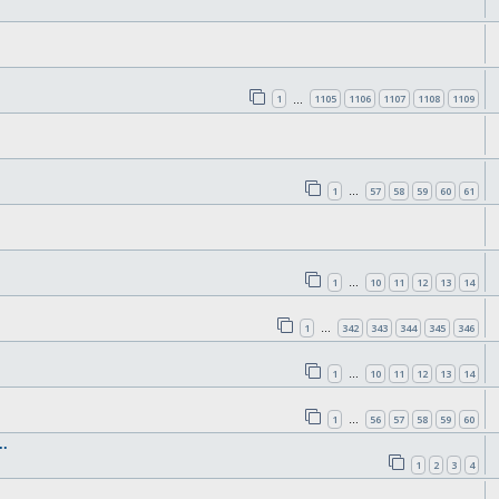
1
1105
1106
1107
1108
1109
…
1
57
58
59
60
61
…
1
10
11
12
13
14
…
1
342
343
344
345
346
…
1
10
11
12
13
14
…
1
56
57
58
59
60
…
.
1
2
3
4