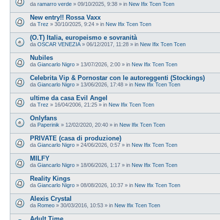
da
ramarro verde
»
09/10/2025, 9:38
» in
New Ifix Tcen Tcen
New entry!! Rossa Vaxx
da
Trez
»
30/10/2025, 9:24
» in
New Ifix Tcen Tcen
(O.T) Italia, europeismo e sovranità
da
OSCAR VENEZIA
»
06/12/2017, 11:28
» in
New Ifix Tcen Tcen
Nubiles
da
Giancarlo Nigro
»
13/07/2026, 2:00
» in
New Ifix Tcen Tcen
Celebrita Vip & Pornostar con le autoreggenti (Stockings)
da
Giancarlo Nigro
»
13/06/2026, 17:48
» in
New Ifix Tcen Tcen
ultime da casa Evil Angel
da
Trez
»
16/04/2006, 21:25
» in
New Ifix Tcen Tcen
Onlyfans
da
Paperinik
»
12/02/2020, 20:40
» in
New Ifix Tcen Tcen
PRIVATE (casa di produzione)
da
Giancarlo Nigro
»
24/06/2026, 0:57
» in
New Ifix Tcen Tcen
MILFY
da
Giancarlo Nigro
»
18/06/2026, 1:17
» in
New Ifix Tcen Tcen
Reality Kings
da
Giancarlo Nigro
»
08/08/2026, 10:37
» in
New Ifix Tcen Tcen
Alexis Crystal
da
Romeo
»
30/03/2016, 10:53
» in
New Ifix Tcen Tcen
Adult Time