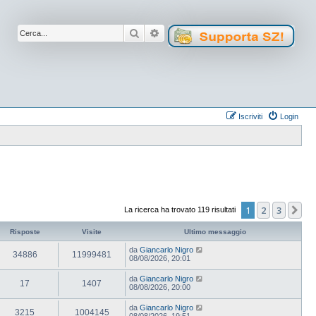
Cerca
Ricerca avanzata
Iscriviti
Login
1
2
3
Pr
La ricerca ha trovato 119 risultati
Risposte
Visite
Ultimo messaggio
da
Giancarlo Nigro
34886
11999481
08/08/2026, 20:01
da
Giancarlo Nigro
17
1407
08/08/2026, 20:00
da
Giancarlo Nigro
3215
1004145
08/08/2026, 19:51