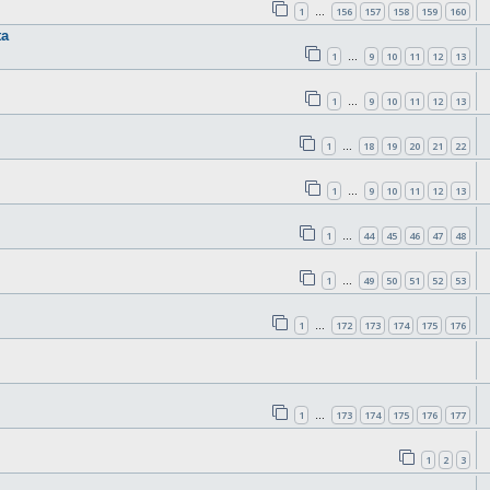
1
156
157
158
159
160
…
ta
1
9
10
11
12
13
…
1
9
10
11
12
13
…
1
18
19
20
21
22
…
1
9
10
11
12
13
…
1
44
45
46
47
48
…
1
49
50
51
52
53
…
1
172
173
174
175
176
…
1
173
174
175
176
177
…
1
2
3