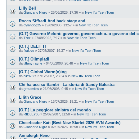
Lilly Bell
da
Giancarlo Nigro
»
26/06/2026, 17:36
» in
New Ifix Tcen Tcen
Rocco Siffredi And back stage and.....
da
dylandog25
»
19/09/2006, 13:57
» in
New Ifix Tcen Tcen
(O.T) Governo Meloni: governo, governicchio..o governo del 
da
Trez
»
27/09/2022, 7:17
» in
New Ifix Tcen Tcen
[O.T.] DELITTI
da
fistlove
»
27/05/2007, 19:37
» in
New Ifix Tcen Tcen
[O.T.] Olimpiadi
da
tiffany rayne
»
04/08/2008, 20:48
» in
New Ifix Tcen Tcen
[O.T.] Global Warm(n)ing
da
nik978
»
27/12/2007, 23:34
» in
New Ifix Tcen Tcen
Chi ha ucciso Bambi - La storia di Sandy Balestra
da
gretamilos
»
21/06/2006, 9:45
» in
New Ifix Tcen Tcen
Lilith Grace
da
Giancarlo Nigro
»
13/07/2026, 19:21
» in
New Ifix Tcen Tcen
[O.T.] La peggiore sinistra del mondo
da
RIDLEY65
»
25/07/2007, 11:58
» in
New Ifix Tcen Tcen
Cheerleader Kait (Best New Starlet 2026 AVN Awards)
da
Giancarlo Nigro
»
02/07/2026, 10:58
» in
New Ifix Tcen Tcen
Annaleigh Reno