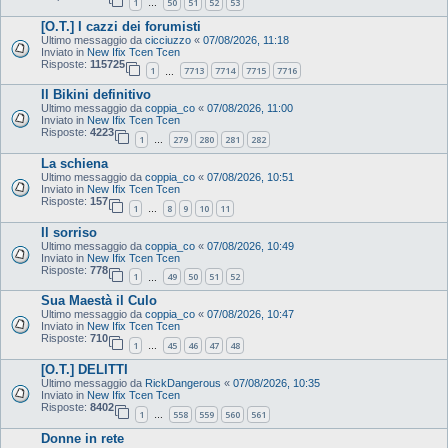
1
50
51
52
53
…
[O.T.] I cazzi dei forumisti
Ultimo messaggio da
cicciuzzo
«
07/08/2026, 11:18
Inviato in
New Ifix Tcen Tcen
Risposte:
115725
1
7713
7714
7715
7716
…
Il Bikini definitivo
Ultimo messaggio da
coppia_co
«
07/08/2026, 11:00
Inviato in
New Ifix Tcen Tcen
Risposte:
4223
1
279
280
281
282
…
La schiena
Ultimo messaggio da
coppia_co
«
07/08/2026, 10:51
Inviato in
New Ifix Tcen Tcen
Risposte:
157
1
8
9
10
11
…
Il sorriso
Ultimo messaggio da
coppia_co
«
07/08/2026, 10:49
Inviato in
New Ifix Tcen Tcen
Risposte:
778
1
49
50
51
52
…
Sua Maestà il Culo
Ultimo messaggio da
coppia_co
«
07/08/2026, 10:47
Inviato in
New Ifix Tcen Tcen
Risposte:
710
1
45
46
47
48
…
[O.T.] DELITTI
Ultimo messaggio da
RickDangerous
«
07/08/2026, 10:35
Inviato in
New Ifix Tcen Tcen
Risposte:
8402
1
558
559
560
561
…
Donne in rete