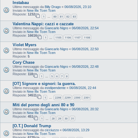
Instabau
Ultimo messaggio da
Billy Drago
«
06/08/2026, 23:10
Inviato in
New Ifix Tcen Tcen
Risposte:
1232
1
80
81
82
83
…
Valentina Nappi: cazzi e cazzate
Ultimo messaggio da
Giancarlo Nigro
«
06/08/2026, 22:54
Inviato in
New Ifix Tcen Tcen
Risposte:
16616
1
1105
1106
1107
1108
…
Violet Myers
Ultimo messaggio da
Giancarlo Nigro
«
06/08/2026, 22:50
Inviato in
New Ifix Tcen Tcen
Risposte:
5
Cory Chase
Ultimo messaggio da
Giancarlo Nigro
«
06/08/2026, 22:48
Inviato in
New Ifix Tcen Tcen
Risposte:
118
1
5
6
7
8
…
[OT] Signore e signori: la guerra.
Ultimo messaggio da
estdipendente
«
06/08/2026, 22:44
Inviato in
New Ifix Tcen Tcen
Risposte:
34511
1
2298
2299
2300
2301
…
Miti del porno degli anni 80 e 90
Ultimo messaggio da
Giancarlo Nigro
«
06/08/2026, 20:32
Inviato in
New Ifix Tcen Tcen
Risposte:
451
1
28
29
30
31
…
[O.T.] Donald Trump
Ultimo messaggio da
cicciuzzo
«
06/08/2026, 13:29
Inviato in
New Ifix Tcen Tcen
Risposte:
6235