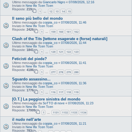
Ultimo messaggio da
Giancarlo Nigro
«
07/08/2026, 12:16
Inviato in
New Ifix Tcen Tcen
Risposte:
219
1
12
13
14
15
…
Il seno più bello del mondo
Ultimo messaggio da
coppia_co
«
07/08/2026, 11:46
Inviato in
New Ifix Tcen Tcen
Risposte:
2426
1
159
160
161
162
…
Clash of the Tits [tettone esagerate e (forse) naturali]
Ultimo messaggio da
coppia_co
«
07/08/2026, 11:44
Inviato in
New Ifix Tcen Tcen
Risposte:
1841
1
120
121
122
123
…
Feticisti del piede?
Ultimo messaggio da
coppia_co
«
07/08/2026, 11:41
Inviato in
New Ifix Tcen Tcen
Risposte:
4186
1
277
278
279
280
…
Sguardo assassino...
Ultimo messaggio da
coppia_co
«
07/08/2026, 11:36
Inviato in
New Ifix Tcen Tcen
Risposte:
1776
1
116
117
118
119
…
[O.T.] La peggiore sinistra del mondo
Ultimo messaggio da
SoTTO di nove
«
07/08/2026, 11:23
Inviato in
New Ifix Tcen Tcen
Risposte:
17009
1
1131
1132
1133
1134
…
il nudo nell’arte
Ultimo messaggio da
coppia_co
«
07/08/2026, 11:21
Inviato in
New Ifix Tcen Tcen
Risposte:
783