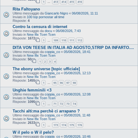
1
413
414
415
416
…
Rita Faltoyano
Ultimo messaggio da
Giancarlo Nigro
«
06/08/2026, 11:11
Inviato in
100 top pornostar all time
Risposte:
4
Contro la censura di internet
Ultimo messaggio da
docu
«
06/08/2026, 7:43
Inviato in
New Ifix Tcen Tcen
Risposte:
1672
1
109
110
111
112
…
DITA VON TEESE IN ITALIA AD AGOSTO,STRIP DA INFARTO....
Ultimo messaggio da
coppia_co
«
05/08/2026, 18:41
Inviato in
New Ifix Tcen Tcen
Risposte:
50
1
2
3
4
The ebony universe [topic ufficiale]
Ultimo messaggio da
coppia_co
«
05/08/2026, 12:13
Inviato in
New Ifix Tcen Tcen
Risposte:
1455
1
95
96
97
98
…
Unghie femminili <3
Ultimo messaggio da
coppia_co
«
05/08/2026, 12:08
Inviato in
New Ifix Tcen Tcen
Risposte:
1095
1
71
72
73
74
…
Tacchi alti:ma perchè ci arrapano ?
Ultimo messaggio da
coppia_co
«
05/08/2026, 11:48
Inviato in
New Ifix Tcen Tcen
Risposte:
2633
1
173
174
175
176
…
W il pelo o W il pelo?
Ultimo messaggio da
coppia_co
«
05/08/2026, 10:46