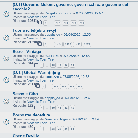
(O.T) Governo Meloni: governo, governicchio..o governo del
cacchio?
Ultimo messaggio da
Drogato_ di_porno
«
07/08/2026, 12:57
Inviato in
New Ifix Tcen Tcen
Risposte:
10641
1
707
708
709
710
…
Fuoriuscite!(abiti sexy)
Ultimo messaggio da
coppia_co
«
07/08/2026, 12:55
Inviato in
New Ifix Tcen Tcen
Risposte:
21390
1
1424
1425
1426
1427
…
Retro - Vintage
Ultimo messaggio da
maniac79
«
07/08/2026, 12:53
Inviato in
New Ifix Tcen Tcen
Risposte:
314
1
18
19
20
21
…
[O.T.] Global Warm(n)ing
Ultimo messaggio da
cicciuzzo
«
07/08/2026, 12:38
Inviato in
New Ifix Tcen Tcen
Risposte:
2813
1
185
186
187
188
…
Sesso e Cibo
Ultimo messaggio da
coppia_co
«
07/08/2026, 12:37
Inviato in
New Ifix Tcen Tcen
Risposte:
192
1
10
11
12
13
…
Pornostar decedute
Ultimo messaggio da
Giancarlo Nigro
«
07/08/2026, 12:19
Inviato in
New Ifix Tcen Tcen
Risposte:
450
1
28
29
30
31
…
Cherie Deville