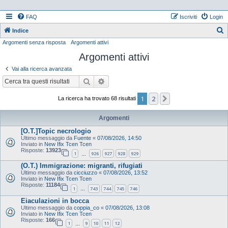
FAQ
Iscriviti
Login
Indice
Argomenti senza risposta
Argomenti attivi
e
Argomenti attivi
r
c
Vai alla ricerca avanzata
a
Cerca
Ricerca avanzata
1
2
Prossimo
La ricerca ha trovato 68 risultati
Argomenti
[O.T.]Topic necrologio
Ultimo messaggio da
Fuente
«
07/08/2026, 14:50
Inviato in
New Ifix Tcen Tcen
Risposte:
13923
1
926
927
928
929
…
(O.T.) Immigrazione: migranti, rifugiati
Ultimo messaggio da
cicciuzzo
«
07/08/2026, 13:52
Inviato in
New Ifix Tcen Tcen
Risposte:
11184
1
743
744
745
746
…
Eiaculazioni in bocca
Ultimo messaggio da
coppia_co
«
07/08/2026, 13:08
Inviato in
New Ifix Tcen Tcen
Risposte:
166
1
9
10
11
12
…