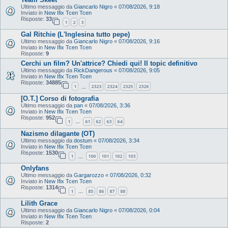
Ultimo messaggio da
Giancarlo Nigro
«
07/08/2026, 9:18
Inviato in
New Ifix Tcen Tcen
Risposte:
33
1
2
3
Gal Ritchie (L'Inglesina tutto pepe)
Ultimo messaggio da
Giancarlo Nigro
«
07/08/2026, 9:16
Inviato in
New Ifix Tcen Tcen
Risposte:
9
Cerchi un film? Un'attrice? Chiedi qui! Il topic definitivo
Ultimo messaggio da
RickDangerous
«
07/08/2026, 9:05
Inviato in
New Ifix Tcen Tcen
Risposte:
34885
1
2323
2324
2325
2326
…
[O.T.] Corso di fotografia
Ultimo messaggio da
pan
«
07/08/2026, 3:36
Inviato in
New Ifix Tcen Tcen
Risposte:
952
1
61
62
63
64
…
Nazismo dilagante (OT)
Ultimo messaggio da
dostum
«
07/08/2026, 3:34
Inviato in
New Ifix Tcen Tcen
Risposte:
1530
1
100
101
102
103
…
Onlyfans
Ultimo messaggio da
Gargarozzo
«
07/08/2026, 0:32
Inviato in
New Ifix Tcen Tcen
Risposte:
1314
1
85
86
87
88
…
Lilith Grace
Ultimo messaggio da
Giancarlo Nigro
«
07/08/2026, 0:04
Inviato in
New Ifix Tcen Tcen
Risposte:
2