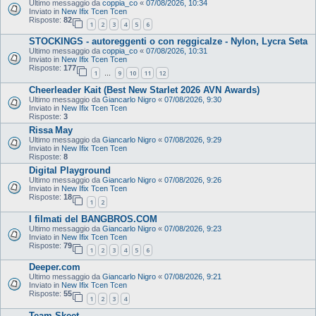
Ultimo messaggio da
coppia_co
«
07/08/2026, 10:34
Inviato in
New Ifix Tcen Tcen
Risposte:
82
1
2
3
4
5
6
STOCKINGS - autoreggenti o con reggicalze - Nylon, Lycra Seta
Ultimo messaggio da
coppia_co
«
07/08/2026, 10:31
Inviato in
New Ifix Tcen Tcen
Risposte:
177
1
9
10
11
12
…
Cheerleader Kait (Best New Starlet 2026 AVN Awards)
Ultimo messaggio da
Giancarlo Nigro
«
07/08/2026, 9:30
Inviato in
New Ifix Tcen Tcen
Risposte:
3
Rissa May
Ultimo messaggio da
Giancarlo Nigro
«
07/08/2026, 9:29
Inviato in
New Ifix Tcen Tcen
Risposte:
8
Digital Playground
Ultimo messaggio da
Giancarlo Nigro
«
07/08/2026, 9:26
Inviato in
New Ifix Tcen Tcen
Risposte:
18
1
2
I filmati del BANGBROS.COM
Ultimo messaggio da
Giancarlo Nigro
«
07/08/2026, 9:23
Inviato in
New Ifix Tcen Tcen
Risposte:
79
1
2
3
4
5
6
Deeper.com
Ultimo messaggio da
Giancarlo Nigro
«
07/08/2026, 9:21
Inviato in
New Ifix Tcen Tcen
Risposte:
55
1
2
3
4
Team Skeet