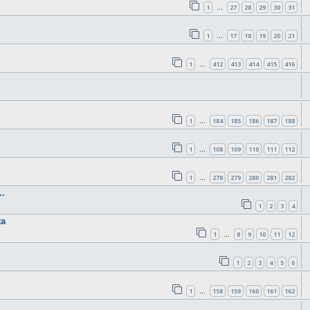
1
27
28
29
30
31
…
1
17
18
19
20
21
…
1
412
413
414
415
416
…
1
184
185
186
187
188
…
1
108
109
110
111
112
…
1
278
279
280
281
282
…
.
1
2
3
4
ta
1
8
9
10
11
12
…
1
2
3
4
5
6
1
158
159
160
161
162
…