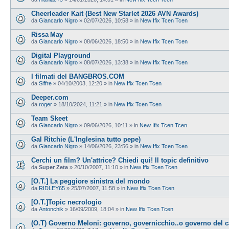
Cheerleader Kait (Best New Starlet 2026 AVN Awards)
da
Giancarlo Nigro
»
02/07/2026, 10:58
» in
New Ifix Tcen Tcen
Rissa May
da
Giancarlo Nigro
»
08/06/2026, 18:50
» in
New Ifix Tcen Tcen
Digital Playground
da
Giancarlo Nigro
»
08/07/2026, 13:38
» in
New Ifix Tcen Tcen
I filmati del BANGBROS.COM
da
Siffre
»
04/10/2003, 12:20
» in
New Ifix Tcen Tcen
Deeper.com
da
roger
»
18/10/2024, 11:21
» in
New Ifix Tcen Tcen
Team Skeet
da
Giancarlo Nigro
»
09/06/2026, 10:11
» in
New Ifix Tcen Tcen
Gal Ritchie (L'Inglesina tutto pepe)
da
Giancarlo Nigro
»
14/06/2026, 23:56
» in
New Ifix Tcen Tcen
Cerchi un film? Un'attrice? Chiedi qui! Il topic definitivo
da
Super Zeta
»
20/10/2007, 11:10
» in
New Ifix Tcen Tcen
[O.T.] La peggiore sinistra del mondo
da
RIDLEY65
»
25/07/2007, 11:58
» in
New Ifix Tcen Tcen
[O.T.]Topic necrologio
da
Antonchik
»
16/09/2009, 18:04
» in
New Ifix Tcen Tcen
(O.T) Governo Meloni: governo, governicchio..o governo del 