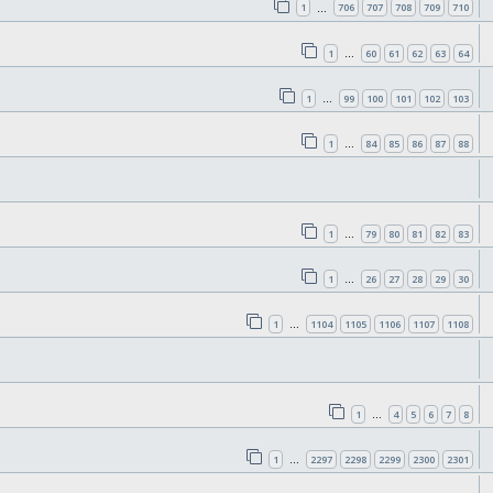
1
706
707
708
709
710
…
1
60
61
62
63
64
…
1
99
100
101
102
103
…
1
84
85
86
87
88
…
1
79
80
81
82
83
…
1
26
27
28
29
30
…
1
1104
1105
1106
1107
1108
…
1
4
5
6
7
8
…
1
2297
2298
2299
2300
2301
…