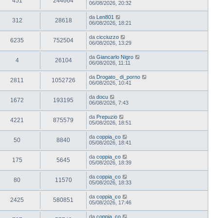
451
244664
06/08/2026, 20:32
da
Len801
312
28618
06/08/2026, 18:21
da
cicciuzzo
6235
752504
06/08/2026, 13:29
da
Giancarlo Nigro
4
26104
06/08/2026, 11:11
da
Drogato_ di_porno
2811
1052726
06/08/2026, 10:41
da
docu
1672
193195
06/08/2026, 7:43
da
Prepuzio
4221
875579
05/08/2026, 18:51
da
coppia_co
50
8840
05/08/2026, 18:41
da
coppia_co
175
5645
05/08/2026, 18:39
da
coppia_co
80
11570
05/08/2026, 18:33
da
coppia_co
2425
580851
05/08/2026, 17:46
da
coppia_co