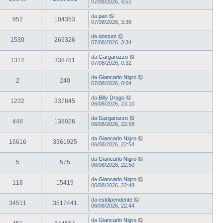
07/08/2026, 4:51
da
pan
952
104353
07/08/2026, 3:36
da
dostum
1530
269326
07/08/2026, 3:34
da
Gargarozzo
1314
338781
07/08/2026, 0:32
da
Giancarlo Nigro
2
240
07/08/2026, 0:04
da
Billy Drago
1232
337845
06/08/2026, 23:10
da
Gargarozzo
448
138026
06/08/2026, 22:58
da
Giancarlo Nigro
16616
3361925
06/08/2026, 22:54
da
Giancarlo Nigro
5
575
06/08/2026, 22:50
da
Giancarlo Nigro
118
15419
06/08/2026, 22:48
da
estdipendente
34511
3517441
06/08/2026, 22:44
da
Giancarlo Nigro