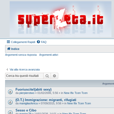
Collegamenti Rapidi
FAQ
Indice
Argomenti senza risposta
Argomenti attivi
Vai alla ricerca avanzata
Cerca
Ricerca avanzata
Argoment
Fuoriuscite!(abiti sexy)
da
pierpierotwo
»
01/02/2006, 5:56
» in
New Ifix Tcen Tcen
(O.T.) Immigrazione: migranti, rifugiati
da
manigliasferica
»
07/09/2015, 9:56
» in
New Ifix Tcen Tcen
Sesso e Cibo
da
maniac79
»
14/01/2026, 14:01
» in
New Ifix Tcen Tcen