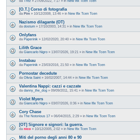
da
Trez
»
27/09/2022, 7:17
» in
New Ifix Tcen Tcen
[O.T.] Corso di fotografia
da
Pim
»
10/12/2008, 13:46
» in
New Ifix Tcen Tcen
Nazismo dilagante (OT)
da
dostum
»
17/10/2003, 14:31
» in
New Ifix Tcen Tcen
Onlyfans
da
Paperinik
»
12/02/2020, 20:40
» in
New Ifix Tcen Tcen
Lilith Grace
da
Giancarlo Nigro
»
13/07/2026, 19:21
» in
New Ifix Tcen Tcen
Instabau
da
Paperinik
»
23/03/2016, 21:50
» in
New Ifix Tcen Tcen
Pornostar decedute
da
Olivia Saint
»
16/02/2007, 14:44
» in
New Ifix Tcen Tcen
Valentina Nappi: cazzi e cazzate
da
danny_the_dog
»
09/09/2011, 15:41
» in
New Ifix Tcen Tcen
Violet Myers
da
Giancarlo Nigro
»
03/07/2026, 0:36
» in
New Ifix Tcen Tcen
Cory Chase
da
The Notorious 17
»
06/04/2015, 2:29
» in
New Ifix Tcen Tcen
[OT] Signore e signori: la guerra.
da
nico
»
10/12/2005, 2:02
» in
New Ifix Tcen Tcen
Miti del porno degli anni 80 e 90