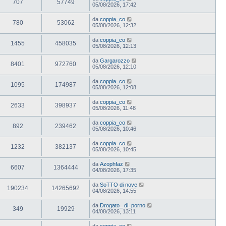
707
57749
05/08/2026, 17:42
da
coppia_co
780
53062
05/08/2026, 12:32
da
coppia_co
1455
458035
05/08/2026, 12:13
da
Gargarozzo
8401
972760
05/08/2026, 12:10
da
coppia_co
1095
174987
05/08/2026, 12:08
da
coppia_co
2633
398937
05/08/2026, 11:48
da
coppia_co
892
239462
05/08/2026, 10:46
da
coppia_co
1232
382137
05/08/2026, 10:45
da
Azophfaz
6607
1364444
04/08/2026, 17:35
da
SoTTO di nove
190234
14265692
04/08/2026, 14:55
da
Drogato_ di_porno
349
19929
04/08/2026, 13:11