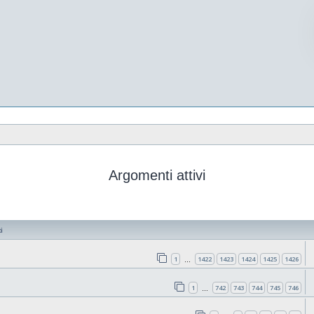
Argomenti attivi
i
1
1422
1423
1424
1425
1426
…
1
742
743
744
745
746
…