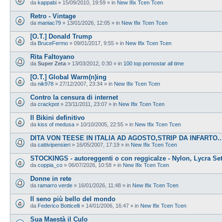
da
kappabi
»
15/09/2010, 19:59
» in
New Ifix Tcen Tcen
Retro - Vintage
da
maniac79
»
13/01/2026, 12:05
» in
New Ifix Tcen Tcen
[O.T.] Donald Trump
da
BruceFermo
»
09/01/2017, 9:55
» in
New Ifix Tcen Tcen
Rita Faltoyano
da
Super Zeta
»
13/03/2012, 0:30
» in
100 top pornostar all time
[O.T.] Global Warm(n)ing
da
nik978
»
27/12/2007, 23:34
» in
New Ifix Tcen Tcen
Contro la censura di internet
da
crackpot
»
23/11/2011, 23:07
» in
New Ifix Tcen Tcen
Il Bikini definitivo
da
kiss of medusa
»
10/10/2005, 22:55
» in
New Ifix Tcen Tcen
DITA VON TEESE IN ITALIA AD AGOSTO,STRIP DA INFARTO...
da
cattivipensieri
»
16/05/2007, 17:19
» in
New Ifix Tcen Tcen
STOCKINGS - autoreggenti o con reggicalze - Nylon, Lycra Se
da
coppia_co
»
06/07/2026, 10:58
» in
New Ifix Tcen Tcen
Donne in rete
da
ramarro verde
»
16/01/2026, 11:48
» in
New Ifix Tcen Tcen
Il seno più bello del mondo
da
Federico Botticelli
»
14/01/2006, 16:47
» in
New Ifix Tcen Tcen
Sua Maestà il Culo