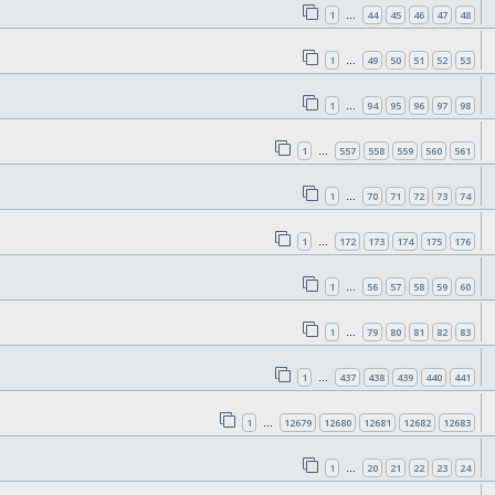
1
44
45
46
47
48
…
1
49
50
51
52
53
…
1
94
95
96
97
98
…
1
557
558
559
560
561
…
1
70
71
72
73
74
…
1
172
173
174
175
176
…
1
56
57
58
59
60
…
1
79
80
81
82
83
…
1
437
438
439
440
441
…
1
12679
12680
12681
12682
12683
…
1
20
21
22
23
24
…