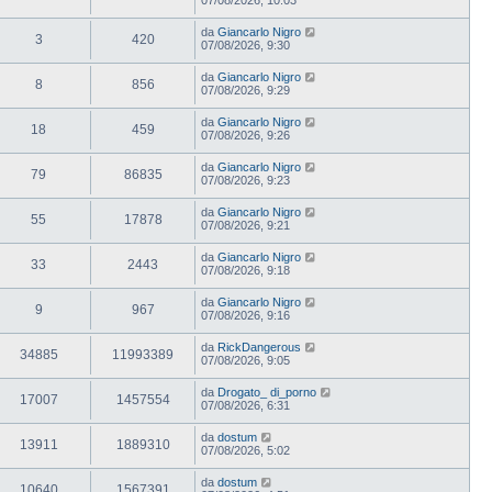
da
Giancarlo Nigro
3
420
07/08/2026, 9:30
da
Giancarlo Nigro
8
856
07/08/2026, 9:29
da
Giancarlo Nigro
18
459
07/08/2026, 9:26
da
Giancarlo Nigro
79
86835
07/08/2026, 9:23
da
Giancarlo Nigro
55
17878
07/08/2026, 9:21
da
Giancarlo Nigro
33
2443
07/08/2026, 9:18
da
Giancarlo Nigro
9
967
07/08/2026, 9:16
da
RickDangerous
34885
11993389
07/08/2026, 9:05
da
Drogato_ di_porno
17007
1457554
07/08/2026, 6:31
da
dostum
13911
1889310
07/08/2026, 5:02
da
dostum
10640
1567391