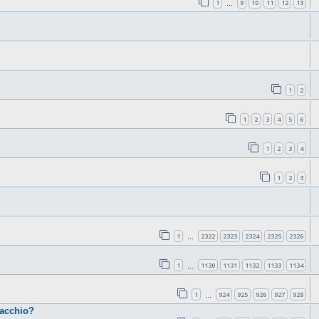
1
9
10
11
12
13
…
1
2
1
2
3
4
5
6
1
2
3
4
1
2
3
1
2322
2323
2324
2325
2326
…
1
1130
1131
1132
1133
1134
…
1
924
925
926
927
928
…
cacchio?