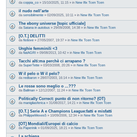
da
coppia_co
»
15/10/2025, 11:15
» in
New Ifix Tcen Tcen
il nudo nell’arte
da
sensibilmente
»
02/09/2025, 10:11
» in
New Ifix Tcen Tcen
The ebony universe [topic ufficiale]
da
Satana in autobus
»
29/09/2008, 14:38
» in
New Ifix Tcen Tcen
[O.T.] DELITTI
da
fistlove
»
27/05/2007, 19:37
» in
New Ifix Tcen Tcen
Unghie femminili <3
da
fiatAGRI
»
09/08/2013, 10:42
» in
New Ifix Tcen Tcen
Tacchi alti:ma perchè ci arrapano ?
da
SuperTette
»
03/03/2008, 20:26
» in
New Ifix Tcen Tcen
W il pelo o W il pelo?
da
redbaron
»
28/07/2003, 16:14
» in
New Ifix Tcen Tcen
Le rosse sono meglio o ...???
da
Ballman
»
12/12/2007, 11:24
» in
New Ifix Tcen Tcen
Politically Correct: punto di non ritorno? (OT)
da
manigliasferica
»
31/08/2017, 14:21
» in
New Ifix Tcen Tcen
[O.T.] Serie A e Champions League:fatti e misfatti
da
PhilippeMexes5
»
10/09/2006, 12:34
» in
New Ifix Tcen Tcen
[OT] Mondiali/Europei di calcio
da
Paperinik
»
01/09/2025, 18:21
» in
New Ifix Tcen Tcen
La schiena