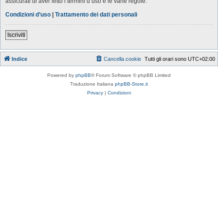
assicurati di aver letto i termini d’uso e le varie regole.
Condizioni d’uso
|
Trattamento dei dati personali
Iscriviti
Indice
Cancella cookie
Tutti gli orari sono
UTC+02:00
Powered by
phpBB
® Forum Software © phpBB Limited
Traduzione Italiana
phpBB-Store.it
Privacy
|
Condizioni