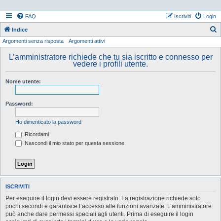
FAQ
Iscriviti
Login
Indice
Argomenti senza risposta
Argomenti attivi
e
r
L’amministratore richiede che tu sia iscritto e connesso per
vedere i profili utente.
c
a
Nome utente:
Password:
Ho dimenticato la password
Ricordami
Nascondi il mio stato per questa sessione
ISCRIVITI
Per eseguire il login devi essere registrato. La registrazione richiede solo
pochi secondi e garantisce l’accesso alle funzioni avanzate. L’amministratore
può anche dare permessi speciali agli utenti. Prima di eseguire il login