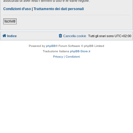
assicurati di aver letto i termini d’uso e le varie regole.
Condizioni d’uso
|
Trattamento dei dati personali
Iscriviti
Indice
Cancella cookie
Tutti gli orari sono
UTC+02:00
Powered by
phpBB
® Forum Software © phpBB Limited
Traduzione Italiana
phpBB-Store.it
Privacy
|
Condizioni