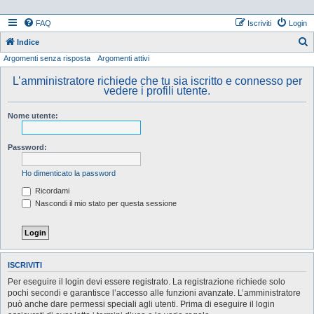
FAQ
Iscriviti
Login
Indice
Argomenti senza risposta
Argomenti attivi
e
r
L’amministratore richiede che tu sia iscritto e connesso per
vedere i profili utente.
c
a
Nome utente:
Password:
Ho dimenticato la password
Ricordami
Nascondi il mio stato per questa sessione
ISCRIVITI
Per eseguire il login devi essere registrato. La registrazione richiede solo
pochi secondi e garantisce l’accesso alle funzioni avanzate. L’amministratore
può anche dare permessi speciali agli utenti. Prima di eseguire il login