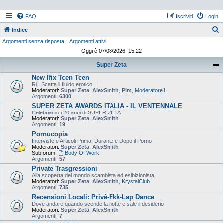
FAQ
Iscriviti
Login
Indice
Argomenti senza risposta
Argomenti attivi
e
Oggi è 07/08/2026, 15:22
r
Super Zeta
c
New Ifix Tcen Tcen
a
Ri...Scatta il fluido erotico...
Moderatori:
Super Zeta
,
AlexSmith
,
Pim
,
Moderatore1
Argomenti:
6300
SUPER ZETA AWARDS ITALIA - IL VENTENNALE
Celebriamo i 20 anni di SUPER ZETA
Moderatori:
Super Zeta
,
AlexSmith
Argomenti:
19
Pornucopia
Interviste e Articoli Prima, Durante e Dopo il Porno
Moderatori:
Super Zeta
,
AlexSmith
Subforum:
Body Of Work
Argomenti:
57
Private Trasgressioni
Alla scoperta del mondo scambista ed esibizionista.
Moderatori:
Super Zeta
,
AlexSmith
,
KrystalClub
Argomenti:
735
Recensioni Locali: Privè-Fkk-Lap Dance
Dove andare quando scende la notte e sale il desiderio
Moderatori:
Super Zeta
,
AlexSmith
Argomenti:
7