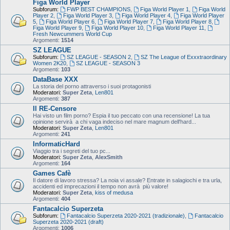
Figa World Player
Subforum:
FWP BEST CHAMPIONS
,
Figa World Player 1
,
Figa World
Player 2
,
Figa World Player 3
,
Figa World Player 4
,
Figa World Player
5
,
Figa World Player 6
,
Figa World Player 7
,
Figa World Player 8
,
Figa World Player 9
,
Figa World Player 10
,
Figa World Player 11
,
Fresh Newcummers World Cup
Argomenti:
1514
SZ LEAGUE
Subforum:
SZ LEAGUE - SEASON 2
,
SZ The League of Exxxtraordinary
Women 2K20
,
SZ LEAGUE - SEASON 3
Argomenti:
103
DataBase XXX
La storia del porno attraverso i suoi protagonisti
Moderatori:
Super Zeta
,
Len801
Argomenti:
387
Il RE-Censore
Hai visto un film porno? Espia il tuo peccato con una recensione! La tua
opinione servirà a chi vaga indeciso nel mare magnum dell'hard...
Moderatori:
Super Zeta
,
Len801
Argomenti:
241
InformaticHard
Viaggio tra i segreti del tuo pc...
Moderatori:
Super Zeta
,
AlexSmith
Argomenti:
164
Games Cafè
Il datore di lavoro stressa? La noia vi assale? Entrate in salagiochi e tra urla,
accidenti ed imprecazioni il tempo non avrà più valore!
Moderatori:
Super Zeta
,
kiss of medusa
Argomenti:
404
Fantacalcio Superzeta
Subforum:
Fantacalcio Superzeta 2020-2021 (tradizionale)
,
Fantacalcio
Superzeta 2020-2021 (draft)
Argomenti:
1006