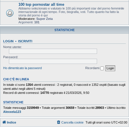
100 top pornostar all time
Abbiamo selezionato e valutato le 100 più importanti star del porno femminile
internazionale di ogni tempo. Foto, biografia, voti. Tutto quanto ha fatto la
storia del porno è qui
Moderatore:
Super Zeta
Argomenti:
101
STATISTICHE
LOGIN
•
ISCRIVITI
Nome utente:
Password:
Ho dimenticato la password
Ricordami
CHI C’È IN LINEA
In totale ci sono
1354
utenti connessi : 2 registrati, 0 nascosti e 1352 ospiti (basato sugli
utenti attivi negli ultimi 5 minuti)
Record di utenti connessi:
14770
registrato il 21/03/2026, 9:50
STATISTICHE
Totale messaggi
3159949
• Totale argomenti
30659
• Totale iscritti
28903
• Ultimo iscritto
Alexxela123
Indice
Cancella cookie
Tutti gli orari sono
UTC+02:00