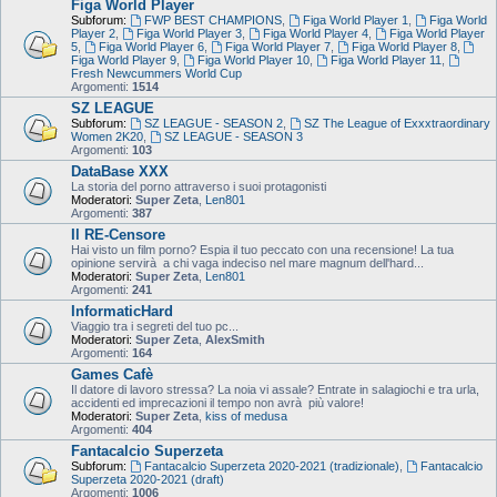
Figa World Player
Subforum:
FWP BEST CHAMPIONS
,
Figa World Player 1
,
Figa World
Player 2
,
Figa World Player 3
,
Figa World Player 4
,
Figa World Player
5
,
Figa World Player 6
,
Figa World Player 7
,
Figa World Player 8
,
Figa World Player 9
,
Figa World Player 10
,
Figa World Player 11
,
Fresh Newcummers World Cup
Argomenti:
1514
SZ LEAGUE
Subforum:
SZ LEAGUE - SEASON 2
,
SZ The League of Exxxtraordinary
Women 2K20
,
SZ LEAGUE - SEASON 3
Argomenti:
103
DataBase XXX
La storia del porno attraverso i suoi protagonisti
Moderatori:
Super Zeta
,
Len801
Argomenti:
387
Il RE-Censore
Hai visto un film porno? Espia il tuo peccato con una recensione! La tua
opinione servirà a chi vaga indeciso nel mare magnum dell'hard...
Moderatori:
Super Zeta
,
Len801
Argomenti:
241
InformaticHard
Viaggio tra i segreti del tuo pc...
Moderatori:
Super Zeta
,
AlexSmith
Argomenti:
164
Games Cafè
Il datore di lavoro stressa? La noia vi assale? Entrate in salagiochi e tra urla,
accidenti ed imprecazioni il tempo non avrà più valore!
Moderatori:
Super Zeta
,
kiss of medusa
Argomenti:
404
Fantacalcio Superzeta
Subforum:
Fantacalcio Superzeta 2020-2021 (tradizionale)
,
Fantacalcio
Superzeta 2020-2021 (draft)
Argomenti:
1006