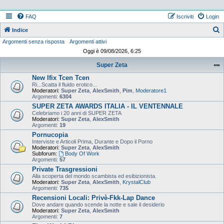
FAQ
Iscriviti
Login
Indice
Argomenti senza risposta
Argomenti attivi
e
Oggi è 09/08/2026, 6:25
r
Super Zeta
c
New Ifix Tcen Tcen
a
Ri...Scatta il fluido erotico...
Moderatori:
Super Zeta
,
AlexSmith
,
Pim
,
Moderatore1
Argomenti:
6304
SUPER ZETA AWARDS ITALIA - IL VENTENNALE
Celebriamo i 20 anni di SUPER ZETA
Moderatori:
Super Zeta
,
AlexSmith
Argomenti:
19
Pornucopia
Interviste e Articoli Prima, Durante e Dopo il Porno
Moderatori:
Super Zeta
,
AlexSmith
Subforum:
Body Of Work
Argomenti:
57
Private Trasgressioni
Alla scoperta del mondo scambista ed esibizionista.
Moderatori:
Super Zeta
,
AlexSmith
,
KrystalClub
Argomenti:
735
Recensioni Locali: Privè-Fkk-Lap Dance
Dove andare quando scende la notte e sale il desiderio
Moderatori:
Super Zeta
,
AlexSmith
Argomenti:
7