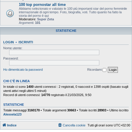
100 top pornostar all time
Abbiamo selezionato e valutato le 100 più importanti star del porno femminile
internazionale di ogni tempo. Foto, biografia, voti. Tutto quanto ha fatto la
storia del porno è qui
Moderatore:
Super Zeta
Argomenti:
101
STATISTICHE
LOGIN
•
ISCRIVITI
Nome utente:
Password:
Ho dimenticato la password
Ricordami
CHI C’È IN LINEA
In totale ci sono
1400
utenti connessi : 2 registrati, 0 nascosti e 1398 ospiti (basato sugli
utenti attivi negli ultimi 5 minuti)
Record di utenti connessi:
14770
registrato il 21/03/2026, 9:50
STATISTICHE
Totale messaggi
3160170
• Totale argomenti
30663
• Totale iscritti
28903
• Ultimo iscritto
Alexxela123
Indice
Cancella cookie
Tutti gli orari sono
UTC+02:00