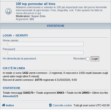
100 top pornostar all time
Abbiamo selezionato e valutato le 100 più importanti star del porno femminile
internazionale di ogni tempo. Foto, biografia, voti. Tutto quanto ha fatto la
storia del porno è qui
Moderatore:
Super Zeta
Argomenti:
101
STATISTICHE
LOGIN
•
ISCRIVITI
Nome utente:
Password:
Ho dimenticato la password
Ricordami
CHI C’È IN LINEA
In totale ci sono
1432
utenti connessi : 2 registrati, 0 nascosti e 1430 ospiti (basato sugli
utenti attivi negli ultimi 5 minuti)
Record di utenti connessi:
14770
registrato il 21/03/2026, 9:50
STATISTICHE
Totale messaggi
3160170
• Totale argomenti
30663
• Totale iscritti
28903
• Ultimo iscritto
Alexxela123
Indice
Cancella cookie
Tutti gli orari sono
UTC+02:00