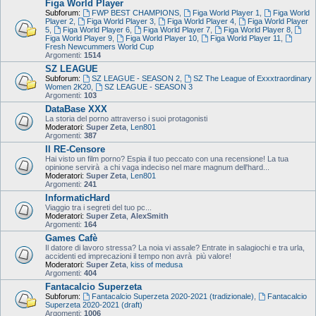
Figa World Player
Subforum:
FWP BEST CHAMPIONS
,
Figa World Player 1
,
Figa World
Player 2
,
Figa World Player 3
,
Figa World Player 4
,
Figa World Player
5
,
Figa World Player 6
,
Figa World Player 7
,
Figa World Player 8
,
Figa World Player 9
,
Figa World Player 10
,
Figa World Player 11
,
Fresh Newcummers World Cup
Argomenti:
1514
SZ LEAGUE
Subforum:
SZ LEAGUE - SEASON 2
,
SZ The League of Exxxtraordinary
Women 2K20
,
SZ LEAGUE - SEASON 3
Argomenti:
103
DataBase XXX
La storia del porno attraverso i suoi protagonisti
Moderatori:
Super Zeta
,
Len801
Argomenti:
387
Il RE-Censore
Hai visto un film porno? Espia il tuo peccato con una recensione! La tua
opinione servirà a chi vaga indeciso nel mare magnum dell'hard...
Moderatori:
Super Zeta
,
Len801
Argomenti:
241
InformaticHard
Viaggio tra i segreti del tuo pc...
Moderatori:
Super Zeta
,
AlexSmith
Argomenti:
164
Games Cafè
Il datore di lavoro stressa? La noia vi assale? Entrate in salagiochi e tra urla,
accidenti ed imprecazioni il tempo non avrà più valore!
Moderatori:
Super Zeta
,
kiss of medusa
Argomenti:
404
Fantacalcio Superzeta
Subforum:
Fantacalcio Superzeta 2020-2021 (tradizionale)
,
Fantacalcio
Superzeta 2020-2021 (draft)
Argomenti:
1006