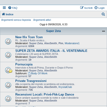
FAQ
Iscriviti
Login
Indice
Argomenti senza risposta
Argomenti attivi
e
Oggi è 09/08/2026, 6:33
r
Super Zeta
c
New Ifix Tcen Tcen
a
Ri...Scatta il fluido erotico...
Moderatori:
Super Zeta
,
AlexSmith
,
Pim
,
Moderatore1
Argomenti:
6304
SUPER ZETA AWARDS ITALIA - IL VENTENNALE
Celebriamo i 20 anni di SUPER ZETA
Moderatori:
Super Zeta
,
AlexSmith
Argomenti:
19
Pornucopia
Interviste e Articoli Prima, Durante e Dopo il Porno
Moderatori:
Super Zeta
,
AlexSmith
Subforum:
Body Of Work
Argomenti:
57
Private Trasgressioni
Alla scoperta del mondo scambista ed esibizionista.
Moderatori:
Super Zeta
,
AlexSmith
,
KrystalClub
Argomenti:
735
Recensioni Locali: Privè-Fkk-Lap Dance
Dove andare quando scende la notte e sale il desiderio
Moderatori:
Super Zeta
,
AlexSmith
Argomenti:
7