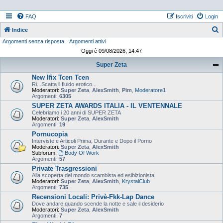
FAQ
Iscriviti
Login
Indice
Argomenti senza risposta
Argomenti attivi
e
Oggi è 09/08/2026, 14:47
r
Super Zeta
c
New Ifix Tcen Tcen
a
Ri...Scatta il fluido erotico...
Moderatori:
Super Zeta
,
AlexSmith
,
Pim
,
Moderatore1
Argomenti:
6305
SUPER ZETA AWARDS ITALIA - IL VENTENNALE
Celebriamo i 20 anni di SUPER ZETA
Moderatori:
Super Zeta
,
AlexSmith
Argomenti:
19
Pornucopia
Interviste e Articoli Prima, Durante e Dopo il Porno
Moderatori:
Super Zeta
,
AlexSmith
Subforum:
Body Of Work
Argomenti:
57
Private Trasgressioni
Alla scoperta del mondo scambista ed esibizionista.
Moderatori:
Super Zeta
,
AlexSmith
,
KrystalClub
Argomenti:
735
Recensioni Locali: Privè-Fkk-Lap Dance
Dove andare quando scende la notte e sale il desiderio
Moderatori:
Super Zeta
,
AlexSmith
Argomenti:
7