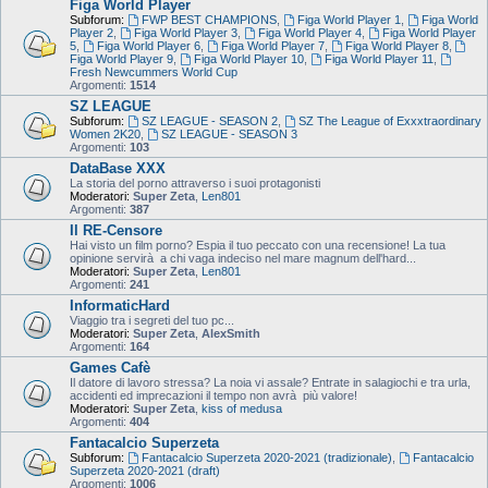
Figa World Player
Subforum:
FWP BEST CHAMPIONS
,
Figa World Player 1
,
Figa World
Player 2
,
Figa World Player 3
,
Figa World Player 4
,
Figa World Player
5
,
Figa World Player 6
,
Figa World Player 7
,
Figa World Player 8
,
Figa World Player 9
,
Figa World Player 10
,
Figa World Player 11
,
Fresh Newcummers World Cup
Argomenti:
1514
SZ LEAGUE
Subforum:
SZ LEAGUE - SEASON 2
,
SZ The League of Exxxtraordinary
Women 2K20
,
SZ LEAGUE - SEASON 3
Argomenti:
103
DataBase XXX
La storia del porno attraverso i suoi protagonisti
Moderatori:
Super Zeta
,
Len801
Argomenti:
387
Il RE-Censore
Hai visto un film porno? Espia il tuo peccato con una recensione! La tua
opinione servirà a chi vaga indeciso nel mare magnum dell'hard...
Moderatori:
Super Zeta
,
Len801
Argomenti:
241
InformaticHard
Viaggio tra i segreti del tuo pc...
Moderatori:
Super Zeta
,
AlexSmith
Argomenti:
164
Games Cafè
Il datore di lavoro stressa? La noia vi assale? Entrate in salagiochi e tra urla,
accidenti ed imprecazioni il tempo non avrà più valore!
Moderatori:
Super Zeta
,
kiss of medusa
Argomenti:
404
Fantacalcio Superzeta
Subforum:
Fantacalcio Superzeta 2020-2021 (tradizionale)
,
Fantacalcio
Superzeta 2020-2021 (draft)
Argomenti:
1006