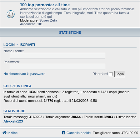
100 top pornostar all time
Abbiamo selezionato e valutato le 100 più importanti star del porno femminile
internazionale di ogni tempo. Foto, biografia, voti. Tutto quanto ha fatto la
storia del porno è qui
Moderatore:
Super Zeta
Argomenti:
101
STATISTICHE
LOGIN
•
ISCRIVITI
Nome utente:
Password:
Ho dimenticato la password
Ricordami
CHI C’È IN LINEA
In totale ci sono
1434
utenti connessi : 2 registrati, 1 nascosto e 1431 ospiti (basato
sugli utenti attivi negli ultimi 5 minuti)
Record di utenti connessi:
14770
registrato il 21/03/2026, 9:50
STATISTICHE
Totale messaggi
3160202
• Totale argomenti
30664
• Totale iscritti
28903
• Ultimo iscritto
Alexxela123
Indice
Cancella cookie
Tutti gli orari sono
UTC+02:00