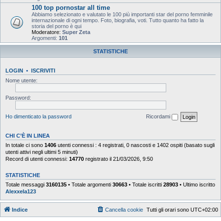
100 top pornostar all time
Abbiamo selezionato e valutato le 100 più importanti star del porno femminile
internazionale di ogni tempo. Foto, biografia, voti. Tutto quanto ha fatto la
storia del porno è qui
Moderatore:
Super Zeta
Argomenti:
101
STATISTICHE
LOGIN
•
ISCRIVITI
Nome utente:
Password:
Ho dimenticato la password
Ricordami
CHI C’È IN LINEA
In totale ci sono
1406
utenti connessi : 4 registrati, 0 nascosti e 1402 ospiti (basato sugli
utenti attivi negli ultimi 5 minuti)
Record di utenti connessi:
14770
registrato il 21/03/2026, 9:50
STATISTICHE
Totale messaggi
3160135
• Totale argomenti
30663
• Totale iscritti
28903
• Ultimo iscritto
Alexxela123
Indice
Cancella cookie
Tutti gli orari sono
UTC+02:00