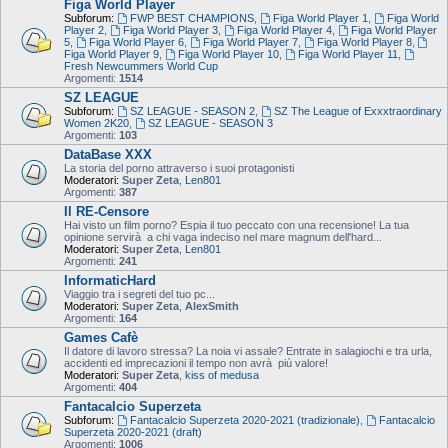
Figa World Player
Subforum:
FWP BEST CHAMPIONS
,
Figa World Player 1
,
Figa World
Player 2
,
Figa World Player 3
,
Figa World Player 4
,
Figa World Player
5
,
Figa World Player 6
,
Figa World Player 7
,
Figa World Player 8
,
Figa World Player 9
,
Figa World Player 10
,
Figa World Player 11
,
Fresh Newcummers World Cup
Argomenti:
1514
SZ LEAGUE
Subforum:
SZ LEAGUE - SEASON 2
,
SZ The League of Exxxtraordinary
Women 2K20
,
SZ LEAGUE - SEASON 3
Argomenti:
103
DataBase XXX
La storia del porno attraverso i suoi protagonisti
Moderatori:
Super Zeta
,
Len801
Argomenti:
387
Il RE-Censore
Hai visto un film porno? Espia il tuo peccato con una recensione! La tua
opinione servirà a chi vaga indeciso nel mare magnum dell'hard...
Moderatori:
Super Zeta
,
Len801
Argomenti:
241
InformaticHard
Viaggio tra i segreti del tuo pc...
Moderatori:
Super Zeta
,
AlexSmith
Argomenti:
164
Games Cafè
Il datore di lavoro stressa? La noia vi assale? Entrate in salagiochi e tra urla,
accidenti ed imprecazioni il tempo non avrà più valore!
Moderatori:
Super Zeta
,
kiss of medusa
Argomenti:
404
Fantacalcio Superzeta
Subforum:
Fantacalcio Superzeta 2020-2021 (tradizionale)
,
Fantacalcio
Superzeta 2020-2021 (draft)
Argomenti:
1006