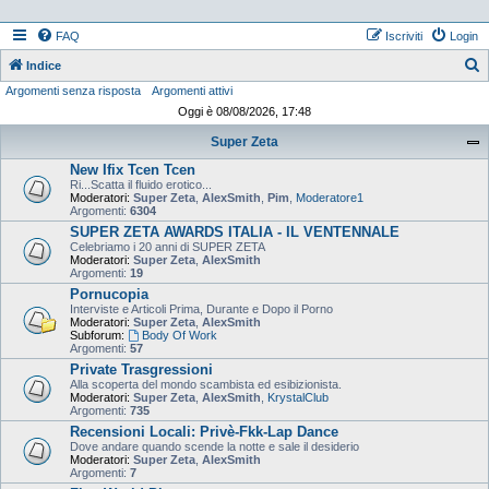
FAQ
Iscriviti
Login
Indice
Argomenti senza risposta
Argomenti attivi
e
Oggi è 08/08/2026, 17:48
r
Super Zeta
c
New Ifix Tcen Tcen
a
Ri...Scatta il fluido erotico...
Moderatori:
Super Zeta
,
AlexSmith
,
Pim
,
Moderatore1
Argomenti:
6304
SUPER ZETA AWARDS ITALIA - IL VENTENNALE
Celebriamo i 20 anni di SUPER ZETA
Moderatori:
Super Zeta
,
AlexSmith
Argomenti:
19
Pornucopia
Interviste e Articoli Prima, Durante e Dopo il Porno
Moderatori:
Super Zeta
,
AlexSmith
Subforum:
Body Of Work
Argomenti:
57
Private Trasgressioni
Alla scoperta del mondo scambista ed esibizionista.
Moderatori:
Super Zeta
,
AlexSmith
,
KrystalClub
Argomenti:
735
Recensioni Locali: Privè-Fkk-Lap Dance
Dove andare quando scende la notte e sale il desiderio
Moderatori:
Super Zeta
,
AlexSmith
Argomenti:
7