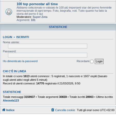
100 top pornostar all time
Abbiamo selezionato e valutato le 100 più importanti star del porno femminile
internazionale di ogni tempo. Foto, biografia, voti. Tutto quanto ha fatto la
storia del porno è qui
Moderatore:
Super Zeta
Argomenti:
101
STATISTICHE
LOGIN
•
ISCRIVITI
Nome utente:
Password:
Ho dimenticato la password
Ricordami
CHI C’È IN LINEA
In totale ci sono
1613
utenti connessi : 5 registrati, 1 nascosto e 1607 ospiti (basato
sugli utenti attivi negli ultimi 5 minuti)
Record di utenti connessi:
14770
registrato il 21/03/2026, 9:50
STATISTICHE
Totale messaggi
3159937
• Totale argomenti
30659
• Totale iscritti
28903
• Ultimo iscritto
Alexxela123
Indice
Cancella cookie
Tutti gli orari sono
UTC+02:00