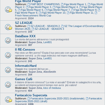
Figa World Player
Subforum:
FWP BEST CHAMPIONS
,
Figa World Player 1
,
Figa World
Player 2
,
Figa World Player 3
,
Figa World Player 4
,
Figa World Player
5
,
Figa World Player 6
,
Figa World Player 7
,
Figa World Player 8
,
Figa World Player 9
,
Figa World Player 10
,
Figa World Player 11
,
Fresh Newcummers World Cup
Argomenti:
1514
SZ LEAGUE
Subforum:
SZ LEAGUE - SEASON 2
,
SZ The League of Exxxtraordinary
Women 2K20
,
SZ LEAGUE - SEASON 3
Argomenti:
103
DataBase XXX
La storia del porno attraverso i suoi protagonisti
Moderatori:
Super Zeta
,
Len801
Argomenti:
387
Il RE-Censore
Hai visto un film porno? Espia il tuo peccato con una recensione! La tua
opinione servirà a chi vaga indeciso nel mare magnum dell'hard...
Moderatori:
Super Zeta
,
Len801
Argomenti:
241
InformaticHard
Viaggio tra i segreti del tuo pc...
Moderatori:
Super Zeta
,
AlexSmith
Argomenti:
164
Games Cafè
Il datore di lavoro stressa? La noia vi assale? Entrate in salagiochi e tra urla,
accidenti ed imprecazioni il tempo non avrà più valore!
Moderatori:
Super Zeta
,
kiss of medusa
Argomenti:
404
Fantacalcio Superzeta
Subforum:
Fantacalcio Superzeta 2020-2021 (tradizionale)
,
Fantacalcio
Superzeta 2020-2021 (draft)
Argomenti:
1006