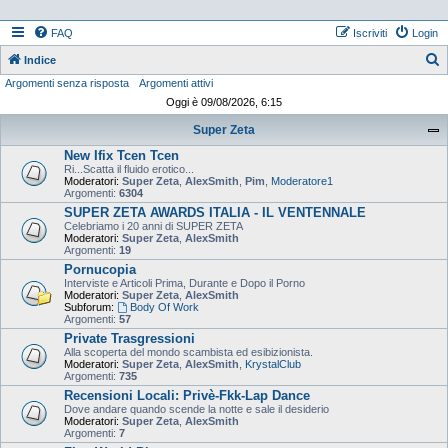
FAQ
Iscriviti
Login
Indice
Argomenti senza risposta
Argomenti attivi
e
Oggi è 09/08/2026, 6:15
r
Super Zeta
c
New Ifix Tcen Tcen
a
Ri...Scatta il fluido erotico...
Moderatori:
Super Zeta
,
AlexSmith
,
Pim
,
Moderatore1
Argomenti:
6304
SUPER ZETA AWARDS ITALIA - IL VENTENNALE
Celebriamo i 20 anni di SUPER ZETA
Moderatori:
Super Zeta
,
AlexSmith
Argomenti:
19
Pornucopia
Interviste e Articoli Prima, Durante e Dopo il Porno
Moderatori:
Super Zeta
,
AlexSmith
Subforum:
Body Of Work
Argomenti:
57
Private Trasgressioni
Alla scoperta del mondo scambista ed esibizionista.
Moderatori:
Super Zeta
,
AlexSmith
,
KrystalClub
Argomenti:
735
Recensioni Locali: Privè-Fkk-Lap Dance
Dove andare quando scende la notte e sale il desiderio
Moderatori:
Super Zeta
,
AlexSmith
Argomenti:
7