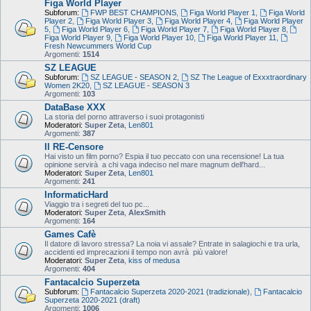
Figa World Player
Subforum:
FWP BEST CHAMPIONS
,
Figa World Player 1
,
Figa World
Player 2
,
Figa World Player 3
,
Figa World Player 4
,
Figa World Player
5
,
Figa World Player 6
,
Figa World Player 7
,
Figa World Player 8
,
Figa World Player 9
,
Figa World Player 10
,
Figa World Player 11
,
Fresh Newcummers World Cup
Argomenti:
1514
SZ LEAGUE
Subforum:
SZ LEAGUE - SEASON 2
,
SZ The League of Exxxtraordinary
Women 2K20
,
SZ LEAGUE - SEASON 3
Argomenti:
103
DataBase XXX
La storia del porno attraverso i suoi protagonisti
Moderatori:
Super Zeta
,
Len801
Argomenti:
387
Il RE-Censore
Hai visto un film porno? Espia il tuo peccato con una recensione! La tua
opinione servirà a chi vaga indeciso nel mare magnum dell'hard...
Moderatori:
Super Zeta
,
Len801
Argomenti:
241
InformaticHard
Viaggio tra i segreti del tuo pc...
Moderatori:
Super Zeta
,
AlexSmith
Argomenti:
164
Games Cafè
Il datore di lavoro stressa? La noia vi assale? Entrate in salagiochi e tra urla,
accidenti ed imprecazioni il tempo non avrà più valore!
Moderatori:
Super Zeta
,
kiss of medusa
Argomenti:
404
Fantacalcio Superzeta
Subforum:
Fantacalcio Superzeta 2020-2021 (tradizionale)
,
Fantacalcio
Superzeta 2020-2021 (draft)
Argomenti:
1006