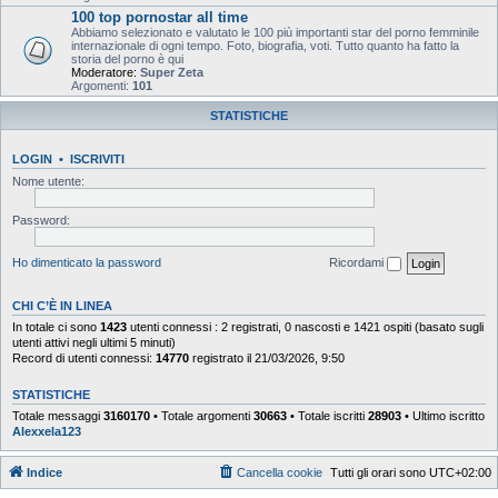
100 top pornostar all time
Abbiamo selezionato e valutato le 100 più importanti star del porno femminile
internazionale di ogni tempo. Foto, biografia, voti. Tutto quanto ha fatto la
storia del porno è qui
Moderatore:
Super Zeta
Argomenti:
101
STATISTICHE
LOGIN
•
ISCRIVITI
Nome utente:
Password:
Ho dimenticato la password
Ricordami
CHI C’È IN LINEA
In totale ci sono
1423
utenti connessi : 2 registrati, 0 nascosti e 1421 ospiti (basato sugli
utenti attivi negli ultimi 5 minuti)
Record di utenti connessi:
14770
registrato il 21/03/2026, 9:50
STATISTICHE
Totale messaggi
3160170
• Totale argomenti
30663
• Totale iscritti
28903
• Ultimo iscritto
Alexxela123
Indice
Cancella cookie
Tutti gli orari sono
UTC+02:00