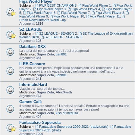
Figa World Player
Subforum:
FWP BEST CHAMPIONS
,
Figa World Player 1
,
Figa World
Player 2
,
Figa World Player 3
,
Figa World Player 4
,
Figa World Player
5
,
Figa World Player 6
,
Figa World Player 7
,
Figa World Player 8
,
Figa World Player 9
,
Figa World Player 10
,
Figa World Player 11
,
Fresh Newcummers World Cup
Argomenti:
1514
SZ LEAGUE
Subforum:
SZ LEAGUE - SEASON 2
,
SZ The League of Exxxtraordinary
Women 2K20
,
SZ LEAGUE - SEASON 3
Argomenti:
103
DataBase XXX
La storia del porno attraverso i suoi protagonisti
Moderatori:
Super Zeta
,
Len801
Argomenti:
387
Il RE-Censore
Hai visto un film porno? Espia il tuo peccato con una recensione! La tua
opinione servirà a chi vaga indeciso nel mare magnum dell'hard...
Moderatori:
Super Zeta
,
Len801
Argomenti:
241
InformaticHard
Viaggio tra i segreti del tuo pc...
Moderatori:
Super Zeta
,
AlexSmith
Argomenti:
164
Games Cafè
Il datore di lavoro stressa? La noia vi assale? Entrate in salagiochi e tra urla,
accidenti ed imprecazioni il tempo non avrà più valore!
Moderatori:
Super Zeta
,
kiss of medusa
Argomenti:
404
Fantacalcio Superzeta
Subforum:
Fantacalcio Superzeta 2020-2021 (tradizionale)
,
Fantacalcio
Superzeta 2020-2021 (draft)
Argomenti:
1006