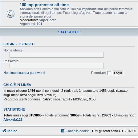
100 top pornostar all time
Abbiamo selezionato e valutato le 100 più importanti star del porno femminile
internazionale di ogni tempo. Foto, biografia, voti. Tutto quanto ha fatto la
storia del porno è qui
Moderatore:
Super Zeta
Argomenti:
101
STATISTICHE
LOGIN
•
ISCRIVITI
Nome utente:
Password:
Ho dimenticato la password
Ricordami
CHI C’È IN LINEA
In totale ci sono
1456
utenti connessi : 2 registrati, 1 nascosto e 1453 ospiti (basato
sugli utenti attivi negli ultimi 5 minuti)
Record di utenti connessi:
14770
registrato il 21/03/2026, 9:50
STATISTICHE
Totale messaggi
3159895
• Totale argomenti
30659
• Totale iscritti
28903
• Ultimo iscritto
Alexxela123
Indice
Cancella cookie
Tutti gli orari sono
UTC+02:00