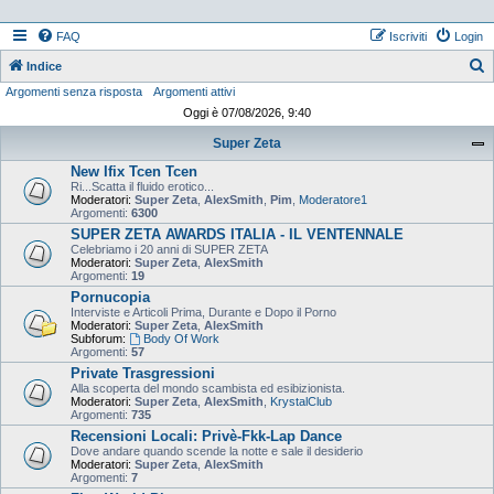
FAQ
Iscriviti
Login
Indice
Argomenti senza risposta
Argomenti attivi
e
Oggi è 07/08/2026, 9:40
r
Super Zeta
c
New Ifix Tcen Tcen
a
Ri...Scatta il fluido erotico...
Moderatori:
Super Zeta
,
AlexSmith
,
Pim
,
Moderatore1
Argomenti:
6300
SUPER ZETA AWARDS ITALIA - IL VENTENNALE
Celebriamo i 20 anni di SUPER ZETA
Moderatori:
Super Zeta
,
AlexSmith
Argomenti:
19
Pornucopia
Interviste e Articoli Prima, Durante e Dopo il Porno
Moderatori:
Super Zeta
,
AlexSmith
Subforum:
Body Of Work
Argomenti:
57
Private Trasgressioni
Alla scoperta del mondo scambista ed esibizionista.
Moderatori:
Super Zeta
,
AlexSmith
,
KrystalClub
Argomenti:
735
Recensioni Locali: Privè-Fkk-Lap Dance
Dove andare quando scende la notte e sale il desiderio
Moderatori:
Super Zeta
,
AlexSmith
Argomenti:
7