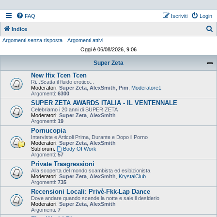
FAQ
Iscriviti
Login
Indice
Argomenti senza risposta
Argomenti attivi
e
Oggi è 06/08/2026, 9:06
r
Super Zeta
c
New Ifix Tcen Tcen
a
Ri...Scatta il fluido erotico...
Moderatori:
Super Zeta
,
AlexSmith
,
Pim
,
Moderatore1
Argomenti:
6300
SUPER ZETA AWARDS ITALIA - IL VENTENNALE
Celebriamo i 20 anni di SUPER ZETA
Moderatori:
Super Zeta
,
AlexSmith
Argomenti:
19
Pornucopia
Interviste e Articoli Prima, Durante e Dopo il Porno
Moderatori:
Super Zeta
,
AlexSmith
Subforum:
Body Of Work
Argomenti:
57
Private Trasgressioni
Alla scoperta del mondo scambista ed esibizionista.
Moderatori:
Super Zeta
,
AlexSmith
,
KrystalClub
Argomenti:
735
Recensioni Locali: Privè-Fkk-Lap Dance
Dove andare quando scende la notte e sale il desiderio
Moderatori:
Super Zeta
,
AlexSmith
Argomenti:
7