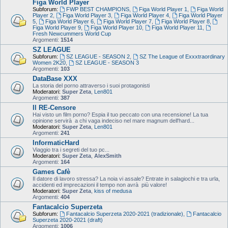
Figa World Player
Subforum:
FWP BEST CHAMPIONS
,
Figa World Player 1
,
Figa World
Player 2
,
Figa World Player 3
,
Figa World Player 4
,
Figa World Player
5
,
Figa World Player 6
,
Figa World Player 7
,
Figa World Player 8
,
Figa World Player 9
,
Figa World Player 10
,
Figa World Player 11
,
Fresh Newcummers World Cup
Argomenti:
1514
SZ LEAGUE
Subforum:
SZ LEAGUE - SEASON 2
,
SZ The League of Exxxtraordinary
Women 2K20
,
SZ LEAGUE - SEASON 3
Argomenti:
103
DataBase XXX
La storia del porno attraverso i suoi protagonisti
Moderatori:
Super Zeta
,
Len801
Argomenti:
387
Il RE-Censore
Hai visto un film porno? Espia il tuo peccato con una recensione! La tua
opinione servirà a chi vaga indeciso nel mare magnum dell'hard...
Moderatori:
Super Zeta
,
Len801
Argomenti:
241
InformaticHard
Viaggio tra i segreti del tuo pc...
Moderatori:
Super Zeta
,
AlexSmith
Argomenti:
164
Games Cafè
Il datore di lavoro stressa? La noia vi assale? Entrate in salagiochi e tra urla,
accidenti ed imprecazioni il tempo non avrà più valore!
Moderatori:
Super Zeta
,
kiss of medusa
Argomenti:
404
Fantacalcio Superzeta
Subforum:
Fantacalcio Superzeta 2020-2021 (tradizionale)
,
Fantacalcio
Superzeta 2020-2021 (draft)
Argomenti:
1006