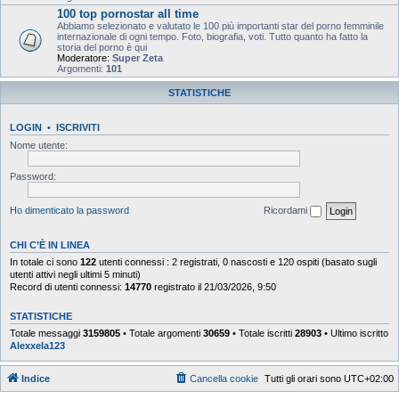
100 top pornostar all time
Abbiamo selezionato e valutato le 100 più importanti star del porno femminile
internazionale di ogni tempo. Foto, biografia, voti. Tutto quanto ha fatto la
storia del porno è qui
Moderatore:
Super Zeta
Argomenti:
101
STATISTICHE
LOGIN
•
ISCRIVITI
Nome utente:
Password:
Ho dimenticato la password
Ricordami
CHI C’È IN LINEA
In totale ci sono
122
utenti connessi : 2 registrati, 0 nascosti e 120 ospiti (basato sugli
utenti attivi negli ultimi 5 minuti)
Record di utenti connessi:
14770
registrato il 21/03/2026, 9:50
STATISTICHE
Totale messaggi
3159805
• Totale argomenti
30659
• Totale iscritti
28903
• Ultimo iscritto
Alexxela123
Indice
Cancella cookie
Tutti gli orari sono
UTC+02:00