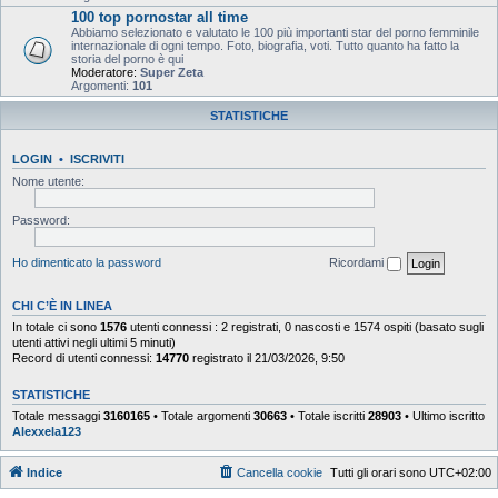
100 top pornostar all time
Abbiamo selezionato e valutato le 100 più importanti star del porno femminile
internazionale di ogni tempo. Foto, biografia, voti. Tutto quanto ha fatto la
storia del porno è qui
Moderatore:
Super Zeta
Argomenti:
101
STATISTICHE
LOGIN
•
ISCRIVITI
Nome utente:
Password:
Ho dimenticato la password
Ricordami
CHI C’È IN LINEA
In totale ci sono
1576
utenti connessi : 2 registrati, 0 nascosti e 1574 ospiti (basato sugli
utenti attivi negli ultimi 5 minuti)
Record di utenti connessi:
14770
registrato il 21/03/2026, 9:50
STATISTICHE
Totale messaggi
3160165
• Totale argomenti
30663
• Totale iscritti
28903
• Ultimo iscritto
Alexxela123
Indice
Cancella cookie
Tutti gli orari sono
UTC+02:00