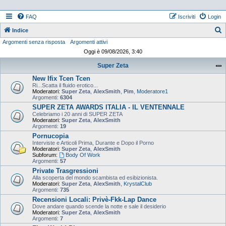
FAQ
Iscriviti
Login
Indice
Argomenti senza risposta
Argomenti attivi
e
Oggi è 09/08/2026, 3:40
r
Super Zeta
c
New Ifix Tcen Tcen
a
Ri...Scatta il fluido erotico...
Moderatori:
Super Zeta
,
AlexSmith
,
Pim
,
Moderatore1
Argomenti:
6304
SUPER ZETA AWARDS ITALIA - IL VENTENNALE
Celebriamo i 20 anni di SUPER ZETA
Moderatori:
Super Zeta
,
AlexSmith
Argomenti:
19
Pornucopia
Interviste e Articoli Prima, Durante e Dopo il Porno
Moderatori:
Super Zeta
,
AlexSmith
Subforum:
Body Of Work
Argomenti:
57
Private Trasgressioni
Alla scoperta del mondo scambista ed esibizionista.
Moderatori:
Super Zeta
,
AlexSmith
,
KrystalClub
Argomenti:
735
Recensioni Locali: Privè-Fkk-Lap Dance
Dove andare quando scende la notte e sale il desiderio
Moderatori:
Super Zeta
,
AlexSmith
Argomenti:
7