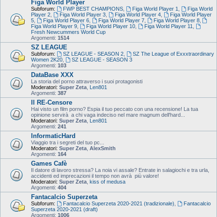
Figa World Player
Subforum:
FWP BEST CHAMPIONS
,
Figa World Player 1
,
Figa World
Player 2
,
Figa World Player 3
,
Figa World Player 4
,
Figa World Player
5
,
Figa World Player 6
,
Figa World Player 7
,
Figa World Player 8
,
Figa World Player 9
,
Figa World Player 10
,
Figa World Player 11
,
Fresh Newcummers World Cup
Argomenti:
1514
SZ LEAGUE
Subforum:
SZ LEAGUE - SEASON 2
,
SZ The League of Exxxtraordinary
Women 2K20
,
SZ LEAGUE - SEASON 3
Argomenti:
103
DataBase XXX
La storia del porno attraverso i suoi protagonisti
Moderatori:
Super Zeta
,
Len801
Argomenti:
387
Il RE-Censore
Hai visto un film porno? Espia il tuo peccato con una recensione! La tua
opinione servirà a chi vaga indeciso nel mare magnum dell'hard...
Moderatori:
Super Zeta
,
Len801
Argomenti:
241
InformaticHard
Viaggio tra i segreti del tuo pc...
Moderatori:
Super Zeta
,
AlexSmith
Argomenti:
164
Games Cafè
Il datore di lavoro stressa? La noia vi assale? Entrate in salagiochi e tra urla,
accidenti ed imprecazioni il tempo non avrà più valore!
Moderatori:
Super Zeta
,
kiss of medusa
Argomenti:
404
Fantacalcio Superzeta
Subforum:
Fantacalcio Superzeta 2020-2021 (tradizionale)
,
Fantacalcio
Superzeta 2020-2021 (draft)
Argomenti:
1006