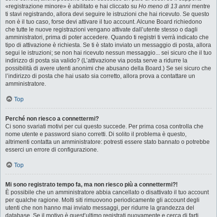
«registrazione minore» è abilitato e hai cliccato su
Ho meno di 13 anni
mentre
ti stavi registrando, allora devi seguire le istruzioni che hai ricevuto. Se questo
non è il tuo caso, forse devi attivare il tuo account. Alcune Board richiedono
che tutte le nuove registrazioni vengano attivate dall’utente stesso o dagli
amministratori, prima di poter accedere. Quando ti registri ti verrà indicato che
tipo di attivazione è richiesta. Se ti è stato inviato un messaggio di posta, allora
segui le istruzioni; se non hai ricevuto nessun messaggio... sei sicuro che il tuo
indirizzo di posta sia valido? (L’attivazione via posta serve a ridurre la
possibilità di avere utenti anonimi che abusano della Board.) Se sei sicuro che
l’indirizzo di posta che hai usato sia corretto, allora prova a contattare un
amministratore.
Top
Perché non riesco a connettermi?
Ci sono svariati motivi per cui questo succede. Per prima cosa controlla che
nome utente e password siano corretti. Di solito il problema è questo,
altrimenti contatta un amministratore: potresti essere stato bannato o potrebbe
esserci un errore di configurazione.
Top
Mi sono registrato tempo fa, ma non riesco più a connettermi?!
È possibile che un amministratore abbia cancellato o disattivato il tuo account
per qualche ragione. Molti siti rimuovono periodicamente gli account degli
utenti che non hanno mai inviato messaggi, per ridurre la grandezza del
database. Se il motivo è quest’ultimo registrati nuovamente e cerca di farti