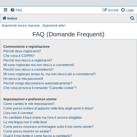
FAQ
Iscriviti
Login
Indice
Argomenti senza risposta
Argomenti attivi
e
FAQ (Domande Frequenti)
r
c
Connessione e registrazione
a
Perché devo registrarmi?
Che cosa è COPPA?
Perché non riesco a registrarmi?
Mi sono registrato ma non riesco a connettermi!
Perché non riesco a connettermi?
Mi sono registrato tempo fa, ma non riesco più a connettermi?!
Ho perso la mia password!
Perché vengo disconnesso automaticamente?
Che cosa provoca il comando “Cancella cookie”?
Impostazioni e preferenze utente
Come cambio le mie impostazioni?
Come posso evitare di apparire nella lista degli utenti in linea?
L’ora non è corretta!
Ho cambiato il fuso orario ma l’ora è ancora sbagliata
La mia lingua non è nella lista!
Come posso mostrare un’immagine sotto il mio nome utente?
Come posso inserire un avatar?
Qual è il mio livello e come faccio a cambiarlo?