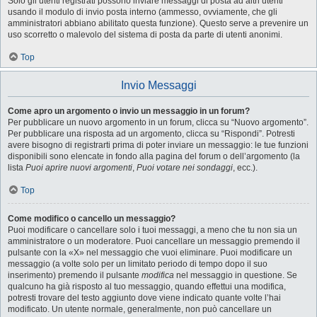
Solo gli utenti registrati possono inviare messaggi di posta ad altri utenti
usando il modulo di invio posta interno (ammesso, ovviamente, che gli
amministratori abbiano abilitato questa funzione). Questo serve a prevenire un
uso scorretto o malevolo del sistema di posta da parte di utenti anonimi.
Top
Invio Messaggi
Come apro un argomento o invio un messaggio in un forum?
Per pubblicare un nuovo argomento in un forum, clicca su “Nuovo argomento”.
Per pubblicare una risposta ad un argomento, clicca su “Rispondi”. Potresti
avere bisogno di registrarti prima di poter inviare un messaggio: le tue funzioni
disponibili sono elencate in fondo alla pagina del forum o dell’argomento (la
lista
Puoi aprire nuovi argomenti
,
Puoi votare nei sondaggi
, ecc.).
Top
Come modifico o cancello un messaggio?
Puoi modificare o cancellare solo i tuoi messaggi, a meno che tu non sia un
amministratore o un moderatore. Puoi cancellare un messaggio premendo il
pulsante con la «X» nel messaggio che vuoi eliminare. Puoi modificare un
messaggio (a volte solo per un limitato periodo di tempo dopo il suo
inserimento) premendo il pulsante
modifica
nel messaggio in questione. Se
qualcuno ha già risposto al tuo messaggio, quando effettui una modifica,
potresti trovare del testo aggiunto dove viene indicato quante volte l’hai
modificato. Un utente normale, generalmente, non può cancellare un