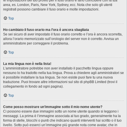
le impostazioni del tuo profilo per il fuso orario e farlo coincidere con la tua
area, es. London, Paris, New York, Sydney, ecc. Nota che solo gli utenti
registrati possono cambiare il fuso orario e molte impostazioni.
Top
Ho cambiato il fuso orario ma l’ora è ancora sbagliata
Se sei sicuro di aver impostato il fuso orario corretto e l’ora è ancora scorretta,
allora l’orario memorizzato sull’orologio del server non è corretto. Avvisa un
amministratore per correggere il problema.
Top
La mia lingua non è nella lista!
L’amministratore potrebbe non aver installato il pacchetto lingua oppure
nessuno lo ha tradotto nella tua lingua. Prova a chiedere agli amministratori se
è possibile installare la tua lingua. Se non esiste puoi fare tu una nuova
traduzione. Puoi trovare altre informazioni sul sito di phpBB Limited (trovi il
collegamento in fondo ad ogni pagina).
Top
Come posso mostrare un’immagine sotto il mio nome utente?
Ci possono essere due immagini sotto un nome utente quando si leggono i
messaggi. La prima è l’immagine associata al tuo grado, generalmente ha la
forma di stelle, blocchi o punti che indicano quanti interventi hai scritto o il tuo
livello. Sotto può esserci un’immagine più grande nota come avatar, che in