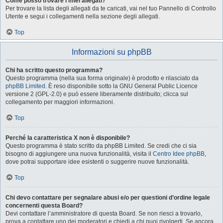
Come posso trovare i miei allegati?
Per trovare la lista degli allegati da te caricati, vai nel tuo Pannello di Controllo
Utente e segui i collegamenti nella sezione degli allegati.
Top
Informazioni su phpBB
Chi ha scritto questo programma?
Questo programma (nella sua forma originale) è prodotto e rilasciato da
phpBB Limited
. È reso disponibile sotto la GNU General Public Licence
versione 2 (GPL-2.0) e può essere liberamente distribuito; clicca sul
collegamento per maggiori informazioni.
Top
Perché la caratteristica X non è disponibile?
Questo programma è stato scritto da phpBB Limited. Se credi che ci sia
bisogno di aggiungere una nuova funzionalità, visita il
Centro Idee phpBB
,
dove potrai supportare idee esistenti o suggerire nuove funzionalità.
Top
Chi devo contattare per segnalare abusi e/o per questioni d’ordine legale
concernenti questa Board?
Devi contattare l’amministratore di questa Board. Se non riesci a trovarlo,
prova a contattare uno dei moderatori e chiedi a chi puoi rivolgerti. Se ancora