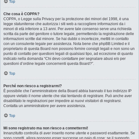
Top
Che cosa è COPPA?
COPPA, o Legge sulla Privacy per la protezione dei minori del 1998, è una
legge statunitense che autorizza i siti web a raccogliere informazioni da i
minori di età inferiore a 13 anni. Per avere tale consenso serve una richiesta
scritta da parte del genitore o tutore legale, permettendo la registrazione delle
informazioni scritte dal minore. Se hai dubbi o incertezze, mettiti in contatto
con un consulente legale per assistenza. Nota bene che phpBB Limited e il
proprietario di questa Board non possono fornire consigli legali e non sono un
punto di contatto per questioni legali di qualsiasi tipo, ad eccezione di quanto
indicato nella domanda “Chi devo contattare per segnalare abusi e/o per
questioni d’ordine legale concernenti questa Board?”.
Top
Perché non riesco a registrarmi?
È possibile che l’amministratore della Board abbia bannato il tuo indirizzo IP
oppure vietato il nome utente che stai tentando di registrare. Può anche aver
disabilitato le registrazioni per impedire ai nuovi visitatori di registrarsi.
Contatta un amministratore per avere assistenza.
Top
Mi sono registrato ma non riesco a connettermi!
Innanzitutto controlla di aver inserito nome utente e password esattamente. Se
sono corretti, allora possono esser successe un paio di cose: se il supporto