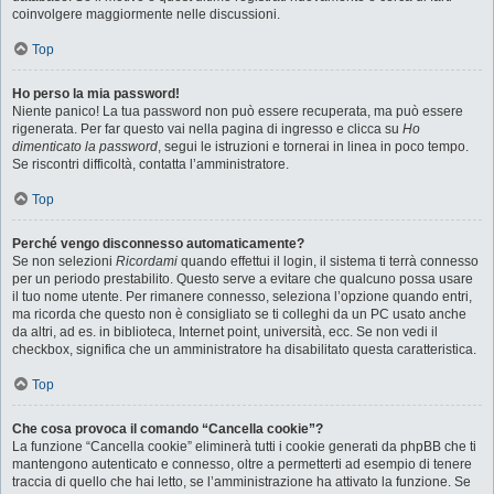
coinvolgere maggiormente nelle discussioni.
Top
Ho perso la mia password!
Niente panico! La tua password non può essere recuperata, ma può essere
rigenerata. Per far questo vai nella pagina di ingresso e clicca su
Ho
dimenticato la password
, segui le istruzioni e tornerai in linea in poco tempo.
Se riscontri difficoltà, contatta l’amministratore.
Top
Perché vengo disconnesso automaticamente?
Se non selezioni
Ricordami
quando effettui il login, il sistema ti terrà connesso
per un periodo prestabilito. Questo serve a evitare che qualcuno possa usare
il tuo nome utente. Per rimanere connesso, seleziona l’opzione quando entri,
ma ricorda che questo non è consigliato se ti colleghi da un PC usato anche
da altri, ad es. in biblioteca, Internet point, università, ecc. Se non vedi il
checkbox, significa che un amministratore ha disabilitato questa caratteristica.
Top
Che cosa provoca il comando “Cancella cookie”?
La funzione “Cancella cookie” eliminerà tutti i cookie generati da phpBB che ti
mantengono autenticato e connesso, oltre a permetterti ad esempio di tenere
traccia di quello che hai letto, se l’amministrazione ha attivato la funzione. Se