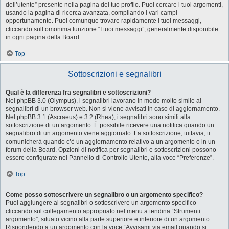
dell’utente” presente nella pagina del tuo profilo. Puoi cercare i tuoi argomenti,
usando la pagina di ricerca avanzata, compilando i vari campi
opportunamente. Puoi comunque trovare rapidamente i tuoi messaggi,
cliccando sull’omonima funzione “I tuoi messaggi”, generalmente disponibile
in ogni pagina della Board.
Top
Sottoscrizioni e segnalibri
Qual è la differenza fra segnalibri e sottoscrizioni?
Nel phpBB 3.0 (Olympus), i segnalibri lavorano in modo molto simile ai
segnalibri di un browser web. Non si viene avvisati in caso di aggiornamento.
Nel phpBB 3.1 (Ascraeus) e 3.2 (Rhea), i segnalibri sono simili alla
sottoscrizione di un argomento. È possibile ricevere una notifica quando un
segnalibro di un argomento viene aggiornato. La sottoscrizione, tuttavia, ti
comunicherà quando c’è un aggiornamento relativo a un argomento o in un
forum della Board. Opzioni di notifica per segnalibri e sottoscrizioni possono
essere configurate nel Pannello di Controllo Utente, alla voce “Preferenze”.
Top
Come posso sottoscrivere un segnalibro o un argomento specifico?
Puoi aggiungere ai segnalibri o sottoscrivere un argomento specifico
cliccando sul collegamento appropriato nel menu a tendina “Strumenti
argomento”, situato vicino alla parte superiore e inferiore di un argomento.
Rispondendo a un argomento con la voce “Avvisami via email quando si