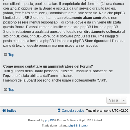
non ottieni risposta, puoi contattare il proprietario del dominio (fai una ricerca
con
whois
) oppure, se la Board è ospitata da un servizio gratuito (ad es.
yahoo, free.fr, f2s.com, ecc.), l’amministratore di tale servizio. Nota che phpBB
Limited e phpBB Store non hanno
assolutamente alcun controllo
e non
possono essere ritenuti responsabili di come, dove e da chi viene utilizzata
questa Board. È assolutamente inutile contattare phpBB Limited o phpBB
Store in relazione a qualsiasi questione legale
non direttamente collegata
al
sito phpBB.com, phpBB-Store.it o al software phpBB stesso. I messaggi di
posta elettronica inviati a phpBB Limited o a phpBB Store riguardanti l’uso da
parte di terzi di questo programma non riceveranno risposta.
Top
Come posso contattare un amministratore del Forum?
Tutti gli utenti della Board possono utilizzare il modulo "Contattaci", se
l’opzione è stata abilitata dall’amministratore.
I membri della Board possono anche usare il collegamento "Staff".
Top
Vai a
Indice
Cancella cookie
Tutti gli orari sono
UTC+02:00
Powered by
phpBB
® Forum Software © phpBB Limited
Traduzione Italiana
phpBB-Store.it