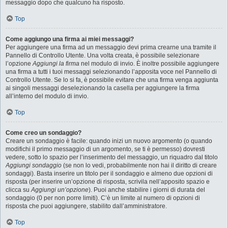
messaggio dopo che qualcuno ha risposto.
Top
Come aggiungo una firma ai miei messaggi?
Per aggiungere una firma ad un messaggio devi prima crearne una tramite il
Pannello di Controllo Utente. Una volta creata, è possibile selezionare
l’opzione
Aggiungi la firma
nel modulo di invio. È inoltre possibile aggiungere
una firma a tutti i tuoi messaggi selezionando l’apposita voce nel Pannello di
Controllo Utente. Se lo si fa, è possibile evitare che una firma venga aggiunta
ai singoli messaggi deselezionando la casella per aggiungere la firma
all’interno del modulo di invio.
Top
Come creo un sondaggio?
Creare un sondaggio è facile: quando inizi un nuovo argomento (o quando
modifichi il primo messaggio di un argomento, se ti è permesso) dovresti
vedere, sotto lo spazio per l’inserimento del messaggio, un riquadro dal titolo
Aggiungi sondaggio
(se non lo vedi, probabilmente non hai il diritto di creare
sondaggi). Basta inserire un titolo per il sondaggio e almeno due opzioni di
risposta (per inserire un’opzione di risposta, scrivila nell’apposito spazio e
clicca su
Aggiungi un’opzione
). Puoi anche stabilire i giorni di durata del
sondaggio (0 per non porre limiti). C’è un limite al numero di opzioni di
risposta che puoi aggiungere, stabilito dall’amministratore.
Top