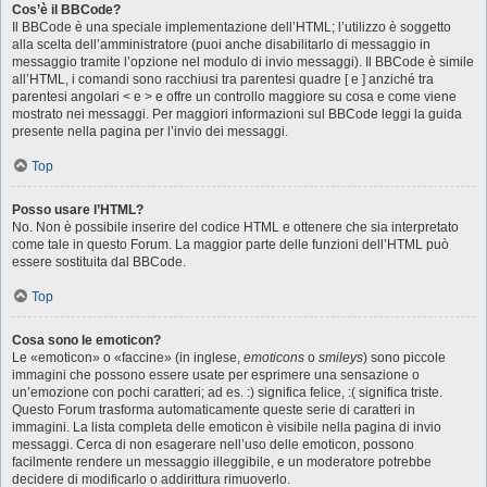
Cos’è il BBCode?
Il BBCode è una speciale implementazione dell’HTML; l’utilizzo è soggetto
alla scelta dell’amministratore (puoi anche disabilitarlo di messaggio in
messaggio tramite l’opzione nel modulo di invio messaggi). Il BBCode è simile
all’HTML, i comandi sono racchiusi tra parentesi quadre [ e ] anziché tra
parentesi angolari < e > e offre un controllo maggiore su cosa e come viene
mostrato nei messaggi. Per maggiori informazioni sul BBCode leggi la guida
presente nella pagina per l’invio dei messaggi.
Top
Posso usare l’HTML?
No. Non è possibile inserire del codice HTML e ottenere che sia interpretato
come tale in questo Forum. La maggior parte delle funzioni dell’HTML può
essere sostituita dal BBCode.
Top
Cosa sono le emoticon?
Le «emoticon» o «faccine» (in inglese,
emoticons
o
smileys
) sono piccole
immagini che possono essere usate per esprimere una sensazione o
un’emozione con pochi caratteri; ad es. :) significa felice, :( significa triste.
Questo Forum trasforma automaticamente queste serie di caratteri in
immagini. La lista completa delle emoticon è visibile nella pagina di invio
messaggi. Cerca di non esagerare nell’uso delle emoticon, possono
facilmente rendere un messaggio illeggibile, e un moderatore potrebbe
decidere di modificarlo o addirittura rimuoverlo.