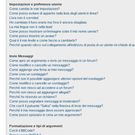
Impostazioni e preferenze utente
Come cambio le mie impostazioni?
Come posso evitare di apparire nella lista degli utenti in linea?
L’ora non è corretta!
Ho cambiato il fuso orario ma l’ora è ancora sbagliata
La mia lingua non è nella lista!
Come posso mostrare un’immagine sotto il mio nome utente?
Come posso inserire un avatar?
Qual è il mio livello e come faccio a cambiarlo?
Perché quando clicco sul collegamento all’indirizzo di posta di un utente mi chiede di
Invio Messaggi
Come apro un argomento o invio un messaggio in un forum?
Come modifico o cancello un messaggio?
Come aggiungo una firma ai miei messaggi?
Come creo un sondaggio?
Perché non è possibile aggiungere ulteriori opzioni del sondaggio?
Come modifico o cancello un sondaggio?
Perché non riesco ad accedere a un forum?
Perché non riesco ad aggiungere allegati?
Perché ho ricevuto un richiamo?
Come posso segnalare messaggi ai moderatori?
Che cos’è il pulsante “Salva” nella finestra di invio dei messaggi?
Perché il mio messaggio deve essere approvato?
Come posso spostare in cima un mio argomento?
Formattazione e tipi di argomenti
Cos’è il BBCode?