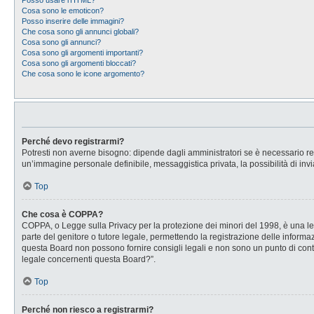
Posso usare l’HTML?
Cosa sono le emoticon?
Posso inserire delle immagini?
Che cosa sono gli annunci globali?
Cosa sono gli annunci?
Cosa sono gli argomenti importanti?
Cosa sono gli argomenti bloccati?
Che cosa sono le icone argomento?
Perché devo registrarmi?
Potresti non averne bisogno: dipende dagli amministratori se è necessario regi
un’immagine personale definibile, messaggistica privata, la possibilità di invi
Top
Che cosa è COPPA?
COPPA, o Legge sulla Privacy per la protezione dei minori del 1998, è una legg
parte del genitore o tutore legale, permettendo la registrazione delle informaz
questa Board non possono fornire consigli legali e non sono un punto di conta
legale concernenti questa Board?”.
Top
Perché non riesco a registrarmi?