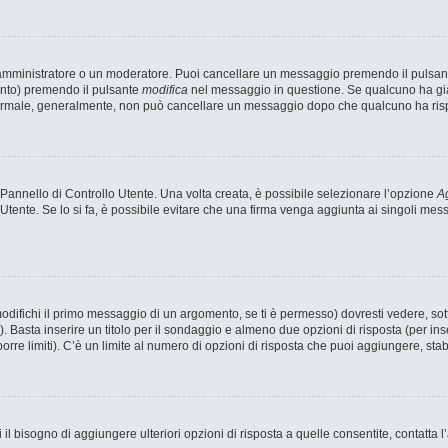
n amministratore o un moderatore. Puoi cancellare un messaggio premendo il pulsan
ento) premendo il pulsante
modifica
nel messaggio in questione. Se qualcuno ha già 
 normale, generalmente, non può cancellare un messaggio dopo che qualcuno ha ris
annello di Controllo Utente. Una volta creata, è possibile selezionare l’opzione
Ag
 Utente. Se lo si fa, è possibile evitare che una firma venga aggiunta ai singoli me
fichi il primo messaggio di un argomento, se ti è permesso) dovresti vedere, sotto
). Basta inserire un titolo per il sondaggio e almeno due opzioni di risposta (per ins
porre limiti). C’è un limite al numero di opzioni di risposta che puoi aggiungere, stab
 il bisogno di aggiungere ulteriori opzioni di risposta a quelle consentite, contatta