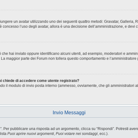
aggiungere un avatar utilizzando uno dei seguenti quattro metodi: Gravatar, Galleria
è concesso l’uso degli avatar, allora è una decisione dell’amministrazione, e devi c
i che hai inviato oppure identificano alcuni utenti, ad esempio, moderatori e ammini
o. La maggior parte dei Forum non tollera questo comportamento e l’amministratore
 mi chiede di accedere come utente registrato?
sando il modulo di invio posta interno (ammesso, ovviamente, che gli amministratori 
Invio Messaggi
Per pubblicare una risposta ad un argomento, clicca su “Rispondi”. Potresti avere b
lista
Puoi aprire nuovi argomenti
,
Puoi votare nei sondaggi
, ecc.).