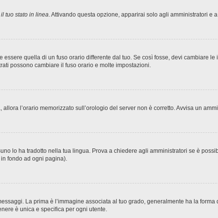
l tuo stato in linea
. Attivando questa opzione, apparirai solo agli amministratori e a
sere quella di un fuso orario differente dal tuo. Se così fosse, devi cambiare le imp
trati possono cambiare il fuso orario e molte impostazioni.
ta, allora l’orario memorizzato sull’orologio del server non è corretto. Avvisa un amm
no lo ha tradotto nella tua lingua. Prova a chiedere agli amministratori se è possibi
o in fondo ad ogni pagina).
ggi. La prima è l’immagine associata al tuo grado, generalmente ha la forma di stel
nere è unica e specifica per ogni utente.