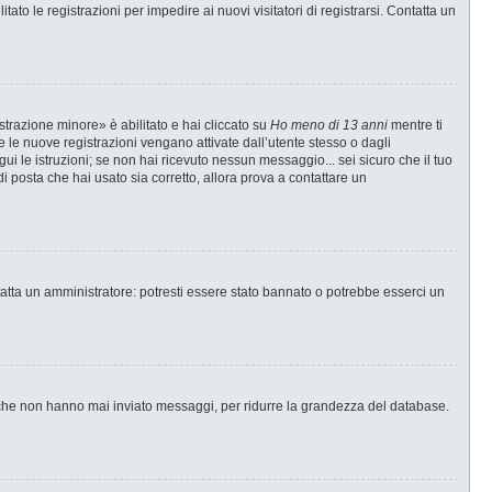
ato le registrazioni per impedire ai nuovi visitatori di registrarsi. Contatta un
strazione minore» è abilitato e hai cliccato su
Ho meno di 13 anni
mentre ti
te le nuove registrazioni vengano attivate dall’utente stesso o dagli
egui le istruzioni; se non hai ricevuto nessun messaggio... sei sicuro che il tuo
di posta che hai usato sia corretto, allora prova a contattare un
tatta un amministratore: potresti essere stato bannato o potrebbe esserci un
i che non hanno mai inviato messaggi, per ridurre la grandezza del database.