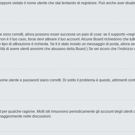
ppure vietato il nome utente che stai tentando di registrare. Può anche aver disabilit
 sono corretti, allora possono esser successe un paio di cose: se il supporto «regi
 non è il tuo caso, forse devi attivare il tuo account. Alcune Board richiedono che tut
 tipo di attivazione è richiesta. Se ti è stato inviato un messaggio di posta, allora s
bilità di avere utenti anonimi che abusano della Board.) Se sei sicuro che l’indirizzo 
ome utente e password siano corretti. Di solito il problema è questo, altrimenti con
nt per qualche ragione. Molti siti rimuovono periodicamente gli account degli utent
 maggiormente nelle discussioni.