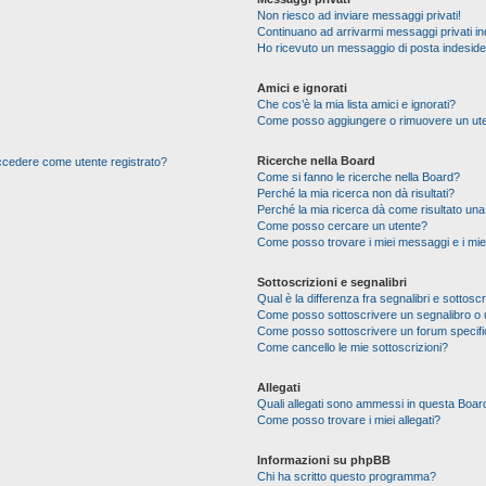
Non riesco ad inviare messaggi privati!
Continuano ad arrivarmi messaggi privati ind
Ho ricevuto un messaggio di posta indesid
Amici e ignorati
Che cos’è la mia lista amici e ignorati?
Come posso aggiungere o rimuovere un utente
Ricerche nella Board
 accedere come utente registrato?
Come si fanno le ricerche nella Board?
Perché la mia ricerca non dà risultati?
Perché la mia ricerca dà come risultato un
Come posso cercare un utente?
Come posso trovare i miei messaggi e i mie
Sottoscrizioni e segnalibri
Qual è la differenza fra segnalibri e sottoscr
Come posso sottoscrivere un segnalibro o 
Come posso sottoscrivere un forum specif
Come cancello le mie sottoscrizioni?
Allegati
Quali allegati sono ammessi in questa Boar
Come posso trovare i miei allegati?
Informazioni su phpBB
Chi ha scritto questo programma?