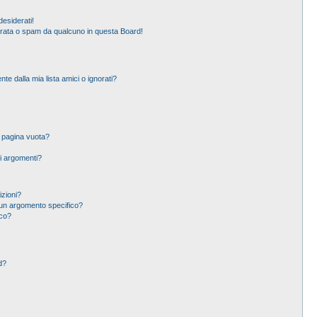
esiderati!
erata o spam da qualcuno in questa Board!
 dalla mia lista amici o ignorati?
a pagina vuota?
i argomenti?
izioni?
un argomento specifico?
ico?
d?