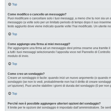
Top
Come modifico o cancello un messaggio?
Puoi modificare o cancellare solo i tuoi messaggi, a meno che tu non sia u
messaggio (a volte solo per un limitato periodo di tempo dopo il suo inserim
testo aggiunto dove viene indicato quante volte l’hai modificato. Un utente
Top
Come aggiungo una firma ai miei messaggi?
Per aggiungere una firma ad un messaggio devi prima crearne una tramite il P
a tutti i tuoi messaggi selezionando l’apposita voce nel Pannello di Controllo
modulo di invio.
Top
Come creo un sondaggio?
Creare un sondaggio è facile: quando inizi un nuovo argomento (o quando modi
sondaggio
(se non lo vedi, probabilmente non hai il diritto di creare sondaggi
un’opzione
). Puoi anche stabilire i giorni di durata del sondaggio (0 per non 
Top
Perché non è possibile aggiungere ulteriori opzioni del sondaggio?
Il limite per le opzioni del sondaggio è impostato dall’amministratore. Se senti