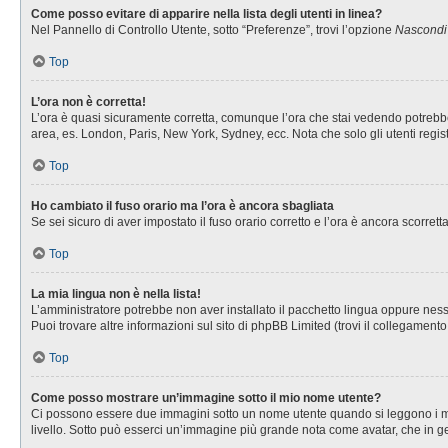
Come posso evitare di apparire nella lista degli utenti in linea?
Nel Pannello di Controllo Utente, sotto “Preferenze”, trovi l’opzione
Nascondi i
Top
L’ora non è corretta!
L’ora è quasi sicuramente corretta, comunque l’ora che stai vedendo potrebbe es
area, es. London, Paris, New York, Sydney, ecc. Nota che solo gli utenti regis
Top
Ho cambiato il fuso orario ma l’ora è ancora sbagliata
Se sei sicuro di aver impostato il fuso orario corretto e l’ora è ancora scorret
Top
La mia lingua non è nella lista!
L’amministratore potrebbe non aver installato il pacchetto lingua oppure nessu
Puoi trovare altre informazioni sul sito di phpBB Limited (trovi il collegament
Top
Come posso mostrare un’immagine sotto il mio nome utente?
Ci possono essere due immagini sotto un nome utente quando si leggono i messa
livello. Sotto può esserci un’immagine più grande nota come avatar, che in ge