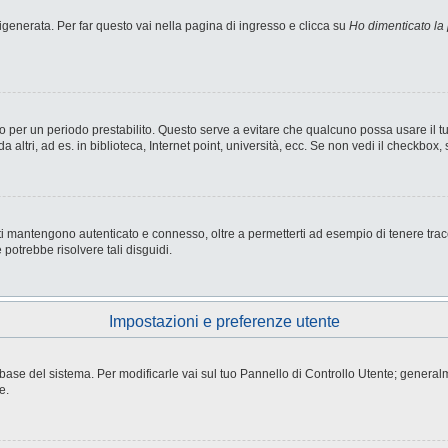
enerata. Per far questo vai nella pagina di ingresso e clicca su
Ho dimenticato la
nesso per un periodo prestabilito. Questo serve a evitare che qualcuno possa usare i
ltri, ad es. in biblioteca, Internet point, università, ecc. Se non vedi il checkbox, 
i mantengono autenticato e connesso, oltre a permetterti ad esempio di tenere tracci
potrebbe risolvere tali disguidi.
Impostazioni e preferenze utente
atabase del sistema. Per modificarle vai sul tuo Pannello di Controllo Utente; gene
e.