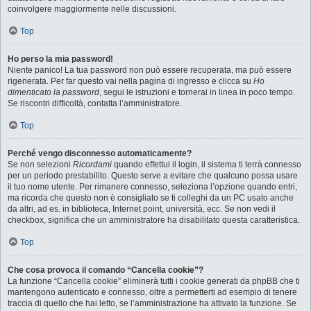
coinvolgere maggiormente nelle discussioni.
Top
Ho perso la mia password!
Niente panico! La tua password non può essere recuperata, ma può essere
rigenerata. Per far questo vai nella pagina di ingresso e clicca su
Ho
dimenticato la password
, segui le istruzioni e tornerai in linea in poco tempo.
Se riscontri difficoltà, contatta l’amministratore.
Top
Perché vengo disconnesso automaticamente?
Se non selezioni
Ricordami
quando effettui il login, il sistema ti terrà connesso
per un periodo prestabilito. Questo serve a evitare che qualcuno possa usare
il tuo nome utente. Per rimanere connesso, seleziona l’opzione quando entri,
ma ricorda che questo non è consigliato se ti colleghi da un PC usato anche
da altri, ad es. in biblioteca, Internet point, università, ecc. Se non vedi il
checkbox, significa che un amministratore ha disabilitato questa caratteristica.
Top
Che cosa provoca il comando “Cancella cookie”?
La funzione “Cancella cookie” eliminerà tutti i cookie generati da phpBB che ti
mantengono autenticato e connesso, oltre a permetterti ad esempio di tenere
traccia di quello che hai letto, se l’amministrazione ha attivato la funzione. Se