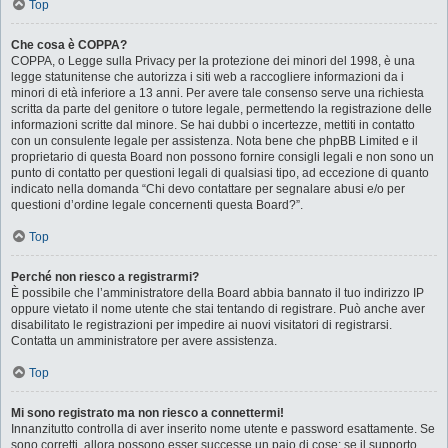
Top
Che cosa è COPPA?
COPPA, o Legge sulla Privacy per la protezione dei minori del 1998, è una
legge statunitense che autorizza i siti web a raccogliere informazioni da i
minori di età inferiore a 13 anni. Per avere tale consenso serve una richiesta
scritta da parte del genitore o tutore legale, permettendo la registrazione delle
informazioni scritte dal minore. Se hai dubbi o incertezze, mettiti in contatto
con un consulente legale per assistenza. Nota bene che phpBB Limited e il
proprietario di questa Board non possono fornire consigli legali e non sono un
punto di contatto per questioni legali di qualsiasi tipo, ad eccezione di quanto
indicato nella domanda “Chi devo contattare per segnalare abusi e/o per
questioni d’ordine legale concernenti questa Board?”.
Top
Perché non riesco a registrarmi?
È possibile che l’amministratore della Board abbia bannato il tuo indirizzo IP
oppure vietato il nome utente che stai tentando di registrare. Può anche aver
disabilitato le registrazioni per impedire ai nuovi visitatori di registrarsi.
Contatta un amministratore per avere assistenza.
Top
Mi sono registrato ma non riesco a connettermi!
Innanzitutto controlla di aver inserito nome utente e password esattamente. Se
sono corretti, allora possono esser successe un paio di cose: se il supporto