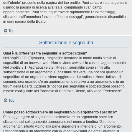
dell’utente” presente nella pagina del tuo profilo. Puoi cercare i tuoi argomenti,
usando la pagina di ricerca avanzata, compilando i vari campi
opportunamente. Puoi comunque trovare rapidamente i tuoi messaggi,
cliccando sull’omonima funzione “I tuoi messaggi”, generalmente disponibile
in ogni pagina della Board.
Top
Sottoscrizioni e segnalibri
Qual è la differenza fra segnalibri e sottoscrizioni?
Nel phpBB 3.0 (Olympus), i segnalibri lavorano in modo molto simile ai
segnalibri di un browser web. Non si viene avvisati in caso di aggiornamento.
Nel phpBB 3.1 (Ascraeus) e 3.2 (Rhea), i segnalibri sono simili alla
sottoscrizione di un argomento. È possibile ricevere una notifica quando un
segnalibro di un argomento viene aggiornato. La sottoscrizione, tuttavia, ti
comunicherà quando c’è un aggiornamento relativo a un argomento o in un
forum della Board. Opzioni di notifica per segnalibri e sottoscrizioni possono
essere configurate nel Pannello di Controllo Utente, alla voce “Preferenze”.
Top
Come posso sottoscrivere un segnalibro o un argomento specifico?
Puoi aggiungere ai segnalibri o sottoscrivere un argomento specifico
cliccando sul collegamento appropriato nel menu a tendina “Strumenti
argomento”, situato vicino alla parte superiore e inferiore di un argomento.
Rispondendo a un argomento con la voce “Avvisami via email quando si