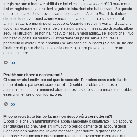
«registrazione minore» è abilitato e hai cliccato su
Ho meno di 13 anni
mentre
ti stavi registrando, allora devi seguire le istruzioni che hai ricevuto. Se questo
non è il tuo caso, forse devi attivare il tuo account. Alcune Board richiedono
che tutte le nuove registrazioni vengano attivate dall’utente stesso o dagli
amministratori, prima di poter accedere. Quando ti registri ti verrà indicato che
tipo di attivazione è richiesta. Se ti è stato inviato un messaggio di posta, allora
segui le istruzioni; se non hai ricevuto nessun messaggio... sei sicuro che il tuo
indirizzo di posta sia valido? (L’attivazione via posta serve a ridurre la
possibilità di avere utenti anonimi che abusano della Board.) Se sei sicuro che
l’indirizzo di posta che hai usato sia corretto, allora prova a contattare un
amministratore.
Top
Perché non riesco a connettermi?
Ci sono svariati motivi per cui questo succede. Per prima cosa controlla che
nome utente e password siano corretti. Di solito il problema è questo,
altrimenti contatta un amministratore: potresti essere stato bannato o potrebbe
esserci un errore di configurazione.
Top
Mi sono registrato tempo fa, ma non riesco più a connettermi?!
È possibile che un amministratore abbia cancellato o disattivato il tuo account
per qualche ragione. Molti siti rimuovono periodicamente gli account degli
utenti che non hanno mai inviato messaggi, per ridurre la grandezza del
database. Se il motivo è quest’ultimo registrati nuovamente e cerca di farti