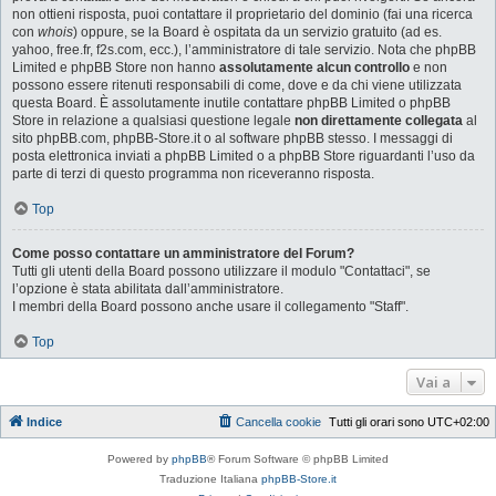
non ottieni risposta, puoi contattare il proprietario del dominio (fai una ricerca
con
whois
) oppure, se la Board è ospitata da un servizio gratuito (ad es.
yahoo, free.fr, f2s.com, ecc.), l’amministratore di tale servizio. Nota che phpBB
Limited e phpBB Store non hanno
assolutamente alcun controllo
e non
possono essere ritenuti responsabili di come, dove e da chi viene utilizzata
questa Board. È assolutamente inutile contattare phpBB Limited o phpBB
Store in relazione a qualsiasi questione legale
non direttamente collegata
al
sito phpBB.com, phpBB-Store.it o al software phpBB stesso. I messaggi di
posta elettronica inviati a phpBB Limited o a phpBB Store riguardanti l’uso da
parte di terzi di questo programma non riceveranno risposta.
Top
Come posso contattare un amministratore del Forum?
Tutti gli utenti della Board possono utilizzare il modulo "Contattaci", se
l’opzione è stata abilitata dall’amministratore.
I membri della Board possono anche usare il collegamento "Staff".
Top
Vai a
Indice
Cancella cookie
Tutti gli orari sono
UTC+02:00
Powered by
phpBB
® Forum Software © phpBB Limited
Traduzione Italiana
phpBB-Store.it