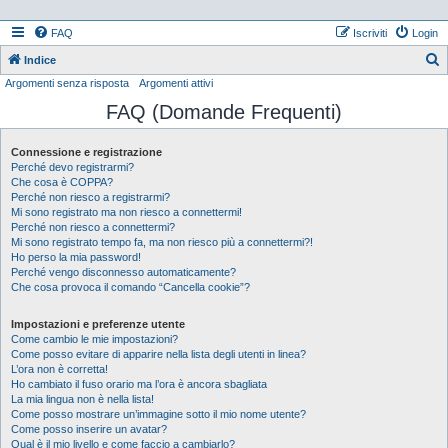
FAQ
Iscriviti
Login
Indice
Argomenti senza risposta
Argomenti attivi
e
FAQ (Domande Frequenti)
r
c
Connessione e registrazione
a
Perché devo registrarmi?
Che cosa è COPPA?
Perché non riesco a registrarmi?
Mi sono registrato ma non riesco a connettermi!
Perché non riesco a connettermi?
Mi sono registrato tempo fa, ma non riesco più a connettermi?!
Ho perso la mia password!
Perché vengo disconnesso automaticamente?
Che cosa provoca il comando “Cancella cookie”?
Impostazioni e preferenze utente
Come cambio le mie impostazioni?
Come posso evitare di apparire nella lista degli utenti in linea?
L’ora non è corretta!
Ho cambiato il fuso orario ma l’ora è ancora sbagliata
La mia lingua non è nella lista!
Come posso mostrare un’immagine sotto il mio nome utente?
Come posso inserire un avatar?
Qual è il mio livello e come faccio a cambiarlo?