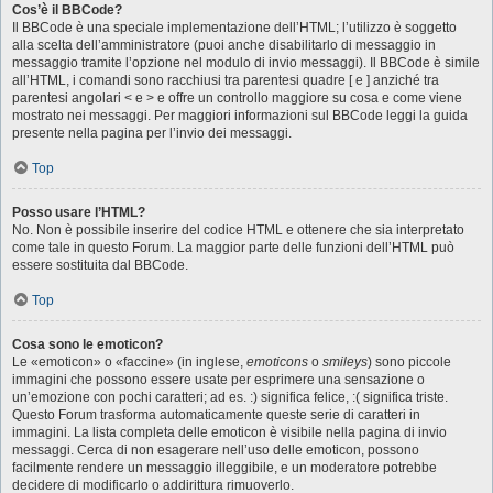
Cos’è il BBCode?
Il BBCode è una speciale implementazione dell’HTML; l’utilizzo è soggetto
alla scelta dell’amministratore (puoi anche disabilitarlo di messaggio in
messaggio tramite l’opzione nel modulo di invio messaggi). Il BBCode è simile
all’HTML, i comandi sono racchiusi tra parentesi quadre [ e ] anziché tra
parentesi angolari < e > e offre un controllo maggiore su cosa e come viene
mostrato nei messaggi. Per maggiori informazioni sul BBCode leggi la guida
presente nella pagina per l’invio dei messaggi.
Top
Posso usare l’HTML?
No. Non è possibile inserire del codice HTML e ottenere che sia interpretato
come tale in questo Forum. La maggior parte delle funzioni dell’HTML può
essere sostituita dal BBCode.
Top
Cosa sono le emoticon?
Le «emoticon» o «faccine» (in inglese,
emoticons
o
smileys
) sono piccole
immagini che possono essere usate per esprimere una sensazione o
un’emozione con pochi caratteri; ad es. :) significa felice, :( significa triste.
Questo Forum trasforma automaticamente queste serie di caratteri in
immagini. La lista completa delle emoticon è visibile nella pagina di invio
messaggi. Cerca di non esagerare nell’uso delle emoticon, possono
facilmente rendere un messaggio illeggibile, e un moderatore potrebbe
decidere di modificarlo o addirittura rimuoverlo.