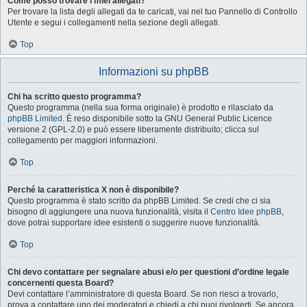
Come posso trovare i miei allegati?
Per trovare la lista degli allegati da te caricati, vai nel tuo Pannello di Controllo
Utente e segui i collegamenti nella sezione degli allegati.
Top
Informazioni su phpBB
Chi ha scritto questo programma?
Questo programma (nella sua forma originale) è prodotto e rilasciato da
phpBB Limited
. È reso disponibile sotto la GNU General Public Licence
versione 2 (GPL-2.0) e può essere liberamente distribuito; clicca sul
collegamento per maggiori informazioni.
Top
Perché la caratteristica X non è disponibile?
Questo programma è stato scritto da phpBB Limited. Se credi che ci sia
bisogno di aggiungere una nuova funzionalità, visita il
Centro Idee phpBB
,
dove potrai supportare idee esistenti o suggerire nuove funzionalità.
Top
Chi devo contattare per segnalare abusi e/o per questioni d’ordine legale
concernenti questa Board?
Devi contattare l’amministratore di questa Board. Se non riesci a trovarlo,
prova a contattare uno dei moderatori e chiedi a chi puoi rivolgerti. Se ancora