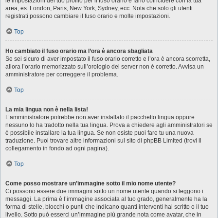
le impostazioni del tuo profilo per il fuso orario e farlo coincidere con la tua
area, es. London, Paris, New York, Sydney, ecc. Nota che solo gli utenti
registrati possono cambiare il fuso orario e molte impostazioni.
Top
Ho cambiato il fuso orario ma l’ora è ancora sbagliata
Se sei sicuro di aver impostato il fuso orario corretto e l’ora è ancora scorretta,
allora l’orario memorizzato sull’orologio del server non è corretto. Avvisa un
amministratore per correggere il problema.
Top
La mia lingua non è nella lista!
L’amministratore potrebbe non aver installato il pacchetto lingua oppure
nessuno lo ha tradotto nella tua lingua. Prova a chiedere agli amministratori se
è possibile installare la tua lingua. Se non esiste puoi fare tu una nuova
traduzione. Puoi trovare altre informazioni sul sito di phpBB Limited (trovi il
collegamento in fondo ad ogni pagina).
Top
Come posso mostrare un’immagine sotto il mio nome utente?
Ci possono essere due immagini sotto un nome utente quando si leggono i
messaggi. La prima è l’immagine associata al tuo grado, generalmente ha la
forma di stelle, blocchi o punti che indicano quanti interventi hai scritto o il tuo
livello. Sotto può esserci un’immagine più grande nota come avatar, che in