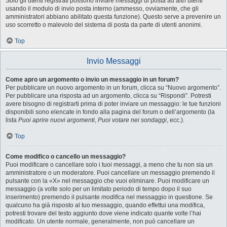
Solo gli utenti registrati possono inviare messaggi di posta ad altri utenti
usando il modulo di invio posta interno (ammesso, ovviamente, che gli
amministratori abbiano abilitato questa funzione). Questo serve a prevenire un
uso scorretto o malevolo del sistema di posta da parte di utenti anonimi.
Top
Invio Messaggi
Come apro un argomento o invio un messaggio in un forum?
Per pubblicare un nuovo argomento in un forum, clicca su “Nuovo argomento”.
Per pubblicare una risposta ad un argomento, clicca su “Rispondi”. Potresti
avere bisogno di registrarti prima di poter inviare un messaggio: le tue funzioni
disponibili sono elencate in fondo alla pagina del forum o dell’argomento (la
lista
Puoi aprire nuovi argomenti
,
Puoi votare nei sondaggi
, ecc.).
Top
Come modifico o cancello un messaggio?
Puoi modificare o cancellare solo i tuoi messaggi, a meno che tu non sia un
amministratore o un moderatore. Puoi cancellare un messaggio premendo il
pulsante con la «X» nel messaggio che vuoi eliminare. Puoi modificare un
messaggio (a volte solo per un limitato periodo di tempo dopo il suo
inserimento) premendo il pulsante
modifica
nel messaggio in questione. Se
qualcuno ha già risposto al tuo messaggio, quando effettui una modifica,
potresti trovare del testo aggiunto dove viene indicato quante volte l’hai
modificato. Un utente normale, generalmente, non può cancellare un