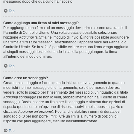
messaggio dopo che qualcuno ha risposto.
Top
Come aggiungo una firma ai miei messaggi?
Per aggiungere una firma ad un messaggio devi prima crearne una tramite il
Pannello di Controllo Utente. Una volta creata, è possibile selezionare
l’opzione
Aggiungi la firma
nel modulo di invio. È inoltre possibile aggiungere
una firma a tutti i tuoi messaggi selezionando l’apposita voce nel Pannello di
Controllo Utente. Se lo si fa, è possibile evitare che una firma venga aggiunta
ai singoli messaggi deselezionando la casella per aggiungere la firma
all’interno del modulo di invio.
Top
Come creo un sondaggio?
Creare un sondaggio è facile: quando inizi un nuovo argomento (o quando
modifichi il primo messaggio di un argomento, se ti è permesso) dovresti
vedere, sotto lo spazio per l’inserimento del messaggio, un riquadro dal titolo
Aggiungi sondaggio
(se non lo vedi, probabilmente non hai il diritto di creare
sondaggi). Basta inserire un titolo per il sondaggio e almeno due opzioni di
risposta (per inserire un’opzione di risposta, scrivila nell’apposito spazio e
clicca su
Aggiungi un’opzione
). Puoi anche stabilire i giorni di durata del
sondaggio (0 per non porre limiti). C’è un limite al numero di opzioni di
risposta che puoi aggiungere, stabilito dall’amministratore.
Top