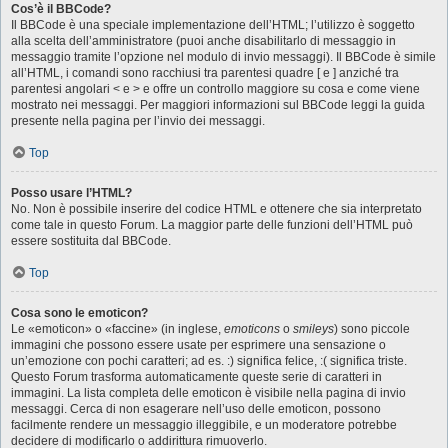
Cos’è il BBCode?
Il BBCode è una speciale implementazione dell’HTML; l’utilizzo è soggetto
alla scelta dell’amministratore (puoi anche disabilitarlo di messaggio in
messaggio tramite l’opzione nel modulo di invio messaggi). Il BBCode è simile
all’HTML, i comandi sono racchiusi tra parentesi quadre [ e ] anziché tra
parentesi angolari < e > e offre un controllo maggiore su cosa e come viene
mostrato nei messaggi. Per maggiori informazioni sul BBCode leggi la guida
presente nella pagina per l’invio dei messaggi.
Top
Posso usare l’HTML?
No. Non è possibile inserire del codice HTML e ottenere che sia interpretato
come tale in questo Forum. La maggior parte delle funzioni dell’HTML può
essere sostituita dal BBCode.
Top
Cosa sono le emoticon?
Le «emoticon» o «faccine» (in inglese,
emoticons
o
smileys
) sono piccole
immagini che possono essere usate per esprimere una sensazione o
un’emozione con pochi caratteri; ad es. :) significa felice, :( significa triste.
Questo Forum trasforma automaticamente queste serie di caratteri in
immagini. La lista completa delle emoticon è visibile nella pagina di invio
messaggi. Cerca di non esagerare nell’uso delle emoticon, possono
facilmente rendere un messaggio illeggibile, e un moderatore potrebbe
decidere di modificarlo o addirittura rimuoverlo.