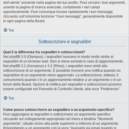
dell’utente” presente nella pagina del tuo profilo. Puoi cercare i tuoi argomenti,
usando la pagina di ricerca avanzata, compilando i vari campi
opportunamente. Puoi comunque trovare rapidamente i tuoi messaggi,
cliccando sull’omonima funzione “I tuoi messaggi”, generalmente disponibile
in ogni pagina della Board.
Top
Sottoscrizioni e segnalibri
Qual è la differenza fra segnalibri e sottoscrizioni?
Nel phpBB 3.0 (Olympus), i segnalibri lavorano in modo molto simile ai
segnalibri di un browser web. Non si viene avvisati in caso di aggiornamento.
Nel phpBB 3.1 (Ascraeus) e 3.2 (Rhea), i segnalibri sono simili alla
sottoscrizione di un argomento. È possibile ricevere una notifica quando un
segnalibro di un argomento viene aggiornato. La sottoscrizione, tuttavia, ti
comunicherà quando c’è un aggiornamento relativo a un argomento o in un
forum della Board. Opzioni di notifica per segnalibri e sottoscrizioni possono
essere configurate nel Pannello di Controllo Utente, alla voce “Preferenze”.
Top
Come posso sottoscrivere un segnalibro o un argomento specifico?
Puoi aggiungere ai segnalibri o sottoscrivere un argomento specifico
cliccando sul collegamento appropriato nel menu a tendina “Strumenti
argomento”, situato vicino alla parte superiore e inferiore di un argomento.
Rispondendo a un argomento con la voce “Avvisami via email quando si