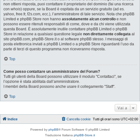
non ottieni risposta, puoi contattare il proprietario del dominio (fai una ricerca
con
whois
) oppure, se la Board è ospitata da un servizio gratuito (ad es.
yahoo, free.fr, f2s.com, ecc.), l’amministratore di tale servizio. Nota che phpBB
Limited e phpBB Store non hanno
assolutamente alcun controllo
e non
possono essere ritenuti responsabili di come, dove e da chi viene utilizzata
questa Board. È assolutamente inutile contattare phpBB Limited o phpBB
Store in relazione a qualsiasi questione legale
non direttamente collegata
al
sito phpBB.com, phpBB-Store.it o al software phpBB stesso. I messaggi di
posta elettronica inviati a phpBB Limited o a phpBB Store riguardanti l’uso da
parte di terzi di questo programma non riceveranno risposta.
Top
Come posso contattare un amministratore del Forum?
Tutti gli utenti della Board possono utilizzare il modulo "Contattaci", se
l’opzione è stata abilitata dall’amministratore.
I membri della Board possono anche usare il collegamento "Staff".
Top
Vai a
Indice
Cancella cookie
Tutti gli orari sono
UTC+02:00
Powered by
phpBB
® Forum Software © phpBB Limited
Traduzione Italiana
phpBB-Store.it