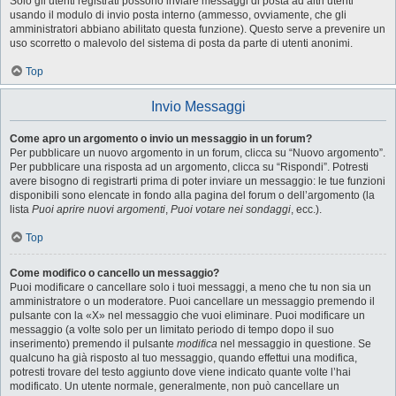
Solo gli utenti registrati possono inviare messaggi di posta ad altri utenti
usando il modulo di invio posta interno (ammesso, ovviamente, che gli
amministratori abbiano abilitato questa funzione). Questo serve a prevenire un
uso scorretto o malevolo del sistema di posta da parte di utenti anonimi.
Top
Invio Messaggi
Come apro un argomento o invio un messaggio in un forum?
Per pubblicare un nuovo argomento in un forum, clicca su “Nuovo argomento”.
Per pubblicare una risposta ad un argomento, clicca su “Rispondi”. Potresti
avere bisogno di registrarti prima di poter inviare un messaggio: le tue funzioni
disponibili sono elencate in fondo alla pagina del forum o dell’argomento (la
lista
Puoi aprire nuovi argomenti
,
Puoi votare nei sondaggi
, ecc.).
Top
Come modifico o cancello un messaggio?
Puoi modificare o cancellare solo i tuoi messaggi, a meno che tu non sia un
amministratore o un moderatore. Puoi cancellare un messaggio premendo il
pulsante con la «X» nel messaggio che vuoi eliminare. Puoi modificare un
messaggio (a volte solo per un limitato periodo di tempo dopo il suo
inserimento) premendo il pulsante
modifica
nel messaggio in questione. Se
qualcuno ha già risposto al tuo messaggio, quando effettui una modifica,
potresti trovare del testo aggiunto dove viene indicato quante volte l’hai
modificato. Un utente normale, generalmente, non può cancellare un