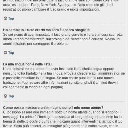
le impostazioni del tuo profilo per il fuso orario e farlo coincidere con la tua
area, es. London, Paris, New York, Sydney, ecc. Nota che solo gli utenti
registrati possono cambiare il fuso orario e molte impostazioni.
Top
Ho cambiato il fuso orario ma l’ora è ancora sbagliata
Se sei sicuro di aver impostato il fuso orario corretto e l’ora è ancora scorretta,
allora l’orario memorizzato sull’orologio del server non è corretto. Avvisa un
amministratore per correggere il problema.
Top
La mia lingua non è nella lista!
L’amministratore potrebbe non aver installato il pacchetto lingua oppure
nessuno lo ha tradotto nella tua lingua. Prova a chiedere agli amministratori se
è possibile installare la tua lingua. Se non esiste puoi fare tu una nuova
traduzione. Puoi trovare altre informazioni sul sito di phpBB Limited (trovi il
collegamento in fondo ad ogni pagina).
Top
Come posso mostrare un’immagine sotto il mio nome utente?
Ci possono essere due immagini sotto un nome utente quando si leggono i
messaggi. La prima è l’immagine associata al tuo grado, generalmente ha la
forma di stelle, blocchi o punti che indicano quanti interventi hai scritto o il tuo
livello. Sotto può esserci un’immagine più grande nota come avatar, che in