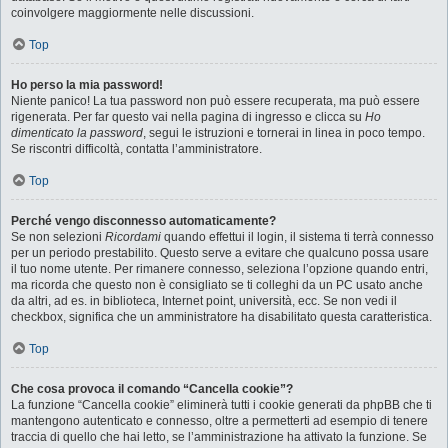
coinvolgere maggiormente nelle discussioni.
Top
Ho perso la mia password!
Niente panico! La tua password non può essere recuperata, ma può essere
rigenerata. Per far questo vai nella pagina di ingresso e clicca su
Ho
dimenticato la password
, segui le istruzioni e tornerai in linea in poco tempo.
Se riscontri difficoltà, contatta l’amministratore.
Top
Perché vengo disconnesso automaticamente?
Se non selezioni
Ricordami
quando effettui il login, il sistema ti terrà connesso
per un periodo prestabilito. Questo serve a evitare che qualcuno possa usare
il tuo nome utente. Per rimanere connesso, seleziona l’opzione quando entri,
ma ricorda che questo non è consigliato se ti colleghi da un PC usato anche
da altri, ad es. in biblioteca, Internet point, università, ecc. Se non vedi il
checkbox, significa che un amministratore ha disabilitato questa caratteristica.
Top
Che cosa provoca il comando “Cancella cookie”?
La funzione “Cancella cookie” eliminerà tutti i cookie generati da phpBB che ti
mantengono autenticato e connesso, oltre a permetterti ad esempio di tenere
traccia di quello che hai letto, se l’amministrazione ha attivato la funzione. Se