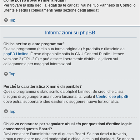
Come posso trovare i miei allegati?
Per trovare la lista degli allegati da te caricati, vai nel tuo Pannello di Controllo
Utente e segui i collegamenti nella sezione degli allegati.
Top
Informazioni su phpBB
Chi ha scritto questo programma?
Questo programma (nella sua forma originale) è prodotto e rilasciato da
phpBB Limited
. È reso disponibile sotto la GNU General Public Licence
versione 2 (GPL-2.0) e può essere liberamente distribuito; clicca sul
collegamento per maggiori informazioni.
Top
Perché la caratteristica X non è disponibile?
Questo programma è stato scritto da phpBB Limited. Se credi che ci sia
bisogno di aggiungere una nuova funzionalità, visita il
Centro Idee phpBB
,
dove potrai supportare idee esistenti o suggerire nuove funzionalità.
Top
Chi devo contattare per segnalare abusi e/o per questioni d’ordine legale
concernenti questa Board?
Devi contattare l’amministratore di questa Board. Se non riesci a trovarlo,
prova a contattare uno dei moderatori e chiedi a chi puoi rivolgerti. Se ancora