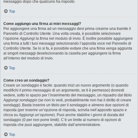
messaggio dopo che qualcuno ha risposto.
Top
Come aggiungo una firma ai miei messaggi?
Per aggiungere una firma ad un messaggio devi prima crearne una tramite il
Pannello di Controllo Utente. Una volta creata, è possibile selezionare
l’opzione
Aggiungi la firma
nel modulo di invio. È inoltre possibile aggiungere
una firma a tutti i tuoi messaggi selezionando l’apposita voce nel Pannello di
Controllo Utente. Se lo si fa, è possibile evitare che una firma venga aggiunta
ai singoli messaggi deselezionando la casella per aggiungere la firma
all’interno del modulo di invio.
Top
Come creo un sondaggio?
Creare un sondaggio è facile: quando inizi un nuovo argomento (o quando
modifichi il primo messaggio di un argomento, se ti è permesso) dovresti
vedere, sotto lo spazio per l’inserimento del messaggio, un riquadro dal titolo
Aggiungi sondaggio
(se non lo vedi, probabilmente non hai il diritto di creare
sondaggi). Basta inserire un titolo per il sondaggio e almeno due opzioni di
risposta (per inserire un’opzione di risposta, scrivila nell’apposito spazio e
clicca su
Aggiungi un’opzione
). Puoi anche stabilire i giorni di durata del
sondaggio (0 per non porre limiti). C’è un limite al numero di opzioni di
risposta che puoi aggiungere, stabilito dall’amministratore.
Top