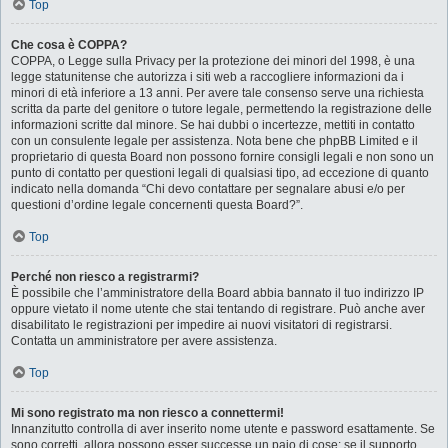
Top
Che cosa è COPPA?
COPPA, o Legge sulla Privacy per la protezione dei minori del 1998, è una
legge statunitense che autorizza i siti web a raccogliere informazioni da i
minori di età inferiore a 13 anni. Per avere tale consenso serve una richiesta
scritta da parte del genitore o tutore legale, permettendo la registrazione delle
informazioni scritte dal minore. Se hai dubbi o incertezze, mettiti in contatto
con un consulente legale per assistenza. Nota bene che phpBB Limited e il
proprietario di questa Board non possono fornire consigli legali e non sono un
punto di contatto per questioni legali di qualsiasi tipo, ad eccezione di quanto
indicato nella domanda “Chi devo contattare per segnalare abusi e/o per
questioni d’ordine legale concernenti questa Board?”.
Top
Perché non riesco a registrarmi?
È possibile che l’amministratore della Board abbia bannato il tuo indirizzo IP
oppure vietato il nome utente che stai tentando di registrare. Può anche aver
disabilitato le registrazioni per impedire ai nuovi visitatori di registrarsi.
Contatta un amministratore per avere assistenza.
Top
Mi sono registrato ma non riesco a connettermi!
Innanzitutto controlla di aver inserito nome utente e password esattamente. Se
sono corretti, allora possono esser successe un paio di cose: se il supporto