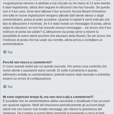
«registrazione minore» è abilitato e hai cliccato su
Ho meno di 13 anni
mentre
ti stavi registrando, allora devi seguire le istruzioni che hai ricevuto. Se questo
non è il tuo caso, forse devi attivare il tuo account. Alcune Board richiedono
che tutte le nuove registrazioni vengano attivate dall’utente stesso o dagli
amministratori, prima di poter accedere. Quando ti registri ti verrà indicato che
tipo di attivazione è richiesta. Se ti è stato inviato un messaggio di posta, allora
segui le istruzioni; se non hai ricevuto nessun messaggio... sei sicuro che il tuo
indirizzo di posta sia valido? (L’attivazione via posta serve a ridurre la
possibilità di avere utenti anonimi che abusano della Board.) Se sei sicuro che
l’indirizzo di posta che hai usato sia corretto, allora prova a contattare un
amministratore.
Top
Perché non riesco a connettermi?
Ci sono svariati motivi per cui questo succede. Per prima cosa controlla che
nome utente e password siano corretti. Di solito il problema è questo,
altrimenti contatta un amministratore: potresti essere stato bannato o potrebbe
esserci un errore di configurazione.
Top
Mi sono registrato tempo fa, ma non riesco più a connettermi?!
È possibile che un amministratore abbia cancellato o disattivato il tuo account
per qualche ragione. Molti siti rimuovono periodicamente gli account degli
utenti che non hanno mai inviato messaggi, per ridurre la grandezza del
database. Se il motivo è quest’ultimo registrati nuovamente e cerca di farti