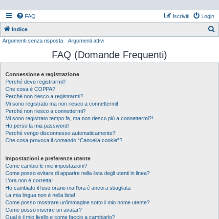
FAQ
Iscriviti
Login
Indice
Argomenti senza risposta
Argomenti attivi
e
FAQ (Domande Frequenti)
r
c
Connessione e registrazione
a
Perché devo registrarmi?
Che cosa è COPPA?
Perché non riesco a registrarmi?
Mi sono registrato ma non riesco a connettermi!
Perché non riesco a connettermi?
Mi sono registrato tempo fa, ma non riesco più a connettermi?!
Ho perso la mia password!
Perché vengo disconnesso automaticamente?
Che cosa provoca il comando “Cancella cookie”?
Impostazioni e preferenze utente
Come cambio le mie impostazioni?
Come posso evitare di apparire nella lista degli utenti in linea?
L’ora non è corretta!
Ho cambiato il fuso orario ma l’ora è ancora sbagliata
La mia lingua non è nella lista!
Come posso mostrare un’immagine sotto il mio nome utente?
Come posso inserire un avatar?
Qual è il mio livello e come faccio a cambiarlo?