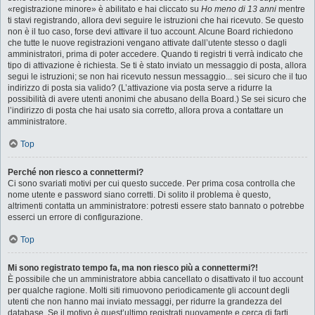
«registrazione minore» è abilitato e hai cliccato su
Ho meno di 13 anni
mentre
ti stavi registrando, allora devi seguire le istruzioni che hai ricevuto. Se questo
non è il tuo caso, forse devi attivare il tuo account. Alcune Board richiedono
che tutte le nuove registrazioni vengano attivate dall’utente stesso o dagli
amministratori, prima di poter accedere. Quando ti registri ti verrà indicato che
tipo di attivazione è richiesta. Se ti è stato inviato un messaggio di posta, allora
segui le istruzioni; se non hai ricevuto nessun messaggio... sei sicuro che il tuo
indirizzo di posta sia valido? (L’attivazione via posta serve a ridurre la
possibilità di avere utenti anonimi che abusano della Board.) Se sei sicuro che
l’indirizzo di posta che hai usato sia corretto, allora prova a contattare un
amministratore.
Top
Perché non riesco a connettermi?
Ci sono svariati motivi per cui questo succede. Per prima cosa controlla che
nome utente e password siano corretti. Di solito il problema è questo,
altrimenti contatta un amministratore: potresti essere stato bannato o potrebbe
esserci un errore di configurazione.
Top
Mi sono registrato tempo fa, ma non riesco più a connettermi?!
È possibile che un amministratore abbia cancellato o disattivato il tuo account
per qualche ragione. Molti siti rimuovono periodicamente gli account degli
utenti che non hanno mai inviato messaggi, per ridurre la grandezza del
database. Se il motivo è quest’ultimo registrati nuovamente e cerca di farti