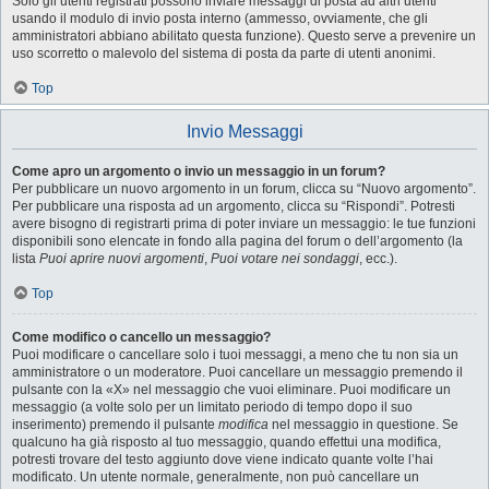
Solo gli utenti registrati possono inviare messaggi di posta ad altri utenti
usando il modulo di invio posta interno (ammesso, ovviamente, che gli
amministratori abbiano abilitato questa funzione). Questo serve a prevenire un
uso scorretto o malevolo del sistema di posta da parte di utenti anonimi.
Top
Invio Messaggi
Come apro un argomento o invio un messaggio in un forum?
Per pubblicare un nuovo argomento in un forum, clicca su “Nuovo argomento”.
Per pubblicare una risposta ad un argomento, clicca su “Rispondi”. Potresti
avere bisogno di registrarti prima di poter inviare un messaggio: le tue funzioni
disponibili sono elencate in fondo alla pagina del forum o dell’argomento (la
lista
Puoi aprire nuovi argomenti
,
Puoi votare nei sondaggi
, ecc.).
Top
Come modifico o cancello un messaggio?
Puoi modificare o cancellare solo i tuoi messaggi, a meno che tu non sia un
amministratore o un moderatore. Puoi cancellare un messaggio premendo il
pulsante con la «X» nel messaggio che vuoi eliminare. Puoi modificare un
messaggio (a volte solo per un limitato periodo di tempo dopo il suo
inserimento) premendo il pulsante
modifica
nel messaggio in questione. Se
qualcuno ha già risposto al tuo messaggio, quando effettui una modifica,
potresti trovare del testo aggiunto dove viene indicato quante volte l’hai
modificato. Un utente normale, generalmente, non può cancellare un