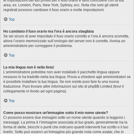
le impostazioni del tuo profilo per il fuso orario e farlo coincidere con la tua
area, es. London, Paris, New York, Sydney, ecc. Nota che solo gli utenti
registrati possono cambiare il fuso orario e molte impostazioni.
Top
Ho cambiato il fuso orario ma l’ora è ancora sbagliata
Se sei sicuro di aver impostato il fuso orario corretto e l’ora è ancora scorretta,
allora l’orario memorizzato sull’orologio del server non è corretto. Avvisa un
amministratore per correggere il problema.
Top
La mia lingua non è nella lista!
L’amministratore potrebbe non aver installato il pacchetto lingua oppure
nessuno lo ha tradotto nella tua lingua. Prova a chiedere agli amministratori se
è possibile installare la tua lingua. Se non esiste puoi fare tu una nuova
traduzione. Puoi trovare altre informazioni sul sito di phpBB Limited (trovi il
collegamento in fondo ad ogni pagina).
Top
Come posso mostrare un’immagine sotto il mio nome utente?
Ci possono essere due immagini sotto un nome utente quando si leggono i
messaggi. La prima è l’immagine associata al tuo grado, generalmente ha la
forma di stelle, blocchi o punti che indicano quanti interventi hai scritto o il tuo
livello. Sotto può esserci un’immagine più grande nota come avatar, che in