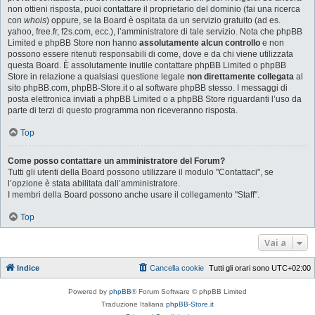
non ottieni risposta, puoi contattare il proprietario del dominio (fai una ricerca
con
whois
) oppure, se la Board è ospitata da un servizio gratuito (ad es.
yahoo, free.fr, f2s.com, ecc.), l’amministratore di tale servizio. Nota che phpBB
Limited e phpBB Store non hanno
assolutamente alcun controllo
e non
possono essere ritenuti responsabili di come, dove e da chi viene utilizzata
questa Board. È assolutamente inutile contattare phpBB Limited o phpBB
Store in relazione a qualsiasi questione legale
non direttamente collegata
al
sito phpBB.com, phpBB-Store.it o al software phpBB stesso. I messaggi di
posta elettronica inviati a phpBB Limited o a phpBB Store riguardanti l’uso da
parte di terzi di questo programma non riceveranno risposta.
Top
Come posso contattare un amministratore del Forum?
Tutti gli utenti della Board possono utilizzare il modulo "Contattaci", se
l’opzione è stata abilitata dall’amministratore.
I membri della Board possono anche usare il collegamento "Staff".
Top
Vai a
Indice
Cancella cookie
Tutti gli orari sono
UTC+02:00
Powered by
phpBB
® Forum Software © phpBB Limited
Traduzione Italiana
phpBB-Store.it