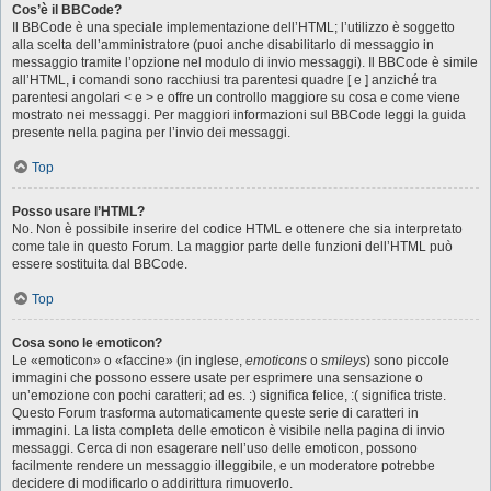
Cos’è il BBCode?
Il BBCode è una speciale implementazione dell’HTML; l’utilizzo è soggetto
alla scelta dell’amministratore (puoi anche disabilitarlo di messaggio in
messaggio tramite l’opzione nel modulo di invio messaggi). Il BBCode è simile
all’HTML, i comandi sono racchiusi tra parentesi quadre [ e ] anziché tra
parentesi angolari < e > e offre un controllo maggiore su cosa e come viene
mostrato nei messaggi. Per maggiori informazioni sul BBCode leggi la guida
presente nella pagina per l’invio dei messaggi.
Top
Posso usare l’HTML?
No. Non è possibile inserire del codice HTML e ottenere che sia interpretato
come tale in questo Forum. La maggior parte delle funzioni dell’HTML può
essere sostituita dal BBCode.
Top
Cosa sono le emoticon?
Le «emoticon» o «faccine» (in inglese,
emoticons
o
smileys
) sono piccole
immagini che possono essere usate per esprimere una sensazione o
un’emozione con pochi caratteri; ad es. :) significa felice, :( significa triste.
Questo Forum trasforma automaticamente queste serie di caratteri in
immagini. La lista completa delle emoticon è visibile nella pagina di invio
messaggi. Cerca di non esagerare nell’uso delle emoticon, possono
facilmente rendere un messaggio illeggibile, e un moderatore potrebbe
decidere di modificarlo o addirittura rimuoverlo.