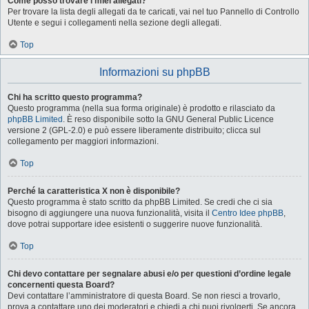
Come posso trovare i miei allegati?
Per trovare la lista degli allegati da te caricati, vai nel tuo Pannello di Controllo
Utente e segui i collegamenti nella sezione degli allegati.
Top
Informazioni su phpBB
Chi ha scritto questo programma?
Questo programma (nella sua forma originale) è prodotto e rilasciato da
phpBB Limited
. È reso disponibile sotto la GNU General Public Licence
versione 2 (GPL-2.0) e può essere liberamente distribuito; clicca sul
collegamento per maggiori informazioni.
Top
Perché la caratteristica X non è disponibile?
Questo programma è stato scritto da phpBB Limited. Se credi che ci sia
bisogno di aggiungere una nuova funzionalità, visita il
Centro Idee phpBB
,
dove potrai supportare idee esistenti o suggerire nuove funzionalità.
Top
Chi devo contattare per segnalare abusi e/o per questioni d’ordine legale
concernenti questa Board?
Devi contattare l’amministratore di questa Board. Se non riesci a trovarlo,
prova a contattare uno dei moderatori e chiedi a chi puoi rivolgerti. Se ancora