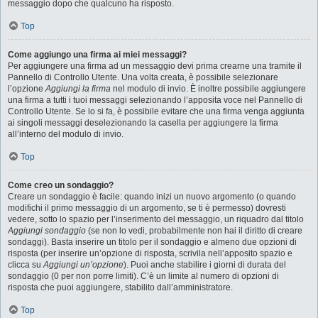
messaggio dopo che qualcuno ha risposto.
Top
Come aggiungo una firma ai miei messaggi?
Per aggiungere una firma ad un messaggio devi prima crearne una tramite il
Pannello di Controllo Utente. Una volta creata, è possibile selezionare
l’opzione
Aggiungi la firma
nel modulo di invio. È inoltre possibile aggiungere
una firma a tutti i tuoi messaggi selezionando l’apposita voce nel Pannello di
Controllo Utente. Se lo si fa, è possibile evitare che una firma venga aggiunta
ai singoli messaggi deselezionando la casella per aggiungere la firma
all’interno del modulo di invio.
Top
Come creo un sondaggio?
Creare un sondaggio è facile: quando inizi un nuovo argomento (o quando
modifichi il primo messaggio di un argomento, se ti è permesso) dovresti
vedere, sotto lo spazio per l’inserimento del messaggio, un riquadro dal titolo
Aggiungi sondaggio
(se non lo vedi, probabilmente non hai il diritto di creare
sondaggi). Basta inserire un titolo per il sondaggio e almeno due opzioni di
risposta (per inserire un’opzione di risposta, scrivila nell’apposito spazio e
clicca su
Aggiungi un’opzione
). Puoi anche stabilire i giorni di durata del
sondaggio (0 per non porre limiti). C’è un limite al numero di opzioni di
risposta che puoi aggiungere, stabilito dall’amministratore.
Top