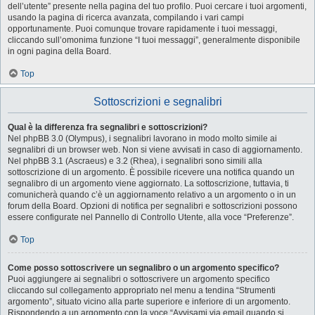
dell’utente” presente nella pagina del tuo profilo. Puoi cercare i tuoi argomenti,
usando la pagina di ricerca avanzata, compilando i vari campi
opportunamente. Puoi comunque trovare rapidamente i tuoi messaggi,
cliccando sull’omonima funzione “I tuoi messaggi”, generalmente disponibile
in ogni pagina della Board.
Top
Sottoscrizioni e segnalibri
Qual è la differenza fra segnalibri e sottoscrizioni?
Nel phpBB 3.0 (Olympus), i segnalibri lavorano in modo molto simile ai
segnalibri di un browser web. Non si viene avvisati in caso di aggiornamento.
Nel phpBB 3.1 (Ascraeus) e 3.2 (Rhea), i segnalibri sono simili alla
sottoscrizione di un argomento. È possibile ricevere una notifica quando un
segnalibro di un argomento viene aggiornato. La sottoscrizione, tuttavia, ti
comunicherà quando c’è un aggiornamento relativo a un argomento o in un
forum della Board. Opzioni di notifica per segnalibri e sottoscrizioni possono
essere configurate nel Pannello di Controllo Utente, alla voce “Preferenze”.
Top
Come posso sottoscrivere un segnalibro o un argomento specifico?
Puoi aggiungere ai segnalibri o sottoscrivere un argomento specifico
cliccando sul collegamento appropriato nel menu a tendina “Strumenti
argomento”, situato vicino alla parte superiore e inferiore di un argomento.
Rispondendo a un argomento con la voce “Avvisami via email quando si