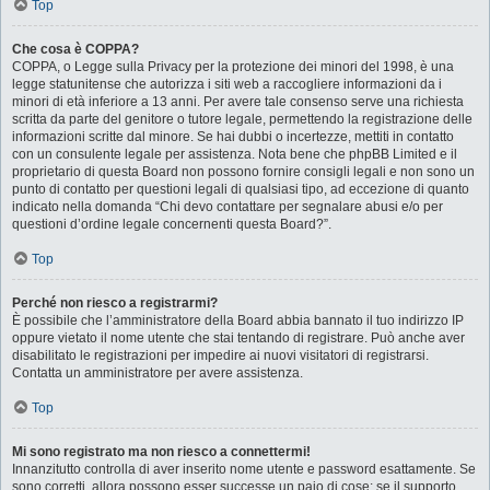
Top
Che cosa è COPPA?
COPPA, o Legge sulla Privacy per la protezione dei minori del 1998, è una
legge statunitense che autorizza i siti web a raccogliere informazioni da i
minori di età inferiore a 13 anni. Per avere tale consenso serve una richiesta
scritta da parte del genitore o tutore legale, permettendo la registrazione delle
informazioni scritte dal minore. Se hai dubbi o incertezze, mettiti in contatto
con un consulente legale per assistenza. Nota bene che phpBB Limited e il
proprietario di questa Board non possono fornire consigli legali e non sono un
punto di contatto per questioni legali di qualsiasi tipo, ad eccezione di quanto
indicato nella domanda “Chi devo contattare per segnalare abusi e/o per
questioni d’ordine legale concernenti questa Board?”.
Top
Perché non riesco a registrarmi?
È possibile che l’amministratore della Board abbia bannato il tuo indirizzo IP
oppure vietato il nome utente che stai tentando di registrare. Può anche aver
disabilitato le registrazioni per impedire ai nuovi visitatori di registrarsi.
Contatta un amministratore per avere assistenza.
Top
Mi sono registrato ma non riesco a connettermi!
Innanzitutto controlla di aver inserito nome utente e password esattamente. Se
sono corretti, allora possono esser successe un paio di cose: se il supporto