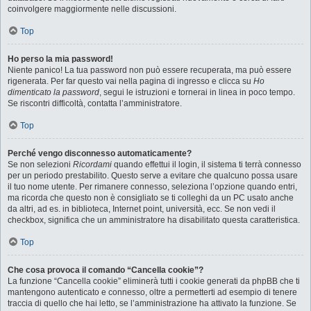
coinvolgere maggiormente nelle discussioni.
Top
Ho perso la mia password!
Niente panico! La tua password non può essere recuperata, ma può essere
rigenerata. Per far questo vai nella pagina di ingresso e clicca su
Ho
dimenticato la password
, segui le istruzioni e tornerai in linea in poco tempo.
Se riscontri difficoltà, contatta l’amministratore.
Top
Perché vengo disconnesso automaticamente?
Se non selezioni
Ricordami
quando effettui il login, il sistema ti terrà connesso
per un periodo prestabilito. Questo serve a evitare che qualcuno possa usare
il tuo nome utente. Per rimanere connesso, seleziona l’opzione quando entri,
ma ricorda che questo non è consigliato se ti colleghi da un PC usato anche
da altri, ad es. in biblioteca, Internet point, università, ecc. Se non vedi il
checkbox, significa che un amministratore ha disabilitato questa caratteristica.
Top
Che cosa provoca il comando “Cancella cookie”?
La funzione “Cancella cookie” eliminerà tutti i cookie generati da phpBB che ti
mantengono autenticato e connesso, oltre a permetterti ad esempio di tenere
traccia di quello che hai letto, se l’amministrazione ha attivato la funzione. Se