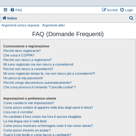
FAQ
Iscriviti
Login
Indice
Argomenti senza risposta
Argomenti attivi
e
FAQ (Domande Frequenti)
r
c
Connessione e registrazione
a
Perché devo registrarmi?
Che cosa è COPPA?
Perché non riesco a registrarmi?
Mi sono registrato ma non riesco a connettermi!
Perché non riesco a connettermi?
Mi sono registrato tempo fa, ma non riesco più a connettermi?!
Ho perso la mia password!
Perché vengo disconnesso automaticamente?
Che cosa provoca il comando “Cancella cookie”?
Impostazioni e preferenze utente
Come cambio le mie impostazioni?
Come posso evitare di apparire nella lista degli utenti in linea?
L’ora non è corretta!
Ho cambiato il fuso orario ma l’ora è ancora sbagliata
La mia lingua non è nella lista!
Come posso mostrare un’immagine sotto il mio nome utente?
Come posso inserire un avatar?
Qual è il mio livello e come faccio a cambiarlo?