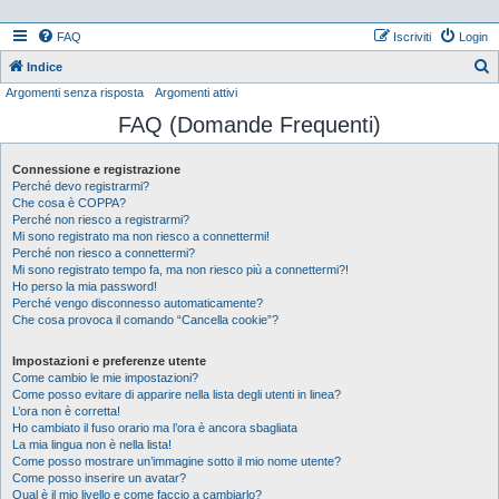
FAQ
Iscriviti
Login
Indice
Argomenti senza risposta
Argomenti attivi
e
FAQ (Domande Frequenti)
r
c
Connessione e registrazione
a
Perché devo registrarmi?
Che cosa è COPPA?
Perché non riesco a registrarmi?
Mi sono registrato ma non riesco a connettermi!
Perché non riesco a connettermi?
Mi sono registrato tempo fa, ma non riesco più a connettermi?!
Ho perso la mia password!
Perché vengo disconnesso automaticamente?
Che cosa provoca il comando “Cancella cookie”?
Impostazioni e preferenze utente
Come cambio le mie impostazioni?
Come posso evitare di apparire nella lista degli utenti in linea?
L’ora non è corretta!
Ho cambiato il fuso orario ma l’ora è ancora sbagliata
La mia lingua non è nella lista!
Come posso mostrare un’immagine sotto il mio nome utente?
Come posso inserire un avatar?
Qual è il mio livello e come faccio a cambiarlo?