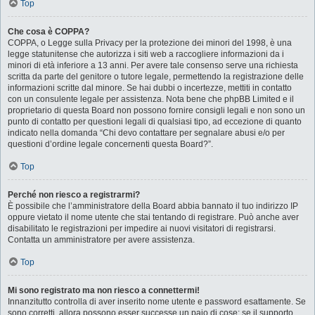
Top
Che cosa è COPPA?
COPPA, o Legge sulla Privacy per la protezione dei minori del 1998, è una
legge statunitense che autorizza i siti web a raccogliere informazioni da i
minori di età inferiore a 13 anni. Per avere tale consenso serve una richiesta
scritta da parte del genitore o tutore legale, permettendo la registrazione delle
informazioni scritte dal minore. Se hai dubbi o incertezze, mettiti in contatto
con un consulente legale per assistenza. Nota bene che phpBB Limited e il
proprietario di questa Board non possono fornire consigli legali e non sono un
punto di contatto per questioni legali di qualsiasi tipo, ad eccezione di quanto
indicato nella domanda “Chi devo contattare per segnalare abusi e/o per
questioni d’ordine legale concernenti questa Board?”.
Top
Perché non riesco a registrarmi?
È possibile che l’amministratore della Board abbia bannato il tuo indirizzo IP
oppure vietato il nome utente che stai tentando di registrare. Può anche aver
disabilitato le registrazioni per impedire ai nuovi visitatori di registrarsi.
Contatta un amministratore per avere assistenza.
Top
Mi sono registrato ma non riesco a connettermi!
Innanzitutto controlla di aver inserito nome utente e password esattamente. Se
sono corretti, allora possono esser successe un paio di cose: se il supporto