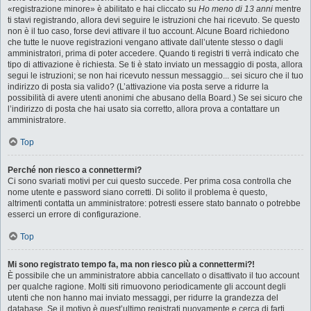
«registrazione minore» è abilitato e hai cliccato su
Ho meno di 13 anni
mentre
ti stavi registrando, allora devi seguire le istruzioni che hai ricevuto. Se questo
non è il tuo caso, forse devi attivare il tuo account. Alcune Board richiedono
che tutte le nuove registrazioni vengano attivate dall’utente stesso o dagli
amministratori, prima di poter accedere. Quando ti registri ti verrà indicato che
tipo di attivazione è richiesta. Se ti è stato inviato un messaggio di posta, allora
segui le istruzioni; se non hai ricevuto nessun messaggio... sei sicuro che il tuo
indirizzo di posta sia valido? (L’attivazione via posta serve a ridurre la
possibilità di avere utenti anonimi che abusano della Board.) Se sei sicuro che
l’indirizzo di posta che hai usato sia corretto, allora prova a contattare un
amministratore.
Top
Perché non riesco a connettermi?
Ci sono svariati motivi per cui questo succede. Per prima cosa controlla che
nome utente e password siano corretti. Di solito il problema è questo,
altrimenti contatta un amministratore: potresti essere stato bannato o potrebbe
esserci un errore di configurazione.
Top
Mi sono registrato tempo fa, ma non riesco più a connettermi?!
È possibile che un amministratore abbia cancellato o disattivato il tuo account
per qualche ragione. Molti siti rimuovono periodicamente gli account degli
utenti che non hanno mai inviato messaggi, per ridurre la grandezza del
database. Se il motivo è quest’ultimo registrati nuovamente e cerca di farti