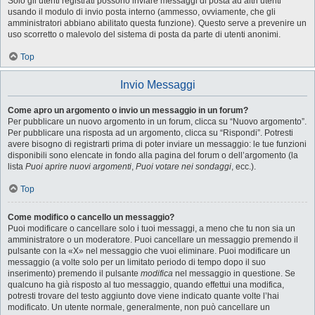
Solo gli utenti registrati possono inviare messaggi di posta ad altri utenti
usando il modulo di invio posta interno (ammesso, ovviamente, che gli
amministratori abbiano abilitato questa funzione). Questo serve a prevenire un
uso scorretto o malevolo del sistema di posta da parte di utenti anonimi.
Top
Invio Messaggi
Come apro un argomento o invio un messaggio in un forum?
Per pubblicare un nuovo argomento in un forum, clicca su “Nuovo argomento”.
Per pubblicare una risposta ad un argomento, clicca su “Rispondi”. Potresti
avere bisogno di registrarti prima di poter inviare un messaggio: le tue funzioni
disponibili sono elencate in fondo alla pagina del forum o dell’argomento (la
lista
Puoi aprire nuovi argomenti
,
Puoi votare nei sondaggi
, ecc.).
Top
Come modifico o cancello un messaggio?
Puoi modificare o cancellare solo i tuoi messaggi, a meno che tu non sia un
amministratore o un moderatore. Puoi cancellare un messaggio premendo il
pulsante con la «X» nel messaggio che vuoi eliminare. Puoi modificare un
messaggio (a volte solo per un limitato periodo di tempo dopo il suo
inserimento) premendo il pulsante
modifica
nel messaggio in questione. Se
qualcuno ha già risposto al tuo messaggio, quando effettui una modifica,
potresti trovare del testo aggiunto dove viene indicato quante volte l’hai
modificato. Un utente normale, generalmente, non può cancellare un