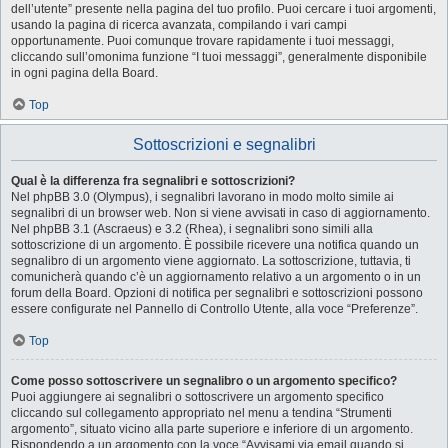
dell’utente” presente nella pagina del tuo profilo. Puoi cercare i tuoi argomenti,
usando la pagina di ricerca avanzata, compilando i vari campi
opportunamente. Puoi comunque trovare rapidamente i tuoi messaggi,
cliccando sull’omonima funzione “I tuoi messaggi”, generalmente disponibile
in ogni pagina della Board.
Top
Sottoscrizioni e segnalibri
Qual è la differenza fra segnalibri e sottoscrizioni?
Nel phpBB 3.0 (Olympus), i segnalibri lavorano in modo molto simile ai
segnalibri di un browser web. Non si viene avvisati in caso di aggiornamento.
Nel phpBB 3.1 (Ascraeus) e 3.2 (Rhea), i segnalibri sono simili alla
sottoscrizione di un argomento. È possibile ricevere una notifica quando un
segnalibro di un argomento viene aggiornato. La sottoscrizione, tuttavia, ti
comunicherà quando c’è un aggiornamento relativo a un argomento o in un
forum della Board. Opzioni di notifica per segnalibri e sottoscrizioni possono
essere configurate nel Pannello di Controllo Utente, alla voce “Preferenze”.
Top
Come posso sottoscrivere un segnalibro o un argomento specifico?
Puoi aggiungere ai segnalibri o sottoscrivere un argomento specifico
cliccando sul collegamento appropriato nel menu a tendina “Strumenti
argomento”, situato vicino alla parte superiore e inferiore di un argomento.
Rispondendo a un argomento con la voce “Avvisami via email quando si