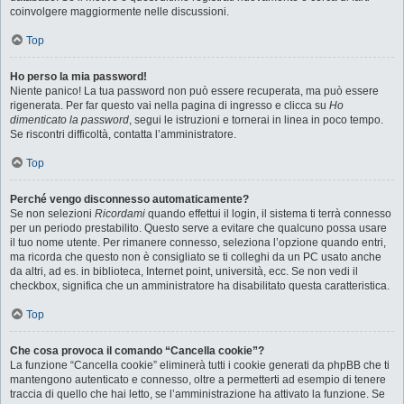
coinvolgere maggiormente nelle discussioni.
Top
Ho perso la mia password!
Niente panico! La tua password non può essere recuperata, ma può essere
rigenerata. Per far questo vai nella pagina di ingresso e clicca su
Ho
dimenticato la password
, segui le istruzioni e tornerai in linea in poco tempo.
Se riscontri difficoltà, contatta l’amministratore.
Top
Perché vengo disconnesso automaticamente?
Se non selezioni
Ricordami
quando effettui il login, il sistema ti terrà connesso
per un periodo prestabilito. Questo serve a evitare che qualcuno possa usare
il tuo nome utente. Per rimanere connesso, seleziona l’opzione quando entri,
ma ricorda che questo non è consigliato se ti colleghi da un PC usato anche
da altri, ad es. in biblioteca, Internet point, università, ecc. Se non vedi il
checkbox, significa che un amministratore ha disabilitato questa caratteristica.
Top
Che cosa provoca il comando “Cancella cookie”?
La funzione “Cancella cookie” eliminerà tutti i cookie generati da phpBB che ti
mantengono autenticato e connesso, oltre a permetterti ad esempio di tenere
traccia di quello che hai letto, se l’amministrazione ha attivato la funzione. Se