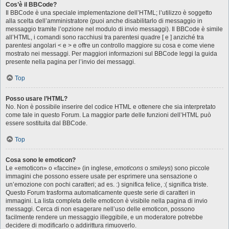
Cos’è il BBCode?
Il BBCode è una speciale implementazione dell’HTML; l’utilizzo è soggetto
alla scelta dell’amministratore (puoi anche disabilitarlo di messaggio in
messaggio tramite l’opzione nel modulo di invio messaggi). Il BBCode è simile
all’HTML, i comandi sono racchiusi tra parentesi quadre [ e ] anziché tra
parentesi angolari < e > e offre un controllo maggiore su cosa e come viene
mostrato nei messaggi. Per maggiori informazioni sul BBCode leggi la guida
presente nella pagina per l’invio dei messaggi.
Top
Posso usare l’HTML?
No. Non è possibile inserire del codice HTML e ottenere che sia interpretato
come tale in questo Forum. La maggior parte delle funzioni dell’HTML può
essere sostituita dal BBCode.
Top
Cosa sono le emoticon?
Le «emoticon» o «faccine» (in inglese,
emoticons
o
smileys
) sono piccole
immagini che possono essere usate per esprimere una sensazione o
un’emozione con pochi caratteri; ad es. :) significa felice, :( significa triste.
Questo Forum trasforma automaticamente queste serie di caratteri in
immagini. La lista completa delle emoticon è visibile nella pagina di invio
messaggi. Cerca di non esagerare nell’uso delle emoticon, possono
facilmente rendere un messaggio illeggibile, e un moderatore potrebbe
decidere di modificarlo o addirittura rimuoverlo.