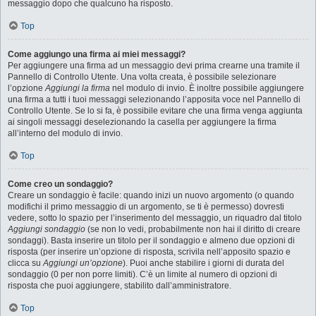
messaggio dopo che qualcuno ha risposto.
Top
Come aggiungo una firma ai miei messaggi?
Per aggiungere una firma ad un messaggio devi prima crearne una tramite il
Pannello di Controllo Utente. Una volta creata, è possibile selezionare
l’opzione
Aggiungi la firma
nel modulo di invio. È inoltre possibile aggiungere
una firma a tutti i tuoi messaggi selezionando l’apposita voce nel Pannello di
Controllo Utente. Se lo si fa, è possibile evitare che una firma venga aggiunta
ai singoli messaggi deselezionando la casella per aggiungere la firma
all’interno del modulo di invio.
Top
Come creo un sondaggio?
Creare un sondaggio è facile: quando inizi un nuovo argomento (o quando
modifichi il primo messaggio di un argomento, se ti è permesso) dovresti
vedere, sotto lo spazio per l’inserimento del messaggio, un riquadro dal titolo
Aggiungi sondaggio
(se non lo vedi, probabilmente non hai il diritto di creare
sondaggi). Basta inserire un titolo per il sondaggio e almeno due opzioni di
risposta (per inserire un’opzione di risposta, scrivila nell’apposito spazio e
clicca su
Aggiungi un’opzione
). Puoi anche stabilire i giorni di durata del
sondaggio (0 per non porre limiti). C’è un limite al numero di opzioni di
risposta che puoi aggiungere, stabilito dall’amministratore.
Top