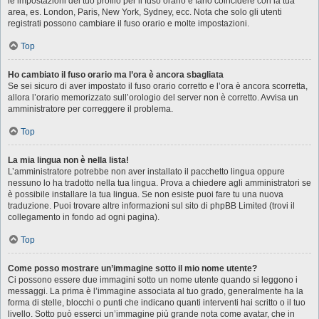
le impostazioni del tuo profilo per il fuso orario e farlo coincidere con la tua
area, es. London, Paris, New York, Sydney, ecc. Nota che solo gli utenti
registrati possono cambiare il fuso orario e molte impostazioni.
Top
Ho cambiato il fuso orario ma l’ora è ancora sbagliata
Se sei sicuro di aver impostato il fuso orario corretto e l’ora è ancora scorretta,
allora l’orario memorizzato sull’orologio del server non è corretto. Avvisa un
amministratore per correggere il problema.
Top
La mia lingua non è nella lista!
L’amministratore potrebbe non aver installato il pacchetto lingua oppure
nessuno lo ha tradotto nella tua lingua. Prova a chiedere agli amministratori se
è possibile installare la tua lingua. Se non esiste puoi fare tu una nuova
traduzione. Puoi trovare altre informazioni sul sito di phpBB Limited (trovi il
collegamento in fondo ad ogni pagina).
Top
Come posso mostrare un’immagine sotto il mio nome utente?
Ci possono essere due immagini sotto un nome utente quando si leggono i
messaggi. La prima è l’immagine associata al tuo grado, generalmente ha la
forma di stelle, blocchi o punti che indicano quanti interventi hai scritto o il tuo
livello. Sotto può esserci un’immagine più grande nota come avatar, che in