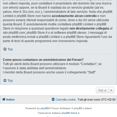
non ottieni risposta, puoi contattare il proprietario del dominio (fai una ricerca
con
whois
) oppure, se la Board è ospitata da un servizio gratuito (ad es.
yahoo, free.fr, f2s.com, ecc.), l’amministratore di tale servizio. Nota che phpBB
Limited e phpBB Store non hanno
assolutamente alcun controllo
e non
possono essere ritenuti responsabili di come, dove e da chi viene utilizzata
questa Board. È assolutamente inutile contattare phpBB Limited o phpBB
Store in relazione a qualsiasi questione legale
non direttamente collegata
al
sito phpBB.com, phpBB-Store.it o al software phpBB stesso. I messaggi di
posta elettronica inviati a phpBB Limited o a phpBB Store riguardanti l’uso da
parte di terzi di questo programma non riceveranno risposta.
Top
Come posso contattare un amministratore del Forum?
Tutti gli utenti della Board possono utilizzare il modulo "Contattaci", se
l’opzione è stata abilitata dall’amministratore.
I membri della Board possono anche usare il collegamento "Staff".
Top
Vai a
Indice
Cancella cookie
Tutti gli orari sono
UTC+02:00
Powered by
phpBB
® Forum Software © phpBB Limited
Traduzione Italiana
phpBB-Store.it