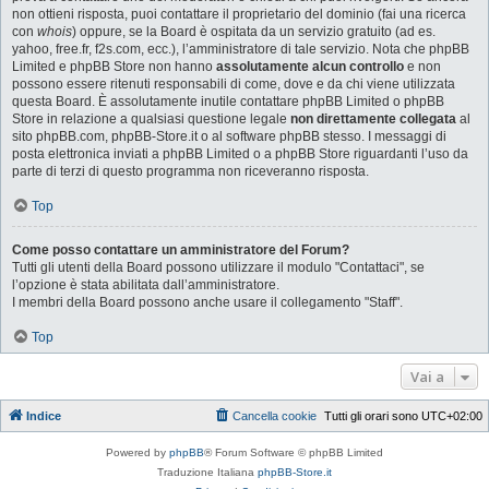
non ottieni risposta, puoi contattare il proprietario del dominio (fai una ricerca
con
whois
) oppure, se la Board è ospitata da un servizio gratuito (ad es.
yahoo, free.fr, f2s.com, ecc.), l’amministratore di tale servizio. Nota che phpBB
Limited e phpBB Store non hanno
assolutamente alcun controllo
e non
possono essere ritenuti responsabili di come, dove e da chi viene utilizzata
questa Board. È assolutamente inutile contattare phpBB Limited o phpBB
Store in relazione a qualsiasi questione legale
non direttamente collegata
al
sito phpBB.com, phpBB-Store.it o al software phpBB stesso. I messaggi di
posta elettronica inviati a phpBB Limited o a phpBB Store riguardanti l’uso da
parte di terzi di questo programma non riceveranno risposta.
Top
Come posso contattare un amministratore del Forum?
Tutti gli utenti della Board possono utilizzare il modulo "Contattaci", se
l’opzione è stata abilitata dall’amministratore.
I membri della Board possono anche usare il collegamento "Staff".
Top
Vai a
Indice
Cancella cookie
Tutti gli orari sono
UTC+02:00
Powered by
phpBB
® Forum Software © phpBB Limited
Traduzione Italiana
phpBB-Store.it