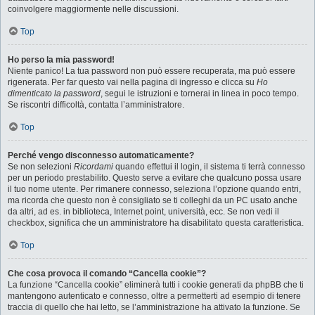
coinvolgere maggiormente nelle discussioni.
Top
Ho perso la mia password!
Niente panico! La tua password non può essere recuperata, ma può essere
rigenerata. Per far questo vai nella pagina di ingresso e clicca su
Ho
dimenticato la password
, segui le istruzioni e tornerai in linea in poco tempo.
Se riscontri difficoltà, contatta l’amministratore.
Top
Perché vengo disconnesso automaticamente?
Se non selezioni
Ricordami
quando effettui il login, il sistema ti terrà connesso
per un periodo prestabilito. Questo serve a evitare che qualcuno possa usare
il tuo nome utente. Per rimanere connesso, seleziona l’opzione quando entri,
ma ricorda che questo non è consigliato se ti colleghi da un PC usato anche
da altri, ad es. in biblioteca, Internet point, università, ecc. Se non vedi il
checkbox, significa che un amministratore ha disabilitato questa caratteristica.
Top
Che cosa provoca il comando “Cancella cookie”?
La funzione “Cancella cookie” eliminerà tutti i cookie generati da phpBB che ti
mantengono autenticato e connesso, oltre a permetterti ad esempio di tenere
traccia di quello che hai letto, se l’amministrazione ha attivato la funzione. Se