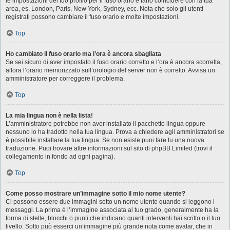
le impostazioni del tuo profilo per il fuso orario e farlo coincidere con la tua
area, es. London, Paris, New York, Sydney, ecc. Nota che solo gli utenti
registrati possono cambiare il fuso orario e molte impostazioni.
Top
Ho cambiato il fuso orario ma l’ora è ancora sbagliata
Se sei sicuro di aver impostato il fuso orario corretto e l’ora è ancora scorretta,
allora l’orario memorizzato sull’orologio del server non è corretto. Avvisa un
amministratore per correggere il problema.
Top
La mia lingua non è nella lista!
L’amministratore potrebbe non aver installato il pacchetto lingua oppure
nessuno lo ha tradotto nella tua lingua. Prova a chiedere agli amministratori se
è possibile installare la tua lingua. Se non esiste puoi fare tu una nuova
traduzione. Puoi trovare altre informazioni sul sito di phpBB Limited (trovi il
collegamento in fondo ad ogni pagina).
Top
Come posso mostrare un’immagine sotto il mio nome utente?
Ci possono essere due immagini sotto un nome utente quando si leggono i
messaggi. La prima è l’immagine associata al tuo grado, generalmente ha la
forma di stelle, blocchi o punti che indicano quanti interventi hai scritto o il tuo
livello. Sotto può esserci un’immagine più grande nota come avatar, che in