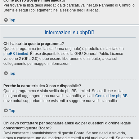
Come posso trovare i miei allegati?
Per trovare la lista degli allegati da te caricati, vai nel tuo Pannello di Controllo
Utente e segui i collegamenti nella sezione degli allegati.
Top
Informazioni su phpBB
Chi ha scritto questo programma?
Questo programma (nella sua forma originale) è prodotto e rilasciato da
phpBB Limited
. È reso disponibile sotto la GNU General Public Licence
versione 2 (GPL-2.0) e può essere liberamente distribuito; clicca sul
collegamento per maggiori informazioni.
Top
Perché la caratteristica X non è disponibile?
Questo programma è stato scritto da phpBB Limited. Se credi che ci sia
bisogno di aggiungere una nuova funzionalità, visita il
Centro Idee phpBB
,
dove potrai supportare idee esistenti o suggerire nuove funzionalità.
Top
Chi devo contattare per segnalare abusi e/o per questioni d’ordine legale
concernenti questa Board?
Devi contattare l’amministratore di questa Board. Se non riesci a trovarlo,
prova a contattare uno dei moderatori e chiedi a chi puoi rivolgerti. Se ancora