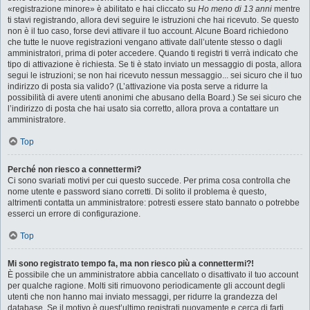
«registrazione minore» è abilitato e hai cliccato su
Ho meno di 13 anni
mentre
ti stavi registrando, allora devi seguire le istruzioni che hai ricevuto. Se questo
non è il tuo caso, forse devi attivare il tuo account. Alcune Board richiedono
che tutte le nuove registrazioni vengano attivate dall’utente stesso o dagli
amministratori, prima di poter accedere. Quando ti registri ti verrà indicato che
tipo di attivazione è richiesta. Se ti è stato inviato un messaggio di posta, allora
segui le istruzioni; se non hai ricevuto nessun messaggio... sei sicuro che il tuo
indirizzo di posta sia valido? (L’attivazione via posta serve a ridurre la
possibilità di avere utenti anonimi che abusano della Board.) Se sei sicuro che
l’indirizzo di posta che hai usato sia corretto, allora prova a contattare un
amministratore.
Top
Perché non riesco a connettermi?
Ci sono svariati motivi per cui questo succede. Per prima cosa controlla che
nome utente e password siano corretti. Di solito il problema è questo,
altrimenti contatta un amministratore: potresti essere stato bannato o potrebbe
esserci un errore di configurazione.
Top
Mi sono registrato tempo fa, ma non riesco più a connettermi?!
È possibile che un amministratore abbia cancellato o disattivato il tuo account
per qualche ragione. Molti siti rimuovono periodicamente gli account degli
utenti che non hanno mai inviato messaggi, per ridurre la grandezza del
database. Se il motivo è quest’ultimo registrati nuovamente e cerca di farti