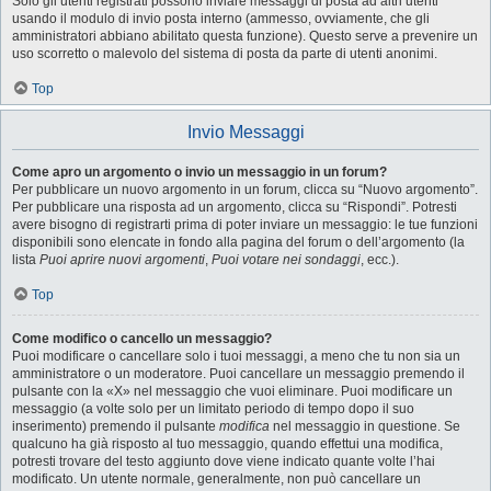
Solo gli utenti registrati possono inviare messaggi di posta ad altri utenti
usando il modulo di invio posta interno (ammesso, ovviamente, che gli
amministratori abbiano abilitato questa funzione). Questo serve a prevenire un
uso scorretto o malevolo del sistema di posta da parte di utenti anonimi.
Top
Invio Messaggi
Come apro un argomento o invio un messaggio in un forum?
Per pubblicare un nuovo argomento in un forum, clicca su “Nuovo argomento”.
Per pubblicare una risposta ad un argomento, clicca su “Rispondi”. Potresti
avere bisogno di registrarti prima di poter inviare un messaggio: le tue funzioni
disponibili sono elencate in fondo alla pagina del forum o dell’argomento (la
lista
Puoi aprire nuovi argomenti
,
Puoi votare nei sondaggi
, ecc.).
Top
Come modifico o cancello un messaggio?
Puoi modificare o cancellare solo i tuoi messaggi, a meno che tu non sia un
amministratore o un moderatore. Puoi cancellare un messaggio premendo il
pulsante con la «X» nel messaggio che vuoi eliminare. Puoi modificare un
messaggio (a volte solo per un limitato periodo di tempo dopo il suo
inserimento) premendo il pulsante
modifica
nel messaggio in questione. Se
qualcuno ha già risposto al tuo messaggio, quando effettui una modifica,
potresti trovare del testo aggiunto dove viene indicato quante volte l’hai
modificato. Un utente normale, generalmente, non può cancellare un