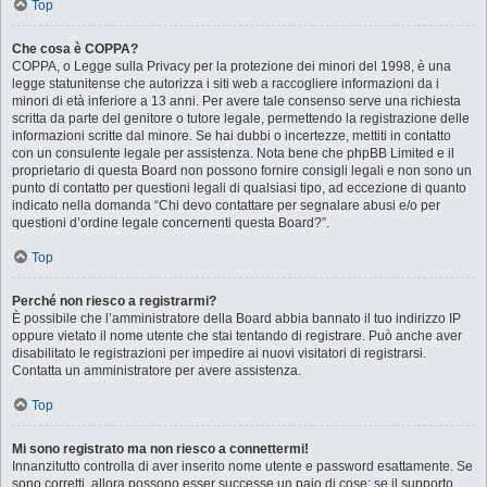
Top
Che cosa è COPPA?
COPPA, o Legge sulla Privacy per la protezione dei minori del 1998, è una
legge statunitense che autorizza i siti web a raccogliere informazioni da i
minori di età inferiore a 13 anni. Per avere tale consenso serve una richiesta
scritta da parte del genitore o tutore legale, permettendo la registrazione delle
informazioni scritte dal minore. Se hai dubbi o incertezze, mettiti in contatto
con un consulente legale per assistenza. Nota bene che phpBB Limited e il
proprietario di questa Board non possono fornire consigli legali e non sono un
punto di contatto per questioni legali di qualsiasi tipo, ad eccezione di quanto
indicato nella domanda “Chi devo contattare per segnalare abusi e/o per
questioni d’ordine legale concernenti questa Board?”.
Top
Perché non riesco a registrarmi?
È possibile che l’amministratore della Board abbia bannato il tuo indirizzo IP
oppure vietato il nome utente che stai tentando di registrare. Può anche aver
disabilitato le registrazioni per impedire ai nuovi visitatori di registrarsi.
Contatta un amministratore per avere assistenza.
Top
Mi sono registrato ma non riesco a connettermi!
Innanzitutto controlla di aver inserito nome utente e password esattamente. Se
sono corretti, allora possono esser successe un paio di cose: se il supporto