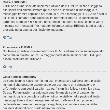
Cos’è il BBCode?
Il BBCode è una speciale implementazione dell’HTML; l’utilizzo è soggetto
alla scelta dell’amministratore (puoi anche disabilitarlo di messaggio in
messaggio tramite l’opzione nel modulo di invio messaggi). Il BBCode è simile
all’HTML, i comandi sono racchiusi tra parentesi quadre [ e ] anziché tra
parentesi angolari < e > e offre un controllo maggiore su cosa e come viene
mostrato nei messaggi. Per maggiori informazioni sul BBCode leggi la guida
presente nella pagina per l’invio dei messaggi.
Top
Posso usare l’HTML?
No. Non è possibile inserire del codice HTML e ottenere che sia interpretato
come tale in questo Forum. La maggior parte delle funzioni dell’HTML può
essere sostituita dal BBCode.
Top
Cosa sono le emoticon?
Le «emoticon» o «faccine» (in inglese,
emoticons
o
smileys
) sono piccole
immagini che possono essere usate per esprimere una sensazione o
un’emozione con pochi caratteri; ad es. :) significa felice, :( significa triste.
Questo Forum trasforma automaticamente queste serie di caratteri in
immagini. La lista completa delle emoticon è visibile nella pagina di invio
messaggi. Cerca di non esagerare nell’uso delle emoticon, possono
facilmente rendere un messaggio illeggibile, e un moderatore potrebbe
decidere di modificarlo o addirittura rimuoverlo.