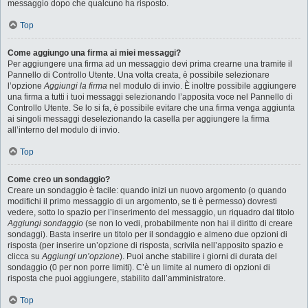
messaggio dopo che qualcuno ha risposto.
Top
Come aggiungo una firma ai miei messaggi?
Per aggiungere una firma ad un messaggio devi prima crearne una tramite il
Pannello di Controllo Utente. Una volta creata, è possibile selezionare
l’opzione
Aggiungi la firma
nel modulo di invio. È inoltre possibile aggiungere
una firma a tutti i tuoi messaggi selezionando l’apposita voce nel Pannello di
Controllo Utente. Se lo si fa, è possibile evitare che una firma venga aggiunta
ai singoli messaggi deselezionando la casella per aggiungere la firma
all’interno del modulo di invio.
Top
Come creo un sondaggio?
Creare un sondaggio è facile: quando inizi un nuovo argomento (o quando
modifichi il primo messaggio di un argomento, se ti è permesso) dovresti
vedere, sotto lo spazio per l’inserimento del messaggio, un riquadro dal titolo
Aggiungi sondaggio
(se non lo vedi, probabilmente non hai il diritto di creare
sondaggi). Basta inserire un titolo per il sondaggio e almeno due opzioni di
risposta (per inserire un’opzione di risposta, scrivila nell’apposito spazio e
clicca su
Aggiungi un’opzione
). Puoi anche stabilire i giorni di durata del
sondaggio (0 per non porre limiti). C’è un limite al numero di opzioni di
risposta che puoi aggiungere, stabilito dall’amministratore.
Top