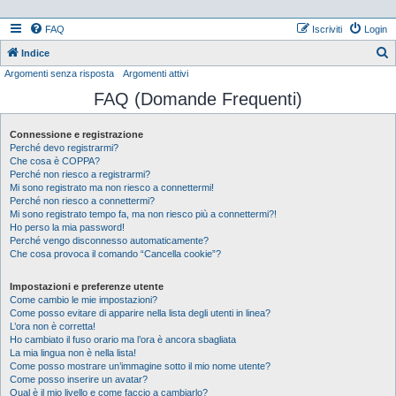
FAQ
Iscriviti
Login
Indice
Argomenti senza risposta
Argomenti attivi
e
FAQ (Domande Frequenti)
r
c
Connessione e registrazione
a
Perché devo registrarmi?
Che cosa è COPPA?
Perché non riesco a registrarmi?
Mi sono registrato ma non riesco a connettermi!
Perché non riesco a connettermi?
Mi sono registrato tempo fa, ma non riesco più a connettermi?!
Ho perso la mia password!
Perché vengo disconnesso automaticamente?
Che cosa provoca il comando “Cancella cookie”?
Impostazioni e preferenze utente
Come cambio le mie impostazioni?
Come posso evitare di apparire nella lista degli utenti in linea?
L’ora non è corretta!
Ho cambiato il fuso orario ma l’ora è ancora sbagliata
La mia lingua non è nella lista!
Come posso mostrare un’immagine sotto il mio nome utente?
Come posso inserire un avatar?
Qual è il mio livello e come faccio a cambiarlo?