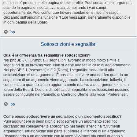
dell’utente” presente nella pagina del tuo profilo. Puoi cercare i tuoi argomenti,
usando la pagina di ricerca avanzata, compilando i vari campi
opportunamente. Puoi comunque trovare rapidamente i tuoi messaggi,
cliccando sull’omonima funzione “I tuoi messaggi”, generalmente disponibile
in ogni pagina della Board.
Top
Sottoscrizioni e segnalibri
Qual è la differenza fra segnalibri e sottoscrizioni?
Nel phpBB 3.0 (Olympus), i segnalibri lavorano in modo molto simile ai
segnalibri di un browser web. Non si viene avvisati in caso di aggiornamento.
Nel phpBB 3.1 (Ascraeus) e 3.2 (Rhea), i segnalibri sono simili alla
sottoscrizione di un argomento. È possibile ricevere una notifica quando un
segnalibro di un argomento viene aggiornato. La sottoscrizione, tuttavia, ti
comunicherà quando c’è un aggiornamento relativo a un argomento o in un
forum della Board. Opzioni di notifica per segnalibri e sottoscrizioni possono
essere configurate nel Pannello di Controllo Utente, alla voce “Preferenze”.
Top
Come posso sottoscrivere un segnalibro o un argomento specifico?
Puoi aggiungere ai segnalibri o sottoscrivere un argomento specifico
cliccando sul collegamento appropriato nel menu a tendina “Strumenti
argomento”, situato vicino alla parte superiore e inferiore di un argomento.
Rispondendo a un argomento con la voce “Avvisami via email quando si