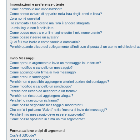
Impostazioni e preferenze utente
Come cambio le mie impostazioni?
Come posso evitare di apparire nella lista degli utenti in linea?
L’ora non è corretta!
Ho cambiato il fuso orario ma l’ora è ancora sbagliata
La mia lingua non è nella lista!
Come posso mostrare un’immagine sotto il mio nome utente?
Come posso inserire un avatar?
Qual è il mio livello e come faccio a cambiarlo?
Perché quando clicco sul collegamento all’indirizzo di posta di un utente mi chiede di
Invio Messaggi
Come apro un argomento o invio un messaggio in un forum?
Come modifico o cancello un messaggio?
Come aggiungo una firma ai miei messaggi?
Come creo un sondaggio?
Perché non è possibile aggiungere ulteriori opzioni del sondaggio?
Come modifico o cancello un sondaggio?
Perché non riesco ad accedere a un forum?
Perché non riesco ad aggiungere allegati?
Perché ho ricevuto un richiamo?
Come posso segnalare messaggi ai moderatori?
Che cos’è il pulsante “Salva” nella finestra di invio dei messaggi?
Perché il mio messaggio deve essere approvato?
Come posso spostare in cima un mio argomento?
Formattazione e tipi di argomenti
Cos’è il BBCode?