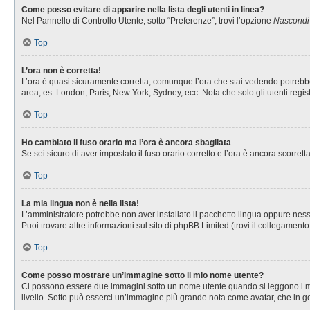
Come posso evitare di apparire nella lista degli utenti in linea?
Nel Pannello di Controllo Utente, sotto “Preferenze”, trovi l’opzione
Nascondi i
Top
L’ora non è corretta!
L’ora è quasi sicuramente corretta, comunque l’ora che stai vedendo potrebbe es
area, es. London, Paris, New York, Sydney, ecc. Nota che solo gli utenti regis
Top
Ho cambiato il fuso orario ma l’ora è ancora sbagliata
Se sei sicuro di aver impostato il fuso orario corretto e l’ora è ancora scorret
Top
La mia lingua non è nella lista!
L’amministratore potrebbe non aver installato il pacchetto lingua oppure nessu
Puoi trovare altre informazioni sul sito di phpBB Limited (trovi il collegament
Top
Come posso mostrare un’immagine sotto il mio nome utente?
Ci possono essere due immagini sotto un nome utente quando si leggono i messa
livello. Sotto può esserci un’immagine più grande nota come avatar, che in ge