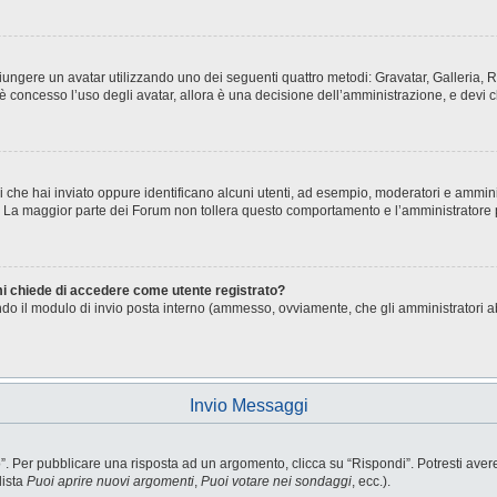
aggiungere un avatar utilizzando uno dei seguenti quattro metodi: Gravatar, Galleria
è concesso l’uso degli avatar, allora è una decisione dell’amministrazione, e devi c
i che hai inviato oppure identificano alcuni utenti, ad esempio, moderatori e ammini
o. La maggior parte dei Forum non tollera questo comportamento e l’amministratore
 mi chiede di accedere come utente registrato?
sando il modulo di invio posta interno (ammesso, ovviamente, che gli amministratori 
Invio Messaggi
Per pubblicare una risposta ad un argomento, clicca su “Rispondi”. Potresti avere b
lista
Puoi aprire nuovi argomenti
,
Puoi votare nei sondaggi
, ecc.).