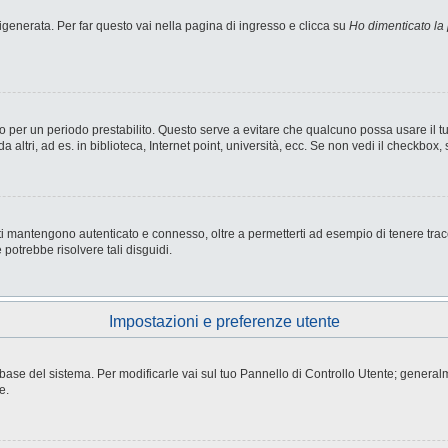
enerata. Per far questo vai nella pagina di ingresso e clicca su
Ho dimenticato la
nesso per un periodo prestabilito. Questo serve a evitare che qualcuno possa usare i
ltri, ad es. in biblioteca, Internet point, università, ecc. Se non vedi il checkbox, 
i mantengono autenticato e connesso, oltre a permetterti ad esempio di tenere tracci
potrebbe risolvere tali disguidi.
Impostazioni e preferenze utente
atabase del sistema. Per modificarle vai sul tuo Pannello di Controllo Utente; gene
e.