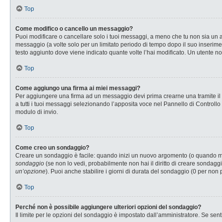
Top
Come modifico o cancello un messaggio?
Puoi modificare o cancellare solo i tuoi messaggi, a meno che tu non sia u
messaggio (a volte solo per un limitato periodo di tempo dopo il suo inserim
testo aggiunto dove viene indicato quante volte l’hai modificato. Un utente
Top
Come aggiungo una firma ai miei messaggi?
Per aggiungere una firma ad un messaggio devi prima crearne una tramite il P
a tutti i tuoi messaggi selezionando l’apposita voce nel Pannello di Controllo
modulo di invio.
Top
Come creo un sondaggio?
Creare un sondaggio è facile: quando inizi un nuovo argomento (o quando modi
sondaggio
(se non lo vedi, probabilmente non hai il diritto di creare sondaggi
un’opzione
). Puoi anche stabilire i giorni di durata del sondaggio (0 per non 
Top
Perché non è possibile aggiungere ulteriori opzioni del sondaggio?
Il limite per le opzioni del sondaggio è impostato dall’amministratore. Se senti