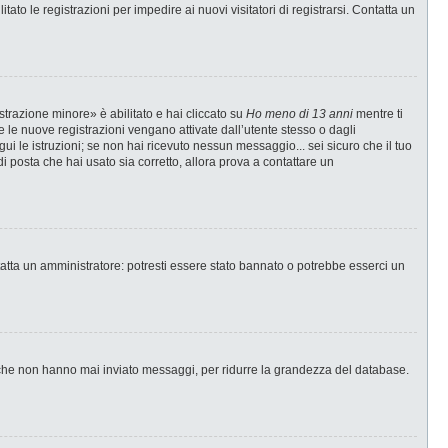
ato le registrazioni per impedire ai nuovi visitatori di registrarsi. Contatta un
strazione minore» è abilitato e hai cliccato su
Ho meno di 13 anni
mentre ti
te le nuove registrazioni vengano attivate dall’utente stesso o dagli
egui le istruzioni; se non hai ricevuto nessun messaggio... sei sicuro che il tuo
di posta che hai usato sia corretto, allora prova a contattare un
tatta un amministratore: potresti essere stato bannato o potrebbe esserci un
i che non hanno mai inviato messaggi, per ridurre la grandezza del database.