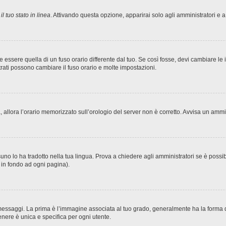
l tuo stato in linea
. Attivando questa opzione, apparirai solo agli amministratori e a
sere quella di un fuso orario differente dal tuo. Se così fosse, devi cambiare le imp
trati possono cambiare il fuso orario e molte impostazioni.
ta, allora l’orario memorizzato sull’orologio del server non è corretto. Avvisa un amm
no lo ha tradotto nella tua lingua. Prova a chiedere agli amministratori se è possibi
o in fondo ad ogni pagina).
ggi. La prima è l’immagine associata al tuo grado, generalmente ha la forma di stel
nere è unica e specifica per ogni utente.