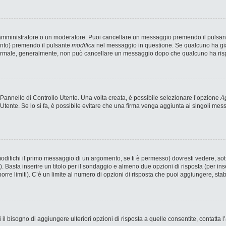
n amministratore o un moderatore. Puoi cancellare un messaggio premendo il pulsan
ento) premendo il pulsante
modifica
nel messaggio in questione. Se qualcuno ha già 
 normale, generalmente, non può cancellare un messaggio dopo che qualcuno ha ris
annello di Controllo Utente. Una volta creata, è possibile selezionare l’opzione
Ag
 Utente. Se lo si fa, è possibile evitare che una firma venga aggiunta ai singoli me
fichi il primo messaggio di un argomento, se ti è permesso) dovresti vedere, sotto
). Basta inserire un titolo per il sondaggio e almeno due opzioni di risposta (per ins
porre limiti). C’è un limite al numero di opzioni di risposta che puoi aggiungere, stab
 il bisogno di aggiungere ulteriori opzioni di risposta a quelle consentite, contatta