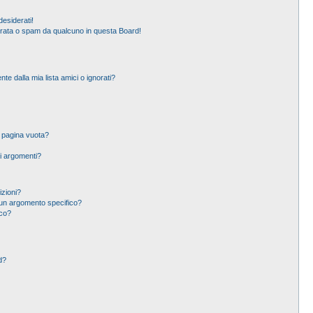
esiderati!
erata o spam da qualcuno in questa Board!
 dalla mia lista amici o ignorati?
a pagina vuota?
i argomenti?
izioni?
un argomento specifico?
ico?
d?