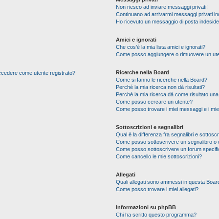
Non riesco ad inviare messaggi privati!
Continuano ad arrivarmi messaggi privati ind
Ho ricevuto un messaggio di posta indesid
Amici e ignorati
Che cos’è la mia lista amici e ignorati?
Come posso aggiungere o rimuovere un utente
Ricerche nella Board
 accedere come utente registrato?
Come si fanno le ricerche nella Board?
Perché la mia ricerca non dà risultati?
Perché la mia ricerca dà come risultato un
Come posso cercare un utente?
Come posso trovare i miei messaggi e i mie
Sottoscrizioni e segnalibri
Qual è la differenza fra segnalibri e sottoscr
Come posso sottoscrivere un segnalibro o 
Come posso sottoscrivere un forum specif
Come cancello le mie sottoscrizioni?
Allegati
Quali allegati sono ammessi in questa Boar
Come posso trovare i miei allegati?
Informazioni su phpBB
Chi ha scritto questo programma?