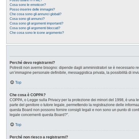
Posso usare l’HTML?
Cosa sono le emoticon?
Posso inserire delle immagini?
Che cosa sono gli annunci globali?
Cosa sono gli annunci?
Cosa sono gli argomenti importanti?
Cosa sono gli argomenti bloccati?
Che cosa sono le icone argomento?
Perché devo registrarmi?
Potresti non averne bisogno: dipende dagli amministratori se è necessario regi
un’immagine personale definibile, messaggistica privata, la possibilità di invi
Top
Che cosa è COPPA?
COPPA, o Legge sulla Privacy per la protezione dei minori del 1998, è una legg
parte del genitore o tutore legale, permettendo la registrazione delle informaz
questa Board non possono fornire consigli legali e non sono un punto di conta
legale concernenti questa Board?”.
Top
Perché non riesco a registrarmi?