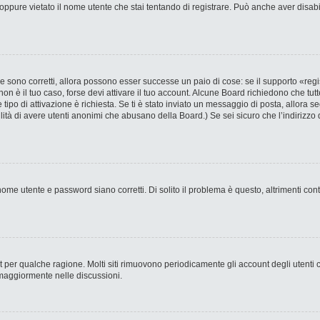
ppure vietato il nome utente che stai tentando di registrare. Può anche aver disabilit
 sono corretti, allora possono esser successe un paio di cose: se il supporto «regi
 non è il tuo caso, forse devi attivare il tuo account. Alcune Board richiedono che tut
 tipo di attivazione è richiesta. Se ti è stato inviato un messaggio di posta, allora s
bilità di avere utenti anonimi che abusano della Board.) Se sei sicuro che l’indirizzo 
ome utente e password siano corretti. Di solito il problema è questo, altrimenti con
nt per qualche ragione. Molti siti rimuovono periodicamente gli account degli utent
 maggiormente nelle discussioni.