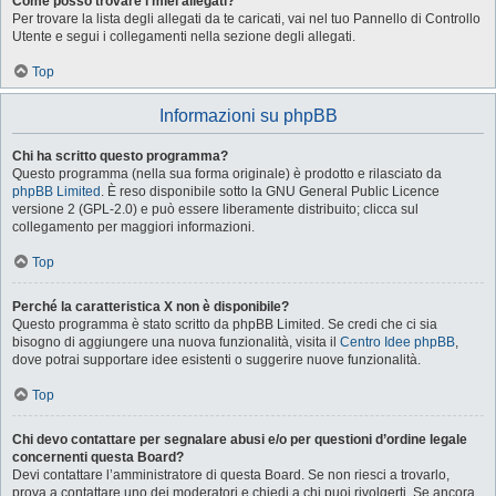
Come posso trovare i miei allegati?
Per trovare la lista degli allegati da te caricati, vai nel tuo Pannello di Controllo
Utente e segui i collegamenti nella sezione degli allegati.
Top
Informazioni su phpBB
Chi ha scritto questo programma?
Questo programma (nella sua forma originale) è prodotto e rilasciato da
phpBB Limited
. È reso disponibile sotto la GNU General Public Licence
versione 2 (GPL-2.0) e può essere liberamente distribuito; clicca sul
collegamento per maggiori informazioni.
Top
Perché la caratteristica X non è disponibile?
Questo programma è stato scritto da phpBB Limited. Se credi che ci sia
bisogno di aggiungere una nuova funzionalità, visita il
Centro Idee phpBB
,
dove potrai supportare idee esistenti o suggerire nuove funzionalità.
Top
Chi devo contattare per segnalare abusi e/o per questioni d’ordine legale
concernenti questa Board?
Devi contattare l’amministratore di questa Board. Se non riesci a trovarlo,
prova a contattare uno dei moderatori e chiedi a chi puoi rivolgerti. Se ancora