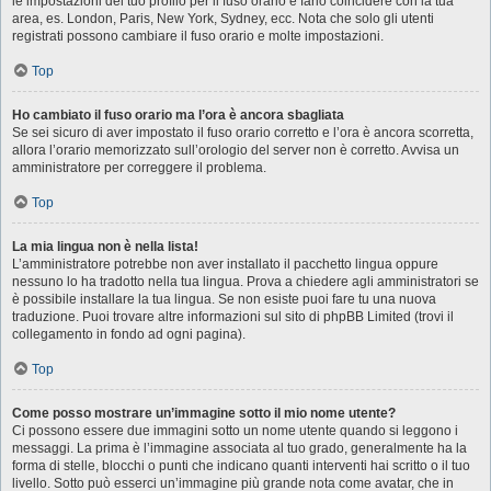
le impostazioni del tuo profilo per il fuso orario e farlo coincidere con la tua
area, es. London, Paris, New York, Sydney, ecc. Nota che solo gli utenti
registrati possono cambiare il fuso orario e molte impostazioni.
Top
Ho cambiato il fuso orario ma l’ora è ancora sbagliata
Se sei sicuro di aver impostato il fuso orario corretto e l’ora è ancora scorretta,
allora l’orario memorizzato sull’orologio del server non è corretto. Avvisa un
amministratore per correggere il problema.
Top
La mia lingua non è nella lista!
L’amministratore potrebbe non aver installato il pacchetto lingua oppure
nessuno lo ha tradotto nella tua lingua. Prova a chiedere agli amministratori se
è possibile installare la tua lingua. Se non esiste puoi fare tu una nuova
traduzione. Puoi trovare altre informazioni sul sito di phpBB Limited (trovi il
collegamento in fondo ad ogni pagina).
Top
Come posso mostrare un’immagine sotto il mio nome utente?
Ci possono essere due immagini sotto un nome utente quando si leggono i
messaggi. La prima è l’immagine associata al tuo grado, generalmente ha la
forma di stelle, blocchi o punti che indicano quanti interventi hai scritto o il tuo
livello. Sotto può esserci un’immagine più grande nota come avatar, che in