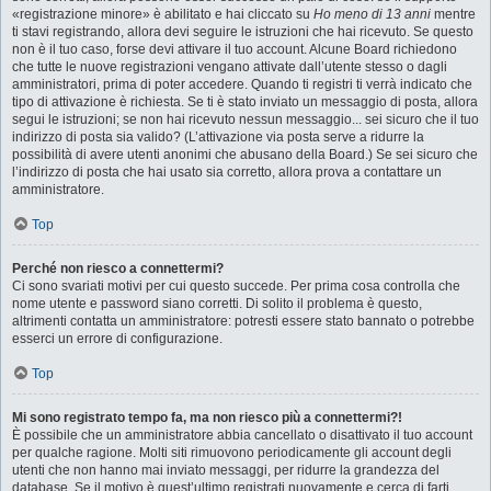
«registrazione minore» è abilitato e hai cliccato su
Ho meno di 13 anni
mentre
ti stavi registrando, allora devi seguire le istruzioni che hai ricevuto. Se questo
non è il tuo caso, forse devi attivare il tuo account. Alcune Board richiedono
che tutte le nuove registrazioni vengano attivate dall’utente stesso o dagli
amministratori, prima di poter accedere. Quando ti registri ti verrà indicato che
tipo di attivazione è richiesta. Se ti è stato inviato un messaggio di posta, allora
segui le istruzioni; se non hai ricevuto nessun messaggio... sei sicuro che il tuo
indirizzo di posta sia valido? (L’attivazione via posta serve a ridurre la
possibilità di avere utenti anonimi che abusano della Board.) Se sei sicuro che
l’indirizzo di posta che hai usato sia corretto, allora prova a contattare un
amministratore.
Top
Perché non riesco a connettermi?
Ci sono svariati motivi per cui questo succede. Per prima cosa controlla che
nome utente e password siano corretti. Di solito il problema è questo,
altrimenti contatta un amministratore: potresti essere stato bannato o potrebbe
esserci un errore di configurazione.
Top
Mi sono registrato tempo fa, ma non riesco più a connettermi?!
È possibile che un amministratore abbia cancellato o disattivato il tuo account
per qualche ragione. Molti siti rimuovono periodicamente gli account degli
utenti che non hanno mai inviato messaggi, per ridurre la grandezza del
database. Se il motivo è quest’ultimo registrati nuovamente e cerca di farti