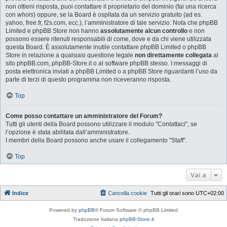
non ottieni risposta, puoi contattare il proprietario del dominio (fai una ricerca
con
whois
) oppure, se la Board è ospitata da un servizio gratuito (ad es.
yahoo, free.fr, f2s.com, ecc.), l’amministratore di tale servizio. Nota che phpBB
Limited e phpBB Store non hanno
assolutamente alcun controllo
e non
possono essere ritenuti responsabili di come, dove e da chi viene utilizzata
questa Board. È assolutamente inutile contattare phpBB Limited o phpBB
Store in relazione a qualsiasi questione legale
non direttamente collegata
al
sito phpBB.com, phpBB-Store.it o al software phpBB stesso. I messaggi di
posta elettronica inviati a phpBB Limited o a phpBB Store riguardanti l’uso da
parte di terzi di questo programma non riceveranno risposta.
Top
Come posso contattare un amministratore del Forum?
Tutti gli utenti della Board possono utilizzare il modulo "Contattaci", se
l’opzione è stata abilitata dall’amministratore.
I membri della Board possono anche usare il collegamento "Staff".
Top
Vai a
Indice
Cancella cookie
Tutti gli orari sono
UTC+02:00
Powered by
phpBB
® Forum Software © phpBB Limited
Traduzione Italiana
phpBB-Store.it