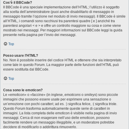
Cos’è il BBCode?
Il BBCode è una speciale implementazione dell’HTML; l’utilizzo è soggetto
alla scelta dell’amministratore (puoi anche disabilitarlo di messaggio in
messaggio tramite l’opzione nel modulo di invio messaggi). Il BBCode è simile
all’HTML, i comandi sono racchiusi tra parentesi quadre [ e ] anziché tra
parentesi angolari < e > e offre un controllo maggiore su cosa e come viene
mostrato nei messaggi. Per maggiori informazioni sul BBCode leggi la guida
presente nella pagina per l’invio dei messaggi.
Top
Posso usare l’HTML?
No. Non è possibile inserire del codice HTML e ottenere che sia interpretato
come tale in questo Forum. La maggior parte delle funzioni dell’HTML può
essere sostituita dal BBCode.
Top
Cosa sono le emoticon?
Le «emoticon» o «faccine» (in inglese,
emoticons
o
smileys
) sono piccole
immagini che possono essere usate per esprimere una sensazione o
un’emozione con pochi caratteri; ad es. :) significa felice, :( significa triste.
Questo Forum trasforma automaticamente queste serie di caratteri in
immagini. La lista completa delle emoticon è visibile nella pagina di invio
messaggi. Cerca di non esagerare nell’uso delle emoticon, possono
facilmente rendere un messaggio illeggibile, e un moderatore potrebbe
decidere di modificarlo o addirittura rimuoverlo.