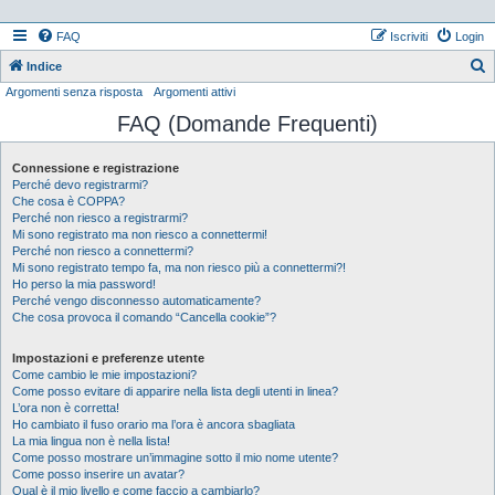
FAQ
Iscriviti
Login
Indice
Argomenti senza risposta
Argomenti attivi
e
FAQ (Domande Frequenti)
r
c
Connessione e registrazione
a
Perché devo registrarmi?
Che cosa è COPPA?
Perché non riesco a registrarmi?
Mi sono registrato ma non riesco a connettermi!
Perché non riesco a connettermi?
Mi sono registrato tempo fa, ma non riesco più a connettermi?!
Ho perso la mia password!
Perché vengo disconnesso automaticamente?
Che cosa provoca il comando “Cancella cookie”?
Impostazioni e preferenze utente
Come cambio le mie impostazioni?
Come posso evitare di apparire nella lista degli utenti in linea?
L’ora non è corretta!
Ho cambiato il fuso orario ma l’ora è ancora sbagliata
La mia lingua non è nella lista!
Come posso mostrare un’immagine sotto il mio nome utente?
Come posso inserire un avatar?
Qual è il mio livello e come faccio a cambiarlo?