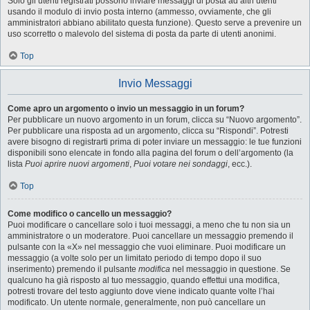
Solo gli utenti registrati possono inviare messaggi di posta ad altri utenti
usando il modulo di invio posta interno (ammesso, ovviamente, che gli
amministratori abbiano abilitato questa funzione). Questo serve a prevenire un
uso scorretto o malevolo del sistema di posta da parte di utenti anonimi.
Top
Invio Messaggi
Come apro un argomento o invio un messaggio in un forum?
Per pubblicare un nuovo argomento in un forum, clicca su “Nuovo argomento”.
Per pubblicare una risposta ad un argomento, clicca su “Rispondi”. Potresti
avere bisogno di registrarti prima di poter inviare un messaggio: le tue funzioni
disponibili sono elencate in fondo alla pagina del forum o dell’argomento (la
lista
Puoi aprire nuovi argomenti
,
Puoi votare nei sondaggi
, ecc.).
Top
Come modifico o cancello un messaggio?
Puoi modificare o cancellare solo i tuoi messaggi, a meno che tu non sia un
amministratore o un moderatore. Puoi cancellare un messaggio premendo il
pulsante con la «X» nel messaggio che vuoi eliminare. Puoi modificare un
messaggio (a volte solo per un limitato periodo di tempo dopo il suo
inserimento) premendo il pulsante
modifica
nel messaggio in questione. Se
qualcuno ha già risposto al tuo messaggio, quando effettui una modifica,
potresti trovare del testo aggiunto dove viene indicato quante volte l’hai
modificato. Un utente normale, generalmente, non può cancellare un