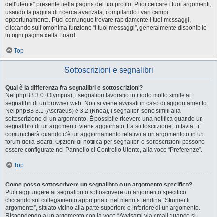
dell’utente” presente nella pagina del tuo profilo. Puoi cercare i tuoi argomenti,
usando la pagina di ricerca avanzata, compilando i vari campi
opportunamente. Puoi comunque trovare rapidamente i tuoi messaggi,
cliccando sull’omonima funzione “I tuoi messaggi”, generalmente disponibile
in ogni pagina della Board.
Top
Sottoscrizioni e segnalibri
Qual è la differenza fra segnalibri e sottoscrizioni?
Nel phpBB 3.0 (Olympus), i segnalibri lavorano in modo molto simile ai
segnalibri di un browser web. Non si viene avvisati in caso di aggiornamento.
Nel phpBB 3.1 (Ascraeus) e 3.2 (Rhea), i segnalibri sono simili alla
sottoscrizione di un argomento. È possibile ricevere una notifica quando un
segnalibro di un argomento viene aggiornato. La sottoscrizione, tuttavia, ti
comunicherà quando c’è un aggiornamento relativo a un argomento o in un
forum della Board. Opzioni di notifica per segnalibri e sottoscrizioni possono
essere configurate nel Pannello di Controllo Utente, alla voce “Preferenze”.
Top
Come posso sottoscrivere un segnalibro o un argomento specifico?
Puoi aggiungere ai segnalibri o sottoscrivere un argomento specifico
cliccando sul collegamento appropriato nel menu a tendina “Strumenti
argomento”, situato vicino alla parte superiore e inferiore di un argomento.
Rispondendo a un argomento con la voce “Avvisami via email quando si