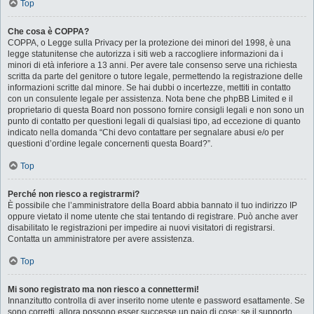
Top
Che cosa è COPPA?
COPPA, o Legge sulla Privacy per la protezione dei minori del 1998, è una
legge statunitense che autorizza i siti web a raccogliere informazioni da i
minori di età inferiore a 13 anni. Per avere tale consenso serve una richiesta
scritta da parte del genitore o tutore legale, permettendo la registrazione delle
informazioni scritte dal minore. Se hai dubbi o incertezze, mettiti in contatto
con un consulente legale per assistenza. Nota bene che phpBB Limited e il
proprietario di questa Board non possono fornire consigli legali e non sono un
punto di contatto per questioni legali di qualsiasi tipo, ad eccezione di quanto
indicato nella domanda “Chi devo contattare per segnalare abusi e/o per
questioni d’ordine legale concernenti questa Board?”.
Top
Perché non riesco a registrarmi?
È possibile che l’amministratore della Board abbia bannato il tuo indirizzo IP
oppure vietato il nome utente che stai tentando di registrare. Può anche aver
disabilitato le registrazioni per impedire ai nuovi visitatori di registrarsi.
Contatta un amministratore per avere assistenza.
Top
Mi sono registrato ma non riesco a connettermi!
Innanzitutto controlla di aver inserito nome utente e password esattamente. Se
sono corretti, allora possono esser successe un paio di cose: se il supporto