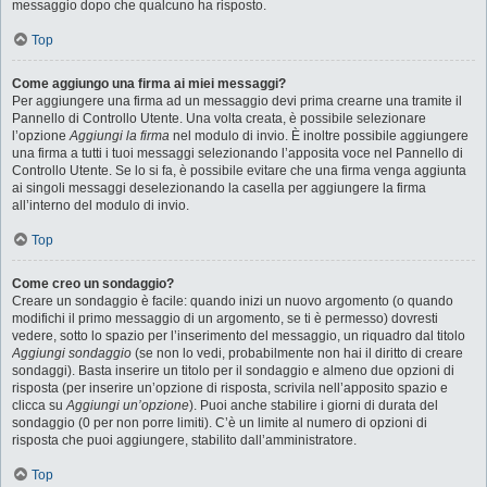
messaggio dopo che qualcuno ha risposto.
Top
Come aggiungo una firma ai miei messaggi?
Per aggiungere una firma ad un messaggio devi prima crearne una tramite il
Pannello di Controllo Utente. Una volta creata, è possibile selezionare
l’opzione
Aggiungi la firma
nel modulo di invio. È inoltre possibile aggiungere
una firma a tutti i tuoi messaggi selezionando l’apposita voce nel Pannello di
Controllo Utente. Se lo si fa, è possibile evitare che una firma venga aggiunta
ai singoli messaggi deselezionando la casella per aggiungere la firma
all’interno del modulo di invio.
Top
Come creo un sondaggio?
Creare un sondaggio è facile: quando inizi un nuovo argomento (o quando
modifichi il primo messaggio di un argomento, se ti è permesso) dovresti
vedere, sotto lo spazio per l’inserimento del messaggio, un riquadro dal titolo
Aggiungi sondaggio
(se non lo vedi, probabilmente non hai il diritto di creare
sondaggi). Basta inserire un titolo per il sondaggio e almeno due opzioni di
risposta (per inserire un’opzione di risposta, scrivila nell’apposito spazio e
clicca su
Aggiungi un’opzione
). Puoi anche stabilire i giorni di durata del
sondaggio (0 per non porre limiti). C’è un limite al numero di opzioni di
risposta che puoi aggiungere, stabilito dall’amministratore.
Top