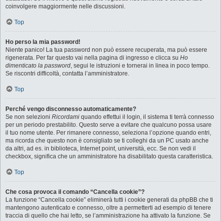
coinvolgere maggiormente nelle discussioni.
Top
Ho perso la mia password!
Niente panico! La tua password non può essere recuperata, ma può essere
rigenerata. Per far questo vai nella pagina di ingresso e clicca su
Ho
dimenticato la password
, segui le istruzioni e tornerai in linea in poco tempo.
Se riscontri difficoltà, contatta l’amministratore.
Top
Perché vengo disconnesso automaticamente?
Se non selezioni
Ricordami
quando effettui il login, il sistema ti terrà connesso
per un periodo prestabilito. Questo serve a evitare che qualcuno possa usare
il tuo nome utente. Per rimanere connesso, seleziona l’opzione quando entri,
ma ricorda che questo non è consigliato se ti colleghi da un PC usato anche
da altri, ad es. in biblioteca, Internet point, università, ecc. Se non vedi il
checkbox, significa che un amministratore ha disabilitato questa caratteristica.
Top
Che cosa provoca il comando “Cancella cookie”?
La funzione “Cancella cookie” eliminerà tutti i cookie generati da phpBB che ti
mantengono autenticato e connesso, oltre a permetterti ad esempio di tenere
traccia di quello che hai letto, se l’amministrazione ha attivato la funzione. Se