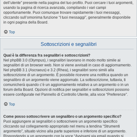
dell’utente” presente nella pagina del tuo profilo. Puoi cercare i tuoi argomenti,
usando la pagina di ricerca avanzata, compilando i vari campi
opportunamente. Puoi comunque trovare rapidamente i tuoi messaggi,
cliccando sull’omonima funzione “I tuoi messaggi”, generalmente disponibile
in ogni pagina della Board.
Top
Sottoscrizioni e segnalibri
Qual è la differenza fra segnalibri e sottoscrizioni?
Nel phpBB 3.0 (Olympus), i segnalibri lavorano in modo molto simile ai
segnalibri di un browser web. Non si viene avvisati in caso di aggiornamento.
Nel phpBB 3.1 (Ascraeus) e 3.2 (Rhea), i segnalibri sono simili alla
sottoscrizione di un argomento. È possibile ricevere una notifica quando un
segnalibro di un argomento viene aggiornato. La sottoscrizione, tuttavia, ti
comunicherà quando c’è un aggiornamento relativo a un argomento o in un
forum della Board. Opzioni di notifica per segnalibri e sottoscrizioni possono
essere configurate nel Pannello di Controllo Utente, alla voce “Preferenze”.
Top
Come posso sottoscrivere un segnalibro o un argomento specifico?
Puoi aggiungere ai segnalibri o sottoscrivere un argomento specifico
cliccando sul collegamento appropriato nel menu a tendina “Strumenti
argomento”, situato vicino alla parte superiore e inferiore di un argomento.
Rispondendo a un argomento con la voce “Avvisami via email quando si