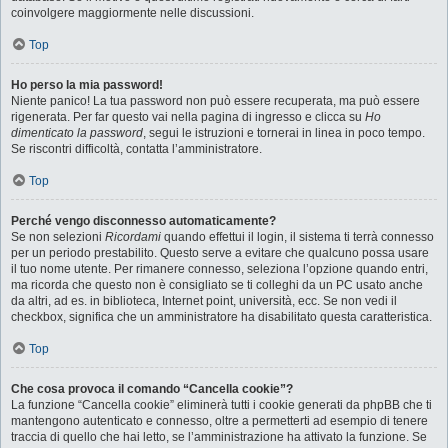
coinvolgere maggiormente nelle discussioni.
Top
Ho perso la mia password!
Niente panico! La tua password non può essere recuperata, ma può essere
rigenerata. Per far questo vai nella pagina di ingresso e clicca su
Ho
dimenticato la password
, segui le istruzioni e tornerai in linea in poco tempo.
Se riscontri difficoltà, contatta l’amministratore.
Top
Perché vengo disconnesso automaticamente?
Se non selezioni
Ricordami
quando effettui il login, il sistema ti terrà connesso
per un periodo prestabilito. Questo serve a evitare che qualcuno possa usare
il tuo nome utente. Per rimanere connesso, seleziona l’opzione quando entri,
ma ricorda che questo non è consigliato se ti colleghi da un PC usato anche
da altri, ad es. in biblioteca, Internet point, università, ecc. Se non vedi il
checkbox, significa che un amministratore ha disabilitato questa caratteristica.
Top
Che cosa provoca il comando “Cancella cookie”?
La funzione “Cancella cookie” eliminerà tutti i cookie generati da phpBB che ti
mantengono autenticato e connesso, oltre a permetterti ad esempio di tenere
traccia di quello che hai letto, se l’amministrazione ha attivato la funzione. Se