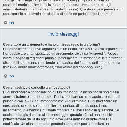
Solo gli utenti registrati possono inviare messaggi di posta ad altri utenti
usando il modulo di invio posta interno (ammesso, ovviamente, che gli
amministratori abbiano abilitato questa funzione). Questo serve a prevenire un
uso scorretto o malevolo del sistema di posta da parte di utenti anonimi.
Top
Invio Messaggi
Come apro un argomento o invio un messaggio in un forum?
Per pubblicare un nuovo argomento in un forum, clicca su “Nuovo argomento”.
Per pubblicare una risposta ad un argomento, clicca su “Rispondi”. Potresti
avere bisogno di registrarti prima di poter inviare un messaggio: le tue funzioni
disponibili sono elencate in fondo alla pagina del forum o dell’argomento (la
lista
Puoi aprire nuovi argomenti
,
Puoi votare nei sondaggi
, ecc.).
Top
Come modifico o cancello un messaggio?
Puoi modificare o cancellare solo i tuoi messaggi, a meno che tu non sia un
amministratore o un moderatore. Puoi cancellare un messaggio premendo il
pulsante con la «X» nel messaggio che vuoi eliminare. Puoi modificare un
messaggio (a volte solo per un limitato periodo di tempo dopo il suo
inserimento) premendo il pulsante
modifica
nel messaggio in questione. Se
qualcuno ha già risposto al tuo messaggio, quando effettui una modifica,
potresti trovare del testo aggiunto dove viene indicato quante volte l’hai
modificato. Un utente normale, generalmente, non può cancellare un