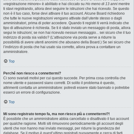
«registrazione minore» è abilitato e hai cliccato su
Ho meno di 13 anni
mentre
ti stavi registrando, allora devi seguire le istruzioni che hai ricevuto. Se questo
non è il tuo caso, forse devi attivare il tuo account. Alcune Board richiedono
che tutte le nuove registrazioni vengano attivate dall’utente stesso o dagli
amministratori, prima di poter accedere. Quando ti registri ti verrà indicato che
tipo di attivazione è richiesta. Se ti è stato inviato un messaggio di posta, allora
segui le istruzioni; se non hai ricevuto nessun messaggio... sei sicuro che il tuo
indirizzo di posta sia valido? (L’attivazione via posta serve a ridurre la
possibilità di avere utenti anonimi che abusano della Board.) Se sei sicuro che
l’indirizzo di posta che hai usato sia corretto, allora prova a contattare un
amministratore.
Top
Perché non riesco a connettermi?
Ci sono svariati motivi per cui questo succede. Per prima cosa controlla che
nome utente e password siano corretti. Di solito il problema è questo,
altrimenti contatta un amministratore: potresti essere stato bannato o potrebbe
esserci un errore di configurazione.
Top
Mi sono registrato tempo fa, ma non riesco più a connettermi?!
È possibile che un amministratore abbia cancellato o disattivato il tuo account
per qualche ragione. Molti siti rimuovono periodicamente gli account degli
utenti che non hanno mai inviato messaggi, per ridurre la grandezza del
database. Se il motivo è quest’ultimo registrati nuovamente e cerca di farti