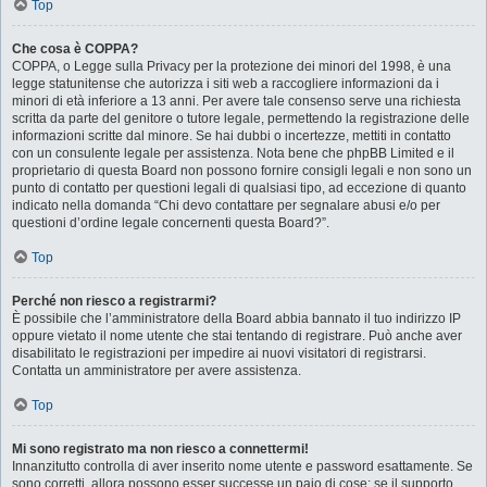
Top
Che cosa è COPPA?
COPPA, o Legge sulla Privacy per la protezione dei minori del 1998, è una
legge statunitense che autorizza i siti web a raccogliere informazioni da i
minori di età inferiore a 13 anni. Per avere tale consenso serve una richiesta
scritta da parte del genitore o tutore legale, permettendo la registrazione delle
informazioni scritte dal minore. Se hai dubbi o incertezze, mettiti in contatto
con un consulente legale per assistenza. Nota bene che phpBB Limited e il
proprietario di questa Board non possono fornire consigli legali e non sono un
punto di contatto per questioni legali di qualsiasi tipo, ad eccezione di quanto
indicato nella domanda “Chi devo contattare per segnalare abusi e/o per
questioni d’ordine legale concernenti questa Board?”.
Top
Perché non riesco a registrarmi?
È possibile che l’amministratore della Board abbia bannato il tuo indirizzo IP
oppure vietato il nome utente che stai tentando di registrare. Può anche aver
disabilitato le registrazioni per impedire ai nuovi visitatori di registrarsi.
Contatta un amministratore per avere assistenza.
Top
Mi sono registrato ma non riesco a connettermi!
Innanzitutto controlla di aver inserito nome utente e password esattamente. Se
sono corretti, allora possono esser successe un paio di cose: se il supporto