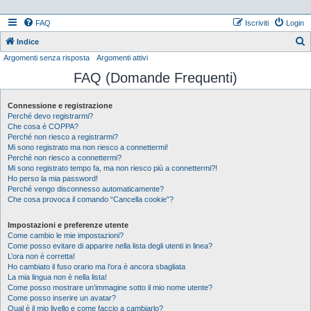
FAQ
Iscriviti
Login
Indice
Argomenti senza risposta
Argomenti attivi
e
FAQ (Domande Frequenti)
r
c
Connessione e registrazione
a
Perché devo registrarmi?
Che cosa è COPPA?
Perché non riesco a registrarmi?
Mi sono registrato ma non riesco a connettermi!
Perché non riesco a connettermi?
Mi sono registrato tempo fa, ma non riesco più a connettermi?!
Ho perso la mia password!
Perché vengo disconnesso automaticamente?
Che cosa provoca il comando “Cancella cookie”?
Impostazioni e preferenze utente
Come cambio le mie impostazioni?
Come posso evitare di apparire nella lista degli utenti in linea?
L’ora non è corretta!
Ho cambiato il fuso orario ma l’ora è ancora sbagliata
La mia lingua non è nella lista!
Come posso mostrare un’immagine sotto il mio nome utente?
Come posso inserire un avatar?
Qual è il mio livello e come faccio a cambiarlo?