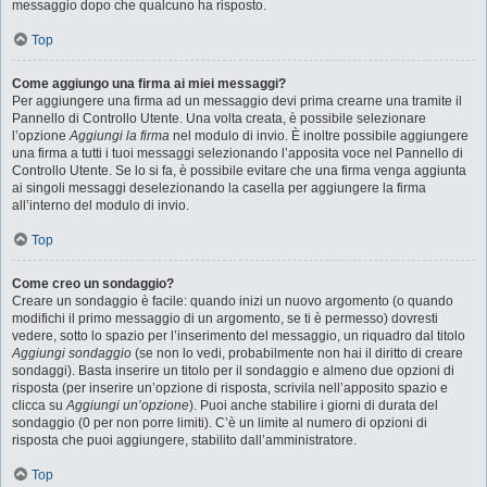
messaggio dopo che qualcuno ha risposto.
Top
Come aggiungo una firma ai miei messaggi?
Per aggiungere una firma ad un messaggio devi prima crearne una tramite il
Pannello di Controllo Utente. Una volta creata, è possibile selezionare
l’opzione
Aggiungi la firma
nel modulo di invio. È inoltre possibile aggiungere
una firma a tutti i tuoi messaggi selezionando l’apposita voce nel Pannello di
Controllo Utente. Se lo si fa, è possibile evitare che una firma venga aggiunta
ai singoli messaggi deselezionando la casella per aggiungere la firma
all’interno del modulo di invio.
Top
Come creo un sondaggio?
Creare un sondaggio è facile: quando inizi un nuovo argomento (o quando
modifichi il primo messaggio di un argomento, se ti è permesso) dovresti
vedere, sotto lo spazio per l’inserimento del messaggio, un riquadro dal titolo
Aggiungi sondaggio
(se non lo vedi, probabilmente non hai il diritto di creare
sondaggi). Basta inserire un titolo per il sondaggio e almeno due opzioni di
risposta (per inserire un’opzione di risposta, scrivila nell’apposito spazio e
clicca su
Aggiungi un’opzione
). Puoi anche stabilire i giorni di durata del
sondaggio (0 per non porre limiti). C’è un limite al numero di opzioni di
risposta che puoi aggiungere, stabilito dall’amministratore.
Top