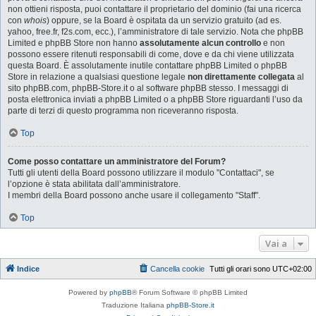
non ottieni risposta, puoi contattare il proprietario del dominio (fai una ricerca
con
whois
) oppure, se la Board è ospitata da un servizio gratuito (ad es.
yahoo, free.fr, f2s.com, ecc.), l’amministratore di tale servizio. Nota che phpBB
Limited e phpBB Store non hanno
assolutamente alcun controllo
e non
possono essere ritenuti responsabili di come, dove e da chi viene utilizzata
questa Board. È assolutamente inutile contattare phpBB Limited o phpBB
Store in relazione a qualsiasi questione legale
non direttamente collegata
al
sito phpBB.com, phpBB-Store.it o al software phpBB stesso. I messaggi di
posta elettronica inviati a phpBB Limited o a phpBB Store riguardanti l’uso da
parte di terzi di questo programma non riceveranno risposta.
Top
Come posso contattare un amministratore del Forum?
Tutti gli utenti della Board possono utilizzare il modulo "Contattaci", se
l’opzione è stata abilitata dall’amministratore.
I membri della Board possono anche usare il collegamento "Staff".
Top
Vai a
Indice
Cancella cookie
Tutti gli orari sono
UTC+02:00
Powered by
phpBB
® Forum Software © phpBB Limited
Traduzione Italiana
phpBB-Store.it