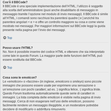
Cos’è il BBCode?
Il BBCode è una speciale implementazione dell’HTML; l’utilizzo è soggetto
alla scelta dell’amministratore (puoi anche disabilitarlo di messaggio in
messaggio tramite l’opzione nel modulo di invio messaggi). Il BBCode è simile
all’HTML, i comandi sono racchiusi tra parentesi quadre [ e ] anziché tra
parentesi angolari < e > e offre un controllo maggiore su cosa e come viene
mostrato nei messaggi. Per maggiori informazioni sul BBCode leggi la guida
presente nella pagina per l’invio dei messaggi.
Top
Posso usare l’HTML?
No. Non è possibile inserire del codice HTML e ottenere che sia interpretato
come tale in questo Forum. La maggior parte delle funzioni dell’HTML può
essere sostituita dal BBCode.
Top
Cosa sono le emoticon?
Le «emoticon» o «faccine» (in inglese,
emoticons
o
smileys
) sono piccole
immagini che possono essere usate per esprimere una sensazione o
un’emozione con pochi caratteri; ad es. :) significa felice, :( significa triste.
Questo Forum trasforma automaticamente queste serie di caratteri in
immagini. La lista completa delle emoticon è visibile nella pagina di invio
messaggi. Cerca di non esagerare nell’uso delle emoticon, possono
facilmente rendere un messaggio illeggibile, e un moderatore potrebbe
decidere di modificarlo o addirittura rimuoverlo.