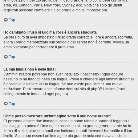
le impostazioni del tuo profilo per il fuso orario e farlo coincidere con la tua
area, es. London, Paris, New York, Sydney, ecc. Nota che solo gli utenti
registrati possono cambiare il fuso orario e molte impostazioni.
Top
Ho cambiato il fuso orario ma l’ora è ancora sbagliata
Se sei sicuro di aver impostato il fuso orario corretto e l’ora è ancora scorretta,
allora l’orario memorizzato sull’orologio del server non è corretto. Avvisa un
amministratore per correggere il problema.
Top
La mia lingua non è nella lista!
L’amministratore potrebbe non aver installato il pacchetto lingua oppure
nessuno lo ha tradotto nella tua lingua. Prova a chiedere agli amministratori se
è possibile installare la tua lingua. Se non esiste puoi fare tu una nuova
traduzione. Puoi trovare altre informazioni sul sito di phpBB Limited (trovi il
collegamento in fondo ad ogni pagina).
Top
Come posso mostrare un’immagine sotto il mio nome utente?
Ci possono essere due immagini sotto un nome utente quando si leggono i
messaggi. La prima è l’immagine associata al tuo grado, generalmente ha la
forma di stelle, blocchi o punti che indicano quanti interventi hai scritto o il tuo
livello. Sotto può esserci un’immagine più grande nota come avatar, che in