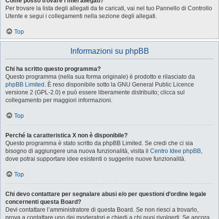
Come posso trovare i miei allegati?
Per trovare la lista degli allegati da te caricati, vai nel tuo Pannello di Controllo
Utente e segui i collegamenti nella sezione degli allegati.
Top
Informazioni su phpBB
Chi ha scritto questo programma?
Questo programma (nella sua forma originale) è prodotto e rilasciato da
phpBB Limited
. È reso disponibile sotto la GNU General Public Licence
versione 2 (GPL-2.0) e può essere liberamente distribuito; clicca sul
collegamento per maggiori informazioni.
Top
Perché la caratteristica X non è disponibile?
Questo programma è stato scritto da phpBB Limited. Se credi che ci sia
bisogno di aggiungere una nuova funzionalità, visita il
Centro Idee phpBB
,
dove potrai supportare idee esistenti o suggerire nuove funzionalità.
Top
Chi devo contattare per segnalare abusi e/o per questioni d’ordine legale
concernenti questa Board?
Devi contattare l’amministratore di questa Board. Se non riesci a trovarlo,
prova a contattare uno dei moderatori e chiedi a chi puoi rivolgerti. Se ancora