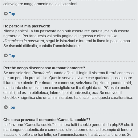
coinvolgere maggiormente nelle discussioni.
Top
Ho perso la mia password!
Niente panico! La tua password non può essere recuperata, ma può essere
rigenerata. Per far questo vai nella pagina di ingresso e clicca su
Ho
dimenticato la password
, segui le istruzioni e tornerai in linea in poco tempo.
Se riscontri difficoltà, contatta l’amministratore.
Top
Perché vengo disconnesso automaticamente?
Se non selezioni
Ricordami
quando effettui il login, il sistema ti terrà connesso
per un periodo prestabilito. Questo serve a evitare che qualcuno possa usare
il tuo nome utente. Per rimanere connesso, seleziona l’opzione quando entri,
ma ricorda che questo non è consigliato se ti colleghi da un PC usato anche
da altri, ad es. in biblioteca, Internet point, università, ecc. Se non vedi il
checkbox, significa che un amministratore ha disabilitato questa caratteristica.
Top
Che cosa provoca il comando “Cancella cookie”?
La funzione “Cancella cookie” eliminerà tutti i cookie generati da phpBB che ti
mantengono autenticato e connesso, oltre a permetterti ad esempio di tenere
traccia di quello che hai letto, se l’amministrazione ha attivato la funzione. Se