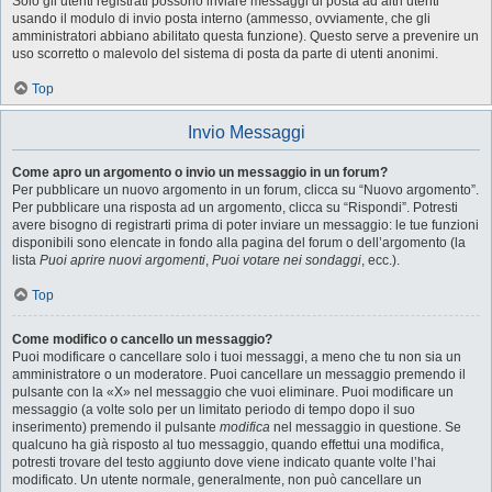
Solo gli utenti registrati possono inviare messaggi di posta ad altri utenti
usando il modulo di invio posta interno (ammesso, ovviamente, che gli
amministratori abbiano abilitato questa funzione). Questo serve a prevenire un
uso scorretto o malevolo del sistema di posta da parte di utenti anonimi.
Top
Invio Messaggi
Come apro un argomento o invio un messaggio in un forum?
Per pubblicare un nuovo argomento in un forum, clicca su “Nuovo argomento”.
Per pubblicare una risposta ad un argomento, clicca su “Rispondi”. Potresti
avere bisogno di registrarti prima di poter inviare un messaggio: le tue funzioni
disponibili sono elencate in fondo alla pagina del forum o dell’argomento (la
lista
Puoi aprire nuovi argomenti
,
Puoi votare nei sondaggi
, ecc.).
Top
Come modifico o cancello un messaggio?
Puoi modificare o cancellare solo i tuoi messaggi, a meno che tu non sia un
amministratore o un moderatore. Puoi cancellare un messaggio premendo il
pulsante con la «X» nel messaggio che vuoi eliminare. Puoi modificare un
messaggio (a volte solo per un limitato periodo di tempo dopo il suo
inserimento) premendo il pulsante
modifica
nel messaggio in questione. Se
qualcuno ha già risposto al tuo messaggio, quando effettui una modifica,
potresti trovare del testo aggiunto dove viene indicato quante volte l’hai
modificato. Un utente normale, generalmente, non può cancellare un