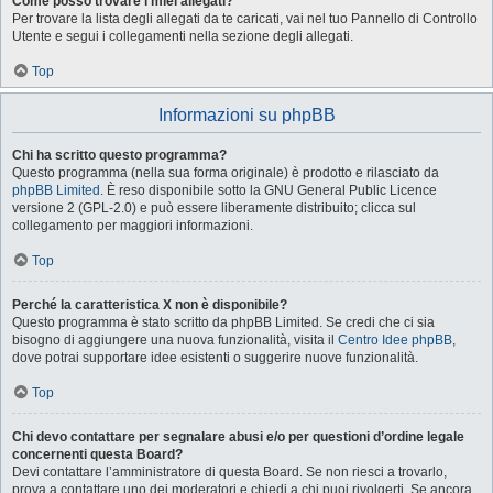
Come posso trovare i miei allegati?
Per trovare la lista degli allegati da te caricati, vai nel tuo Pannello di Controllo
Utente e segui i collegamenti nella sezione degli allegati.
Top
Informazioni su phpBB
Chi ha scritto questo programma?
Questo programma (nella sua forma originale) è prodotto e rilasciato da
phpBB Limited
. È reso disponibile sotto la GNU General Public Licence
versione 2 (GPL-2.0) e può essere liberamente distribuito; clicca sul
collegamento per maggiori informazioni.
Top
Perché la caratteristica X non è disponibile?
Questo programma è stato scritto da phpBB Limited. Se credi che ci sia
bisogno di aggiungere una nuova funzionalità, visita il
Centro Idee phpBB
,
dove potrai supportare idee esistenti o suggerire nuove funzionalità.
Top
Chi devo contattare per segnalare abusi e/o per questioni d’ordine legale
concernenti questa Board?
Devi contattare l’amministratore di questa Board. Se non riesci a trovarlo,
prova a contattare uno dei moderatori e chiedi a chi puoi rivolgerti. Se ancora