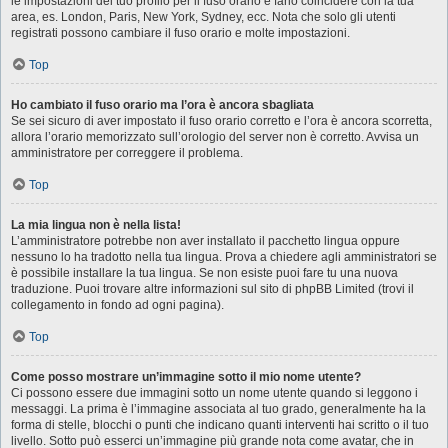
le impostazioni del tuo profilo per il fuso orario e farlo coincidere con la tua
area, es. London, Paris, New York, Sydney, ecc. Nota che solo gli utenti
registrati possono cambiare il fuso orario e molte impostazioni.
Top
Ho cambiato il fuso orario ma l’ora è ancora sbagliata
Se sei sicuro di aver impostato il fuso orario corretto e l’ora è ancora scorretta,
allora l’orario memorizzato sull’orologio del server non è corretto. Avvisa un
amministratore per correggere il problema.
Top
La mia lingua non è nella lista!
L’amministratore potrebbe non aver installato il pacchetto lingua oppure
nessuno lo ha tradotto nella tua lingua. Prova a chiedere agli amministratori se
è possibile installare la tua lingua. Se non esiste puoi fare tu una nuova
traduzione. Puoi trovare altre informazioni sul sito di phpBB Limited (trovi il
collegamento in fondo ad ogni pagina).
Top
Come posso mostrare un’immagine sotto il mio nome utente?
Ci possono essere due immagini sotto un nome utente quando si leggono i
messaggi. La prima è l’immagine associata al tuo grado, generalmente ha la
forma di stelle, blocchi o punti che indicano quanti interventi hai scritto o il tuo
livello. Sotto può esserci un’immagine più grande nota come avatar, che in