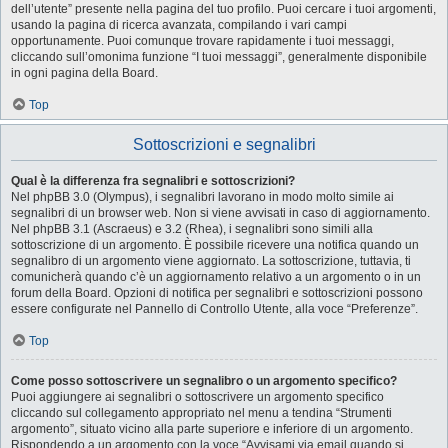
dell’utente” presente nella pagina del tuo profilo. Puoi cercare i tuoi argomenti,
usando la pagina di ricerca avanzata, compilando i vari campi
opportunamente. Puoi comunque trovare rapidamente i tuoi messaggi,
cliccando sull’omonima funzione “I tuoi messaggi”, generalmente disponibile
in ogni pagina della Board.
Top
Sottoscrizioni e segnalibri
Qual è la differenza fra segnalibri e sottoscrizioni?
Nel phpBB 3.0 (Olympus), i segnalibri lavorano in modo molto simile ai
segnalibri di un browser web. Non si viene avvisati in caso di aggiornamento.
Nel phpBB 3.1 (Ascraeus) e 3.2 (Rhea), i segnalibri sono simili alla
sottoscrizione di un argomento. È possibile ricevere una notifica quando un
segnalibro di un argomento viene aggiornato. La sottoscrizione, tuttavia, ti
comunicherà quando c’è un aggiornamento relativo a un argomento o in un
forum della Board. Opzioni di notifica per segnalibri e sottoscrizioni possono
essere configurate nel Pannello di Controllo Utente, alla voce “Preferenze”.
Top
Come posso sottoscrivere un segnalibro o un argomento specifico?
Puoi aggiungere ai segnalibri o sottoscrivere un argomento specifico
cliccando sul collegamento appropriato nel menu a tendina “Strumenti
argomento”, situato vicino alla parte superiore e inferiore di un argomento.
Rispondendo a un argomento con la voce “Avvisami via email quando si