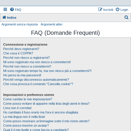
FAQ
Iscriviti
Login
Indice
Argomenti senza risposta
Argomenti attivi
e
FAQ (Domande Frequenti)
r
c
Connessione e registrazione
a
Perché devo registrarmi?
Che cosa è COPPA?
Perché non riesco a registrarmi?
Mi sono registrato ma non riesco a connettermi!
Perché non riesco a connettermi?
Mi sono registrato tempo fa, ma non riesco più a connettermi?!
Ho perso la mia password!
Perché vengo disconnesso automaticamente?
Che cosa provoca il comando “Cancella cookie”?
Impostazioni e preferenze utente
Come cambio le mie impostazioni?
Come posso evitare di apparire nella lista degli utenti in linea?
L’ora non è corretta!
Ho cambiato il fuso orario ma l’ora è ancora sbagliata
La mia lingua non è nella lista!
Come posso mostrare un’immagine sotto il mio nome utente?
Come posso inserire un avatar?
Qual è il mio livello e come faccio a cambiarlo?