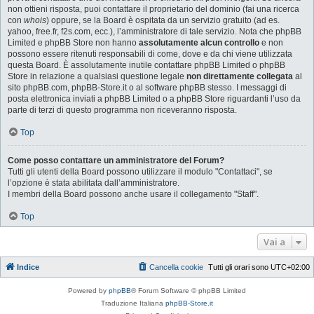
non ottieni risposta, puoi contattare il proprietario del dominio (fai una ricerca
con
whois
) oppure, se la Board è ospitata da un servizio gratuito (ad es.
yahoo, free.fr, f2s.com, ecc.), l’amministratore di tale servizio. Nota che phpBB
Limited e phpBB Store non hanno
assolutamente alcun controllo
e non
possono essere ritenuti responsabili di come, dove e da chi viene utilizzata
questa Board. È assolutamente inutile contattare phpBB Limited o phpBB
Store in relazione a qualsiasi questione legale
non direttamente collegata
al
sito phpBB.com, phpBB-Store.it o al software phpBB stesso. I messaggi di
posta elettronica inviati a phpBB Limited o a phpBB Store riguardanti l’uso da
parte di terzi di questo programma non riceveranno risposta.
Top
Come posso contattare un amministratore del Forum?
Tutti gli utenti della Board possono utilizzare il modulo "Contattaci", se
l’opzione è stata abilitata dall’amministratore.
I membri della Board possono anche usare il collegamento "Staff".
Top
Vai a
Indice
Cancella cookie
Tutti gli orari sono
UTC+02:00
Powered by
phpBB
® Forum Software © phpBB Limited
Traduzione Italiana
phpBB-Store.it