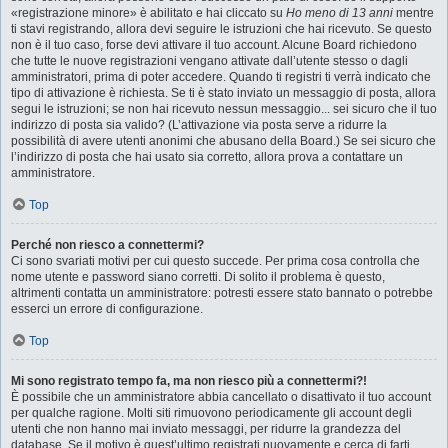
«registrazione minore» è abilitato e hai cliccato su
Ho meno di 13 anni
mentre
ti stavi registrando, allora devi seguire le istruzioni che hai ricevuto. Se questo
non è il tuo caso, forse devi attivare il tuo account. Alcune Board richiedono
che tutte le nuove registrazioni vengano attivate dall’utente stesso o dagli
amministratori, prima di poter accedere. Quando ti registri ti verrà indicato che
tipo di attivazione è richiesta. Se ti è stato inviato un messaggio di posta, allora
segui le istruzioni; se non hai ricevuto nessun messaggio... sei sicuro che il tuo
indirizzo di posta sia valido? (L’attivazione via posta serve a ridurre la
possibilità di avere utenti anonimi che abusano della Board.) Se sei sicuro che
l’indirizzo di posta che hai usato sia corretto, allora prova a contattare un
amministratore.
Top
Perché non riesco a connettermi?
Ci sono svariati motivi per cui questo succede. Per prima cosa controlla che
nome utente e password siano corretti. Di solito il problema è questo,
altrimenti contatta un amministratore: potresti essere stato bannato o potrebbe
esserci un errore di configurazione.
Top
Mi sono registrato tempo fa, ma non riesco più a connettermi?!
È possibile che un amministratore abbia cancellato o disattivato il tuo account
per qualche ragione. Molti siti rimuovono periodicamente gli account degli
utenti che non hanno mai inviato messaggi, per ridurre la grandezza del
database. Se il motivo è quest’ultimo registrati nuovamente e cerca di farti