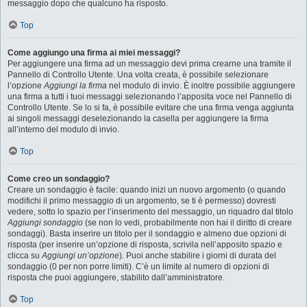
messaggio dopo che qualcuno ha risposto.
Top
Come aggiungo una firma ai miei messaggi?
Per aggiungere una firma ad un messaggio devi prima crearne una tramite il
Pannello di Controllo Utente. Una volta creata, è possibile selezionare
l’opzione
Aggiungi la firma
nel modulo di invio. È inoltre possibile aggiungere
una firma a tutti i tuoi messaggi selezionando l’apposita voce nel Pannello di
Controllo Utente. Se lo si fa, è possibile evitare che una firma venga aggiunta
ai singoli messaggi deselezionando la casella per aggiungere la firma
all’interno del modulo di invio.
Top
Come creo un sondaggio?
Creare un sondaggio è facile: quando inizi un nuovo argomento (o quando
modifichi il primo messaggio di un argomento, se ti è permesso) dovresti
vedere, sotto lo spazio per l’inserimento del messaggio, un riquadro dal titolo
Aggiungi sondaggio
(se non lo vedi, probabilmente non hai il diritto di creare
sondaggi). Basta inserire un titolo per il sondaggio e almeno due opzioni di
risposta (per inserire un’opzione di risposta, scrivila nell’apposito spazio e
clicca su
Aggiungi un’opzione
). Puoi anche stabilire i giorni di durata del
sondaggio (0 per non porre limiti). C’è un limite al numero di opzioni di
risposta che puoi aggiungere, stabilito dall’amministratore.
Top