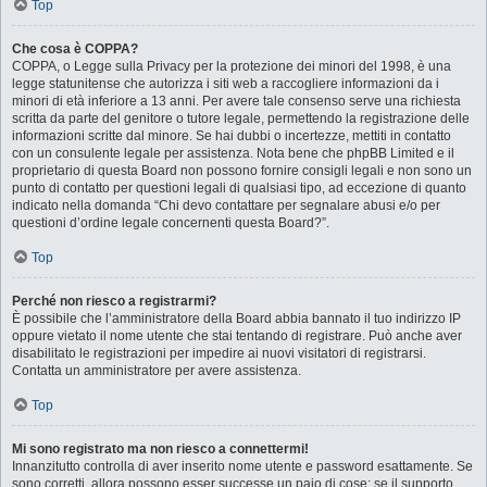
Top
Che cosa è COPPA?
COPPA, o Legge sulla Privacy per la protezione dei minori del 1998, è una
legge statunitense che autorizza i siti web a raccogliere informazioni da i
minori di età inferiore a 13 anni. Per avere tale consenso serve una richiesta
scritta da parte del genitore o tutore legale, permettendo la registrazione delle
informazioni scritte dal minore. Se hai dubbi o incertezze, mettiti in contatto
con un consulente legale per assistenza. Nota bene che phpBB Limited e il
proprietario di questa Board non possono fornire consigli legali e non sono un
punto di contatto per questioni legali di qualsiasi tipo, ad eccezione di quanto
indicato nella domanda “Chi devo contattare per segnalare abusi e/o per
questioni d’ordine legale concernenti questa Board?”.
Top
Perché non riesco a registrarmi?
È possibile che l’amministratore della Board abbia bannato il tuo indirizzo IP
oppure vietato il nome utente che stai tentando di registrare. Può anche aver
disabilitato le registrazioni per impedire ai nuovi visitatori di registrarsi.
Contatta un amministratore per avere assistenza.
Top
Mi sono registrato ma non riesco a connettermi!
Innanzitutto controlla di aver inserito nome utente e password esattamente. Se
sono corretti, allora possono esser successe un paio di cose: se il supporto