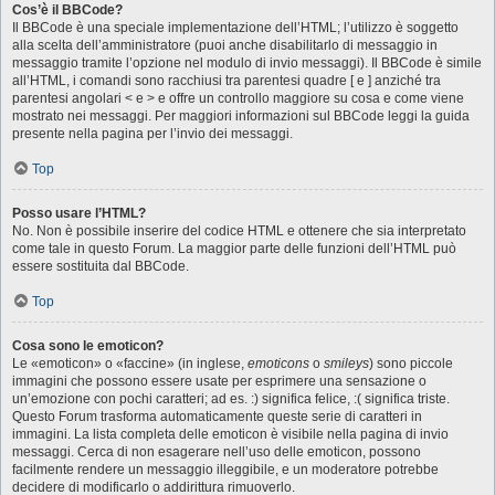
Cos’è il BBCode?
Il BBCode è una speciale implementazione dell’HTML; l’utilizzo è soggetto
alla scelta dell’amministratore (puoi anche disabilitarlo di messaggio in
messaggio tramite l’opzione nel modulo di invio messaggi). Il BBCode è simile
all’HTML, i comandi sono racchiusi tra parentesi quadre [ e ] anziché tra
parentesi angolari < e > e offre un controllo maggiore su cosa e come viene
mostrato nei messaggi. Per maggiori informazioni sul BBCode leggi la guida
presente nella pagina per l’invio dei messaggi.
Top
Posso usare l’HTML?
No. Non è possibile inserire del codice HTML e ottenere che sia interpretato
come tale in questo Forum. La maggior parte delle funzioni dell’HTML può
essere sostituita dal BBCode.
Top
Cosa sono le emoticon?
Le «emoticon» o «faccine» (in inglese,
emoticons
o
smileys
) sono piccole
immagini che possono essere usate per esprimere una sensazione o
un’emozione con pochi caratteri; ad es. :) significa felice, :( significa triste.
Questo Forum trasforma automaticamente queste serie di caratteri in
immagini. La lista completa delle emoticon è visibile nella pagina di invio
messaggi. Cerca di non esagerare nell’uso delle emoticon, possono
facilmente rendere un messaggio illeggibile, e un moderatore potrebbe
decidere di modificarlo o addirittura rimuoverlo.