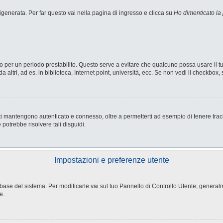
enerata. Per far questo vai nella pagina di ingresso e clicca su
Ho dimenticato la
nesso per un periodo prestabilito. Questo serve a evitare che qualcuno possa usare i
ltri, ad es. in biblioteca, Internet point, università, ecc. Se non vedi il checkbox, 
i mantengono autenticato e connesso, oltre a permetterti ad esempio di tenere tracci
potrebbe risolvere tali disguidi.
Impostazioni e preferenze utente
atabase del sistema. Per modificarle vai sul tuo Pannello di Controllo Utente; gene
e.