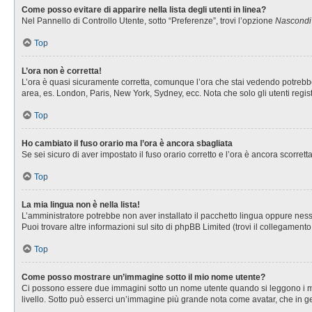
Come posso evitare di apparire nella lista degli utenti in linea?
Nel Pannello di Controllo Utente, sotto “Preferenze”, trovi l’opzione
Nascondi i
Top
L’ora non è corretta!
L’ora è quasi sicuramente corretta, comunque l’ora che stai vedendo potrebbe es
area, es. London, Paris, New York, Sydney, ecc. Nota che solo gli utenti regis
Top
Ho cambiato il fuso orario ma l’ora è ancora sbagliata
Se sei sicuro di aver impostato il fuso orario corretto e l’ora è ancora scorret
Top
La mia lingua non è nella lista!
L’amministratore potrebbe non aver installato il pacchetto lingua oppure nessu
Puoi trovare altre informazioni sul sito di phpBB Limited (trovi il collegament
Top
Come posso mostrare un’immagine sotto il mio nome utente?
Ci possono essere due immagini sotto un nome utente quando si leggono i messa
livello. Sotto può esserci un’immagine più grande nota come avatar, che in ge