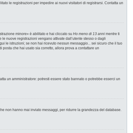
ato le registrazioni per impedire ai nuovi visitatori di registrarsi. Contatta un
strazione minore» è abilitato e hai cliccato su
Ho meno di 13 anni
mentre ti
te le nuove registrazioni vengano attivate dall’utente stesso o dagli
egui le istruzioni; se non hai ricevuto nessun messaggio... sei sicuro che il tuo
di posta che hai usato sia corretto, allora prova a contattare un
tatta un amministratore: potresti essere stato bannato o potrebbe esserci un
i che non hanno mai inviato messaggi, per ridurre la grandezza del database.