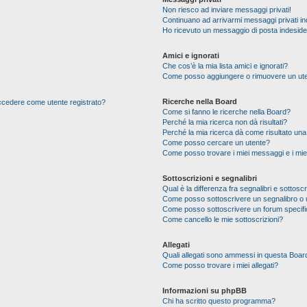
Non riesco ad inviare messaggi privati!
Continuano ad arrivarmi messaggi privati ind
Ho ricevuto un messaggio di posta indesid
Amici e ignorati
Che cos’è la mia lista amici e ignorati?
Come posso aggiungere o rimuovere un utente
Ricerche nella Board
 accedere come utente registrato?
Come si fanno le ricerche nella Board?
Perché la mia ricerca non dà risultati?
Perché la mia ricerca dà come risultato un
Come posso cercare un utente?
Come posso trovare i miei messaggi e i mie
Sottoscrizioni e segnalibri
Qual è la differenza fra segnalibri e sottoscr
Come posso sottoscrivere un segnalibro o 
Come posso sottoscrivere un forum specif
Come cancello le mie sottoscrizioni?
Allegati
Quali allegati sono ammessi in questa Boar
Come posso trovare i miei allegati?
Informazioni su phpBB
Chi ha scritto questo programma?