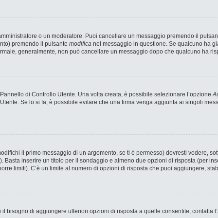
n amministratore o un moderatore. Puoi cancellare un messaggio premendo il pulsan
ento) premendo il pulsante
modifica
nel messaggio in questione. Se qualcuno ha già 
 normale, generalmente, non può cancellare un messaggio dopo che qualcuno ha ris
annello di Controllo Utente. Una volta creata, è possibile selezionare l’opzione
Ag
 Utente. Se lo si fa, è possibile evitare che una firma venga aggiunta ai singoli me
fichi il primo messaggio di un argomento, se ti è permesso) dovresti vedere, sotto
). Basta inserire un titolo per il sondaggio e almeno due opzioni di risposta (per ins
porre limiti). C’è un limite al numero di opzioni di risposta che puoi aggiungere, stab
 il bisogno di aggiungere ulteriori opzioni di risposta a quelle consentite, contatta