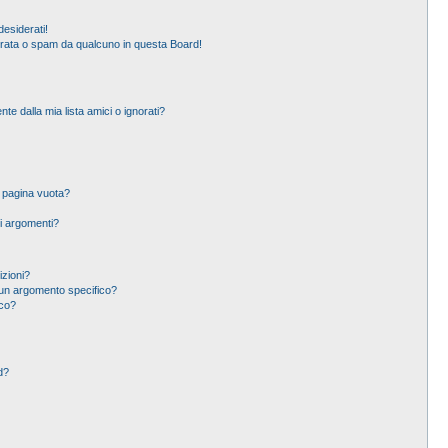
esiderati!
erata o spam da qualcuno in questa Board!
 dalla mia lista amici o ignorati?
a pagina vuota?
i argomenti?
izioni?
un argomento specifico?
ico?
d?