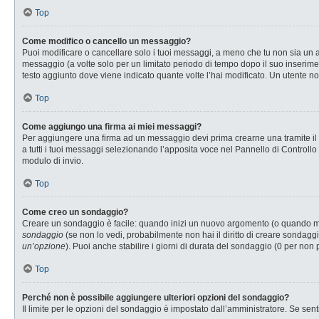
Top
Come modifico o cancello un messaggio?
Puoi modificare o cancellare solo i tuoi messaggi, a meno che tu non sia u
messaggio (a volte solo per un limitato periodo di tempo dopo il suo inserim
testo aggiunto dove viene indicato quante volte l’hai modificato. Un utente
Top
Come aggiungo una firma ai miei messaggi?
Per aggiungere una firma ad un messaggio devi prima crearne una tramite il P
a tutti i tuoi messaggi selezionando l’apposita voce nel Pannello di Controllo
modulo di invio.
Top
Come creo un sondaggio?
Creare un sondaggio è facile: quando inizi un nuovo argomento (o quando modi
sondaggio
(se non lo vedi, probabilmente non hai il diritto di creare sondaggi
un’opzione
). Puoi anche stabilire i giorni di durata del sondaggio (0 per non 
Top
Perché non è possibile aggiungere ulteriori opzioni del sondaggio?
Il limite per le opzioni del sondaggio è impostato dall’amministratore. Se senti