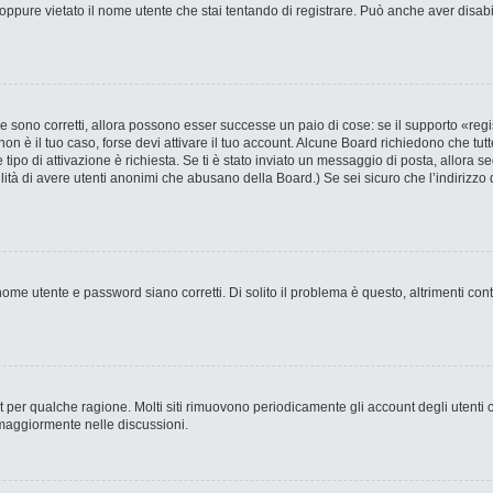
ppure vietato il nome utente che stai tentando di registrare. Può anche aver disabilit
 sono corretti, allora possono esser successe un paio di cose: se il supporto «regi
 non è il tuo caso, forse devi attivare il tuo account. Alcune Board richiedono che tut
 tipo di attivazione è richiesta. Se ti è stato inviato un messaggio di posta, allora s
bilità di avere utenti anonimi che abusano della Board.) Se sei sicuro che l’indirizzo 
ome utente e password siano corretti. Di solito il problema è questo, altrimenti con
nt per qualche ragione. Molti siti rimuovono periodicamente gli account degli utent
 maggiormente nelle discussioni.