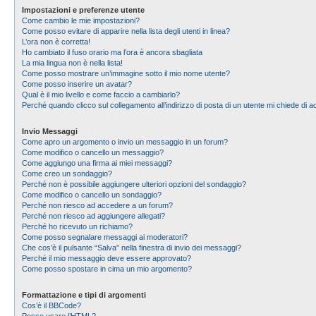
Impostazioni e preferenze utente
Come cambio le mie impostazioni?
Come posso evitare di apparire nella lista degli utenti in linea?
L’ora non è corretta!
Ho cambiato il fuso orario ma l’ora è ancora sbagliata
La mia lingua non è nella lista!
Come posso mostrare un’immagine sotto il mio nome utente?
Come posso inserire un avatar?
Qual è il mio livello e come faccio a cambiarlo?
Perché quando clicco sul collegamento all’indirizzo di posta di un utente mi chiede di
Invio Messaggi
Come apro un argomento o invio un messaggio in un forum?
Come modifico o cancello un messaggio?
Come aggiungo una firma ai miei messaggi?
Come creo un sondaggio?
Perché non è possibile aggiungere ulteriori opzioni del sondaggio?
Come modifico o cancello un sondaggio?
Perché non riesco ad accedere a un forum?
Perché non riesco ad aggiungere allegati?
Perché ho ricevuto un richiamo?
Come posso segnalare messaggi ai moderatori?
Che cos’è il pulsante “Salva” nella finestra di invio dei messaggi?
Perché il mio messaggio deve essere approvato?
Come posso spostare in cima un mio argomento?
Formattazione e tipi di argomenti
Cos’è il BBCode?