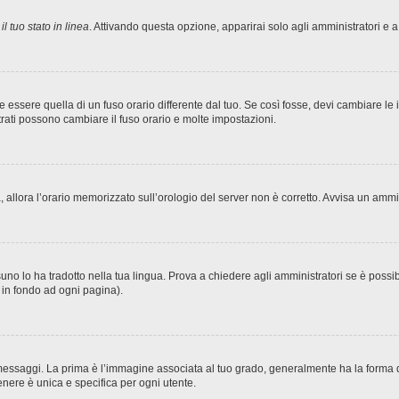
l tuo stato in linea
. Attivando questa opzione, apparirai solo agli amministratori e a
sere quella di un fuso orario differente dal tuo. Se così fosse, devi cambiare le imp
trati possono cambiare il fuso orario e molte impostazioni.
ta, allora l’orario memorizzato sull’orologio del server non è corretto. Avvisa un amm
no lo ha tradotto nella tua lingua. Prova a chiedere agli amministratori se è possibi
o in fondo ad ogni pagina).
ggi. La prima è l’immagine associata al tuo grado, generalmente ha la forma di stel
nere è unica e specifica per ogni utente.