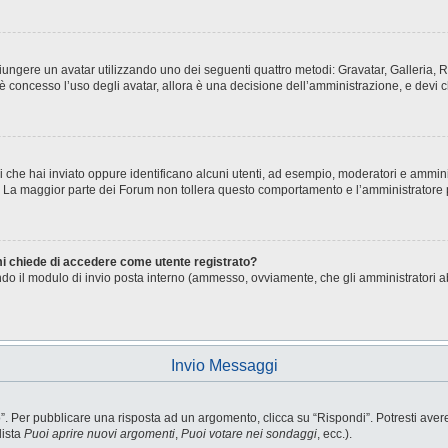
aggiungere un avatar utilizzando uno dei seguenti quattro metodi: Gravatar, Galleria
è concesso l’uso degli avatar, allora è una decisione dell’amministrazione, e devi c
i che hai inviato oppure identificano alcuni utenti, ad esempio, moderatori e ammini
o. La maggior parte dei Forum non tollera questo comportamento e l’amministratore
 mi chiede di accedere come utente registrato?
sando il modulo di invio posta interno (ammesso, ovviamente, che gli amministratori 
Invio Messaggi
Per pubblicare una risposta ad un argomento, clicca su “Rispondi”. Potresti avere b
lista
Puoi aprire nuovi argomenti
,
Puoi votare nei sondaggi
, ecc.).