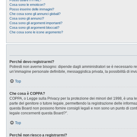
Posso usare l’HTML?
Cosa sono le emoticon?
Posso inserire delle immagini?
Che cosa sono gli annunci globali?
Cosa sono gli annunci?
Cosa sono gli argomenti importanti?
Cosa sono gli argomenti bloccati?
Che cosa sono le icone argomento?
Perché devo registrarmi?
Potresti non averne bisogno: dipende dagli amministratori se è necessario regi
un’immagine personale definibile, messaggistica privata, la possibilità di invi
Top
Che cosa è COPPA?
COPPA, o Legge sulla Privacy per la protezione dei minori del 1998, è una legg
parte del genitore o tutore legale, permettendo la registrazione delle informaz
questa Board non possono fornire consigli legali e non sono un punto di conta
legale concernenti questa Board?”.
Top
Perché non riesco a registrarmi?