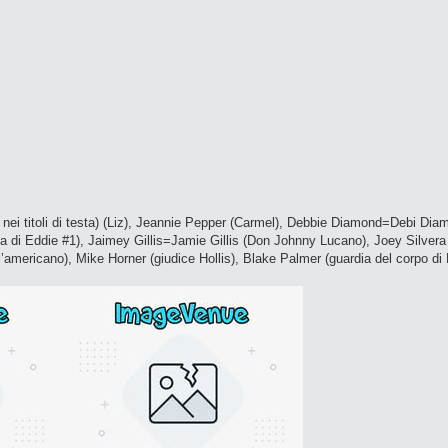
 nei titoli di testa) (Liz), Jeannie Pepper (Carmel), Debbie Diamond=Debi Dia
 di Eddie #1), Jaimey Gillis=Jamie Gillis (Don Johnny Lucano), Joey Silvera 
americano), Mike Horner (giudice Hollis), Blake Palmer (guardia del corpo di 