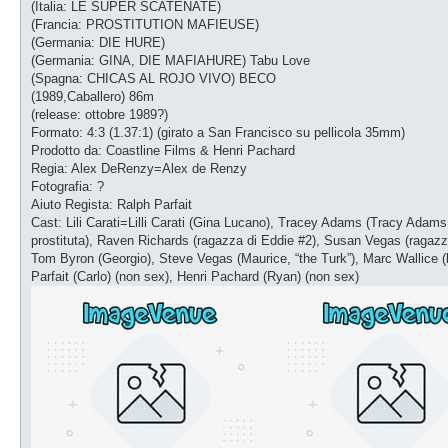
g
(Italia: LE SUPER SCATENATE)
i
(Francia: PROSTITUTION MAFIEUSE)
o
(Germania: DIE HURE)
(Germania: GINA, DIE MAFIAHURE) Tabu Love
(Spagna: CHICAS AL ROJO VIVO) BECO
(1989,Caballero) 86m
(release: ottobre 1989?)
Formato: 4:3 (1.37:1) (girato a San Francisco su pellicola 35mm)
Prodotto da: Coastline Films & Henri Pachard
Regia: Alex DeRenzy=Alex de Renzy
Fotografia: ?
Aiuto Regista: Ralph Parfait
Cast: Lili Carati=Lilli Carati (Gina Lucano), Tracey Adams (Tracy Adams
prostituta), Raven Richards (ragazza di Eddie #2), Susan Vegas (ragazza
Tom Byron (Georgio), Steve Vegas (Maurice, “the Turk”), Marc Wallice (l’
Parfait (Carlo) (non sex), Henri Pachard (Ryan) (non sex)