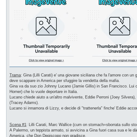
Trama
: Gina (Lilli Carati) e' una giovane siciliana che fa l'amore con un 
deve scappare in America per sfuggire la vendetta della mafia.
Gina va da suo zio Johnny Lucano (Jamie Gillis) in San Francisco. Lui ce
Horner) che lo vuole deportare in Italia.
Lucano chiede aiuto a un'altro malvivente, Eddie Perroni (Joey Silvera), p
(Tracey Adams).
Lucano si innamora di Lizzy, e decide di "trattenerla" finche' Eddie accon
Scena #1
: Lilli Carati, Marc Wallice (cum on stomach=sborrata sullo st
A Palermo, un teppista armato, si avvicina a Gina fuori casa sua e le dà 
America, che Don Depiscopo non gradisce.