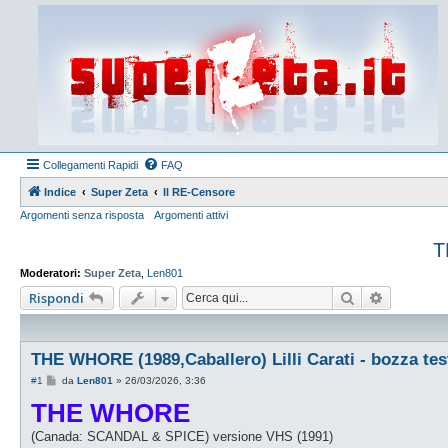
Collegamenti Rapidi
FAQ
Indice
Super Zeta
Il RE-Censore
Argomenti senza risposta
Argomenti attivi
T
Moderatori:
Super Zeta
,
Len801
Cerca
Ricerca a
Rispondi
THE WHORE (1989,Caballero) Lilli Carati - bozza tes
M
#1
da
Len801
»
26/03/2026, 3:36
e
THE WHORE
s
s
a
(Canada: SCANDAL & SPICE) versione VHS (1991)
g