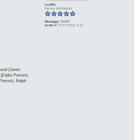
Len801
Storico dell'impulso
Messaggi:
20425
Iscritto il:
27/07/2003, 6:12
mond (Janet,
(Eddie Perroni),
Perroni), Ralph