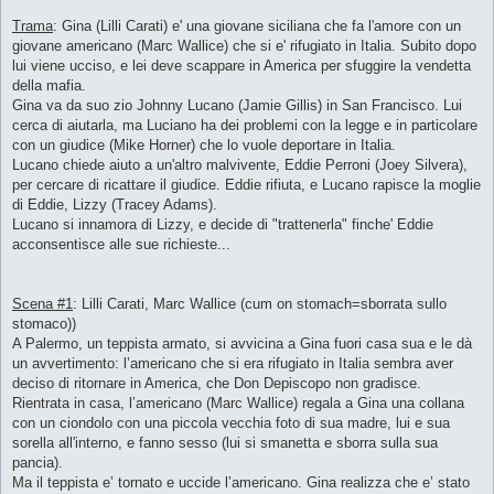
Trama
: Gina (Lilli Carati) e' una giovane siciliana che fa l'amore con un
giovane americano (Marc Wallice) che si e' rifugiato in Italia. Subito dopo
lui viene ucciso, e lei deve scappare in America per sfuggire la vendetta
della mafia.
Gina va da suo zio Johnny Lucano (Jamie Gillis) in San Francisco. Lui
cerca di aiutarla, ma Luciano ha dei problemi con la legge e in particolare
con un giudice (Mike Horner) che lo vuole deportare in Italia.
Lucano chiede aiuto a un'altro malvivente, Eddie Perroni (Joey Silvera),
per cercare di ricattare il giudice. Eddie rifiuta, e Lucano rapisce la moglie
di Eddie, Lizzy (Tracey Adams).
Lucano si innamora di Lizzy, e decide di "trattenerla" finche' Eddie
acconsentisce alle sue richieste...
Scena #1
: Lilli Carati, Marc Wallice (cum on stomach=sborrata sullo
stomaco))
A Palermo, un teppista armato, si avvicina a Gina fuori casa sua e le dà
un avvertimento: l’americano che si era rifugiato in Italia sembra aver
deciso di ritornare in America, che Don Depiscopo non gradisce.
Rientrata in casa, l’americano (Marc Wallice) regala a Gina una collana
con un ciondolo con una piccola vecchia foto di sua madre, lui e sua
sorella all'interno, e fanno sesso (lui si smanetta e sborra sulla sua
pancia).
Ma il teppista e’ tornato e uccide l’americano. Gina realizza che e’ stato