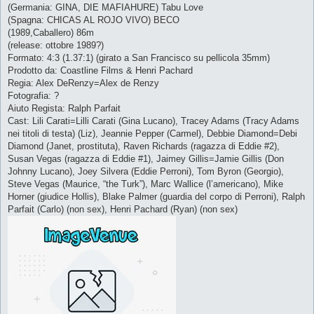
(Germania: GINA, DIE MAFIAHURE) Tabu Love
(Spagna: CHICAS AL ROJO VIVO) BECO
(1989,Caballero) 86m
(release: ottobre 1989?)
Formato: 4:3 (1.37:1) (girato a San Francisco su pellicola 35mm)
Prodotto da: Coastline Films & Henri Pachard
Regia: Alex DeRenzy=Alex de Renzy
Fotografia: ?
Aiuto Regista: Ralph Parfait
Cast: Lili Carati=Lilli Carati (Gina Lucano), Tracey Adams (Tracy Adams
nei titoli di testa) (Liz), Jeannie Pepper (Carmel), Debbie Diamond=Debi
Diamond (Janet, prostituta), Raven Richards (ragazza di Eddie #2),
Susan Vegas (ragazza di Eddie #1), Jaimey Gillis=Jamie Gillis (Don
Johnny Lucano), Joey Silvera (Eddie Perroni), Tom Byron (Georgio),
Steve Vegas (Maurice, “the Turk”), Marc Wallice (l’americano), Mike
Horner (giudice Hollis), Blake Palmer (guardia del corpo di Perroni), Ralph
Parfait (Carlo) (non sex), Henri Pachard (Ryan) (non sex)