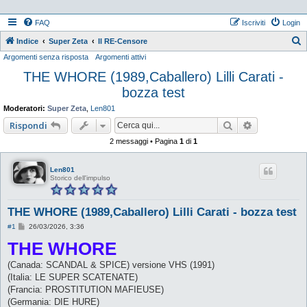
FAQ
Iscriviti
Login
Indice
Super Zeta
Il RE-Censore
Argomenti senza risposta
Argomenti attivi
e
THE WHORE (1989,Caballero) Lilli Carati -
r
bozza test
c
a
Moderatori:
Super Zeta
,
Len801
Cerca
Ricerca ava
Rispondi
2 messaggi • Pagina
1
di
1
Len801
Storico dell'impulso
THE WHORE (1989,Caballero) Lilli Carati - bozza test
M
#1
26/03/2026, 3:36
e
THE WHORE
s
s
a
(Canada: SCANDAL & SPICE) versione VHS (1991)
g
g
(Italia: LE SUPER SCATENATE)
i
(Francia: PROSTITUTION MAFIEUSE)
o
(Germania: DIE HURE)