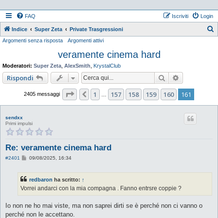
FAQ
Iscriviti
Login
Indice
Super Zeta
Private Trasgressioni
Argomenti senza risposta
Argomenti attivi
e
veramente cinema hard
r
c
Moderatori:
Super Zeta
,
AlexSmith
,
KrystalClub
a
Cerca
Ricerca ava
Rispondi
Pagina
161
di
161
1
157
158
159
160
161
Precedente
2405 messaggi
…
sendxx
Primi impulsi
Re: veramente cinema hard
M
#2401
09/08/2025, 16:34
e
s
s
redbaron
ha scritto:
↑
a
g
Vorrei andarci con la mia compagna . Fanno entrsre coppie ?
g
i
o
Io non ne ho mai viste, ma non saprei dirti se è perché non ci vanno o
perché non le accettano.