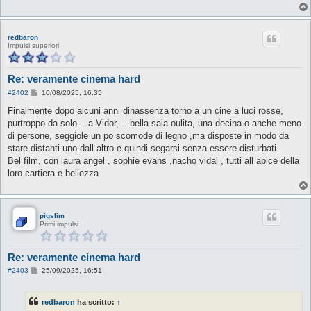
redbaron
Impulsi superiori
Re: veramente cinema hard
M
#2402
10/08/2025, 16:35
e
s
Finalmente dopo alcuni anni dinassenza torno a un cine a luci rosse,
s
purtroppo da solo ...a Vidor, ...bella sala oulita, una decina o anche meno
a
g
di persone, seggiole un po scomode di legno ,ma disposte in modo da
g
stare distanti uno dall altro e quindi segarsi senza essere disturbati.
i
o
Bel film, con laura angel , sophie evans ,nacho vidal , tutti all apice della
loro cartiera e bellezza
pigslim
Primi impulsi
Re: veramente cinema hard
M
#2403
25/09/2025, 16:51
e
s
s
redbaron
ha scritto:
↑
a