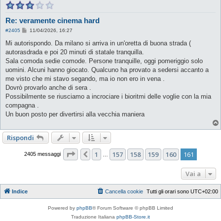
Re: veramente cinema hard
M
#2405
11/04/2026, 16:27
e
s
Mi autorispondo. Da milano si arriva in un'oretta di buona strada (
s
autorasdrada e poi 20 minuti di statale tranquilla.
a
g
Sala comoda sedie comode. Persone tranquille, oggi pomeriggio solo
g
uomini. Alcuni hanno giocato. Qualcuno ha provato a sedersi accanto a
i
o
me visto che mi stavo segando, ma io non ero in vena .
Dovrò provarlo anche di sera .
Possibilmente se riusciamo a incrociare i bioritmi delle voglie con la mia
compagna .
Un buon posto per divertirsi alla vecchia maniera
Rispondi
Pagina
161
di
161
1
157
158
159
160
161
Precedente
2405 messaggi
…
Vai a
Indice
Cancella cookie
Tutti gli orari sono
UTC+02:00
Powered by
phpBB
® Forum Software © phpBB Limited
Traduzione Italiana
phpBB-Store.it