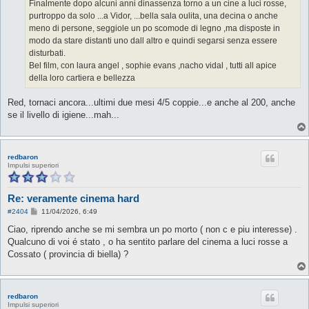
g
Finalmente dopo alcuni anni dinassenza torno a un cine a luci rosse,
g
purtroppo da solo ...a Vidor, ...bella sala oulita, una decina o anche
i
o
meno di persone, seggiole un po scomode di legno ,ma disposte in
modo da stare distanti uno dall altro e quindi segarsi senza essere
disturbati.
Bel film, con laura angel , sophie evans ,nacho vidal , tutti all apice
della loro cartiera e bellezza
Red, tornaci ancora...ultimi due mesi 4/5 coppie...e anche al 200, anche
se il livello di igiene...mah...
redbaron
Impulsi superiori
Re: veramente cinema hard
M
#2404
11/04/2026, 6:49
e
s
Ciao, riprendo anche se mi sembra un po morto ( non c e piu interesse) .
s
Qualcuno di voi é stato , o ha sentito parlare del cinema a luci rosse a
a
g
Cossato ( provincia di biella) ?
g
i
o
redbaron
Impulsi superiori