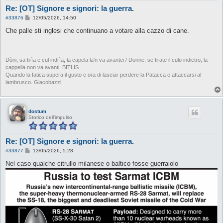
Re: [OT] Signore e signori: la guerra.
M
#33876
12/05/2026, 14:50
e
s
Che palle sti inglesi che continuano a votare alla cazzo di cane.
s
a
g
g
i
Dòni, sa tirìa e cul indrìa, la capela la'n va avantei / Donne, se tirate il culo indietro, la
o
cappella non va avanti. BITLIS
Quando la fatica supera il gusto e ora di lasciar perdere la Patacca e attaccarsi al
lambrusco. Giacobazzi
dostum
Storico dell'impulso
Re: [OT] Signore e signori: la guerra.
M
#33877
13/05/2026, 5:28
e
s
Nel caso qualche citrullo milanese o baltico fosse guerraiolo
s
a
g
g
i
o