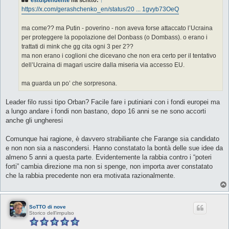
estdipendente
ha scritto:
↑
a
g
https://x.com/gerashchenko_en/status/20 ... 1gvyb73OeQ
g
i
o
ma come?? ma Putin - poverino - non aveva forse attaccato l’Ucraina
per proteggere la popolazione del Donbass (o Dombass). o erano i
trattati di mink che gg cita ogni 3 per 2??
ma non erano i coglioni che dicevano che non era certo per il tentativo
dell’Ucraina di magari uscire dalla miseria via accesso EU.
ma guarda un po’ che sorpresona.
Leader filo russi tipo Orban? Facile fare i putiniani con i fondi europei ma
a lungo andare i fondi non bastano, dopo 16 anni se ne sono accorti
anche gli ungheresi
Comunque hai ragione, è davvero strabiliante che Farange sia candidato
e non non sia a nascondersi. Hanno constatato la bontà delle sue idee da
almeno 5 anni a questa parte. Evidentemente la rabbia contro i “poteri
forti” cambia direzione ma non si spenge, non importa aver constatato
che la rabbia precedente non era motivata razionalmente.
SoTTO di nove
Storico dell'impulso