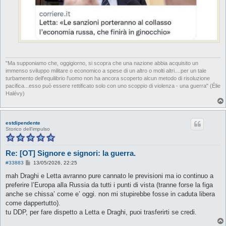
"Ma supponiamo che, oggigiorno, si scopra che una nazione abbia acquisito un
immenso sviluppo militare o economico a spese di un altro o molti altri....per un tale
turbamento dell'equilibrio l'uomo non ha ancora scoperto alcun metodo di risoluzione
pacifica...esso può essere rettificato solo con uno scoppio di violenza - una guerra" (Élie
Halévy)
estdipendente
Storico dell'impulso
Re: [OT] Signore e signori: la guerra.
M
#33883
13/05/2026, 22:25
e
s
mah Draghi e Letta avranno pure cannato le previsioni ma io continuo a
s
preferire l’Europa alla Russia da tutti i punti di vista (tranne forse la figa
a
g
anche se chissa’ come e’ oggi. non mi stupirebbe fosse in caduta libera
g
come dappertutto).
i
o
tu DDP, per fare dispetto a Letta e Draghi, puoi trasferirti se credi.