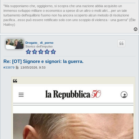
"Ma supponiamo che, oggigiorno, si scopra che una nazione abbia acquisito un
immenso sviluppo militare o economico a spese di un altro o molti altri....per un tale
turbamento dell'equilibrio l'uomo non ha ancora scoperto alcun metodo di risoluzione
pacifica...esso può essere rettificato solo con uno scoppio di violenza - una guerra" (Élie
Halévy)
Drogato_ di_porno
Storico dell'impulso
Re: [OT] Signore e signori: la guerra.
M
#33879
13/05/2026, 9:53
e
s
s
a
g
g
i
o