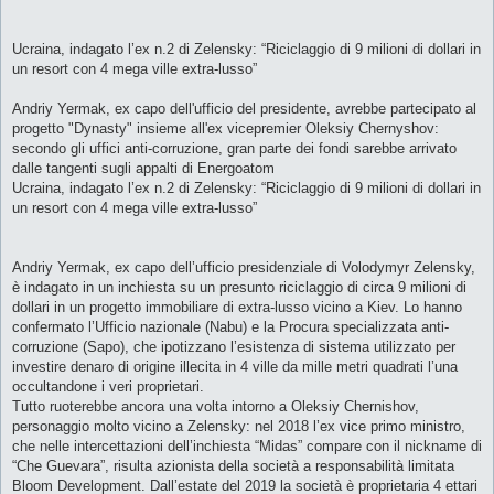
o
Ucraina, indagato l’ex n.2 di Zelensky: “Riciclaggio di 9 milioni di dollari in
un resort con 4 mega ville extra-lusso”
Andriy Yermak, ex capo dell'ufficio del presidente, avrebbe partecipato al
progetto "Dynasty" insieme all'ex vicepremier Oleksiy Chernyshov:
secondo gli uffici anti-corruzione, gran parte dei fondi sarebbe arrivato
dalle tangenti sugli appalti di Energoatom
Ucraina, indagato l’ex n.2 di Zelensky: “Riciclaggio di 9 milioni di dollari in
un resort con 4 mega ville extra-lusso”
Andriy Yermak, ex capo dell’ufficio presidenziale di Volodymyr Zelensky,
è indagato in un inchiesta su un presunto riciclaggio di circa 9 milioni di
dollari in un progetto immobiliare di extra-lusso vicino a Kiev. Lo hanno
confermato l’Ufficio nazionale (Nabu) e la Procura specializzata anti-
corruzione (Sapo), che ipotizzano l’esistenza di sistema utilizzato per
investire denaro di origine illecita in 4 ville da mille metri quadrati l’una
occultandone i veri proprietari.
Tutto ruoterebbe ancora una volta intorno a Oleksiy Chernishov,
personaggio molto vicino a Zelensky: nel 2018 l’ex vice primo ministro,
che nelle intercettazioni dell’inchiesta “Midas” compare con il nickname di
“Che Guevara”, risulta azionista della società a responsabilità limitata
Bloom Development. Dall’estate del 2019 la società è proprietaria 4 ettari