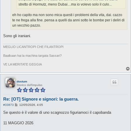
stretto di Hormutz, meno Dubai....ma io volevo solo il culo...
eh ho capito ma non sono mica questi i problemi della vita, dai. cazzo
te ne frega alla fine. pensa a quelli da anni sotto le bombe per i deliri di
un vecchio pazzo.
Sono gli iraniani.
MEGLIO LICANTROPI CHE FILANTROPI
Baalkaan hai la machina targata Sassari?
VE LA MERITATE GEGGIA
dostum
Storico dell'impulso
Re: [OT] Signore e signori: la guerra.
M
#33873
12/05/2026, 4:05
e
s
Se questo è il valore di uno scagnozzo figuriamoci il capobanda
s
a
g
11 MAGGIO 2026
g
i