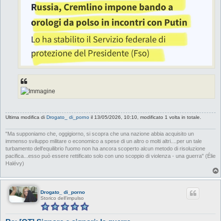
Ultima modifica di
Drogato_ di_porno
il 13/05/2026, 10:10, modificato 1 volta in totale.
"Ma supponiamo che, oggigiorno, si scopra che una nazione abbia acquisito un
immenso sviluppo militare o economico a spese di un altro o molti altri....per un tale
turbamento dell'equilibrio l'uomo non ha ancora scoperto alcun metodo di risoluzione
pacifica...esso può essere rettificato solo con uno scoppio di violenza - una guerra" (Élie
Halévy)
Drogato_ di_porno
Storico dell'impulso