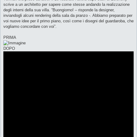
scrive a un architetto per sapere come stesse andando la realizzazione
degli interni della sua villa. “Buongiorno! – risponde la designer,
inviandogli alcuni rendering della sala da pranzo -. Abbiamo preparato per
voi nuove idee per il primo piano, così come i disegni del guardaroba, che
vogliamo concordare con voi”.
PRIMA
DOPO