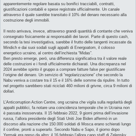
apparentemente regolare basata su bonifici tracciabili, contratti,
giustificazioni contabili e spese registrate ufficialmente. Un canale
attraverso il quale sarebbe transitato il 10% del denaro necessario alla
costruzione degli immobili.
Il resto arrivava, invece, attraverso grandi quantità di contante che veniva
consegnato fisicamente ai responsabili dei lavori. Parte di questo cash,
secondo la tesi investigativa, sarebbe il frutto delle tangenti incassate da
Mindich e dai suoi sodali sugli appalti di Energoatom, il colosso
energetico ucraino, al centro dell’inchiesta “Midas”.
Ben presto emerge, però, una differenza significativa tra il valore reale
delle costruzioni e i fondi ufficialmente dichiarati. Una discrepanza nel
2024 avrebbe spinto il gruppo a comprare fatture false per giustificare
l’origine del denaro. Un servizio di “regolarizzazione” che secondo la
Nabu veniva a costare tra il 15 e il 16% delle somme da ripulire. In tutto
nel progetto sarebbero stati riciclati 460 milioni di grivne, circa 9 milioni di
dollari.
L’Anticorruption Action Centre, ong ucraina che vigila sulla regolarità degli
appalti pubblici, fa notare una coincidenza temporale che in Ucraina non
è passata inosservata. Il 15 febbraio 2022, 9 giorni prima dell’invasione
russa, l’allora presidente degli Stati Uniti Joe Biden affermò in un
discorso alla nazione che 150.000 soldati di Mosca erano schierati lungo
il confine, pronti a superarlo. Secondo Nabu e Sapo, il giorno dopo
Yermak era preso da altro: il 16 febbraio l’allora capo staff di Zelensky