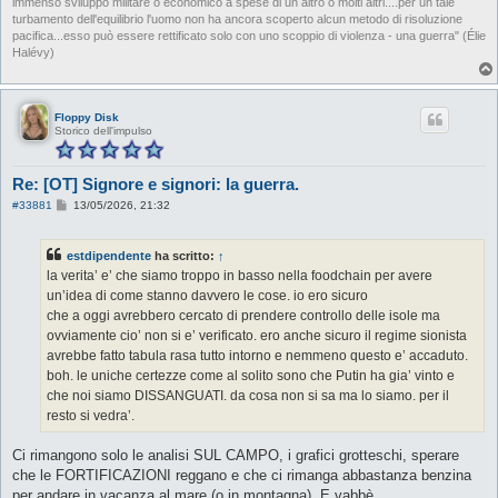
immenso sviluppo militare o economico a spese di un altro o molti altri....per un tale
turbamento dell'equilibrio l'uomo non ha ancora scoperto alcun metodo di risoluzione
pacifica...esso può essere rettificato solo con uno scoppio di violenza - una guerra" (Élie
Halévy)
Floppy Disk
Storico dell'impulso
Re: [OT] Signore e signori: la guerra.
M
#33881
13/05/2026, 21:32
e
s
s
estdipendente
ha scritto:
↑
a
g
la verita’ e’ che siamo troppo in basso nella foodchain per avere
g
un’idea di come stanno davvero le cose. io ero sicuro
i
o
che a oggi avrebbero cercato di prendere controllo delle isole ma
ovviamente cio’ non si e’ verificato. ero anche sicuro il regime sionista
avrebbe fatto tabula rasa tutto intorno e nemmeno questo e’ accaduto.
boh. le uniche certezze come al solito sono che Putin ha gia’ vinto e
che noi siamo DISSANGUATI. da cosa non si sa ma lo siamo. per il
resto si vedra’.
Ci rimangono solo le analisi SUL CAMPO, i grafici grotteschi, sperare
che le FORTIFICAZIONI reggano e che ci rimanga abbastanza benzina
per andare in vacanza al mare (o in montagna). E vabbè.