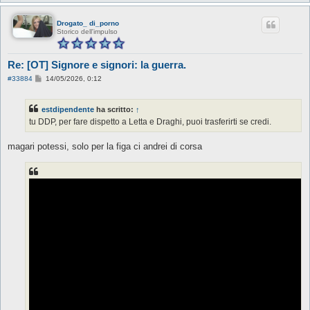
Drogato_ di_porno
Storico dell'impulso
Re: [OT] Signore e signori: la guerra.
M
#33884
14/05/2026, 0:12
e
s
s
estdipendente
ha scritto:
↑
a
g
tu DDP, per fare dispetto a Letta e Draghi, puoi trasferirti se credi.
g
i
o
magari potessi, solo per la figa ci andrei di corsa