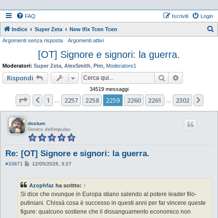
FAQ
Iscriviti
Login
Indice
Super Zeta
New Ifix Tcen Tcen
Argomenti senza risposta
Argomenti attivi
e
[OT] Signore e signori: la guerra.
r
c
Moderatori:
Super Zeta
,
AlexSmith
,
Pim
,
Moderatore1
a
Cerca
Ricerca ava
Rispondi
34519 messaggi
Pagina
2259
di
2302
1
2257
2258
2259
2260
2261
2302
Precedente
Pro
…
…
dostum
Storico dell'impulso
Re: [OT] Signore e signori: la guerra.
M
#33871
12/05/2026, 3:27
e
s
s
Azophfaz
ha scritto:
↑
a
g
Si dice che ovunque in Europa stiano salendo al potere leader filo-
g
putiniani. Chissà cosa è successo in questi anni per far vincere queste
i
o
figure: qualcuno sostiene che il dissanguamento economico non