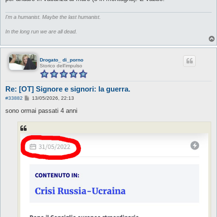
I'm a humanist. Maybe the last humanist.
In the long run we are all dead.
Drogato_ di_porno
Storico dell'impulso
Re: [OT] Signore e signori: la guerra.
M
#33882
13/05/2026, 22:13
e
s
sono ormai passati 4 anni
s
a
g
g
i
o