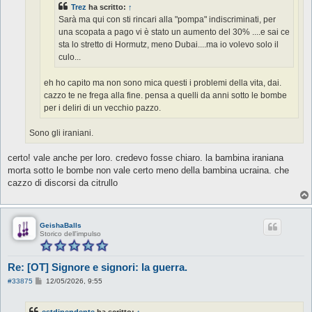
Trez
ha scritto:
↑
Sarà ma qui con sti rincari alla "pompa" indiscriminati, per
una scopata a pago vi è stato un aumento del 30% ....e sai ce
sta lo stretto di Hormutz, meno Dubai....ma io volevo solo il
culo...
eh ho capito ma non sono mica questi i problemi della vita, dai.
cazzo te ne frega alla fine. pensa a quelli da anni sotto le bombe
per i deliri di un vecchio pazzo.
Sono gli iraniani.
certo! vale anche per loro. credevo fosse chiaro. la bambina iraniana
morta sotto le bombe non vale certo meno della bambina ucraina. che
cazzo di discorsi da citrullo
GeishaBalls
Storico dell'impulso
Re: [OT] Signore e signori: la guerra.
M
#33875
12/05/2026, 9:55
e
s
s