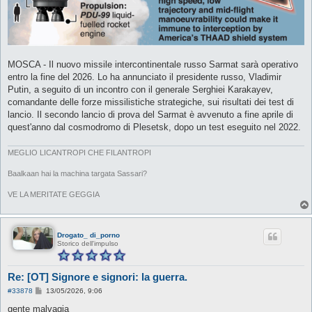
MOSCA - Il nuovo missile intercontinentale russo Sarmat sarà operativo
entro la fine del 2026. Lo ha annunciato il presidente russo, Vladimir
Putin, a seguito di un incontro con il generale Serghiei Karakayev,
comandante delle forze missilistiche strategiche, sui risultati dei test di
lancio. Il secondo lancio di prova del Sarmat è avvenuto a fine aprile di
quest'anno dal cosmodromo di Plesetsk, dopo un test eseguito nel 2022.
MEGLIO LICANTROPI CHE FILANTROPI
Baalkaan hai la machina targata Sassari?
VE LA MERITATE GEGGIA
Drogato_ di_porno
Storico dell'impulso
Re: [OT] Signore e signori: la guerra.
M
#33878
13/05/2026, 9:06
e
s
gente malvagia