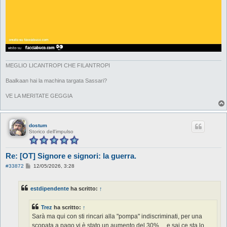
MEGLIO LICANTROPI CHE FILANTROPI
Baalkaan hai la machina targata Sassari?
VE LA MERITATE GEGGIA
dostum
Storico dell'impulso
Re: [OT] Signore e signori: la guerra.
M
#33872
12/05/2026, 3:28
e
s
s
estdipendente
ha scritto:
↑
a
g
g
Trez
ha scritto:
↑
i
o
Sarà ma qui con sti rincari alla "pompa" indiscriminati, per una
scopata a pago vi è stato un aumento del 30% ....e sai ce sta lo