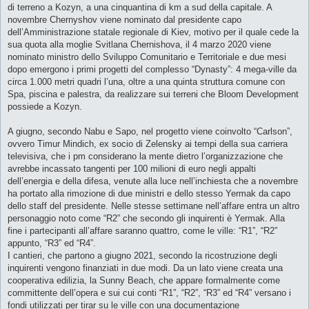
di terreno a Kozyn, a una cinquantina di km a sud della capitale. A
novembre Chernyshov viene nominato dal presidente capo
dell’Amministrazione statale regionale di Kiev, motivo per il quale cede la
sua quota alla moglie Svitlana Chernishova, il 4 marzo 2020 viene
nominato ministro dello Sviluppo Comunitario e Territoriale e due mesi
dopo emergono i primi progetti del complesso “Dynasty”: 4 mega-ville da
circa 1.000 metri quadri l’una, oltre a una quinta struttura comune con
Spa, piscina e palestra, da realizzare sui terreni che Bloom Development
possiede a Kozyn.
A giugno, secondo Nabu e Sapo, nel progetto viene coinvolto “Carlson”,
ovvero Timur Mindich, ex socio di Zelensky ai tempi della sua carriera
televisiva, che i pm considerano la mente dietro l’organizzazione che
avrebbe incassato tangenti per 100 milioni di euro negli appalti
dell’energia e della difesa, venute alla luce nell’inchiesta che a novembre
ha portato alla rimozione di due ministri e dello stesso Yermak da capo
dello staff del presidente. Nelle stesse settimane nell’affare entra un altro
personaggio noto come “R2” che secondo gli inquirenti è Yermak. Alla
fine i partecipanti all’affare saranno quattro, come le ville: “R1”, “R2”
appunto, “R3” ed “R4”.
I cantieri, che partono a giugno 2021, secondo la ricostruzione degli
inquirenti vengono finanziati in due modi. Da un lato viene creata una
cooperativa edilizia, la Sunny Beach, che appare formalmente come
committente dell’opera e sui cui conti “R1”, “R2”, “R3” ed “R4” versano i
fondi utilizzati per tirar su le ville con una documentazione