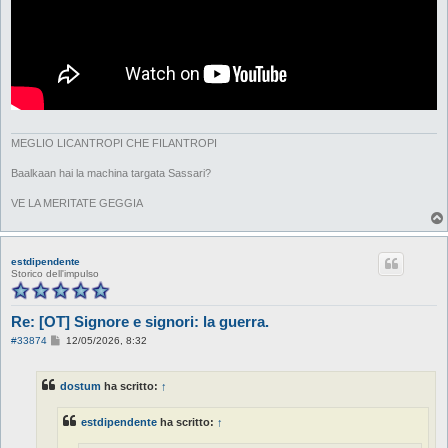
MEGLIO LICANTROPI CHE FILANTROPI
Baalkaan hai la machina targata Sassari?
VE LA MERITATE GEGGIA
estdipendente
Storico dell'impulso
Re: [OT] Signore e signori: la guerra.
M
#33874
12/05/2026, 8:32
e
s
s
dostum
ha scritto:
↑
a
g
g
estdipendente
ha scritto:
↑
i
o