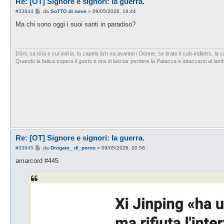
Re: [OT] Signore e signori: la guerra.
M
#33844
da
SoTTO di nove
»
09/05/2026, 19:44
e
s
Ma chi sono oggi i suoi santi in paradiso?
s
a
g
g
i
Dòni, sa tirìa e cul indrìa, la capela la'n va avantei / Donne, se tirate il culo indietro, l
o
Quando la fatica supera il gusto e ora di lasciar perdere la Patacca e attaccarsi al la
Re: [OT] Signore e signori: la guerra.
M
#33845
da
Drogato_ di_porno
»
09/05/2026, 20:58
e
s
amarcord #445
s
a
g
g
i
o