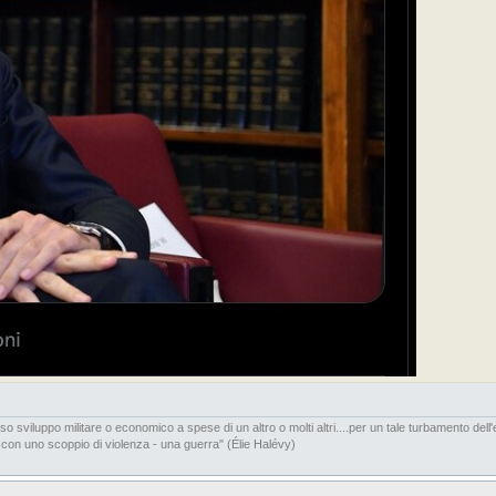
iluppo militare o economico a spese di un altro o molti altri....per un tale turbamento dell'e
 con uno scoppio di violenza - una guerra" (Élie Halévy)