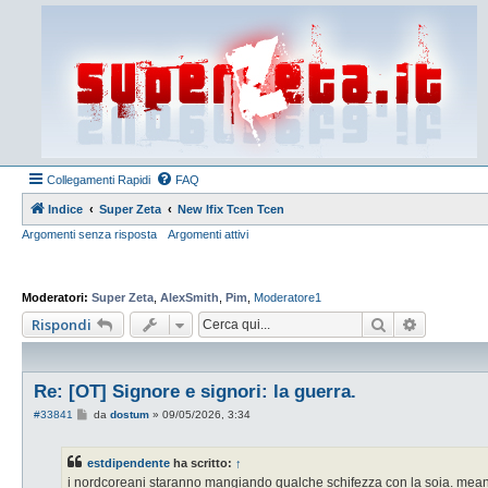
Collegamenti Rapidi
FAQ
Indice
Super Zeta
New Ifix Tcen Tcen
Argomenti senza risposta
Argomenti attivi
Moderatori:
Super Zeta
,
AlexSmith
,
Pim
,
Moderatore1
Cerca
Ricerca a
Rispondi
Re: [OT] Signore e signori: la guerra.
M
#33841
da
dostum
»
09/05/2026, 3:34
e
s
s
estdipendente
ha scritto:
↑
a
g
i nordcoreani staranno mangiando qualche schifezza con la soia. mean