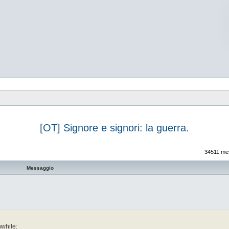
[OT] Signore e signori: la guerra.
vanzata
34511 me
Messaggio
while: