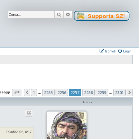
Cerca
Ricerca avanzata
Iscriviti
Login
Pagina
2257
di
2301
1
2255
2256
2257
2258
2259
2301
Precedente
Pr
ssaggi
…
…
Autore
09/05/2026, 0:17