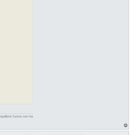
quilibrio l'uomo non ha
T
o
p