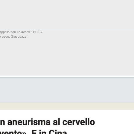
a cappella non va avanti. BITLIS
mbrusco. Giacobazzi