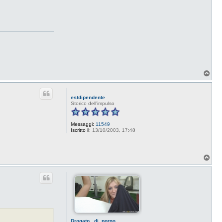
T
o
p
estdipendente
Storico dell'impulso
Messaggi:
11549
Iscritto il:
13/10/2003, 17:48
T
o
p
Drogato_ di_porno