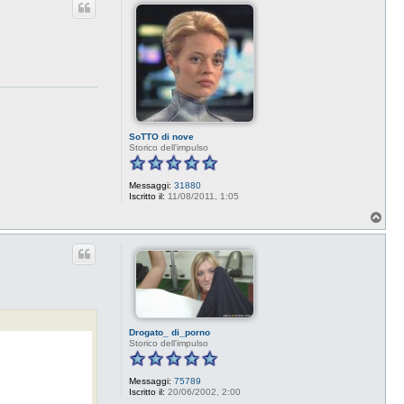
SoTTO di nove
Storico dell'impulso
Messaggi:
31880
Iscritto il:
11/08/2011, 1:05
T
o
p
Drogato_ di_porno
Storico dell'impulso
Messaggi:
75789
Iscritto il:
20/06/2002, 2:00