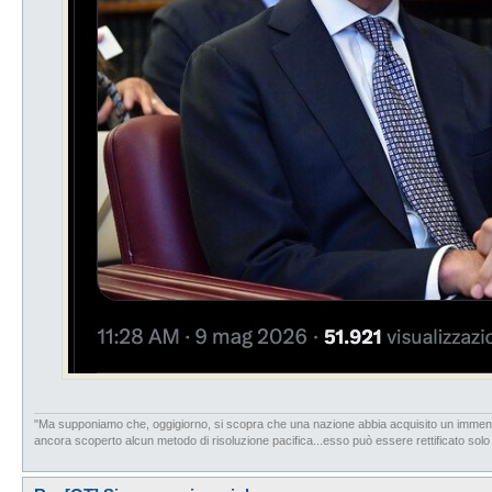
"Ma supponiamo che, oggigiorno, si scopra che una nazione abbia acquisito un immenso sv
ancora scoperto alcun metodo di risoluzione pacifica...esso può essere rettificato solo