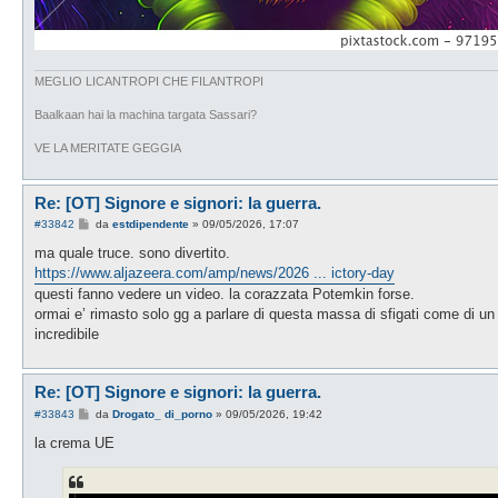
MEGLIO LICANTROPI CHE FILANTROPI
Baalkaan hai la machina targata Sassari?
VE LA MERITATE GEGGIA
Re: [OT] Signore e signori: la guerra.
M
#33842
da
estdipendente
»
09/05/2026, 17:07
e
s
ma quale truce. sono divertito.
s
https://www.aljazeera.com/amp/news/2026 ... ictory-day
a
g
questi fanno vedere un video. la corazzata Potemkin forse.
g
ormai e’ rimasto solo gg a parlare di questa massa di sfigati come di un p
i
o
incredibile
Re: [OT] Signore e signori: la guerra.
M
#33843
da
Drogato_ di_porno
»
09/05/2026, 19:42
e
s
la crema UE
s
a
g
g