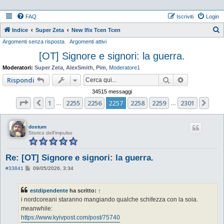
FAQ
Iscriviti
Login
Indice
Super Zeta
New Ifix Tcen Tcen
Argomenti senza risposta
Argomenti attivi
e
[OT] Signore e signori: la guerra.
r
c
Moderatori:
Super Zeta
,
AlexSmith
,
Pim
,
Moderatore1
a
Cerca
Ricerca ava
Rispondi
34515 messaggi
Pagina
2257
di
2301
1
2255
2256
2257
2258
2259
2301
Precedente
Pro
…
…
dostum
Storico dell'impulso
Re: [OT] Signore e signori: la guerra.
M
#33841
09/05/2026, 3:34
e
s
s
estdipendente
ha scritto:
↑
a
g
i nordcoreani staranno mangiando qualche schifezza con la soia.
g
meanwhile:
i
o
https://www.kyivpost.com/post/75740