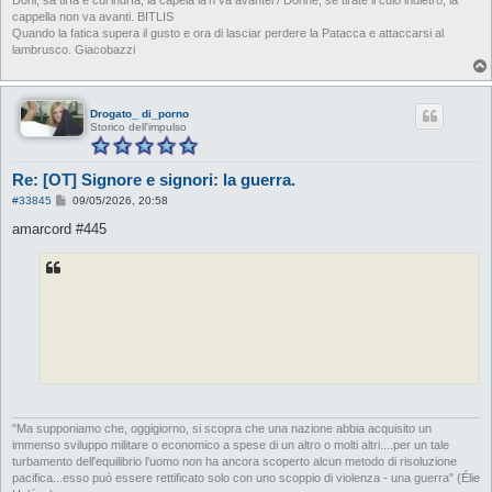
o
cappella non va avanti. BITLIS
Quando la fatica supera il gusto e ora di lasciar perdere la Patacca e attaccarsi al
lambrusco. Giacobazzi
Drogato_ di_porno
Storico dell'impulso
Re: [OT] Signore e signori: la guerra.
M
#33845
09/05/2026, 20:58
e
s
amarcord #445
s
a
g
g
i
o
"Ma supponiamo che, oggigiorno, si scopra che una nazione abbia acquisito un
immenso sviluppo militare o economico a spese di un altro o molti altri....per un tale
turbamento dell'equilibrio l'uomo non ha ancora scoperto alcun metodo di risoluzione
pacifica...esso può essere rettificato solo con uno scoppio di violenza - una guerra" (Élie