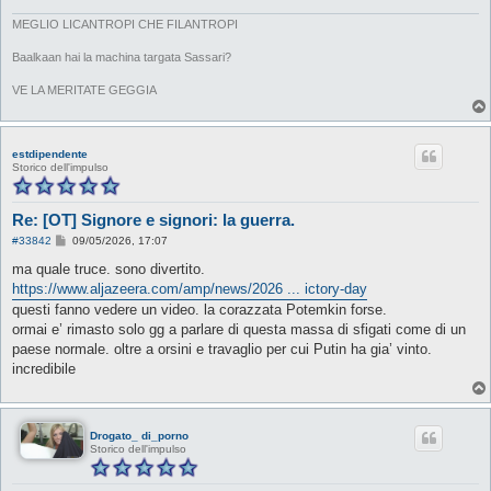
MEGLIO LICANTROPI CHE FILANTROPI
Baalkaan hai la machina targata Sassari?
VE LA MERITATE GEGGIA
estdipendente
Storico dell'impulso
Re: [OT] Signore e signori: la guerra.
M
#33842
09/05/2026, 17:07
e
s
ma quale truce. sono divertito.
s
https://www.aljazeera.com/amp/news/2026 ... ictory-day
a
g
questi fanno vedere un video. la corazzata Potemkin forse.
g
ormai e’ rimasto solo gg a parlare di questa massa di sfigati come di un
i
o
paese normale. oltre a orsini e travaglio per cui Putin ha gia’ vinto.
incredibile
Drogato_ di_porno
Storico dell'impulso