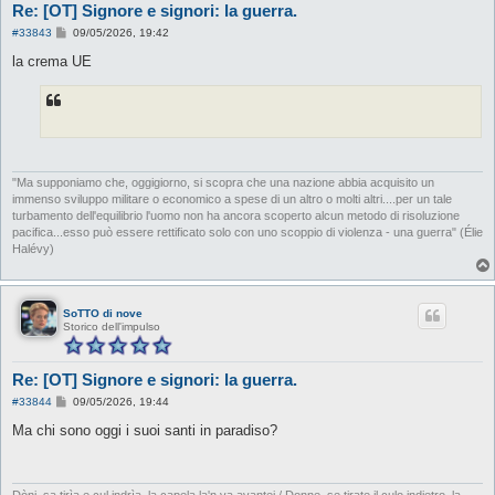
Re: [OT] Signore e signori: la guerra.
M
#33843
09/05/2026, 19:42
e
s
la crema UE
s
a
g
g
i
o
"Ma supponiamo che, oggigiorno, si scopra che una nazione abbia acquisito un
immenso sviluppo militare o economico a spese di un altro o molti altri....per un tale
turbamento dell'equilibrio l'uomo non ha ancora scoperto alcun metodo di risoluzione
pacifica...esso può essere rettificato solo con uno scoppio di violenza - una guerra" (Élie
Halévy)
SoTTO di nove
Storico dell'impulso
Re: [OT] Signore e signori: la guerra.
M
#33844
09/05/2026, 19:44
e
s
Ma chi sono oggi i suoi santi in paradiso?
s
a
g
g
i
Dòni, sa tirìa e cul indrìa, la capela la'n va avantei / Donne, se tirate il culo indietro, la