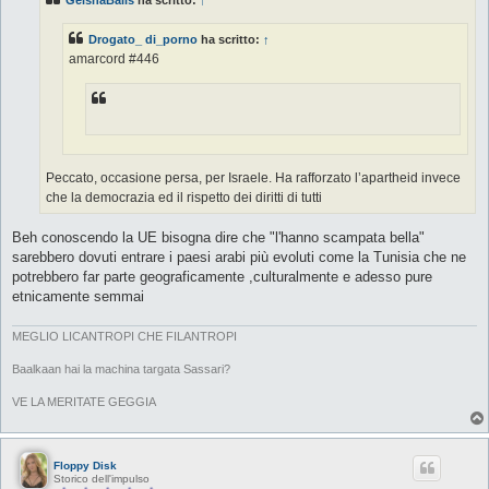
a
g
g
Drogato_ di_porno
ha scritto:
↑
i
o
amarcord #446
Peccato, occasione persa, per Israele. Ha rafforzato l’apartheid invece
che la democrazia ed il rispetto dei diritti di tutti
Beh conoscendo la UE bisogna dire che "l'hanno scampata bella"
sarebbero dovuti entrare i paesi arabi più evoluti come la Tunisia che ne
potrebbero far parte geograficamente ,culturalmente e adesso pure
etnicamente semmai
MEGLIO LICANTROPI CHE FILANTROPI
Baalkaan hai la machina targata Sassari?
VE LA MERITATE GEGGIA
Floppy Disk
Storico dell'impulso