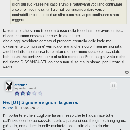
droni sul suo Paese nel caso Trump e Netanyahu vogliano continuare
a colpire il regime sciita. I giornali continuano a dare versioni
contraddittorie e questo è un altro buon motivo per continuare a non
leggerli.
la verita’ e’ che siamo troppo in basso nella foodchain per avere un’idea
di come stanno davvero le cose. io ero sicuro
che a oggi avrebbero cercato di prendere controllo delle isole ma
ovviamente cio’ non si e’ verificato. ero anche sicuro il regime sionista
avrebbe fatto tabula rasa tutto intorno e nemmeno questo e’ accaduto.
boh. le uniche certezze come al solito sono che Putin ha gia’ vinto e che
noi siamo DISSANGUATI. da cosa non si sa ma lo siamo. per il resto si
vedra’.
Azophfaz
Impulsi superiori
Re: [OT] Signore e signori: la guerra.
M
#33855
11/05/2026, 0:13
e
s
l'importante è che il coglione ha ammesso che le ha cannate tutte
s
dall'inizio con le sue cazzate, certo a parere di suo il regime changing era
a
g
già fatto, come il resto delle minkiate, poi il fatto che ripeta che
g