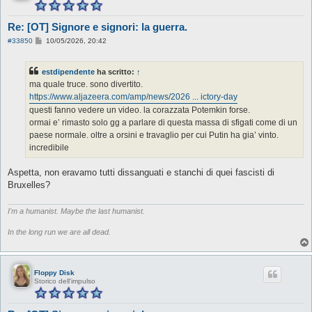
Re: [OT] Signore e signori: la guerra.
M
#33850
10/05/2026, 20:42
e
s
s
estdipendente
ha scritto:
↑
a
g
ma quale truce. sono divertito.
g
https://www.aljazeera.com/amp/news/2026 ... ictory-day
i
o
questi fanno vedere un video. la corazzata Potemkin forse.
ormai e’ rimasto solo gg a parlare di questa massa di sfigati come di un
paese normale. oltre a orsini e travaglio per cui Putin ha gia’ vinto.
incredibile
Aspetta, non eravamo tutti dissanguati e stanchi di quei fascisti di
Bruxelles?
I'm a humanist. Maybe the last humanist.
In the long run we are all dead.
Floppy Disk
Storico dell'impulso