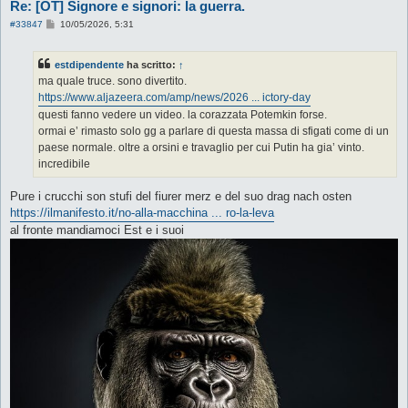
Re: [OT] Signore e signori: la guerra.
M
#33847
10/05/2026, 5:31
e
s
s
estdipendente
ha scritto:
↑
a
g
ma quale truce. sono divertito.
g
https://www.aljazeera.com/amp/news/2026 ... ictory-day
i
o
questi fanno vedere un video. la corazzata Potemkin forse.
ormai e’ rimasto solo gg a parlare di questa massa di sfigati come di un
paese normale. oltre a orsini e travaglio per cui Putin ha gia’ vinto.
incredibile
Pure i crucchi son stufi del fiurer merz e del suo drag nach osten
https://ilmanifesto.it/no-alla-macchina ... ro-la-leva
al fronte mandiamoci Est e i suoi