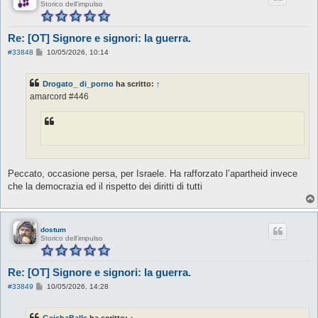
Storico dell'impulso
Re: [OT] Signore e signori: la guerra.
M
#33848
10/05/2026, 10:14
e
s
s
Drogato_ di_porno
ha scritto:
↑
a
g
amarcord #446
g
i
o
Peccato, occasione persa, per Israele. Ha rafforzato l’apartheid invece
che la democrazia ed il rispetto dei diritti di tutti
dostum
Storico dell'impulso
Re: [OT] Signore e signori: la guerra.
M
#33849
10/05/2026, 14:28
e
s
s
GeishaBalls
ha scritto:
↑