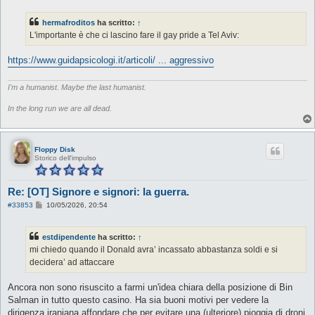
s
s
hermafroditos
ha scritto:
↑
a
g
L'importante è che ci lascino fare il gay pride a Tel Aviv:
g
i
o
https://www.guidapsicologi.it/articoli/ ... aggressivo
I'm a humanist. Maybe the last humanist.
In the long run we are all dead.
Floppy Disk
Storico dell'impulso
Re: [OT] Signore e signori: la guerra.
M
#33853
10/05/2026, 20:54
e
s
s
estdipendente
ha scritto:
↑
a
g
mi chiedo quando il Donald avra’ incassato abbastanza soldi e si
g
decidera’ ad attaccare
i
o
Ancora non sono risuscito a farmi un'idea chiara della posizione di Bin
Salman in tutto questo casino. Ha sia buoni motivi per vedere la
dirigenza iraniana affondare che per evitare una (ulteriore) pioggia di droni