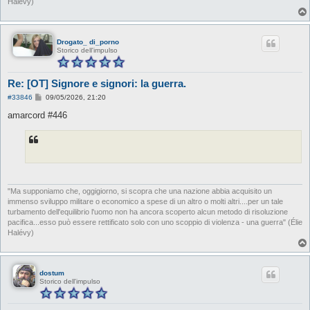
Halévy)
Drogato_ di_porno
Storico dell'impulso
Re: [OT] Signore e signori: la guerra.
M
#33846
09/05/2026, 21:20
e
s
amarcord #446
s
a
g
g
i
o
"Ma supponiamo che, oggigiorno, si scopra che una nazione abbia acquisito un
immenso sviluppo militare o economico a spese di un altro o molti altri....per un tale
turbamento dell'equilibrio l'uomo non ha ancora scoperto alcun metodo di risoluzione
pacifica...esso può essere rettificato solo con uno scoppio di violenza - una guerra" (Élie
Halévy)
dostum
Storico dell'impulso