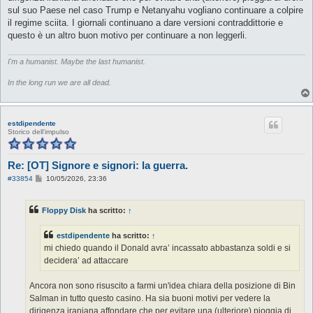
sul suo Paese nel caso Trump e Netanyahu vogliano continuare a colpire
il regime sciita. I giornali continuano a dare versioni contraddittorie e
questo è un altro buon motivo per continuare a non leggerli.
I'm a humanist. Maybe the last humanist.
In the long run we are all dead.
estdipendente
Storico dell'impulso
Re: [OT] Signore e signori: la guerra.
M
#33854
10/05/2026, 23:36
e
s
s
Floppy Disk
ha scritto:
↑
a
g
g
estdipendente
ha scritto:
↑
i
o
mi chiedo quando il Donald avra’ incassato abbastanza soldi e si
decidera’ ad attaccare
Ancora non sono risuscito a farmi un'idea chiara della posizione di Bin
Salman in tutto questo casino. Ha sia buoni motivi per vedere la
dirigenza iraniana affondare che per evitare una (ulteriore) pioggia di