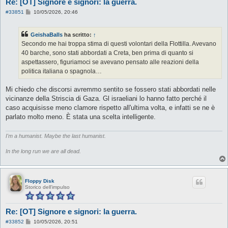
Re: [OT] Signore e signori: la guerra.
M
#33851
10/05/2026, 20:46
e
s
s
GeishaBalls
ha scritto:
↑
a
g
Secondo me hai troppa stima di questi volontari della Flottilla. Avevano
g
40 barche, sono stati abbordati a Creta, ben prima di quanto si
i
o
aspettassero, figuriamoci se avevano pensato alle reazioni della
politica italiana o spagnola…
Mi chiedo che discorsi avremmo sentito se fossero stati abbordati nelle
vicinanze della Striscia di Gaza. Gl israeliani lo hanno fatto perché il
caso acquisisse meno clamore rispetto all'ultima volta, e infatti se ne è
parlato molto meno. È stata una scelta intelligente.
I'm a humanist. Maybe the last humanist.
In the long run we are all dead.
Floppy Disk
Storico dell'impulso
Re: [OT] Signore e signori: la guerra.
M
#33852
10/05/2026, 20:51
e