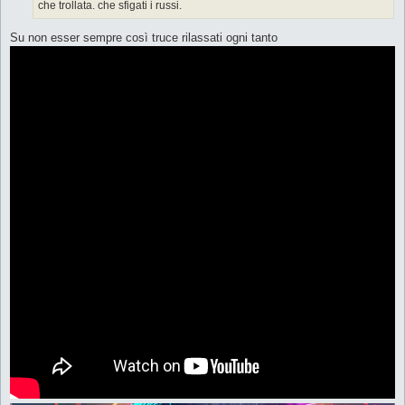
che trollata. che sfigati i russi.
Su non esser sempre così truce rilassati ogni tanto