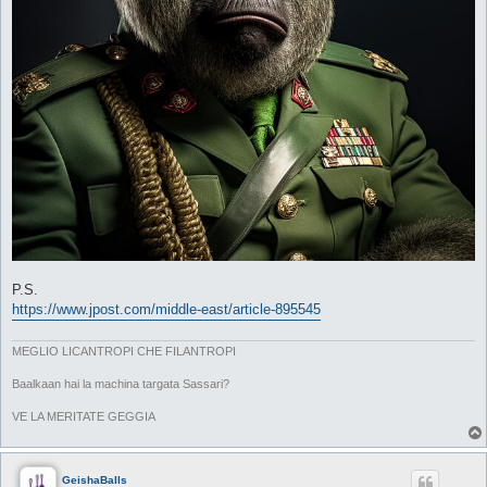
P.S.
https://www.jpost.com/middle-east/article-895545
MEGLIO LICANTROPI CHE FILANTROPI
Baalkaan hai la machina targata Sassari?
VE LA MERITATE GEGGIA
GeishaBalls